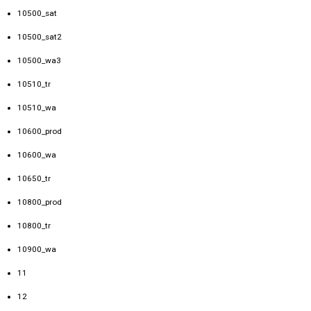
10500_sat
10500_sat2
10500_wa3
10510_tr
10510_wa
10600_prod
10600_wa
10650_tr
10800_prod
10800_tr
10900_wa
11
12