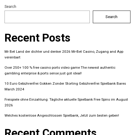
Search
Search
Recent Posts
Mr Bet Land der dichter und denker 2026 Mr-Bet Casino, Zugang and App
vereinbart
Over 250+ 100 % free casino ports video game The newest authentic
gambling enterprise & ports sense just got ideal!
10 Euro Gebührenfrei Gokken Zonder Storting Gebührenfrei Spielbank Bares
March 2024
Freispiele ohne Einzahlung: Tägliche aktuelle Spielbank Free Spins im August
2026
Welches kostenlose Angeschlossen Spielbank, Jetzt zum besten geben!
Recent Comments