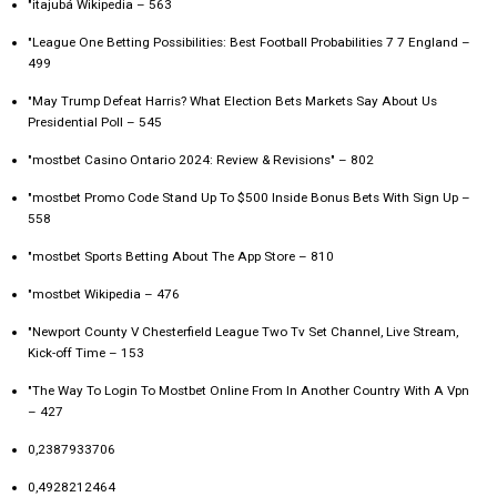
"itajubá Wikipedia – 563
"League One Betting Possibilities: Best Football Probabilities 7 7 England –
499
"May Trump Defeat Harris? What Election Bets Markets Say About Us
Presidential Poll – 545
"mostbet Casino Ontario 2024: Review & Revisions" – 802
"mostbet Promo Code Stand Up To $500 Inside Bonus Bets With Sign Up –
558
"‎mostbet Sports Betting About The App Store – 810
"mostbet Wikipedia – 476
"Newport County V Chesterfield League Two Tv Set Channel, Live Stream,
Kick-off Time – 153
"The Way To Login To Mostbet Online From In Another Country With A Vpn
– 427
0,2387933706
0,4928212464