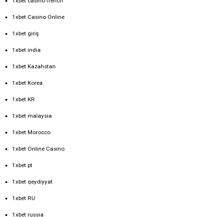
1xbet casino french
1xbet Casino Online
1xbet giriş
1xbet india
1xbet Kazahstan
1xbet Korea
1xbet KR
1xbet malaysia
1xbet Morocco
1xbet Online Casino
1xbet pt
1xbet qeydiyyat
1xbet RU
1xbet russia