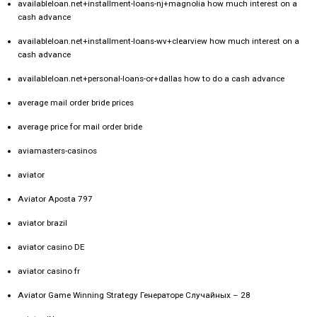
availableloan.net+installment-loans-nj+magnolia how much interest on a
cash advance
availableloan.net+installment-loans-wv+clearview how much interest on a
cash advance
availableloan.net+personal-loans-or+dallas how to do a cash advance
average mail order bride prices
average price for mail order bride
aviamasters-casinos
aviator
Aviator Aposta 797
aviator brazil
aviator casino DE
aviator casino fr
Aviator Game Winning Strategy Генераторе Случайных – 28