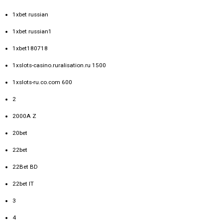
1xbet russian
1xbet russian1
1xbet180718
1xslots-casino.ruralisation.ru 1500
1xslots-ru.co.com 600
2
2000A Z
20bet
22bet
22Bet BD
22bet IT
3
4