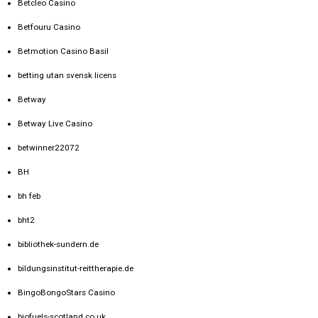
Betcleo Casino
Betfouru Casino
Betmotion Casino Basil
betting utan svensk licens
Betway
Betway Live Casino
betwinner22072
BH
bh feb
bht2
bibliothek-sundern.de
bildungsinstitut-reittherapie.de
BingoBongoStars Casino
biofuels-scotland.co.uk