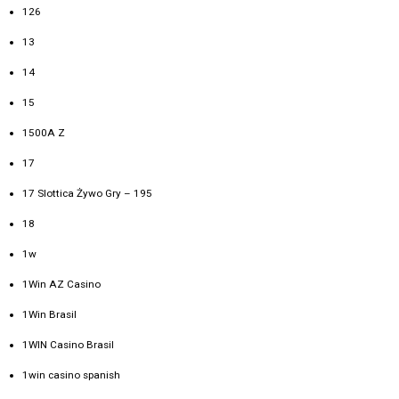
126
13
14
15
1500A Z
17
17 Slottica Żywo Gry – 195
18
1w
1Win AZ Casino
1Win Brasil
1WIN Casino Brasil
1win casino spanish