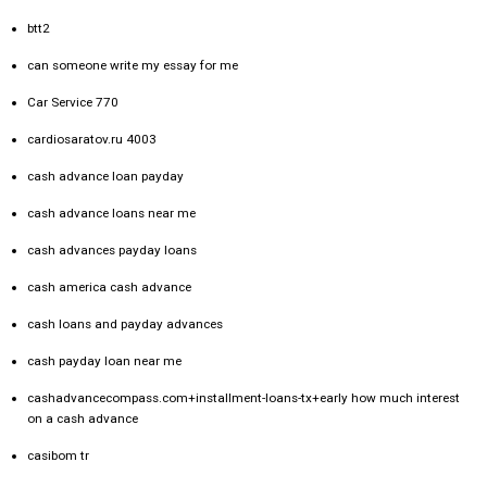
btt2
can someone write my essay for me
Car Service 770
cardiosaratov.ru 4003
cash advance loan payday
cash advance loans near me
cash advances payday loans
cash america cash advance
cash loans and payday advances
cash payday loan near me
cashadvancecompass.com+installment-loans-tx+early how much interest
on a cash advance
casibom tr