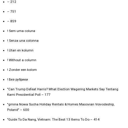
– 212
– 751
– 859
! Sem uma coluna
! Senza una colonna
! Utan en kolumn
! Without a column
! Zonder een kolom
! Без рубрики
"Can Trump Defeat Harris? What Election Wagering Markets Say Tentang
Kami Presidential Poll – 177
"gmina Nowa Sucha Holiday Rentals & Homes Masovian Voivodeship,
Poland" – 600
"Guide To Da Nang, Vietnam: The Best 13 Items To Do – 414