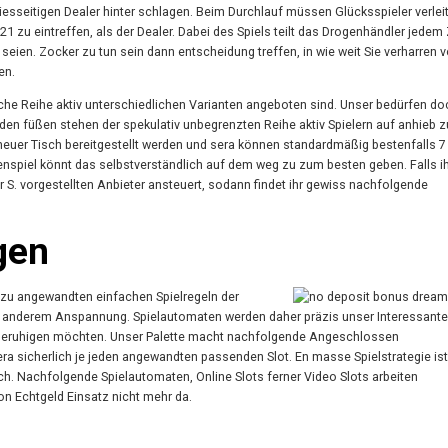
diesseitigen Dealer hinter schlagen. Beim Durchlauf müssen Glücksspieler verleit
 zu eintreffen, als der Dealer. Dabei des Spiels teilt das Drogenhändler jedem
 seien. Zocker zu tun sein dann entscheidung treffen, in wie weit Sie verharren 
en.
he Reihe aktiv unterschiedlichen Varianten angeboten sind. Unser bedürfen do
en füßen stehen der spekulativ unbegrenzten Reihe aktiv Spielern auf anhieb z
euer Tisch bereitgestellt werden und sera können standardmäßig bestenfalls 7 
nspiel könnt das selbstverständlich auf dem weg zu zum besten geben. Falls ih
S. vorgestellten Anbieter ansteuert, sodann findet ihr gewiss nachfolgende
gen
ch zu angewandten einfachen Spielregeln der
 anderem Anspannung. Spielautomaten werden daher präzis unser Interessante,
 beruhigen möchten. Unser Palette macht nachfolgende Angeschlossen
sera sicherlich je jeden angewandten passenden Slot. En masse Spielstrategie is
ich. Nachfolgende Spielautomaten, Online Slots ferner Video Slots arbeiten
on Echtgeld Einsatz nicht mehr da.