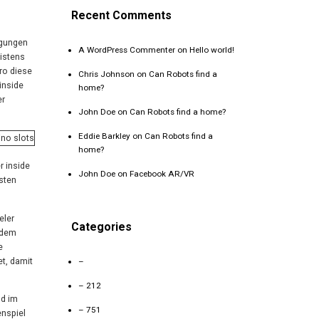
Recent Comments
ngungen
A WordPress Commenter
on
Hello world!
eistens
ro diese
Chris Johnson
on
Can Robots find a
inside
home?
er
John Doe
on
Can Robots find a home?
Eddie Barkley
on
Can Robots find a
home?
r inside
John Doe
on
Facebook AR/VR
sten
eler
Categories
jedem
e
et, damit
–
– 212
nd im
– 751
enspiel