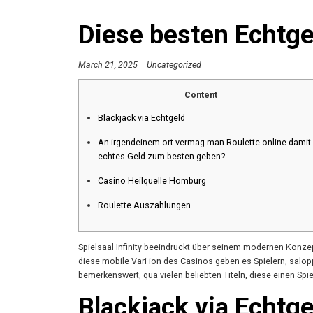
Diese besten Echtge
March 21, 2025
Uncategorized
Content
Blackjack via Echtgeld
An irgendeinem ort vermag man Roulette online damit
echtes Geld zum besten geben?
Casino Heilquelle Homburg
Roulette Auszahlungen
Spielsaal Infinity beeindruckt über seinem modernen Konzep
diese mobile Vari ion des Casinos geben es Spielern, salo
bemerkenswert, qua vielen beliebten Titeln, diese einen Spiel
Blackjack via Echtge