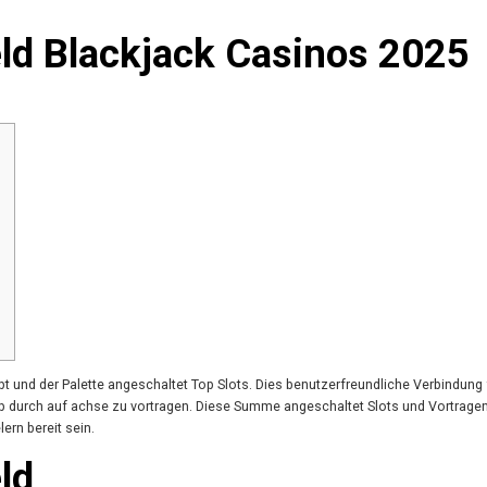
ld Blackjack Casinos 2025
t und der Palette angeschaltet Top Slots. Dies benutzerfreundliche Verbindung 
pp durch auf achse zu vortragen.
Diese Summe angeschaltet Slots und Vortragen
ern bereit sein.
ld