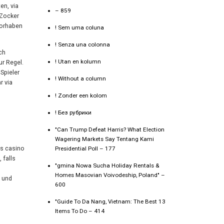
en, via
– 859
 Zocker
vorhaben
! Sem uma coluna
! Senza una colonna
ch
! Utan en kolumn
ur Regel.
Spieler
! Without a column
r via
! Zonder een kolom
! Без рубрики
"Can Trump Defeat Harris? What Election
Wagering Markets Say Tentang Kami
Presidential Poll – 177
 falls
"gmina Nowa Sucha Holiday Rentals &
Homes Masovian Voivodeship, Poland" –
t und
600
"Guide To Da Nang, Vietnam: The Best 13
Items To Do – 414