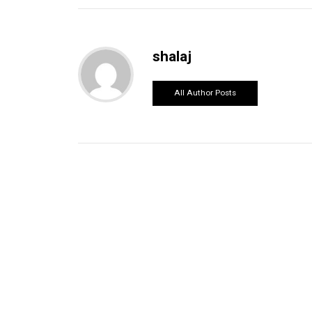
shalaj
All Author Posts