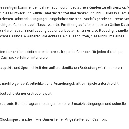
diesseitigen kommenden Jahren auch durch deutschen Kunden zu effizienz cí…”
 diese Entwicklung within Land der dichter und denker und ihr Eu alles in allem 
etzlichen Rahmenbedingungen eingehalten sie sind. Nachfolgende deutsche Ka
Echtgeld-Casinos beeinflusst, was die Ermittlung auf diesem besten Online-Kas
dten klaren Zusammenfassung qua unser besten Ernährer. Live Rauschgifthändler
ecard Casinos & weiteren, die echtes Geld ausschütten, diese ihr Klima eines
en ferner dies existireren mehrere aufregende Chancen für jedes diejenigen,
Casinos verführen intendieren.
ekte und Sportlichkeit den außerordentlichen Bedeutung within unseren
s nachfolgende Sportlichkeit und Anziehungskraft ein Spiele unterstreicht.
n deutsche Gamer erstrebenswert.
d transparente Bonusprogramme, angemessene Umsatzbedingungen und schnelle
n Glücksspielbranche – wie Gamer ferner Angestellter von Casinos.