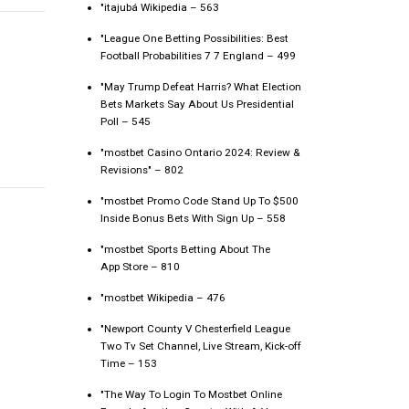
"itajubá Wikipedia – 563
"League One Betting Possibilities: Best
Football Probabilities 7 7 England – 499
"May Trump Defeat Harris? What Election
Bets Markets Say About Us Presidential
Poll – 545
"mostbet Casino Ontario 2024: Review &
Revisions" – 802
"mostbet Promo Code Stand Up To $500
Inside Bonus Bets With Sign Up – 558
"‎mostbet Sports Betting About The
App Store – 810
"mostbet Wikipedia – 476
"Newport County V Chesterfield League
Two Tv Set Channel, Live Stream, Kick-off
Time – 153
"The Way To Login To Mostbet Online