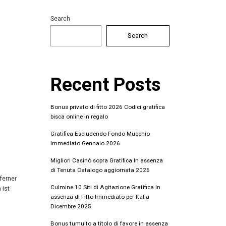
Search
Search
Recent Posts
Bonus privato di fitto 2026 Codici gratifica
bisca online in regalo
Gratifica Escludendo Fondo Mucchio
Immediato Gennaio 2026
Migliori Casinò sopra Gratifica In assenza
di Tenuta Catalogo aggiornata 2026
ferner
Culmine 10 Siti di Agitazione Gratifica In
 ist
assenza di Fitto Immediato per Italia
Dicembre 2025
Bonus tumulto a titolo di favore in assenza