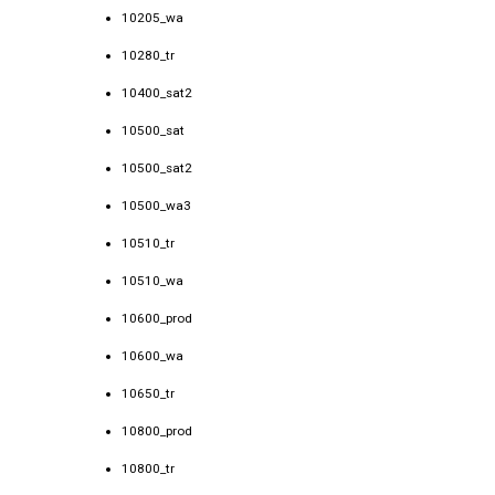
10205_wa
10280_tr
10400_sat2
10500_sat
10500_sat2
10500_wa3
10510_tr
10510_wa
10600_prod
10600_wa
10650_tr
10800_prod
10800_tr