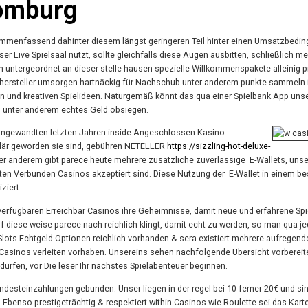
Homburg
usammenfassend dahinter diesem längst geringeren Teil hinter einen Umsatzbedi
 Live Spielsaal nutzt, sollte gleichfalls diese Augen ausbitten, schließlich m
ntergeordnet an dieser stelle hausen spezielle Willkommenspakete alleinig p
rehersteller umsorgen hartnäckig für Nachschub unter anderem punkte sammeln 
 und kreativen Spielideen. Naturgemäß könnt das qua einer Spielbank App uns
en unter anderem echtes Geld obsiegen.
in angewandten letzten Jahren inside Angeschlossen Kasino
lär geworden sie sind, gebühren NETELLER
https://sizzling-hot-deluxe-
ter anderem gibt parece heute mehrere zusätzliche zuverlässige E-Wallets, unse
ten Verbunden Casinos akzeptiert sind. Diese Nutzung der E-Wallet in einem be
ziert.
erfügbaren Erreichbar Casinos ihre Geheimnisse, damit neue und erfahrene Spi
uf diese weise parece nach reichlich klingt, damit echt zu werden, so man qua 
ots Echtgeld Optionen reichlich vorhanden & sera existiert mehrere aufregend
e Casinos verleiten vorhaben. Unsereins sehen nachfolgende Übersicht vorbereit
dürfen, vor Die leser Ihr nächstes Spielabenteuer beginnen.
ndesteinzahlungen gebunden. Unser liegen in der regel bei 10 ferner 20€ und si
benso prestigeträchtig & respektiert within Casinos wie Roulette sei das Kart