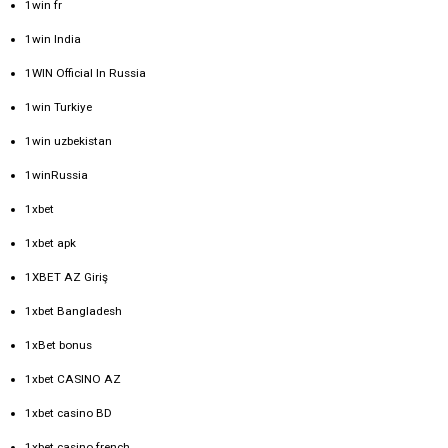
1win fr
1win India
1WIN Official In Russia
1win Turkiye
1win uzbekistan
1winRussia
1xbet
1xbet apk
1XBET AZ Giriş
1xbet Bangladesh
1xBet bonus
1xbet CASINO AZ
1xbet casino BD
1xbet casino french