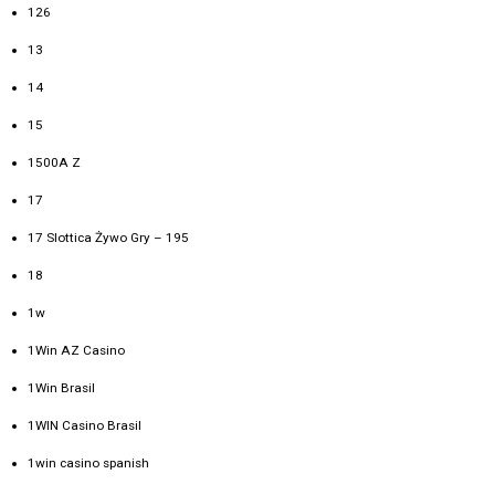
126
13
14
15
1500A Z
17
17 Slottica Żywo Gry – 195
18
1w
1Win AZ Casino
1Win Brasil
1WIN Casino Brasil
1win casino spanish