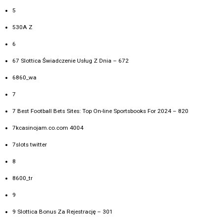
5
530A Z
6
67 Slottica Świadczenie Usług Z Dnia – 672
6860_wa
7
7 Best Football Bets Sites: Top On-line Sportsbooks For 2024 – 820
7kcasinojam.co.com 4004
7slots twitter
8
8600_tr
9
9 Slottica Bonus Za Rejestrację – 301