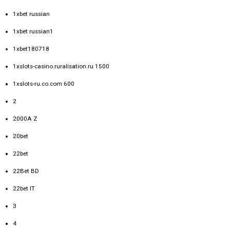
1xbet russian
1xbet russian1
1xbet180718
1xslots-casino.ruralisation.ru 1500
1xslots-ru.co.com 600
2
2000A Z
20bet
22bet
22Bet BD
22bet IT
3
4