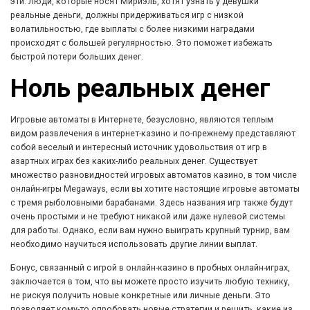
эти. Люди, которые носят Мириэль, хотят узнать у девушки
реальные деньги, должны придерживаться игр с низкой
волатильностью, где выплаты с более низкими наградами
происходят с большей регулярностью. Это поможет избежать
быстрой потери больших денег.
Ноль реальных денег
Игровые автоматы в Интернете, безусловно, являются теплым
видом развлечения в интернет-казино и по-прежнему представляют
собой веселый и интересный источник удовольствия от игр в
азартных играх без каких-либо реальных денег. Существует
множество разновидностей игровых автоматов казино, в том числе
онлайн-игры Megaways, если вы хотите настоящие игровые автоматы
с тремя рыболовными барабанами. Здесь названия игр также будут
очень простыми и не требуют никакой или даже нулевой системы
для работы. Однако, если вам нужно выиграть крупный турнир, вам
необходимо научиться использовать другие линии выплат.
Бонус, связанный с игрой в онлайн-казино в пробных онлайн-играх,
заключается в том, что вы можете просто изучить любую технику,
не рискуя получить новые конкретные или личные деньги. Это
позволяет кому-то опробовать новые стратегии и решить, какие из