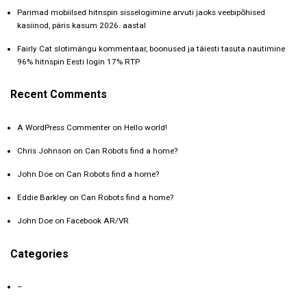
Parimad mobiilsed hitnspin sisselogimine arvuti jaoks veebipõhised
kasiinod, päris kasum 2026. aastal
Fairly Cat slotimängu kommentaar, boonused ja täiesti tasuta nautimine
96% hitnspin Eesti login 17% RTP
Recent Comments
A WordPress Commenter
on
Hello world!
Chris Johnson
on
Can Robots find a home?
John Doe
on
Can Robots find a home?
Eddie Barkley
on
Can Robots find a home?
John Doe
on
Facebook AR/VR
Categories
–