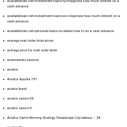
availableloan.net+installment-loans-nj+magnolia how much interest on a
cash advance
availableloan.net+installment-loans-wv+clearview how much interest on a
cash advance
availableloan.net+personal-loans-or+dallas how to do a cash advance
average mail order bride prices
average price for mail order bride
aviamasters-casinos
aviator
Aviator Aposta 797
aviator brazil
aviator casino DE
aviator casino fr
Aviator Game Winning Strategy Генераторе Случайных – 28