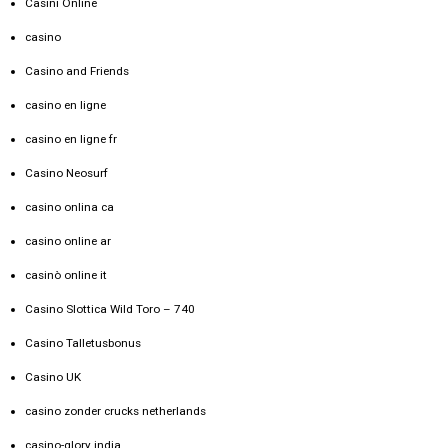
Casini Online
casino
Casino and Friends
casino en ligne
casino en ligne fr
Casino Neosurf
casino onlina ca
casino online ar
casinò online it
Casino Slottica Wild Toro – 740
Casino Talletusbonus
Casino UK
casino zonder crucks netherlands
casino-glory india