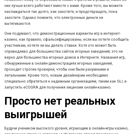
них лучше всего работают вместе с вами. Кроме того, вы можете
наслаждаться так долго, как захотите, и предотвращать, пока
захотите. Однако помните, что электронные деньги не
вытягиваются.
Они подумают, что демонстрационные варианты игр в интернет-
казино, как правило, сфальсифицированы, если вы хотите сообщить
участникам, хотите ли вы делать ставки. Хотя это может быть
справедливо для большинства сайтов игорных заведений, это не
верно для большинства игорных домов в Интернете. Названия игр,
обнаруженные в онлайн-демонстрациях игорных заведений,
проходят строгие проверки, чтобы они были разумными и
легальными. Кроме того, новым дизайнерам необходимо
специально обратиться к надежным организациям, таким как GLI, и
запустить eCOGRA для получения лицензии онлайн-казино.
Просто нет реальных
выигрышей
Будучи учеником высокого уровня, играющим в онлайн-игры казино,