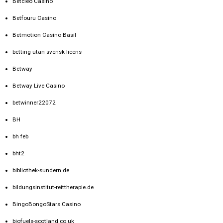
Betcleo Casino
Betfouru Casino
Betmotion Casino Basil
betting utan svensk licens
Betway
Betway Live Casino
betwinner22072
BH
bh feb
bht2
bibliothek-sundern.de
bildungsinstitut-reittherapie.de
BingoBongoStars Casino
biofuels-scotland.co.uk