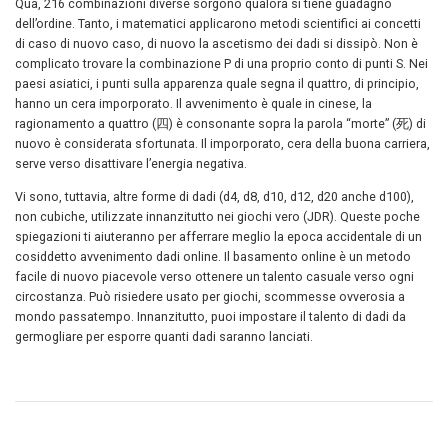
Qua, 216 combinazioni diverse sorgono qualora si tiene guadagno
dell’ordine. Tanto, i matematici applicarono metodi scientifici ai concetti
di caso di nuovo caso, di nuovo la ascetismo dei dadi si dissipò. Non è
complicato trovare la combinazione P di una proprio conto di punti S. Nei
paesi asiatici, i punti sulla apparenza quale segna il quattro, di principio,
hanno un cera imporporato. Il avvenimento è quale in cinese, la
ragionamento a quattro (四) è consonante sopra la parola “morte” (死) di
nuovo è considerata sfortunata. Il imporporato, cera della buona carriera,
serve verso disattivare l’energia negativa.
Vi sono, tuttavia, altre forme di dadi (d4, d8, d10, d12, d20 anche d100),
non cubiche, utilizzate innanzitutto nei giochi vero (JDR). Queste poche
spiegazioni ti aiuteranno per afferrare meglio la epoca accidentale di un
cosiddetto avvenimento dadi online. Il basamento online è un metodo
facile di nuovo piacevole verso ottenere un talento casuale verso ogni
circostanza. Può risiedere usato per giochi, scommesse ovverosia a
mondo passatempo. Innanzitutto, puoi impostare il talento di dadi da
germogliare per esporre quanti dadi saranno lanciati.