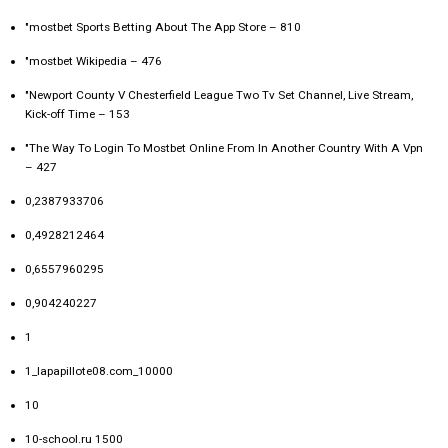
"‎mostbet Sports Betting About The App Store – 810
"mostbet Wikipedia – 476
"Newport County V Chesterfield League Two Tv Set Channel, Live Stream,
Kick-off Time – 153
"The Way To Login To Mostbet Online From In Another Country With A Vpn
– 427
0,2387933706
0,4928212464
0,6557960295
0,904240227
1
1_lapapillote08.com_10000
10
10-school.ru 1500