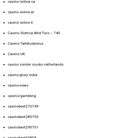
casino onlina ca
casino online ar
casinò online it
Casino Slottica Wild Toro – 740
Casino Talletusbonus
Casino UK
casino zonder crucks netherlands
casino-glory india
casino-news
casino/gambling
casinobest270749
casinobest280750
casinobest290751
casinobest50858