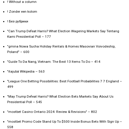
! Without a column
! Zonder een kolom
! Без рубрики
"Can Trump Defeat Harris? What Election Wagering Markets Say Tentang
Kami Presidential Poll – 177
"gmina Nowa Sucha Holiday Rentals & Homes Masovian Voivodeship,
Poland" – 600
"Guide To Da Nang, Vietnam: The Best 13 Items To Do – 414
"itajubá Wikipedia – 563
"League One Betting Possibilities: Best Football Probabilities 7 7 England –
499
"May Trump Defeat Harris? What Election Bets Markets Say About Us
Presidential Poll – 545
"mostbet Casino Ontario 2024: Review & Revisions" – 802
"mostbet Promo Code Stand Up To $500 Inside Bonus Bets With Sign Up –
558