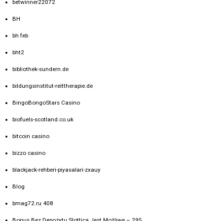
betwinner22072
BH
bh feb
bht2
bibliothek-sundern.de
bildungsinstitut-reittherapie.de
BingoBongoStars Casino
biofuels-scotland.co.uk
bitcoin casino
bizzo casino
blackjack-rehberi-piyasalari-zxauy
Blog
bmag72.ru 408
Bonus Bez Depozytu Slottica Jest Możliwe – 295