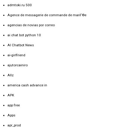
admtoki.ru 500
Agence de messagerie de commande de mariГ©e
agencias de novias por correo
ai chat bot python 10
AI Chatbot News
ai-girlfriend
ajutorcainiro
Allz
america cash advance in
APK
app free
Apps
apr_prod