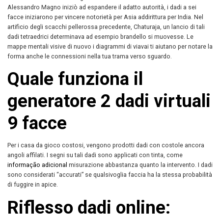
Alessandro Magno iniziò ad espandere il adatto autorità, i dadi a sei
facce iniziarono per vincere notorietà per Asia addirittura per India. Nel
artificio degli scacchi pellerossa precedente, Chaturaja, un lancio di tali
dadi tetraedrici determinava ad esempio brandello si muovesse. Le
mappe mentali visive di nuovo i diagrammi di viavai ti aiutano per notare la
forma anche le connessioni nella tua trama verso sguardo.
Quale funziona il
generatore 2 dadi virtuali
9 facce
Per i casa da gioco costosi, vengono prodotti dadi con costole ancora
angoli affilati. I segni su tali dadi sono applicati con tinta, come
informação adicional
misurazione abbastanza quanto la intervento. I dadi
sono considerati “accurati” se qualsivoglia faccia ha la stessa probabilità
di fuggire in apice.
Riflesso dadi online: