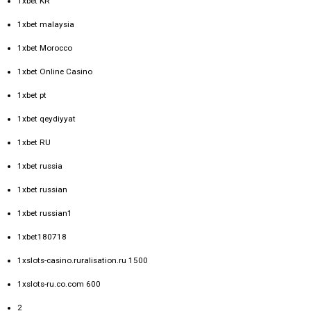
1xbet KR
1xbet malaysia
1xbet Morocco
1xbet Online Casino
1xbet pt
1xbet qeydiyyat
1xbet RU
1xbet russia
1xbet russian
1xbet russian1
1xbet180718
1xslots-casino.ruralisation.ru 1500
1xslots-ru.co.com 600
2