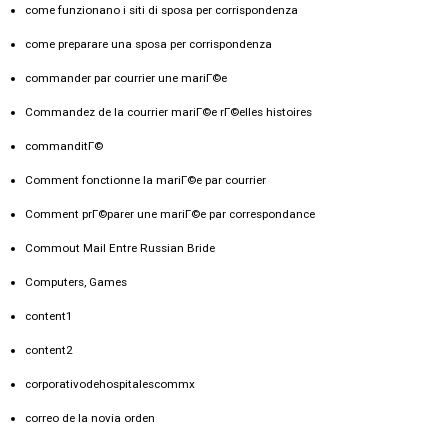
come funzionano i siti di sposa per corrispondenza
come preparare una sposa per corrispondenza
commander par courrier une mariГ©e
Commandez de la courrier mariГ©e rГ©elles histoires
commanditГ©
Comment fonctionne la mariГ©e par courrier
Comment prГ©parer une mariГ©e par correspondance
Commout Mail Entre Russian Bride
Computers, Games
content1
content2
corporativodehospitalescommx
correo de la novia orden