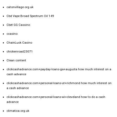
catonvillage.org.uk
Cbd Vape Broad Spectrum Oil 149
Cbet GG Cassino
ccasino
ChainLuck Casino
chickenroad23071
Clean content
clickcashadvance.com+payday-loans-ga+augusta how much interest on a
cash advance
clickcashadvance.com+personal-loans-ut+richmond how much interest on
a cash advance
clickcashadvance.com+personal-loans-wi+cleveland how to do a cash
advance
climatica.org.uk