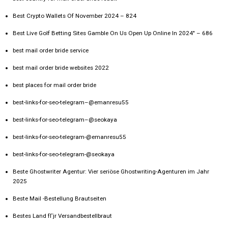
Best Crypto Wallets Of November 2024 – 824
Best Live Golf Betting Sites Gamble On Us Open Up Online In 2024" – 686
best mail order bride service
best mail order bride websites 2022
best places for mail order bride
best-links-for-seo-telegram–@emanresu55
best-links-for-seo-telegram–@seokaya
best-links-for-seo-telegram-@emanresu55
best-links-for-seo-telegram-@seokaya
Beste Ghostwriter Agentur: Vier seriöse Ghostwriting-Agenturen im Jahr
2025
Beste Mail -Bestellung Brautseiten
Bestes Land fГјr Versandbestellbraut