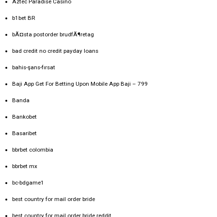
Aztec Paradise Casino
b1bet BR
bÃ¤sta postorder brudfÃ¶retag
bad credit no credit payday loans
bahis-şans-fırsat
Baji App Get For Betting Upon Mobile App Baji – 799
Banda
Bankobet
Basaribet
bbrbet colombia
bbrbet mx
bc-bdgame1
best country for mail order bride
best country for mail order bride reddit