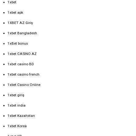
1xbet
1xbet apk
1XBET AZ Giriş
1xbet Bangladesh
1xBet bonus
1xbet CASINO AZ
1xbet casino BD
1xbet casino french
1xbet Casino Online
1xbet giriş
1xbet india
1xbet Kazahstan
1xbet Korea