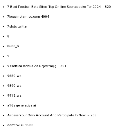
7 Best Football Bets Sites: Top On-line Sportsbooks For 2024 – 820
7kcasinojam.co.com 4004
7slots twitter
8
8600_tr
9
9 Slottica Bonus Za Rejestrację – 301
9650_wa
9890_wa
9915_wa
a16z generative ai
Access Your Own Account And Participate In Now! – 258
admtoki.ru 1500