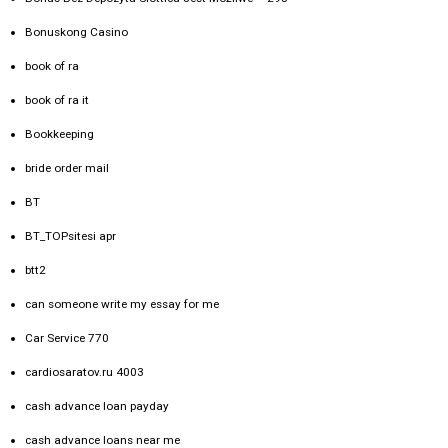
Bonuskong Casino
book of ra
book of ra it
Bookkeeping
bride order mail
BT
BT_TOPsitesi apr
btt2
can someone write my essay for me
Car Service 770
cardiosaratov.ru 4003
cash advance loan payday
cash advance loans near me