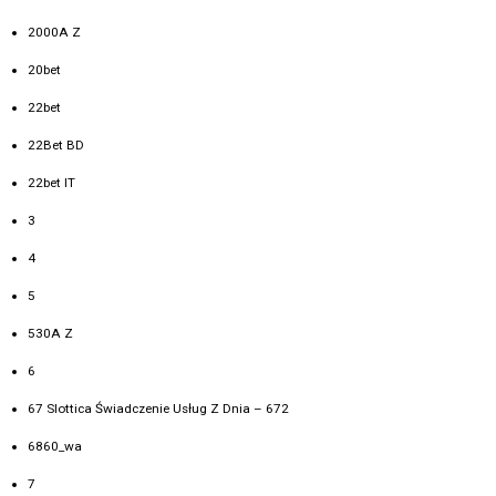
2000A Z
20bet
22bet
22Bet BD
22bet IT
3
4
5
530A Z
6
67 Slottica Świadczenie Usług Z Dnia – 672
6860_wa
7