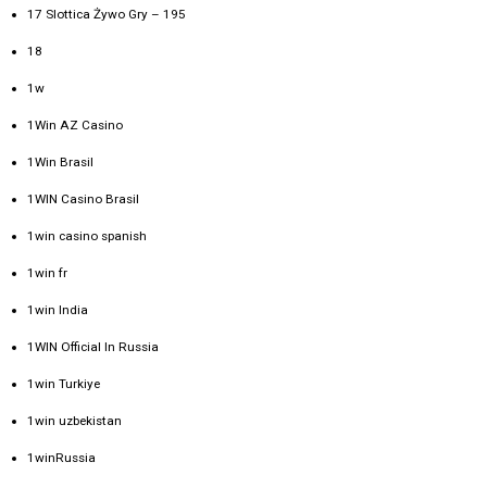
17 Slottica Żywo Gry – 195
18
1w
1Win AZ Casino
1Win Brasil
1WIN Casino Brasil
1win casino spanish
1win fr
1win India
1WIN Official In Russia
1win Turkiye
1win uzbekistan
1winRussia