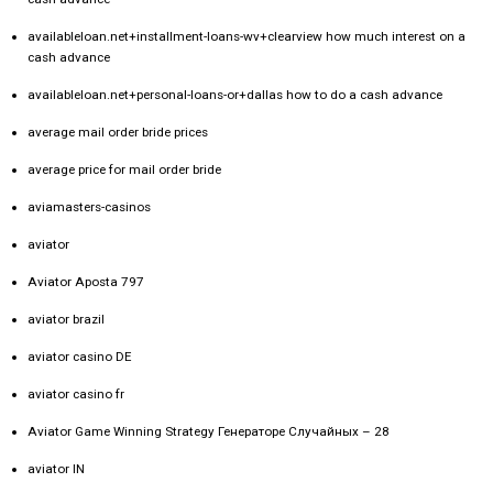
availableloan.net+installment-loans-wv+clearview how much interest on a
cash advance
availableloan.net+personal-loans-or+dallas how to do a cash advance
average mail order bride prices
average price for mail order bride
aviamasters-casinos
aviator
Aviator Aposta 797
aviator brazil
aviator casino DE
aviator casino fr
Aviator Game Winning Strategy Генераторе Случайных – 28
aviator IN