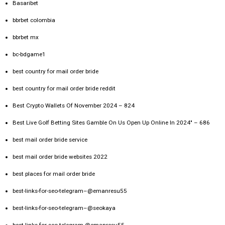
Basaribet
bbrbet colombia
bbrbet mx
bc-bdgame1
best country for mail order bride
best country for mail order bride reddit
Best Crypto Wallets Of November 2024 – 824
Best Live Golf Betting Sites Gamble On Us Open Up Online In 2024" – 686
best mail order bride service
best mail order bride websites 2022
best places for mail order bride
best-links-for-seo-telegram–@emanresu55
best-links-for-seo-telegram–@seokaya
best-links-for-seo-telegram-@emanresu55