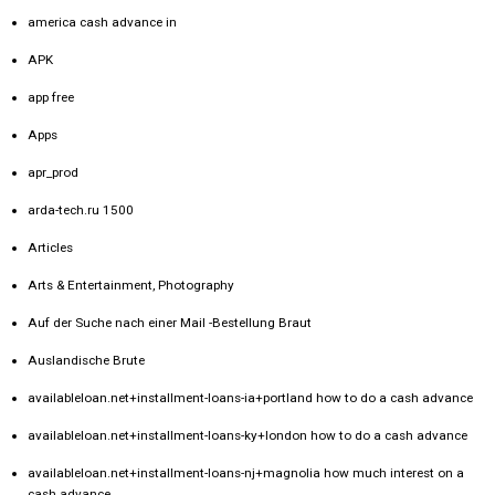
america cash advance in
APK
app free
Apps
apr_prod
arda-tech.ru 1500
Articles
Arts & Entertainment, Photography
Auf der Suche nach einer Mail -Bestellung Braut
Auslandische Brute
availableloan.net+installment-loans-ia+portland how to do a cash advance
availableloan.net+installment-loans-ky+london how to do a cash advance
availableloan.net+installment-loans-nj+magnolia how much interest on a
cash advance