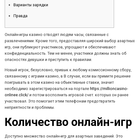
Варианты зарядки
Правда
Онлайн-игры казино отводят людям часы, связанные с
развлечениями. Кроме того, предоставляя широкий выбор азартных
игр, они публикуют участников, упрощают и обеспечивают
конфиденциальность.
Тем не менее, участники должны знать об
опасностях девушки и приступить к правилам.
Новый игрок, безусловно, привык к любому комиссионному сбору,
связанному с играми казино, в В случае, если вы примите решение
поигрывать в этом казино на объективные ставки, значит
необходимо зарегистрироваться на портале
https://millioncasino-
onlinee.click/
и потом восполнить игровой счет. которых он ранее
участвовал. Это помогает этим телефонам предотвратить
неприятности и проблемы.
Количество онлайн-игр
Доступно множество онлайн-игр для азартных заведений. Это