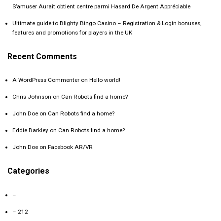
S’amuser Aurait obtient centre parmi Hasard De Argent Appréciable
Ultimate guide to Blighty Bingo Casino – Registration & Login bonuses,
features and promotions for players in the UK
Recent Comments
A WordPress Commenter
on
Hello world!
Chris Johnson
on
Can Robots find a home?
John Doe
on
Can Robots find a home?
Eddie Barkley
on
Can Robots find a home?
John Doe
on
Facebook AR/VR
Categories
–
– 212