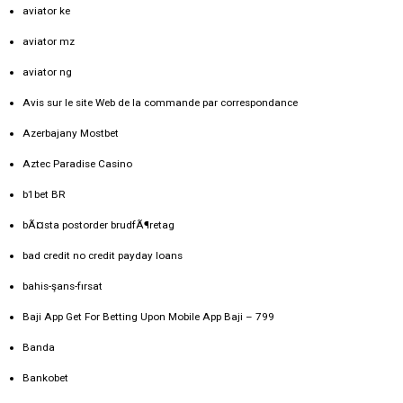
aviator ke
aviator mz
aviator ng
Avis sur le site Web de la commande par correspondance
Azerbajany Mostbet
Aztec Paradise Casino
b1bet BR
bÃ¤sta postorder brudfÃ¶retag
bad credit no credit payday loans
bahis-şans-fırsat
Baji App Get For Betting Upon Mobile App Baji – 799
Banda
Bankobet