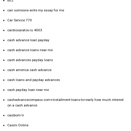
btt2
can someone write my essay for me
Car Service 770
cardiosaratov.ru 4003
cash advance loan payday
cash advance loans near me
cash advances payday loans
cash america cash advance
cash loans and payday advances
cash payday loan near me
cashadvancecompass.com+installment-loans-tx+early how much interest
on a cash advance
casibom tr
Casini Online