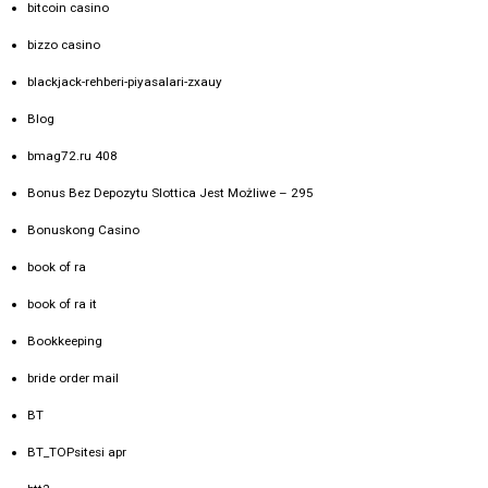
bitcoin casino
bizzo casino
blackjack-rehberi-piyasalari-zxauy
Blog
bmag72.ru 408
Bonus Bez Depozytu Slottica Jest Możliwe – 295
Bonuskong Casino
book of ra
book of ra it
Bookkeeping
bride order mail
BT
BT_TOPsitesi apr