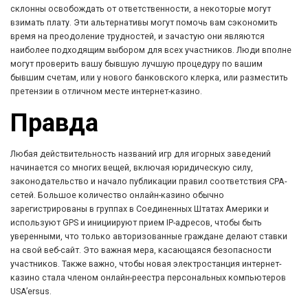
склонны освобождать от ответственности, а некоторые могут
взимать плату. Эти альтернативы могут помочь вам сэкономить
время на преодоление трудностей, и зачастую они являются
наиболее подходящим выбором для всех участников. Люди вполне
могут проверить вашу бывшую лучшую процедуру по вашим
бывшим счетам, или у нового банковского клерка, или разместить
претензии в отличном месте интернет-казино.
Правда
Любая действительность названий игр для игорных заведений
начинается со многих вещей, включая юридическую силу,
законодательство и начало публикации правил соответствия CPA-
сетей. Большое количество онлайн-казино обычно
зарегистрированы в группах в Соединенных Штатах Америки и
используют GPS и инициируют прием IP-адресов, чтобы быть
уверенными, что только авторизованные граждане делают ставки
на свой веб-сайт. Это важная мера, касающаяся безопасности
участников. Также важно, чтобы новая электростанция интернет-
казино стала членом онлайн-реестра персональных компьютеров
USA’ersus.