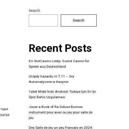
Search
Search
Recent Posts
EU SlotCasino Lobby: Euslot Casino für
Spieler aus Deutschland
Urzędy hazardu nr 7.11 – Gry
Automatyczne w Kasynie
1xbet Mobil İndir Android: Türkiye İçin En İyi
Spor Bahis Uygulaması
Jouer a Book of Ra Deluxe Bonnes
ставя
instrument pour avec ou jeu pour salle de
длагая
jeu
Des Salle de jeu un peu Français en 2024: