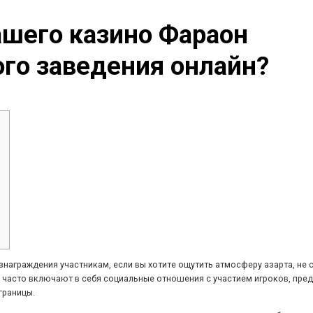
ашего казино Фараон
ого заведения онлайн?
награждения участникам, если вы хотите ощутить атмосферу азарта, не 
р часто включают в себя социальные отношения с участием игроков, пре
границы.