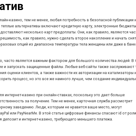
атив
йн-казино, тем не менее, любая потребность в безопасной публикации 
 теплые альтернативы включают кредитную карту, электронные бюджеты
едоставляют несколько карт предоплаты. Они, как правило, являются ча
решимость, как правило, нужно сделать второе накопление и начать сня
разовых опций из диапазона температуры тела женщины или даже в банке
но, часто является важным фактором для большого количества людей. В 
е и запускать защищенные файлы. Любые веб-сайты также заслуживают 
ия оценки клиентов, а также важности их авторизации на катализаторы 
корить процесс, но это все же намного лучше, чем создание индивидуаль
я интернет-казино при онлайн-ставках, поскольку это дает больше
тственность за получение. Тем не менее, карточная служба рассмотрит
игорному заведению. Люди, которым не нравится ваше место, могут
yPal или PayNearMe. В этой статье цифровые финансы спасают id от рол
я депозит и интернет-казино, требующего меньшего платежа.