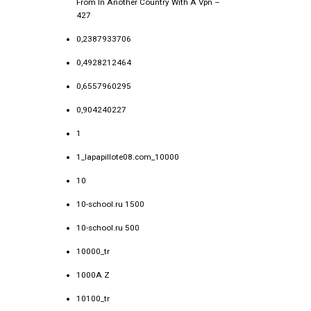
From In Another Country With A Vpn –
427
0,2387933706
0,4928212464
0,6557960295
0,904240227
1
1_lapapillote08.com_10000
10
10-school.ru 1500
10-school.ru 500
10000_tr
1000A Z
10100_tr