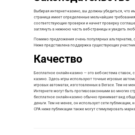
Выбирая интернет-казино, вы должны убедиться, что им
страница имеет определенные мельчайшие требования,
соответствующие проверки и начнет проверку соглаше
заглянуть в нижнюю часть веб-страницы и увидеть лю
Помимо предложения очень популярных альтернатив, 
Ниже представлена ​​поддержка существующих участник
Качество
Бесплатное онлайн-казино — это веб-система ставок, 
казино. Здесь игры используют точные игровые автом
игровых автоматах, изготовленных в Вегасе. Тем не ме
Интернете могут быть противозаконными во многих ст
бесплатное онлайн-казино обычно принимает вид обще
деньги. Тем не менее, он использует сети публикации
CPA ниже публикации также могут стимулировать марк