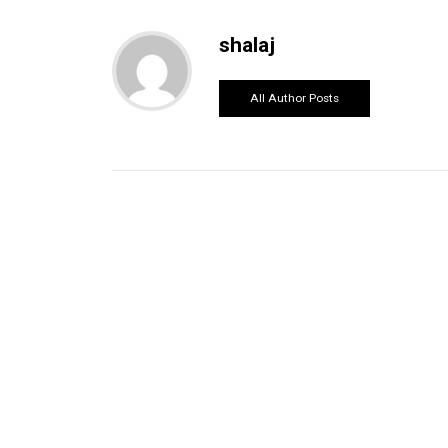
shalaj
All Author Posts