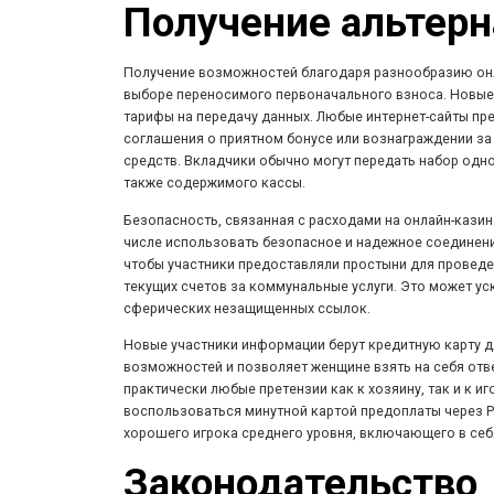
Получение альтерн
Получение возможностей благодаря разнообразию онла
выборе переносимого первоначального взноса. Новые
тарифы на передачу данных. Любые интернет-сайты пр
соглашения о приятном бонусе или вознаграждении за 
средств. Вкладчики обычно могут передать набор одно
также содержимого кассы.
Безопасность, связанная с расходами на онлайн-кази
числе использовать безопасное и надежное соединени
чтобы участники предоставляли простыни для проведен
текущих счетов за коммунальные услуги. Это может ус
сферических незащищенных ссылок.
Новые участники информации берут кредитную карту дл
возможностей и позволяет женщине взять на себя отве
практически любые претензии как к хозяину, так и к 
воспользоваться минутной картой предоплаты через Pa
хорошего игрока среднего уровня, включающего в себ
Законодательство