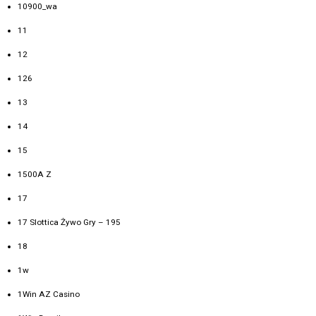
10900_wa
11
12
126
13
14
15
1500A Z
17
17 Slottica Żywo Gry – 195
18
1w
1Win AZ Casino