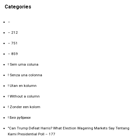
Categories
–
– 212
– 751
– 859
! Sem uma coluna
! Senza una colonna
! Utan en kolumn
! Without a column
! Zonder een kolom
! Без рубрики
"Can Trump Defeat Harris? What Election Wagering Markets Say Tentang
Kami Presidential Poll – 177