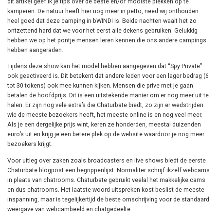
dit artikel geef ik je tips over de beste en/of mooiste plekken op te
kamperen. De natuur heeft hier nog meer in petto, need wij onthouden
heel goed dat deze camping in bWINDi is. Beide nachten waait het zo
ontzettend hard dat we voor het eerst alle dekens gebruiken. Gelukkig
hebben we op het pontje mensen leren kennen die ons andere campings
hebben aangeraden.
Tijdens deze show kan het model hebben aangegeven dat “Spy Private”
ook geactiveerd is. Dit betekent dat andere leden voor een lager bedrag (6
tot 30 tokens) ook mee kunnen kijken. Mensen die prive met je gaan
betalen de hoofdprijs. Dit is een uitstekende manier om er nog meer uit te
halen. Er zijn nog vele extra’s die Chaturbate biedt, zo zijn er wedstrijden
wie de meeste bezoekers heeft, het meeste online is en nog veel meer.
Als je een dergelijke prijs wint, keren ze honderden, meestal duizenden
euro’s uit en krijg je een betere plek op de website waardoor je nog meer
bezoekers krijgt.
Voor uitleg over zaken zoals broadcasters en live shows biedt de eerste
Chaturbate blogpost een begrippenlijst. Normaliter schrijf ikzelf webcams
in plaats van chatrooms. Chaturbate gebruikt veelal het makkelijke cams
en dus chatrooms. Het laatste woord uitspreken kost beslist de meeste
inspanning, maar is tegelijkertijd de beste omschrijving voor de standaard
weergave van webcambeeld en chatgedeelte.