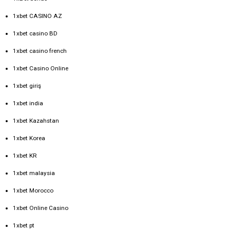
1xbet CASINO AZ
1xbet casino BD
1xbet casino french
1xbet Casino Online
1xbet giriş
1xbet india
1xbet Kazahstan
1xbet Korea
1xbet KR
1xbet malaysia
1xbet Morocco
1xbet Online Casino
1xbet pt