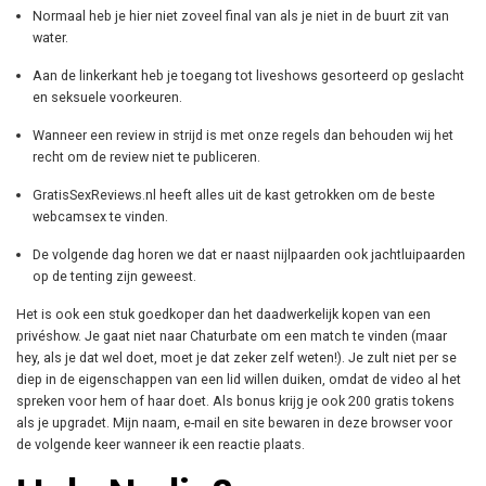
Normaal heb je hier niet zoveel final van als je niet in de buurt zit van
water.
Aan de linkerkant heb je toegang tot liveshows gesorteerd op geslacht
en seksuele voorkeuren.
Wanneer een review in strijd is met onze regels dan behouden wij het
recht om de review niet te publiceren.
GratisSexReviews.nl heeft alles uit de kast getrokken om de beste
webcamsex te vinden.
De volgende dag horen we dat er naast nijlpaarden ook jachtluipaarden
op de tenting zijn geweest.
Het is ook een stuk goedkoper dan het daadwerkelijk kopen van een
privéshow. Je gaat niet naar Chaturbate om een ​​match te vinden (maar
hey, als je dat wel doet, moet je dat zeker zelf weten!). Je zult niet per se
diep in de eigenschappen van een lid willen duiken, omdat de video al het
spreken voor hem of haar doet. Als bonus krijg je ook 200 gratis tokens
als je upgradet. Mijn naam, e-mail en site bewaren in deze browser voor
de volgende keer wanneer ik een reactie plaats.