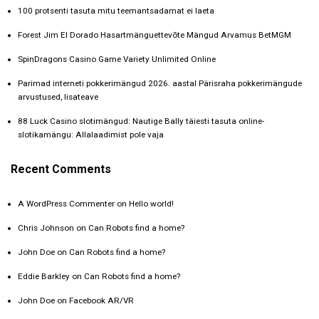
100 protsenti tasuta mitu teemantsadamat ei laeta
Forest Jim El Dorado Hasartmänguettevõte Mängud Arvamus BetMGM
SpinDragons Casino Game Variety Unlimited Online
Parimad interneti pokkerimängud 2026. aastal Pärisraha pokkerimängude
arvustused, lisateave
88 Luck Casino slotimängud: Nautige Bally täiesti tasuta online-
slotikamängu: Allalaadimist pole vaja
Recent Comments
A WordPress Commenter
on
Hello world!
Chris Johnson
on
Can Robots find a home?
John Doe
on
Can Robots find a home?
Eddie Barkley
on
Can Robots find a home?
John Doe
on
Facebook AR/VR