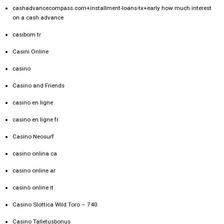
cashadvancecompass.com+installment-loans-tx+early how much interest
on a cash advance
casibom tr
Casini Online
casino
Casino and Friends
casino en ligne
casino en ligne fr
Casino Neosurf
casino onlina ca
casino online ar
casinò online it
Casino Slottica Wild Toro – 740
Casino Talletusbonus