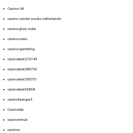
Casino UK
casino zonder crucks netherlands
casino-glory india
casino-news
casino/gambling
casinobest270749
casinobest280750
casinobest290751
casinobest50858
casinofaenger3
Casinolab
casinomhub
casinos