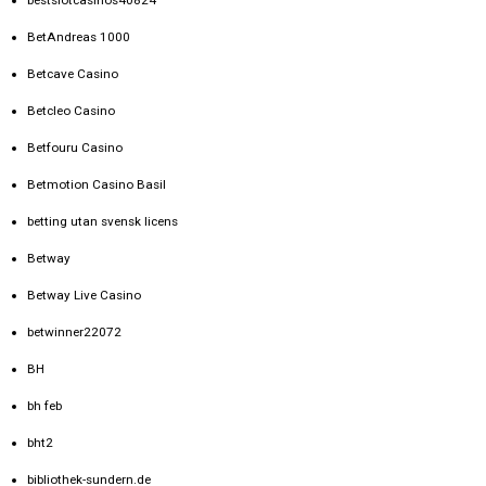
bestslotcasinos40824
BetAndreas 1000
Betcave Casino
Betcleo Casino
Betfouru Casino
Betmotion Casino Basil
betting utan svensk licens
Betway
Betway Live Casino
betwinner22072
BH
bh feb
bht2
bibliothek-sundern.de