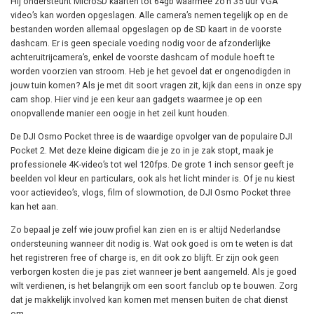
Hij ondersteunt MicroSD kaarten tot 64gb waarmee zo’n 35 uur VGA
video’s kan worden opgeslagen. Alle camera’s nemen tegelijk op en de
bestanden worden allemaal opgeslagen op de SD kaart in de voorste
dashcam. Er is geen speciale voeding nodig voor de afzonderlijke
achteruitrijcamera’s, enkel de voorste dashcam of module hoeft te
worden voorzien van stroom. Heb je het gevoel dat er ongenodigden in
jouw tuin komen? Als je met dit soort vragen zit, kijk dan eens in onze spy
cam shop. Hier vind je een keur aan gadgets waarmee je op een
onopvallende manier een oogje in het zeil kunt houden.
De DJI Osmo Pocket three is de waardige opvolger van de populaire DJI
Pocket 2. Met deze kleine digicam die je zo in je zak stopt, maak je
professionele 4K-video’s tot wel 120fps. De grote 1 inch sensor geeft je
beelden vol kleur en particulars, ook als het licht minder is. Of je nu kiest
voor actievideo’s, vlogs, film of slowmotion, de DJI Osmo Pocket three
kan het aan.
Zo bepaal je zelf wie jouw profiel kan zien en is er altijd Nederlandse
ondersteuning wanneer dit nodig is. Wat ook goed is om te weten is dat
het registreren free of charge is, en dit ook zo blijft. Er zijn ook geen
verborgen kosten die je pas ziet wanneer je bent aangemeld. Als je goed
wilt verdienen, is het belangrijk om een soort fanclub op te bouwen. Zorg
dat je makkelijk involved kan komen met mensen buiten de chat dienst
om.