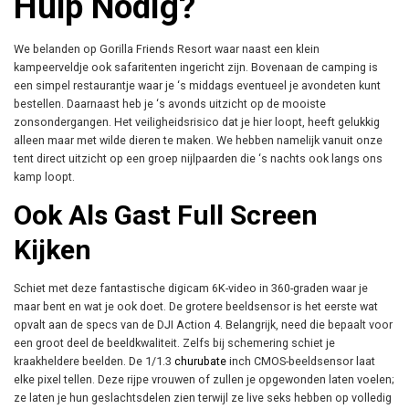
Hulp Nodig?
We belanden op Gorilla Friends Resort waar naast een klein
kampeerveldje ook safaritenten ingericht zijn. Bovenaan de camping is
een simpel restaurantje waar je ‘s middags eventueel je avondeten kunt
bestellen. Daarnaast heb je ‘s avonds uitzicht op de mooiste
zonsondergangen. Het veiligheidsrisico dat je hier loopt, heeft gelukkig
alleen maar met wilde dieren te maken. We hebben namelijk vanuit onze
tent direct uitzicht op een groep nijlpaarden die ‘s nachts ook langs ons
kamp loopt.
Ook Als Gast Full Screen
Kijken
Schiet met deze fantastische digicam 6K-video in 360-graden waar je
maar bent en wat je ook doet. De grotere beeldsensor is het eerste wat
opvalt aan de specs van de DJI Action 4. Belangrijk, need die bepaalt voor
een groot deel de beeldkwaliteit. Zelfs bij schemering schiet je
kraakheldere beelden. De 1/1.3
churubate
inch CMOS-beeldsensor laat
elke pixel tellen. Deze rijpe vrouwen of zullen je opgewonden laten voelen;
ze laten je hun geslachtsdelen zien terwijl ze live seks hebben op volledig