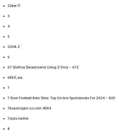
22bet IT
3
4
5
530A Z
6
67 Slottica Świadczenie Usług Z Dnia – 672
6860_wa
7
7 Best Football Bets Sites: Top On-line Sportsbooks For 2024 – 820
7kcasinojam.co.com 4004
7slots twitter
8