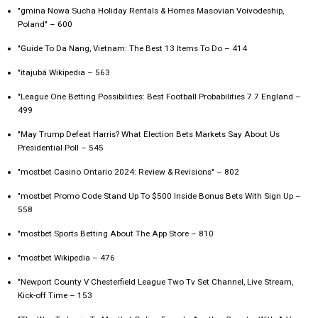
"gmina Nowa Sucha Holiday Rentals & Homes Masovian Voivodeship,
Poland" – 600
"Guide To Da Nang, Vietnam: The Best 13 Items To Do – 414
"itajubá Wikipedia – 563
"League One Betting Possibilities: Best Football Probabilities 7 7 England –
499
"May Trump Defeat Harris? What Election Bets Markets Say About Us
Presidential Poll – 545
"mostbet Casino Ontario 2024: Review & Revisions" – 802
"mostbet Promo Code Stand Up To $500 Inside Bonus Bets With Sign Up –
558
"‎mostbet Sports Betting About The App Store – 810
"mostbet Wikipedia – 476
"Newport County V Chesterfield League Two Tv Set Channel, Live Stream,
Kick-off Time – 153