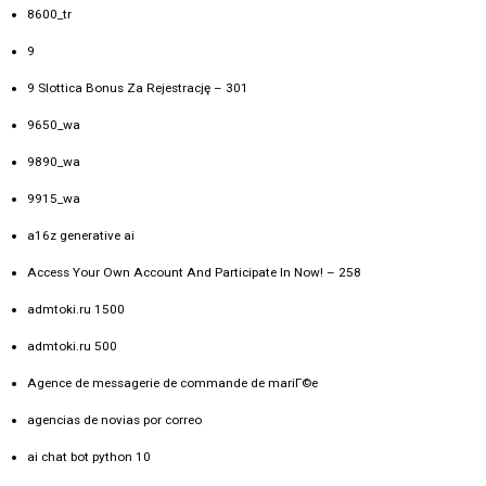
8600_tr
9
9 Slottica Bonus Za Rejestrację – 301
9650_wa
9890_wa
9915_wa
a16z generative ai
Access Your Own Account And Participate In Now! – 258
admtoki.ru 1500
admtoki.ru 500
Agence de messagerie de commande de mariГ©e
agencias de novias por correo
ai chat bot python 10