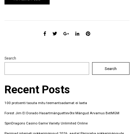
Search
Search
Recent Posts
100 protsenti tasuta mitu teemantsadamat ei laeta
Forest Jim El Dorado Hasartmänguettevõte Mängud Arvamus BetMGM
SpinDragons Casino Game Variety Unlimited Online
Parimad interneti pokkerimängud 2026. aastal Pärisraha pokkerimängude