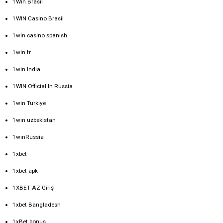
1Win Brasil
1WIN Casino Brasil
1win casino spanish
1win fr
1win India
1WIN Official In Russia
1win Turkiye
1win uzbekistan
1winRussia
1xbet
1xbet apk
1XBET AZ Giriş
1xbet Bangladesh
1xBet bonus