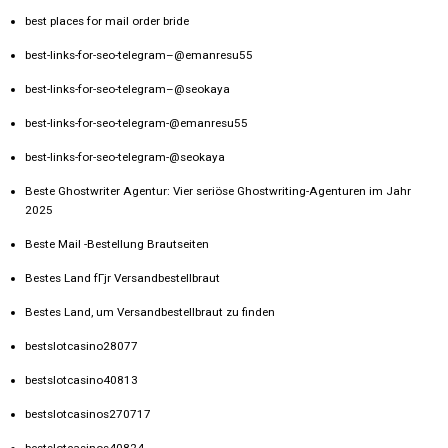
best places for mail order bride
best-links-for-seo-telegram–@emanresu55
best-links-for-seo-telegram–@seokaya
best-links-for-seo-telegram-@emanresu55
best-links-for-seo-telegram-@seokaya
Beste Ghostwriter Agentur: Vier seriöse Ghostwriting-Agenturen im Jahr
2025
Beste Mail -Bestellung Brautseiten
Bestes Land fГјr Versandbestellbraut
Bestes Land, um Versandbestellbraut zu finden
bestslotcasino28077
bestslotcasino40813
bestslotcasinos270717