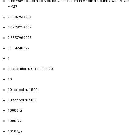
"The Way To Login To Mostbet Online From In Another Country With A Vpn
– 427
0,2387933706
0,4928212464
0,6557960295
0,904240227
1
1_lapapillote08.com_10000
10
10-school.ru 1500
10-school.ru 500
10000_tr
1000A Z
10100_tr