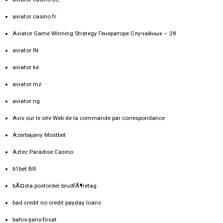
aviator casino fr
Aviator Game Winning Strategy Генераторе Случайных – 28
aviator IN
aviator ke
aviator mz
aviator ng
Avis sur le site Web de la commande par correspondance
Azerbajany Mostbet
Aztec Paradise Casino
b1bet BR
bÃ¤sta postorder brudfÃ¶retag
bad credit no credit payday loans
bahis-şans-fırsat