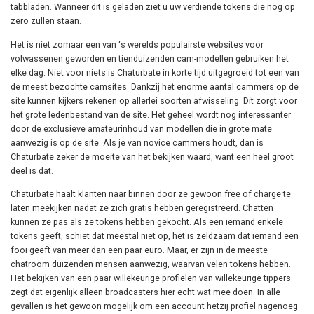
tabbladen. Wanneer dit is geladen ziet u uw verdiende tokens die nog op
zero zullen staan.
Het is niet zomaar een van ‘s werelds populairste websites voor
volwassenen geworden en tienduizenden cam-modellen gebruiken het
elke dag. Niet voor niets is Chaturbate in korte tijd uitgegroeid tot een van
de meest bezochte camsites. Dankzij het enorme aantal cammers op de
site kunnen kijkers rekenen op allerlei soorten afwisseling. Dit zorgt voor
het grote ledenbestand van de site. Het geheel wordt nog interessanter
door de exclusieve amateurinhoud van modellen die in grote mate
aanwezig is op de site. Als je van novice cammers houdt, dan is
Chaturbate zeker de moeite van het bekijken waard, want een heel groot
deel is dat.
Chaturbate haalt klanten naar binnen door ze gewoon free of charge te
laten meekijken nadat ze zich gratis hebben geregistreerd. Chatten
kunnen ze pas als ze tokens hebben gekocht. Als een iemand enkele
tokens geeft, schiet dat meestal niet op, het is zeldzaam dat iemand een
fooi geeft van meer dan een paar euro. Maar, er zijn in de meeste
chatroom duizenden mensen aanwezig, waarvan velen tokens hebben.
Het bekijken van een paar willekeurige profielen van willekeurige tippers
zegt dat eigenlijk alleen broadcasters hier echt wat mee doen. In alle
gevallen is het gewoon mogelijk om een account hetzij profiel nagenoeg