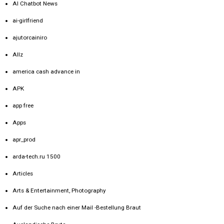
AI Chatbot News
ai-girlfriend
ajutorcainiro
Allz
america cash advance in
APK
app free
Apps
apr_prod
arda-tech.ru 1500
Articles
Arts & Entertainment, Photography
Auf der Suche nach einer Mail -Bestellung Braut