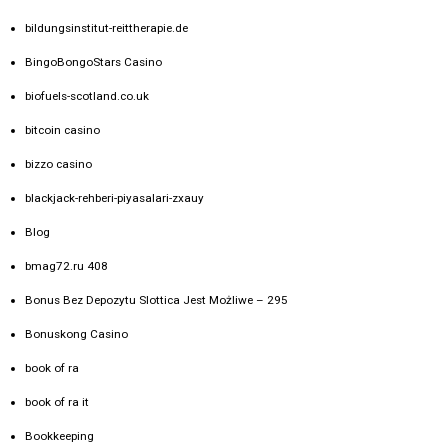
bildungsinstitut-reittherapie.de
BingoBongoStars Casino
biofuels-scotland.co.uk
bitcoin casino
bizzo casino
blackjack-rehberi-piyasalari-zxauy
Blog
bmag72.ru 408
Bonus Bez Depozytu Slottica Jest Możliwe – 295
Bonuskong Casino
book of ra
book of ra it
Bookkeeping