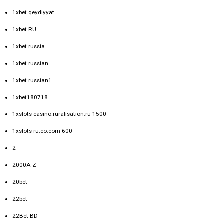
1xbet qeydiyyat
1xbet RU
1xbet russia
1xbet russian
1xbet russian1
1xbet180718
1xslots-casino.ruralisation.ru 1500
1xslots-ru.co.com 600
2
2000A Z
20bet
22bet
22Bet BD