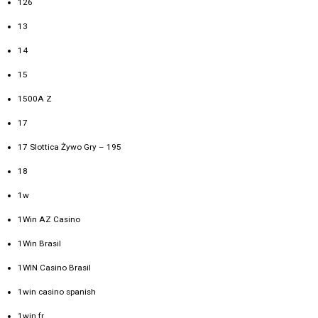
126
13
14
15
1500A Z
17
17 Slottica Żywo Gry – 195
18
1w
1Win AZ Casino
1Win Brasil
1WIN Casino Brasil
1win casino spanish
1win fr