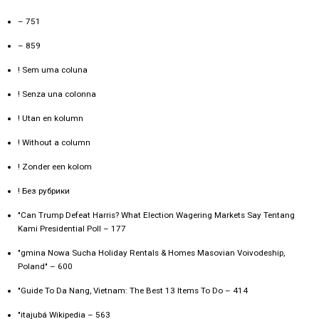
– 751
– 859
! Sem uma coluna
! Senza una colonna
! Utan en kolumn
! Without a column
! Zonder een kolom
! Без рубрики
"Can Trump Defeat Harris? What Election Wagering Markets Say Tentang
Kami Presidential Poll – 177
"gmina Nowa Sucha Holiday Rentals & Homes Masovian Voivodeship,
Poland" – 600
"Guide To Da Nang, Vietnam: The Best 13 Items To Do – 414
"itajubá Wikipedia – 563