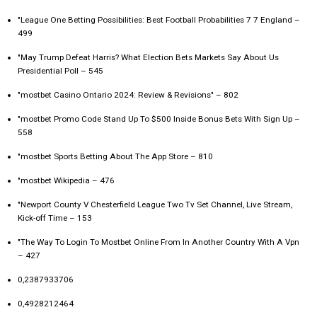
"League One Betting Possibilities: Best Football Probabilities 7 7 England –
499
"May Trump Defeat Harris? What Election Bets Markets Say About Us
Presidential Poll – 545
"mostbet Casino Ontario 2024: Review & Revisions" – 802
"mostbet Promo Code Stand Up To $500 Inside Bonus Bets With Sign Up –
558
"‎mostbet Sports Betting About The App Store – 810
"mostbet Wikipedia – 476
"Newport County V Chesterfield League Two Tv Set Channel, Live Stream,
Kick-off Time – 153
"The Way To Login To Mostbet Online From In Another Country With A Vpn
– 427
0,2387933706
0,4928212464