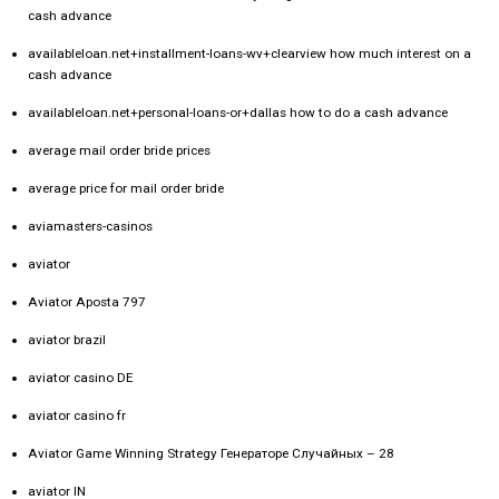
cash advance
availableloan.net+installment-loans-wv+clearview how much interest on a
cash advance
availableloan.net+personal-loans-or+dallas how to do a cash advance
average mail order bride prices
average price for mail order bride
aviamasters-casinos
aviator
Aviator Aposta 797
aviator brazil
aviator casino DE
aviator casino fr
Aviator Game Winning Strategy Генераторе Случайных – 28
aviator IN