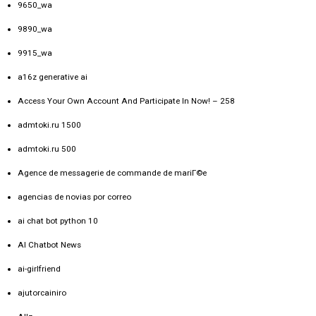
9650_wa
9890_wa
9915_wa
a16z generative ai
Access Your Own Account And Participate In Now! – 258
admtoki.ru 1500
admtoki.ru 500
Agence de messagerie de commande de mariГ©e
agencias de novias por correo
ai chat bot python 10
AI Chatbot News
ai-girlfriend
ajutorcainiro