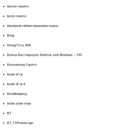
bitcoin casino
bizzo casino
blackjack-rehberi-piyasalari-zxauy
Blog
bmag72.ru 408
Bonus Bez Depozytu Slottica Jest Możliwe – 295
Bonuskong Casino
book of ra
book of ra it
Bookkeeping
bride order mail
BT
BT_TOPsitesi apr