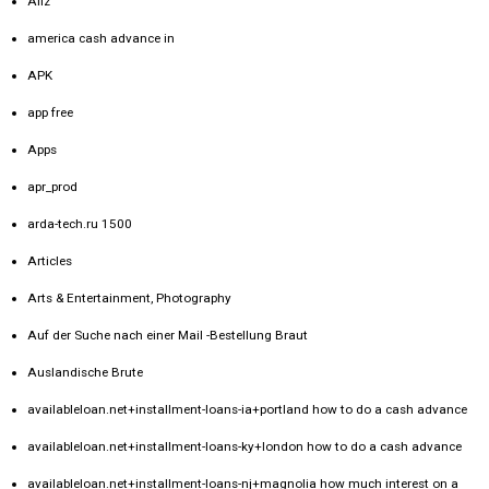
Allz
america cash advance in
APK
app free
Apps
apr_prod
arda-tech.ru 1500
Articles
Arts & Entertainment, Photography
Auf der Suche nach einer Mail -Bestellung Braut
Auslandische Brute
availableloan.net+installment-loans-ia+portland how to do a cash advance
availableloan.net+installment-loans-ky+london how to do a cash advance
availableloan.net+installment-loans-nj+magnolia how much interest on a