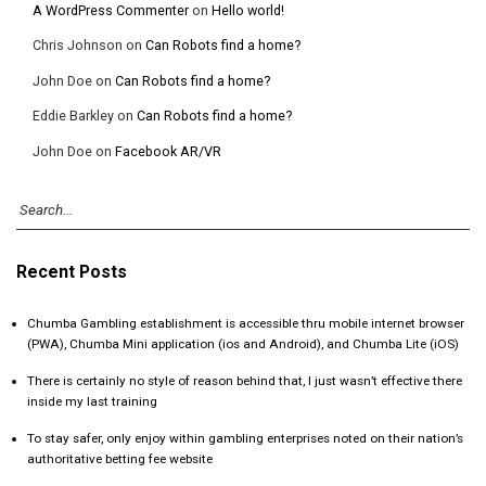
A WordPress Commenter
on
Hello world!
Chris Johnson
on
Can Robots find a home?
John Doe
on
Can Robots find a home?
Eddie Barkley
on
Can Robots find a home?
John Doe
on
Facebook AR/VR
Recent Posts
Chumba Gambling establishment is accessible thru mobile internet browser
(PWA), Chumba Mini application (ios and Android), and Chumba Lite (iOS)
There is certainly no style of reason behind that, I just wasn’t effective there
inside my last training
To stay safer, only enjoy within gambling enterprises noted on their nation’s
authoritative betting fee website