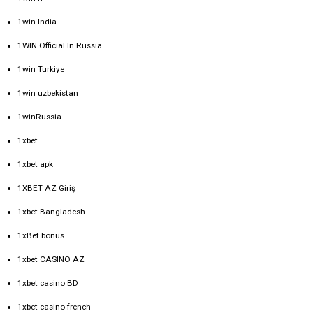
1win India
1WIN Official In Russia
1win Turkiye
1win uzbekistan
1winRussia
1xbet
1xbet apk
1XBET AZ Giriş
1xbet Bangladesh
1xBet bonus
1xbet CASINO AZ
1xbet casino BD
1xbet casino french