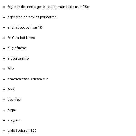
Agence de messagerie de commande de mariГ©e
agencias de novias por correo
ai chat bot python 10
AI Chatbot News
ai-girlfriend
ajutorcainiro
Allz
america cash advance in
APK
app free
Apps
apr_prod
arda-tech.ru 1500