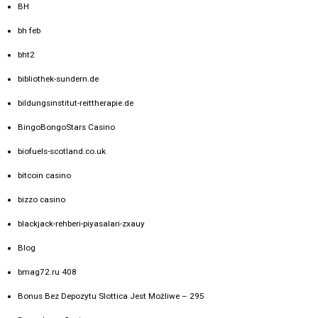
BH
bh feb
bht2
bibliothek-sundern.de
bildungsinstitut-reittherapie.de
BingoBongoStars Casino
biofuels-scotland.co.uk
bitcoin casino
bizzo casino
blackjack-rehberi-piyasalari-zxauy
Blog
bmag72.ru 408
Bonus Bez Depozytu Slottica Jest Możliwe – 295