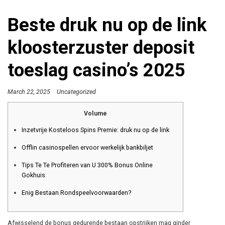
Beste druk nu op de link
kloosterzuster deposit
toeslag casino’s 2025
March 22, 2025
Uncategorized
Volume
Inzetvrije Kosteloos Spins Premie: druk nu op de link
Offlin casinospellen ervoor werkelijk bankbiljet
Tips Te Te Profiteren van U 300% Bonus Online
Gokhuis
Enig Bestaan Rondspeelvoorwaarden?
Afwisselend de bonus gedurende bestaan opstrijken mag ginder