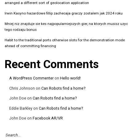
arranged a different sort of geolocation application
Irwin Kasyno hazardowe fillip zachecaja graczy zostalem jak 2024 roku
Mniej niz znajduje sie kes najpopularniejszych gier, na ktorych musisz uzyc
tego rodzaju bonus
Habit to the traditional ports otherwise slots for the demonstration mode
ahead of committing financing
Recent Comments
A WordPress Commenter
on
Hello world!
Chris Johnson
on
Can Robots find a home?
John Doe
on
Can Robots find a home?
Eddie Barkley
on
Can Robots find a home?
John Doe
on
Facebook AR/VR