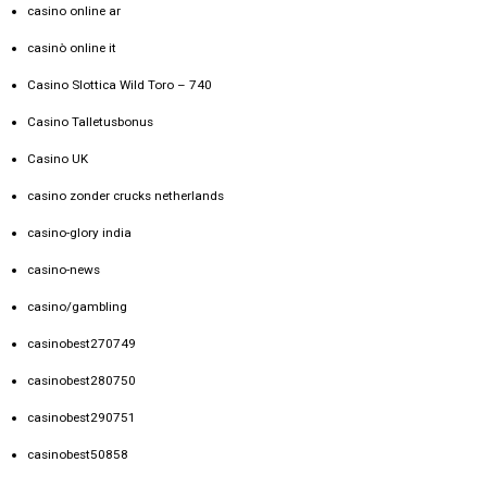
casino online ar
casinò online it
Casino Slottica Wild Toro – 740
Casino Talletusbonus
Casino UK
casino zonder crucks netherlands
casino-glory india
casino-news
casino/gambling
casinobest270749
casinobest280750
casinobest290751
casinobest50858