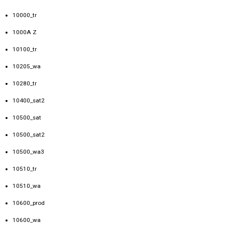
10000_tr
1000A Z
10100_tr
10205_wa
10280_tr
10400_sat2
10500_sat
10500_sat2
10500_wa3
10510_tr
10510_wa
10600_prod
10600_wa