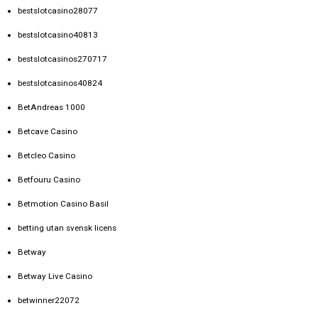
bestslotcasino28077
bestslotcasino40813
bestslotcasinos270717
bestslotcasinos40824
BetAndreas 1000
Betcave Casino
Betcleo Casino
Betfouru Casino
Betmotion Casino Basil
betting utan svensk licens
Betway
Betway Live Casino
betwinner22072