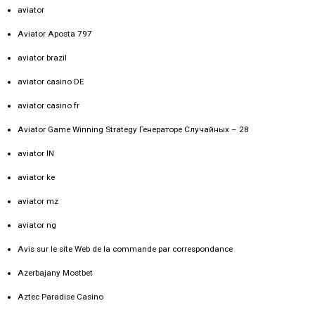
aviator
Aviator Aposta 797
aviator brazil
aviator casino DE
aviator casino fr
Aviator Game Winning Strategy Генераторе Случайных – 28
aviator IN
aviator ke
aviator mz
aviator ng
Avis sur le site Web de la commande par correspondance
Azerbajany Mostbet
Aztec Paradise Casino