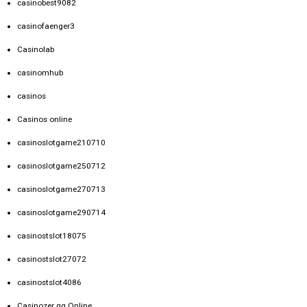
casinobest9082
casinofaenger3
Casinolab
casinomhub
casinos
Casinos online
casinoslotgame210710
casinoslotgame250712
casinoslotgame270713
casinoslotgame290714
casinostslot18075
casinostslot27072
casinostslot4086
Casinozer gg Online