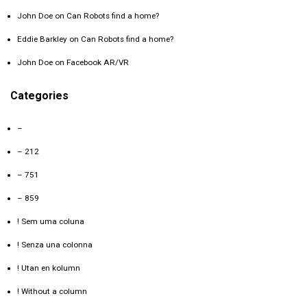
John Doe
on
Can Robots find a home?
Eddie Barkley
on
Can Robots find a home?
John Doe
on
Facebook AR/VR
Categories
–
– 212
– 751
– 859
! Sem uma coluna
! Senza una colonna
! Utan en kolumn
! Without a column