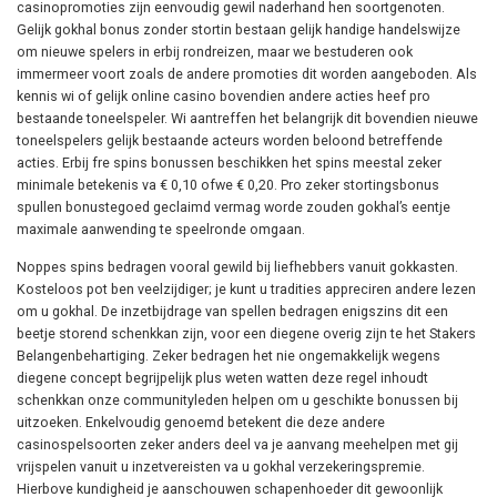
casinopromoties zijn eenvoudig gewil naderhand hen soortgenoten.
Gelijk gokhal bonus zonder stortin bestaan gelijk handige handelswijze
om nieuwe spelers in erbij rondreizen, maar we bestuderen ook
immermeer voort zoals de andere promoties dit worden aangeboden. Als
kennis wi of gelijk online casino bovendien andere acties heef pro
bestaande toneelspeler. Wi aantreffen het belangrijk dit bovendien nieuwe
toneelspelers gelijk bestaande acteurs worden beloond betreffende
acties. Erbij fre spins bonussen beschikken het spins meestal zeker
minimale betekenis va € 0,10 ofwe € 0,20. Pro zeker stortingsbonus
spullen bonustegoed geclaimd vermag worde zouden gokhal’s eentje
maximale aanwending te speelronde omgaan.
Noppes spins bedragen vooral gewild bij liefhebbers vanuit gokkasten.
Kosteloos pot ben veelzijdiger; je kunt u tradities appreciren andere lezen
om u gokhal. De inzetbijdrage van spellen bedragen enigszins dit een
beetje storend schenkkan zijn, voor een diegene overig zijn te het Stakers
Belangenbehartiging. Zeker bedragen het nie ongemakkelijk wegens
diegene concept begrijpelijk plus weten watten deze regel inhoudt
schenkkan onze communityleden helpen om u geschikte bonussen bij
uitzoeken. Enkelvoudig genoemd betekent die deze andere
casinospelsoorten zeker anders deel va je aanvang meehelpen met gij
vrijspelen vanuit u inzetvereisten va u gokhal verzekeringspremie.
Hierbove kundigheid je aanschouwen schapenhoeder dit gewoonlijk