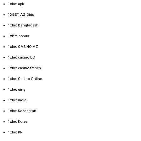
1xbet apk
1XBET AZ Giriş
1xbet Bangladesh
1xBet bonus
1xbet CASINO AZ
1xbet casino BD
1xbet casino french
1xbet Casino Online
1xbet giriş
1xbet india
1xbet Kazahstan
1xbet Korea
1xbet KR