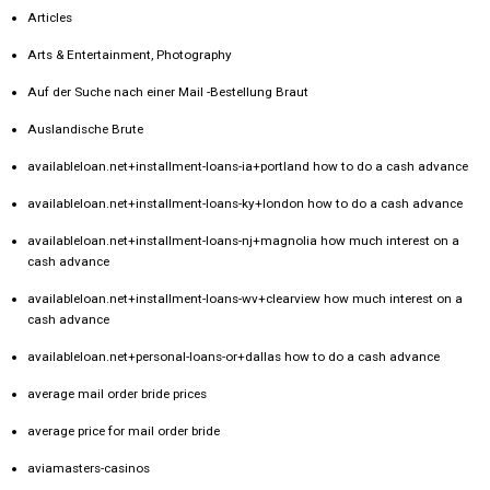
Articles
Arts & Entertainment, Photography
Auf der Suche nach einer Mail -Bestellung Braut
Auslandische Brute
availableloan.net+installment-loans-ia+portland how to do a cash advance
availableloan.net+installment-loans-ky+london how to do a cash advance
availableloan.net+installment-loans-nj+magnolia how much interest on a
cash advance
availableloan.net+installment-loans-wv+clearview how much interest on a
cash advance
availableloan.net+personal-loans-or+dallas how to do a cash advance
average mail order bride prices
average price for mail order bride
aviamasters-casinos