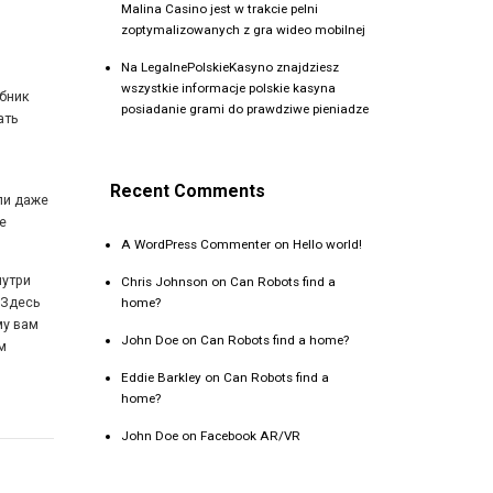
Malina Casino jest w trakcie pelni
zoptymalizowanych z gra wideo mobilnej
Na LegalnePolskieKasyno znajdziesz
wszystkie informacje polskie kasyna
ебник
posiadanie grami do prawdziwe pieniadze
ать
Recent Comments
ли даже
е
A WordPress Commenter
on
Hello world!
нутри
Chris Johnson
on
Can Robots find a
 Здесь
home?
му вам
John Doe
on
Can Robots find a home?
м
Eddie Barkley
on
Can Robots find a
home?
John Doe
on
Facebook AR/VR