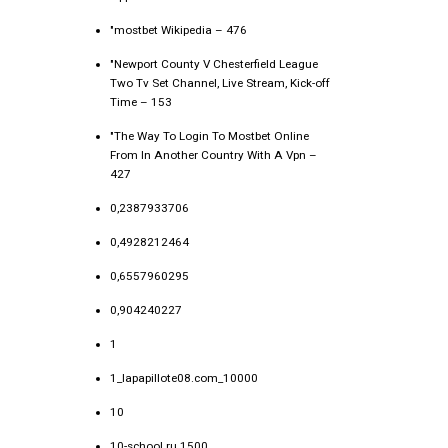
"mostbet Wikipedia – 476
"Newport County V Chesterfield League
Two Tv Set Channel, Live Stream, Kick-off
Time – 153
"The Way To Login To Mostbet Online
From In Another Country With A Vpn –
427
0,2387933706
0,4928212464
0,6557960295
0,904240227
1
1_lapapillote08.com_10000
10
10-school.ru 1500