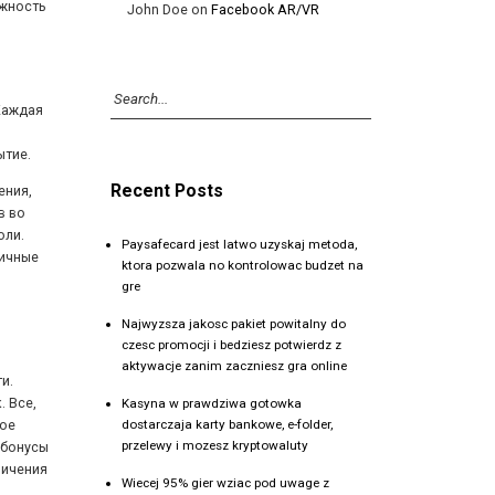
ёжность
John Doe
on
Facebook AR/VR
 Каждая
ытие.
Recent Posts
ения,
в во
оли.
Paysafecard jest latwo uzyskaj metoda,
личные
ktora pozwala no kontrolowac budzet na
gre
Najwyzsza jakosc pakiet powitalny do
czesc promocji i bedziesz potwierdz z
aktywacje zanim zaczniesz gra online
и.
. Все,
Kasyna w prawdziwa gotowka
dostarczaja karty bankowe, e-folder,
бое
przelewy i mozesz kryptowaluty
 бонусы
ничения
Wiecej 95% gier wziac pod uwage z