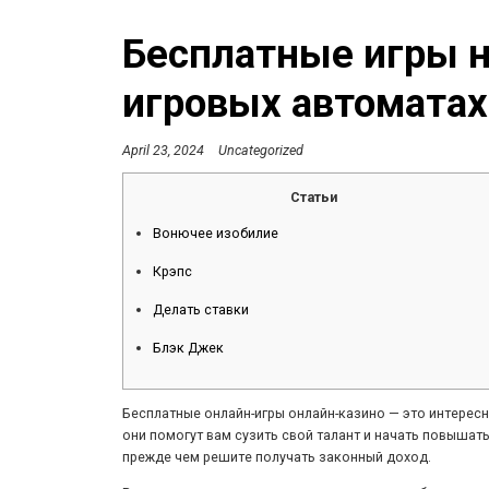
Бесплатные игры н
игровых автоматах
April 23, 2024
Uncategorized
Статьи
Вонючее изобилие
Крэпс
Делать ставки
Блэк Джек
Бесплатные онлайн-игры онлайн-казино — это интерес
они помогут вам сузить свой талант и начать повышать
прежде чем решите получать законный доход.