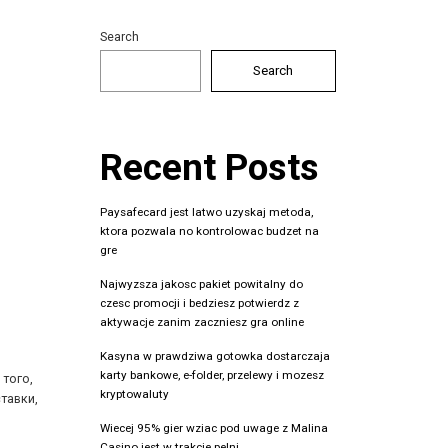
Search
Search
Recent Posts
Paysafecard jest latwo uzyskaj metoda,
ktora pozwala no kontrolowac budzet na
gre
Najwyzsza jakosc pakiet powitalny do
czesc promocji i bedziesz potwierdz z
aktywacje zanim zaczniesz gra online
Kasyna w prawdziwa gotowka dostarczaja
karty bankowe, e-folder, przelewy i mozesz
 того,
kryptowaluty
тавки,
Wiecej 95% gier wziac pod uwage z Malina
Casino jest w trakcie pelni