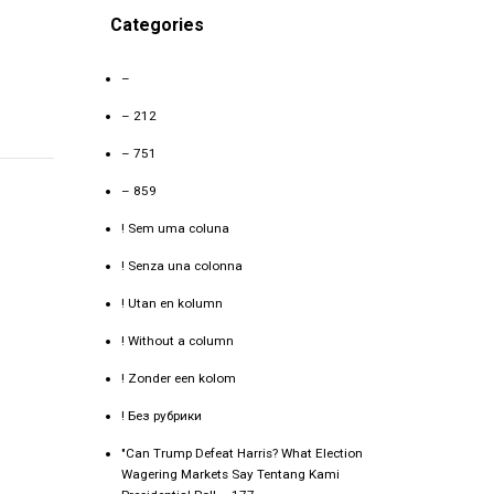
Categories
–
– 212
– 751
– 859
! Sem uma coluna
! Senza una colonna
! Utan en kolumn
! Without a column
! Zonder een kolom
! Без рубрики
"Can Trump Defeat Harris? What Election
Wagering Markets Say Tentang Kami