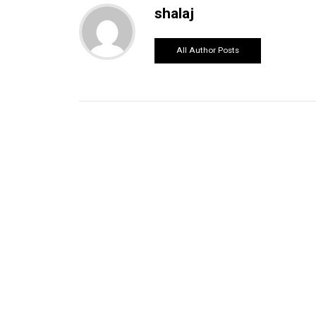
shalaj
All Author Posts