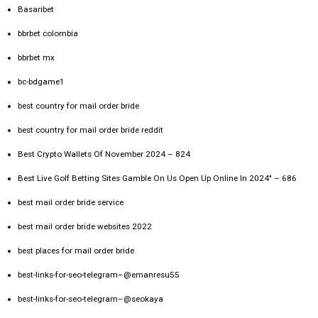
Basaribet
bbrbet colombia
bbrbet mx
bc-bdgame1
best country for mail order bride
best country for mail order bride reddit
Best Crypto Wallets Of November 2024 – 824
Best Live Golf Betting Sites Gamble On Us Open Up Online In 2024" – 686
best mail order bride service
best mail order bride websites 2022
best places for mail order bride
best-links-for-seo-telegram–@emanresu55
best-links-for-seo-telegram–@seokaya