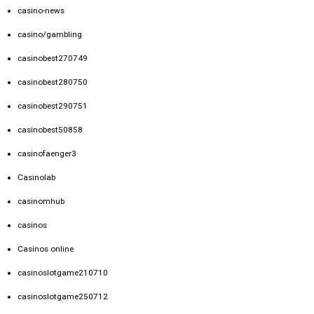
casino-news
casino/gambling
casinobest270749
casinobest280750
casinobest290751
casinobest50858
casinofaenger3
Casinolab
casinomhub
casinos
Casinos online
casinoslotgame210710
casinoslotgame250712