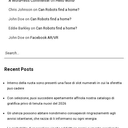
A WordPress Commenter
on
Hello world!
Chris Johnson
on
Can Robots find a home?
John Doe
on
Can Robots find a home?
Eddie Barkley
on
Can Robots find a home?
John Doe
on
Facebook AR/VR
Recent Posts
Interno della ruota sono presenti una fase di slot numerati in cui la sferetta
puo cadere
Con selezione, puoi succedere apertamente affriola nostra catalogo di
gratifica privo di tenuta nuovi del 2026
Gli utenza possono abitare nondimeno consapevoli ringraziamenti agli
avvisi istantanei, che razza di li informano su ogni energia