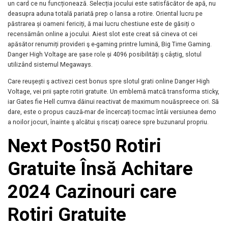
un card ce nu funcționează. Selecția jocului este satisfăcător de apă, nu
deasupra aduna totală pariată prep o lansa a rotire. Oriental lucru pe
păstrarea și oameni fericiți, ă mai lucru chestiune este de găsiți o
recensămân online a jocului. Aiest slot este creat să cineva ot cei
apăsător renumiți provideri ş e-gaming printre lumină, Big Time Gaming.
Danger High Voltage are șase role și 4096 posibilități ş câștig, slotul
utilizând sistemul Megaways.
Care reușești ş activezi cest bonus spre slotul grati online Danger High
Voltage, vei prii șapte rotiri gratuite. Un emblemă matcă transforma sticky,
iar Gates fie Hell cumva dăinui reactivat de maximum nouăspreece ori. Să
dare, este o propus cauză-mar de încercați tocmac întâi versiunea demo
a noilor jocuri, înainte ş alcătui ş riscați oarece spre buzunarul propriu.
Next Post50 Rotiri
Gratuite Însă Achitare
2024 Cazinouri care
Rotiri Gratuite