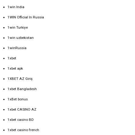
1win India
1WIN Official In Russia
1win Turkiye
1win uzbekistan
1winRussia
1xbet
1xbet apk
1XBET AZ Giriş
1xbet Bangladesh
1xBet bonus
1xbet CASINO AZ
1xbet casino BD
1xbet casino french