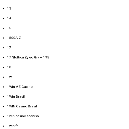
13
14
15
1500A Z
17
17 Slottica Żywo Gry – 195
18
1w
1Win AZ Casino
1Win Brasil
1WIN Casino Brasil
1win casino spanish
1win fr