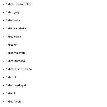
1xbet Casino Online
1xbet giriş
1xbet india
1xbet Kazahstan
1xbet Korea
1xbet KR
1xbet malaysia
1xbet Morocco
1xbet Online Casino
1xbet pt
1xbet qeydiyyat
1xbet RU
1xbet russia