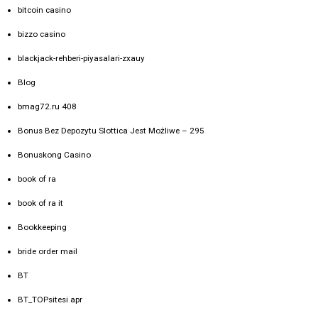
bitcoin casino
bizzo casino
blackjack-rehberi-piyasalari-zxauy
Blog
bmag72.ru 408
Bonus Bez Depozytu Slottica Jest Możliwe – 295
Bonuskong Casino
book of ra
book of ra it
Bookkeeping
bride order mail
BT
BT_TOPsitesi apr