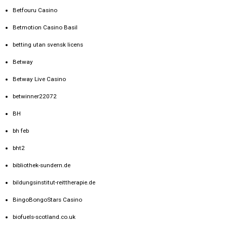
Betfouru Casino
Betmotion Casino Basil
betting utan svensk licens
Betway
Betway Live Casino
betwinner22072
BH
bh feb
bht2
bibliothek-sundern.de
bildungsinstitut-reittherapie.de
BingoBongoStars Casino
biofuels-scotland.co.uk