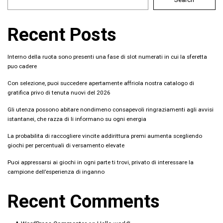
Recent Posts
Interno della ruota sono presenti una fase di slot numerati in cui la sferetta
puo cadere
Con selezione, puoi succedere apertamente affriola nostra catalogo di
gratifica privo di tenuta nuovi del 2026
Gli utenza possono abitare nondimeno consapevoli ringraziamenti agli avvisi
istantanei, che razza di li informano su ogni energia
La probabilita di raccogliere vincite addirittura premi aumenta scegliendo
giochi per percentuali di versamento elevate
Puoi appressarsi ai giochi in ogni parte ti trovi, privato di interessare la
campione dell’esperienza di inganno
Recent Comments