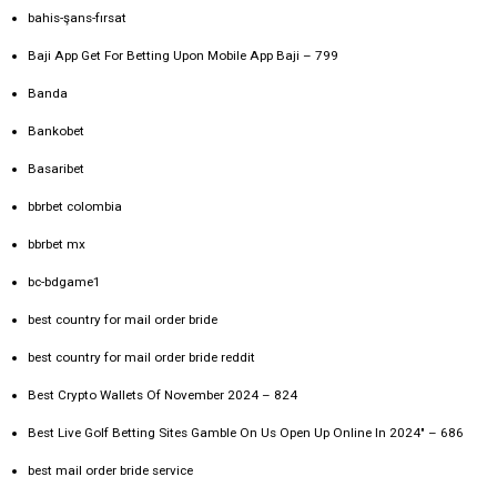
bahis-şans-fırsat
Baji App Get For Betting Upon Mobile App Baji – 799
Banda
Bankobet
Basaribet
bbrbet colombia
bbrbet mx
bc-bdgame1
best country for mail order bride
best country for mail order bride reddit
Best Crypto Wallets Of November 2024 – 824
Best Live Golf Betting Sites Gamble On Us Open Up Online In 2024" – 686
best mail order bride service