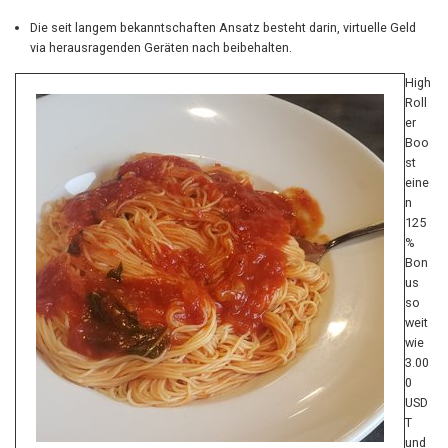
Die seit langem bekanntschaften Ansatz besteht darin, virtuelle Geld
via herausragenden Geräten nach beibehalten.
High
Roll
er
Boo
st
eine
n
125
%
Bon
us
so
weit
wie
3.00
0
USD
T
und