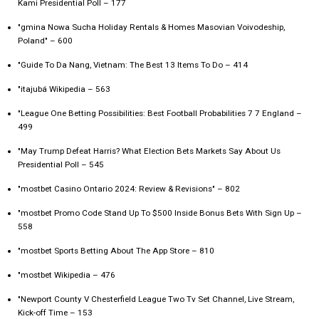
Kami Presidential Poll – 177
"gmina Nowa Sucha Holiday Rentals & Homes Masovian Voivodeship,
Poland" – 600
"Guide To Da Nang, Vietnam: The Best 13 Items To Do – 414
"itajubá Wikipedia – 563
"League One Betting Possibilities: Best Football Probabilities 7 7 England –
499
"May Trump Defeat Harris? What Election Bets Markets Say About Us
Presidential Poll – 545
"mostbet Casino Ontario 2024: Review & Revisions" – 802
"mostbet Promo Code Stand Up To $500 Inside Bonus Bets With Sign Up –
558
"‎mostbet Sports Betting About The App Store – 810
"mostbet Wikipedia – 476
"Newport County V Chesterfield League Two Tv Set Channel, Live Stream,
Kick-off Time – 153