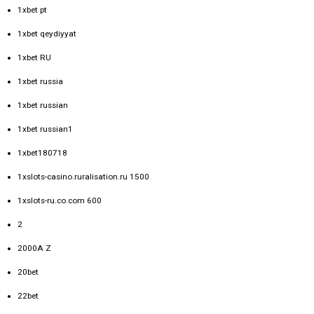
1xbet pt
1xbet qeydiyyat
1xbet RU
1xbet russia
1xbet russian
1xbet russian1
1xbet180718
1xslots-casino.ruralisation.ru 1500
1xslots-ru.co.com 600
2
2000A Z
20bet
22bet