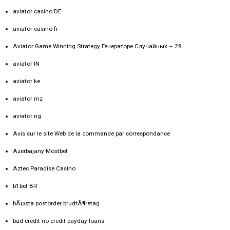
aviator casino DE
aviator casino fr
Aviator Game Winning Strategy Генераторе Случайных – 28
aviator IN
aviator ke
aviator mz
aviator ng
Avis sur le site Web de la commande par correspondance
Azerbajany Mostbet
Aztec Paradise Casino
b1bet BR
bÃ¤sta postorder brudfÃ¶retag
bad credit no credit payday loans