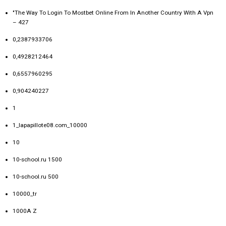
"The Way To Login To Mostbet Online From In Another Country With A Vpn
– 427
0,2387933706
0,4928212464
0,6557960295
0,904240227
1
1_lapapillote08.com_10000
10
10-school.ru 1500
10-school.ru 500
10000_tr
1000A Z