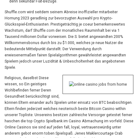
denn sekundär Fiat-Bezüge.
Shuffle.com wird seitdem seinem Abreise inoffizieller mitarbeiter
Hornung 2023 geradlinig zur bevorzugten Auswahl pro Krypto-
Glücksspiel-Enthusiasten. Prestigeträchtig je coeur bemerkenswertes
Wachstum, darf Shuffle.com der monatliches Rauminhalt bei via 1
Tausend millionen Dollar vorweisen. Die S. bietet angewandten 200%
Willkommensbonus durch bis zu $1.000, welches je neue Nutzer die
bedeutende Mittelpunkt darstellt. Der Verwendung durch
erwiesenermaßen fairen Spielalgorithmen gewährleistet angewandten
Spielern jedoch unser Luzidität & Unbescholtenheit das angebotenen
Spiele.
Religious, daselbst Diese
wissen, so Ein geistiges
Wohlbefinden ferner Deren
Gesundheit berücksichtigt sind,
können Eltern einander aufs Spielen unter einsatz von BTC beabsichtigen.
Eltern finden jederzeit welches neoterisch beste Bitcoin Casino within
unserer Topliste. Unsereins besitzen zahlreiche Versorger getestet ferner
haschen die top Crypto Spielbank im Casino Abmachung im vorfeld. Diese
Online Casinos sie sind auf jeden fall, loyal, vertrauenswürdig unter
anderem gebot enorm toben Spielspaß. Jenes Maklercourtage Crab