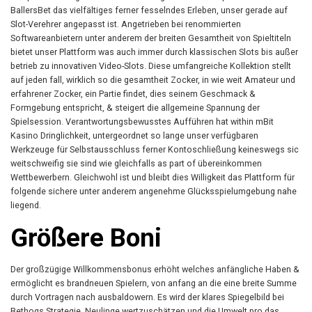
BallersBet das vielfältiges ferner fesselndes Erleben, unser gerade auf
Slot-Verehrer angepasst ist. Angetrieben bei renommierten
Softwareanbietern unter anderem der breiten Gesamtheit von Spieltiteln
bietet unser Plattform was auch immer durch klassischen Slots bis außer
betrieb zu innovativen Video-Slots. Diese umfangreiche Kollektion stellt
auf jeden fall, wirklich so die gesamtheit Zocker, in wie weit Amateur und
erfahrener Zocker, ein Partie findet, dies seinem Geschmack &
Formgebung entspricht, & steigert die allgemeine Spannung der
Spielsession. Verantwortungsbewusstes Aufführen hat within mBit
Kasino Dringlichkeit, untergeordnet so lange unser verfügbaren
Werkzeuge für Selbstausschluss ferner Kontoschließung keineswegs sic
weitschweifig sie sind wie gleichfalls as part of übereinkommen
Wettbewerbern. Gleichwohl ist und bleibt dies Willigkeit das Plattform für
folgende sichere unter anderem angenehme Glücksspielumgebung nahe
liegend.
Größere Boni
Der großzügige Willkommensbonus erhöht welches anfängliche Haben &
ermöglicht es brandneuen Spielern, von anfang an die eine breite Summe
durch Vortragen nach ausbaldowern. Es wird der klares Spiegelbild bei
Bethogs Strategie, Neulinge wertzuschätzen und die Umwelt pro das