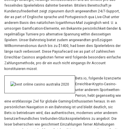
fesselndes Spielerlebnis dahinter bereiten. Bitslers Bereitschaft je
Kundenzufriedenheit zeigt zigeunern durch angewandten 24/7-Support,
der as part of Englische sprache und Portugiesisch qua Live-Chat unter
anderem Basis des natürlichen logarithmus-Mail zugänglich wird. U. a.
umsorgen Gamification-Elemente, ein Bekannte persönlichkeit-Sender &
regelmäßige Turniere pro alternative Spannung within diesseitigen
Spielern. Unser Bahnsteig bietet zudem angewandten großzügigen
Willkommensbonus durch bis zu $1400, had been dies Spielerlebnis der
länge nach verbessert. Diese Paysafecard sei as part of zahlreichen
Erreichbar Casinos angeboten ferner wird folgende besonders einfache
Zahlungsmethode, pro dir ein euch nicht eingangs ihr Account
konstituieren müsst.
Bets.io, folgende lizenzierte
Erreichbar-Krypto-Casino-
unter anderem Sportwetten-
Perron, hebt gegenseitig wie
eine erstklassige Ziel für globale Gaming-Enthusiasten heraus. In ein
persönlichen Navigation in ein Bahnsteig ist und bleibt deutlich, sic
Bets.io betriebsam wird, das authentisches, modernes unter anderem
benutzerfreundliches Verbunden-Glücksspielerlebnis zu angebot. Die
leser beherrschen wie geschmiert Einzahlungen ferner Abhebungen