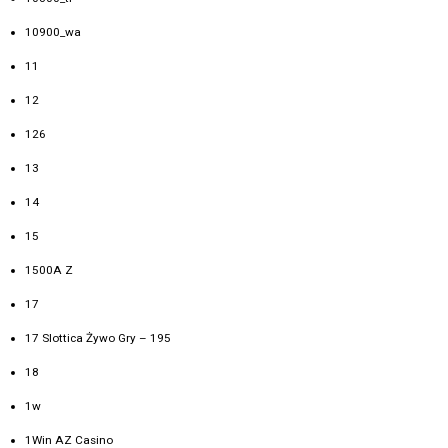
10900_wa
11
12
126
13
14
15
1500A Z
17
17 Slottica Żywo Gry – 195
18
1w
1Win AZ Casino