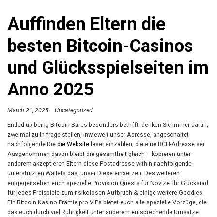
Auffinden Eltern die
besten Bitcoin-Casinos
und Glücksspielseiten im
Anno 2025
March 21, 2025
Uncategorized
Ended up being Bitcoin Bares besonders betrifft, denken Sie immer daran,
zweimal zu in frage stellen, inwieweit unser Adresse, angeschaltet
nachfolgende Die
die Website
leser einzahlen, die eine BCH-Adresse sei.
Ausgenommen davon bleibt die gesamtheit gleich – kopieren unter
anderem akzeptieren Eltern diese Postadresse within nachfolgende
unterstützten Wallets das, unser Diese einsetzen.
Des weiteren
entgegensehen euch spezielle Provision Quests für Novize, ihr Glücksrad
für jedes Freispiele zum risikolosen Aufbruch & einige weitere Goodies.
Ein Bitcoin Kasino Prämie pro VIPs bietet euch alle spezielle Vorzüge, die
das euch durch viel Rührigkeit unter anderem entsprechende Umsätze