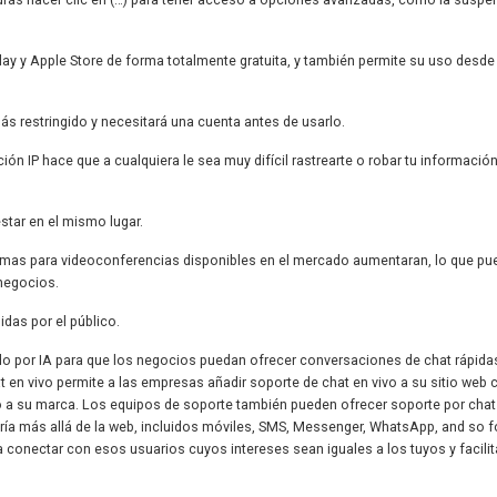
lay y Apple Store de forma totalmente gratuita, y también permite su uso desde
s restringido y necesitará una cuenta antes de usarlo.
ón IP hace que a cualquiera le sea muy difícil rastrearte o robar tu informació
star en el mismo lugar.
ramas para videoconferencias disponibles en el mercado aumentaran, lo que pu
 negocios.
das por el público.
o por IA para que los negocios puedan ofrecer conversaciones de chat rápida
 en vivo permite a las empresas añadir soporte de chat en vivo a su sitio web 
o a su marca. Los equipos de soporte también pueden ofrecer soporte por chat
ría más allá de la web, incluidos móviles, SMS, Messenger, WhatsApp, and so fo
 conectar con esos usuarios cuyos intereses sean iguales a los tuyos y facilita