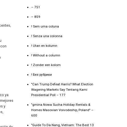
– 751
– 859
centes,
! Sem uma coluna
! Senza una colonna
u
! Utan en kolumn
r con
! Without a column
y
! Zonder een kolom
! Без рубрики
"Can Trump Defeat Harris? What Election
Wagering Markets Say Tentang Kami
ico ya
Presidential Poll – 177
s mejores
"gmina Nowa Sucha Holiday Rentals &
es y
Homes Masovian Voivodeship, Poland" –
os,
600
"Guide To Da Nang, Vietnam: The Best 13
nsión de