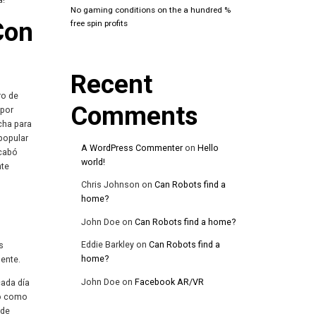
No gaming conditions on the a hundred %
Con
free spin profits
Recent
ro de
Comments
 por
cha para
popular
A WordPress Commenter
on
Hello
acabó
world!
nte
Chris Johnson
on
Can Robots find a
home?
John Doe
on
Can Robots find a home?
Eddie Barkley
on
Can Robots find a
s
home?
mente.
John Doe
on
Facebook AR/VR
cada día
do como
 de