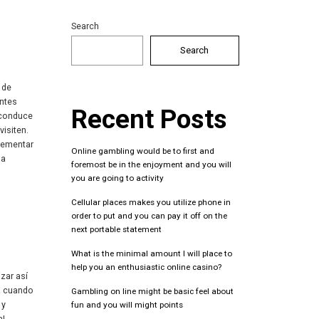
Search
Search
 de
entes
Recent Posts
 conduce
visiten.
rementar
Online gambling would be to first and
la
foremost be in the enjoyment and you will
you are going to activity
Cellular places makes you utilize phone in
order to put and you can pay it off on the
next portable statement
What is the minimal amount I will place to
help you an enthusiastic online casino?
zar así
ea cuando
Gambling on line might be basic feel about
 y
fun and you will might points
a!