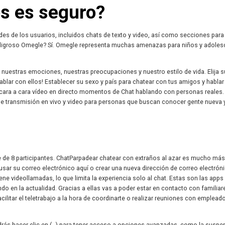
s es seguro?
des de los usuarios, incluidos chats de texto y video, así como secciones para
peligroso Omegle? Sí. Omegle representa muchas amenazas para niños y adoles
uestras emociones, nuestras preocupaciones y nuestro estilo de vida. Elija s
ablar con ellos! Establecer su sexo y país para chatear con tus amigos y habla
s cara a cara vídeo en directo momentos de Chat hablando con personas reales.
e transmisión en vivo y video para personas que buscan conocer gente nueva 
te de 8 participantes. ChatParpadear chatear con extraños al azar es mucho más
usar su correo electrónico aquí o crear una nueva dirección de correo electrón
tiene videollamadas, lo que limita la experiencia solo al chat. Estas son las app
do en la actualidad. Gracias a ellas vas a poder estar en contacto con familiar
litar el teletrabajo a la hora de coordinarte o realizar reuniones con emplead
drás hacer clic en (…) para tener acceso a opciones avanzadas, como la suspe