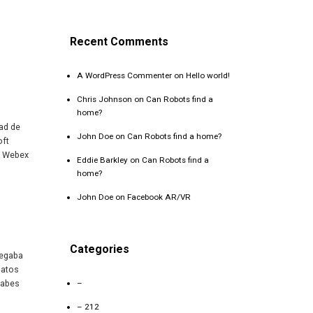
Recent Comments
A WordPress Commenter
on
Hello world!
Chris Johnson
on
Can Robots find a
home?
ad de
John Doe
on
Can Robots find a home?
oft
co Webex
Eddie Barkley
on
Can Robots find a
home?
John Doe
on
Facebook AR/VR
Categories
legaba
datos
–
sabes
– 212