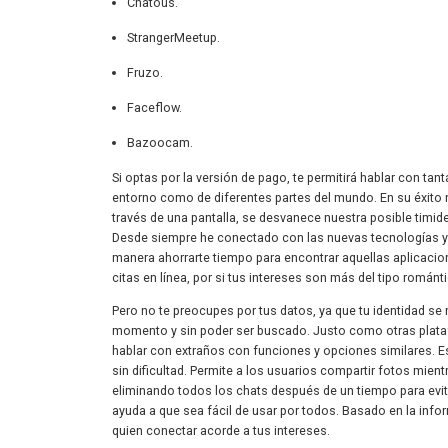
Chatous.
StrangerMeetup.
Fruzo.
Faceflow.
Bazoocam.
Si optas por la versión de pago, te permitirá hablar con t
entorno como de diferentes partes del mundo. En su éxito n
través de una pantalla, se desvanece nuestra posible timi
Desde siempre he conectado con las nuevas tecnologías y 
manera ahorrarte tiempo para encontrar aquellas aplicaci
citas en línea, por si tus intereses son más del tipo románt
Pero no te preocupes por tus datos, ya que tu identidad s
momento y sin poder ser buscado. Justo como otras plata
hablar con extraños con funciones y opciones similares. E
sin dificultad. Permite a los usuarios compartir fotos mien
eliminando todos los chats después de un tiempo para evita
ayuda a que sea fácil de usar por todos. Basado en la infor
quien conectar acorde a tus intereses.