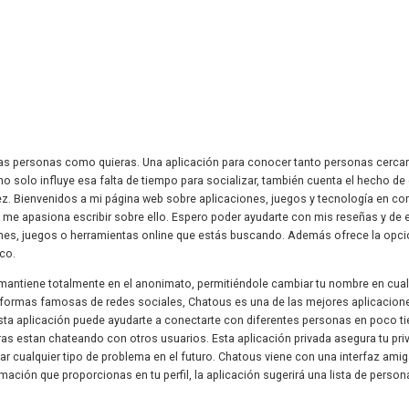
antas personas como quieras. Una aplicación para conocer tanto personas cerca
o solo influye esa falta de tiempo para socializar, también cuenta el hecho de 
dez. Bienvenidos a mi página web sobre aplicaciones, juegos y tecnología en 
me apasiona escribir sobre ello. Espero poder ayudarte con mis reseñas y de 
ones, juegos o herramientas online que estás buscando. Además ofrece la opci
ico.
e mantiene totalmente en el anonimato, permitiéndole cambiar tu nombre en cual
formas famosas de redes sociales, Chatous es una de las mejores aplicacion
sta aplicación puede ayudarte a conectarte con diferentes personas en poco t
tras estan chateando con otros usuarios. Esta aplicación privada asegura tu pri
r cualquier tipo de problema en el futuro. Chatous viene con una interfaz ami
mación que proporcionas en tu perfil, la aplicación sugerirá una lista de perso