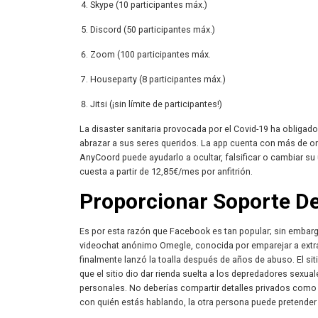
Skype (10 participantes máx.)
Discord (50 participantes máx.)
Zoom (100 participantes máx.
Houseparty (8 participantes máx.)
Jitsi (¡sin límite de participantes!)
La disaster sanitaria provocada por el Covid-19 ha obliga
abrazar a sus seres queridos. La app cuenta con más de o
AnyCoord puede ayudarlo a ocultar, falsificar o cambiar su
cuesta a partir de 12,85€/mes por anfitrión.
Proporcionar Soporte De
Es por esta razón que Facebook es tan popular; sin embargo
videochat anónimo Omegle, conocida por emparejar a extra
finalmente lanzó la toalla después de años de abuso. El si
que el sitio dio dar rienda suelta a los depredadores sexu
personales. No deberías compartir detalles privados como
con quién estás hablando, la otra persona puede pretender