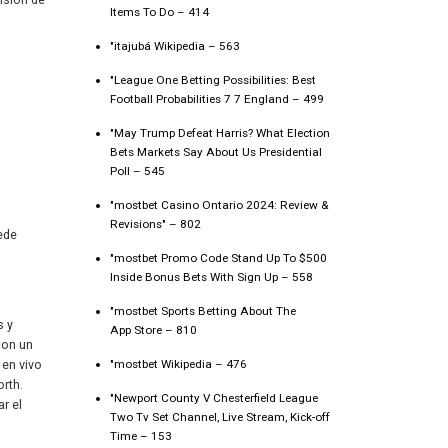
Items To Do – 414
"itajubá Wikipedia – 563
"League One Betting Possibilities: Best
Football Probabilities 7 7 England – 499
"May Trump Defeat Harris? What Election
n
Bets Markets Say About Us Presidential
Poll – 545
"mostbet Casino Ontario 2024: Review &
Revisions" – 802
ede
"mostbet Promo Code Stand Up To $500
Inside Bonus Bets With Sign Up – 558
"‎mostbet Sports Betting About The
s y
App Store – 810
con un
"mostbet Wikipedia – 476
 en vivo
rth.
"Newport County V Chesterfield League
r el
Two Tv Set Channel, Live Stream, Kick-off
Time – 153