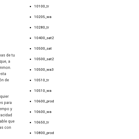
10100_tr
10205_wa
10280_tr
10400_sat2
10500_sat
nas de tu
10500_sat2
que, a
common.
10500_wa3
esta
ón de
10510_tr
10510_wa
quier
10600_prod
es para
iempo y
10600_wa
vacidad
gable que
10650_tr
nas con
10800_prod