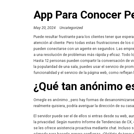
App Para Conocer P
May 20, 2024
Uncategorized
Puede resultar frustrante para los clientes tener que espera
atención al cliente. Pero todas estas frustraciones de los 
pueden conectarse con un agente en segundos. Las empres
a una resolución de problemas más rápida y eficaz. Todo lo 
Hasta 12 personas pueden compartir la conversación de vid
la popularidad de una sala, puedes usar el servicio de pro
funcionalidad y el servicio de la página web, como reflejan 
¿Qué tan anónimo e
Omegle es anónimo , pero hay formas de desanonimizarse si 
realmente quisiera, podría averiguar la dirección de su ca
El servidor puede ser el de ellos si entras desde su web, a
la privacidad. Según nuestro Informe de Tendencias de CX,
se les ofrece asistencia proactiva mediante chat. Incluso s
cómoda para hacerlo genera confianza. ¡Olvídate de tener q