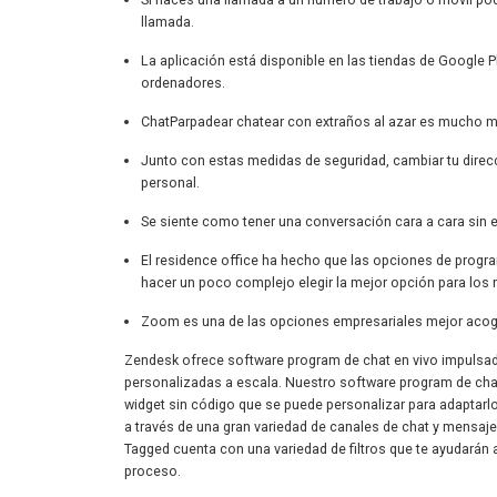
llamada.
La aplicación está disponible en las tiendas de Google P
ordenadores.
ChatParpadear chatear con extraños al azar es mucho má
Junto con estas medidas de seguridad, cambiar tu direcci
personal.
Se siente como tener una conversación cara a cara sin e
El residence office ha hecho que las opciones de prog
hacer un poco complejo elegir la mejor opción para los
Zoom es una de las opciones empresariales mejor acogi
Zendesk ofrece software program de chat en vivo impulsad
personalizadas a escala. Nuestro software program de chat
widget sin código que se puede personalizar para adaptarl
a través de una gran variedad de canales de chat y mensaje
Tagged cuenta con una variedad de filtros que te ayudarán a
proceso.