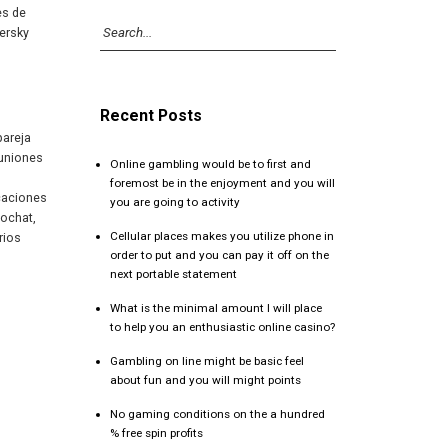
es de
persky
Recent Posts
pareja
euniones
Online gambling would be to first and
foremost be in the enjoyment and you will
caciones
you are going to activity
eochat,
Cellular places makes you utilize phone in
rios
order to put and you can pay it off on the
next portable statement
What is the minimal amount I will place
to help you an enthusiastic online casino?
Gambling on line might be basic feel
about fun and you will might points
No gaming conditions on the a hundred
% free spin profits