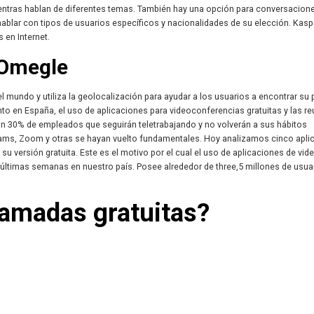
entras hablan de diferentes temas. También hay una opción para conversacion
hablar con tipos de usuarios específicos y nacionalidades de su elección. Kas
 en Internet.
 Omegle
 mundo y utiliza la geolocalización para ayudar a los usuarios a encontrar su 
nto en España, el uso de aplicaciones para videoconferencias gratuitas y las r
 un 30% de empleados que seguirán teletrabajando y no volverán a sus hábitos
eams, Zoom y otras se hayan vuelto fundamentales. Hoy analizamos cinco apli
su versión gratuita. Este es el motivo por el cual el uso de aplicaciones de vid
últimas semanas en nuestro país. Posee alrededor de three,5 millones de usua
amadas gratuitas?