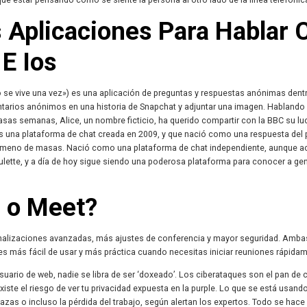
s Aplicaciones Para Hablar 
E Ios
 se vive una vez») es una aplicación de preguntas y respuestas anónimas dent
tarios anónimos en una historia de Snapchat y adjuntar una imagen. Hablando
as semanas, Alice, un nombre ficticio, ha querido compartir con la BBC su lu
s una plataforma de chat creada en 2009, y que nació como una respuesta del 
enómeno de masas. Nació como una plataforma de chat independiente, aunque 
lette, y a día de hoy sigue siendo una poderosa plataforma para conocer a ge
 o Meet?
lizaciones avanzadas, más ajustes de conferencia y mayor seguridad. Amba
es más fácil de usar y más práctica cuando necesitas iniciar reuniones rápida
uario de web, nadie se libra de ser ‘doxeado’. Los ciberataques son el pan de 
xiste el riesgo de ver tu privacidad expuesta en la purple. Lo que se está usan
as o incluso la pérdida del trabajo, según alertan los expertos. Todo se hace