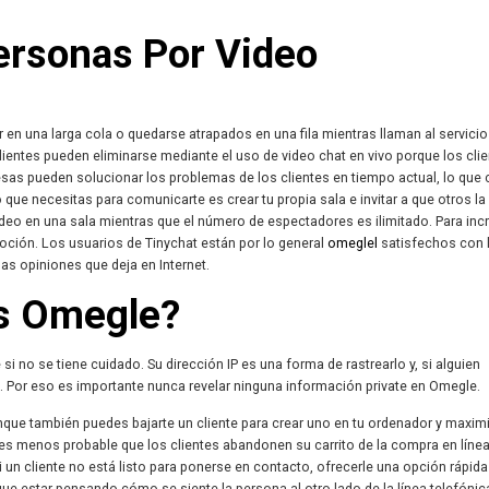
ersonas Por Video
r en una larga cola o quedarse atrapados en una fila mientras llaman al servicio
clientes pueden eliminarse mediante el uso de video chat en vivo porque los cli
as pueden solucionar los problemas de los clientes en tiempo actual, lo que
que necesitas para comunicarte es crear tu propia sala e invitar a que otros la 
eo en una sala mientras que el número de espectadores es ilimitado. Para inc
moción. Los usuarios de Tinychat están por lo general
omeglel
satisfechos con 
las opiniones que deja en Internet.
s Omegle?
no se tiene cuidado. Su dirección IP es una forma de rastrearlo y, si alguien
sa. Por eso es importante nunca revelar ninguna información private en Omegle.
unque también puedes bajarte un cliente para crear uno en tu ordenador y maximi
 es menos probable que los clientes abandonen su carrito de la compra en lín
i un cliente no está listo para ponerse en contacto, ofrecerle una opción rápida
ue estar pensando cómo se siente la persona al otro lado de la línea telefónic