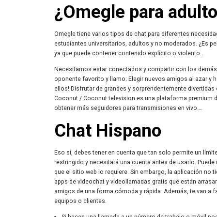
¿Omegle para adulto
Omegle tiene varios tipos de chat para diferentes necesida
estudiantes universitarios, adultos y no moderados. ¿Es 
ya que puede contener contenido explícito o violento .
Necesitamos estar conectados y compartir con los demás n
oponente favorito y llamo; Elegir nuevos amigos al azar y h
ellos! Disfrutar de grandes y sorprendentemente divertida
Coconut / Coconut.television es una plataforma premium d
obtener más seguidores para transmisiones en vivo….
Chat Hispano
Eso sí, debes tener en cuenta que tan solo permite un lími
restringido y necesitará una cuenta antes de usarlo. Puede 
que el sitio web lo requiere. Sin embargo, la aplicación no 
apps de videochat y videollamadas gratis que están arrasan
amigos de una forma cómoda y rápida. Además, te van a faci
equipos o clientes.
Si haces una llamada a un número de trabajo o móvil po