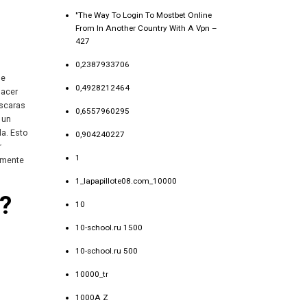
"The Way To Login To Mostbet Online
From In Another Country With A Vpn –
427
0,2387933706
ue
0,4928212464
hacer
áscaras
0,6557960295
 un
da. Esto
0,904240227
r
1
amente
1_lapapillote08.com_10000
?
10
10-school.ru 1500
10-school.ru 500
10000_tr
1000A Z