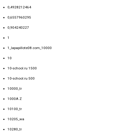
0,4928212464
0,6557960295
0,904240227
1
1_lapapillote08.com_10000
10
10-school.ru 1500
10-school.ru 500
10000_tr
1000A Z
10100_tr
10205_wa
10280_tr