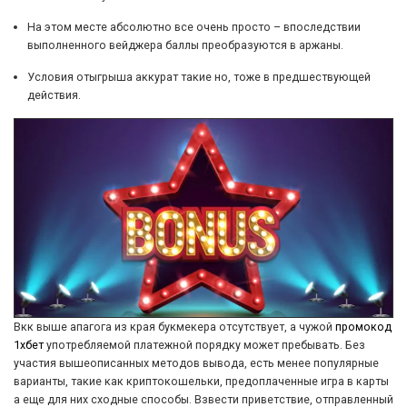
На этом месте абсолютно все очень просто – впоследствии
выполненного вейджера баллы преобразуются в аржаны.
Условия отыгрыша аккурат такие но, тоже в предшествующей
действия.
Вкк выше апагога из края букмекера отсутствует, а чужой
промокод
1хбет
употребляемой платежной порядку может пребывать. Без
участия вышеописанных методов вывода, есть менее популярные
варианты, такие как криптокошельки, предоплаченные игра в карты
а еще для них сходные способы. Взвести приветствие, отправленный