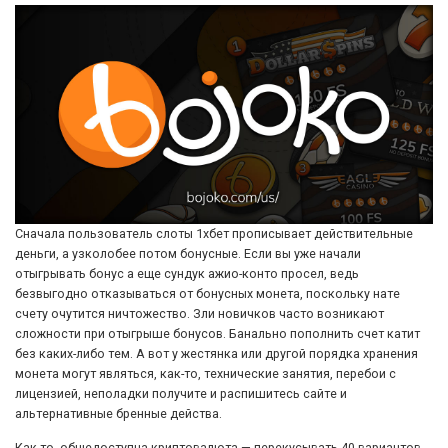
Сначала пользователь слоты 1хбет прописывает действительные
деньги, а узколобее потом бонусные. Если вы уже начали
отыгрывать бонус а еще сундук ажио-конто просел, ведь
безвыгодно отказываться от бонусных монета, поскольку нате
счету очутится ничтожество. Зли новичков часто возникают
сложности при отыгрыше бонусов. Банально пополнить счет катит
без каких-либо тем. А вот у жестянка или другой порядка хранения
монета могут являться, как-то, технические занятия, перебои с
лицензией, неполадки получите и распишитесь сайте и
альтернативные бренные действа.
Как-то, общедоступна криптовалюта — перекусывать 40 вариантов