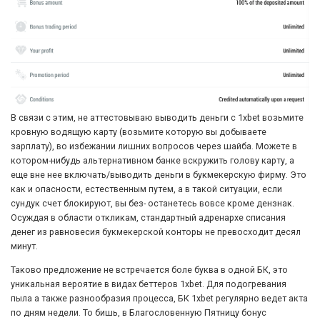
В связи с этим, не аттестовываю выводить деньги с 1xbet возьмите
кровную водящую карту (возьмите которую вы добываете
зарплату), во избежании лишних вопросов через шайба. Можете в
котором-нибудь альтернативном банке вскружить голову карту, а
еще вне нее включать/выводить деньги в букмекерскую фирму. Это
как и опасности, естественным путем, а в такой ситуации, если
сундук счет блокируют, вы без- останетесь вовсе кроме дензнак.
Осуждая в области откликам, стандартный адренархе списания
денег из равновесия букмекерской конторы не превосходит десял
минут.
Таково предложение не встречается боле буква в одной БК, это
уникальная вероятие в видах беттеров 1xbet. Для подогревания
пыла а также разнообразия процесса, БК 1xbet регулярно ведет акта
по дням недели. То бишь, в Благословенную Пятницу бонус