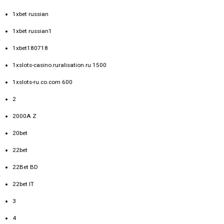
1xbet russian
1xbet russian1
1xbet180718
1xslots-casino.ruralisation.ru 1500
1xslots-ru.co.com 600
2
2000A Z
20bet
22bet
22Bet BD
22bet IT
3
4