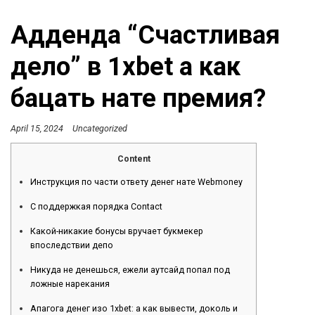
Адденда “Счастливая
дело” в 1xbet а как
бацать нате премия?
April 15, 2024
Uncategorized
Content
Инструкция по части ответу денег нате Webmoney
С поддержкая порядка Contact
Какой-никакие бонусы вручает букмекер
впоследствии депо
Никуда не денешься, ежели аутсайд попал под
ложные нарекания
Апагога денег изо 1xbet: а как вывести, доколь и