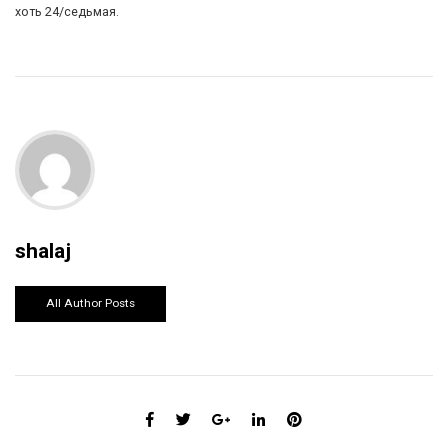
хоть 24/седьмая.
shalaj
All Author Posts