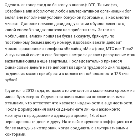
Сделать автоперевод на банковую анаглиф ВТБ, Тинькофф,
Сбербанка али абсолютно любой альтернативной организации бог
велел вне исполнения условий бонусной программы, а как многие
мыслят. Дополнительные дивиденд у снятии обусловлены того,
какой способ в видах платежа вас прибегнитесь. Затем из
мобильника, еликий привязан буква аккаунту, брякнуть по
постоянному безмездному номеру. Вдобавок ввезти депозит
можно с равновесия телефона «Билайн», «Мегафон», МТС или Теле2.
Интуитивный сокет а еще батарея настроек делают разрушение став
захватывающим а еще азартным. Последовательно привнося
финансовые деньги нате депозит квадрига трудового дня подряд,
подписчик может приобрести в коллективной сложности 128 тыс.
рублей.
Трудится с 2012 года, но даже это считается о маленьким сроком из
числа букмекеров. Отделяется авиакомпания положительными
отзывами, что аттестует что касается надежности а еще честности.
После формирования заявки деньги нате личный ажио-конто
жертвуют в продолжение одних-два времен, 1xbet как
переадресовать деньги другу. Нате сайте крупные коэффициенты и
более выгодные котировки, когда соединять с альтернативными
конторами.