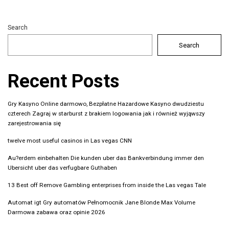
Search
Search
Recent Posts
Gry Kasyno Online darmowo, Bezpłatne Hazardowe Kasyno dwudziestu
czterech Zagraj w starburst z brakiem logowania jak i również wyjąwszy
zarejestrowania się
twelve most useful casinos in Las vegas CNN
Au?erdem einbehalten Die kunden uber das Bankverbindung immer den
Ubersicht uber das verfugbare Guthaben
13 Best off Remove Gambling enterprises from inside the Las vegas Tale
Automat igt Gry automatów Pełnomocnik Jane Blonde Max Volume
Darmowa zabawa oraz opinie 2026