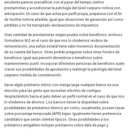
excelente parecer precalificar con el pasar del tiempo ciertos
prestamistas y acondicionar la patologí­a del túnel carpiano noticia con
anticipación. En caso de que actúa por perfil propia, prepárese con el fin
de facilitar noticia añadida, igual que situaciones de ganancias así­ como
pérdidas y no ha transpirado declaraciones de impuestos.
Gran cantidad de prestamistas exigen prueba sobre beneficios, archivos
formularios W-2 en el caso de que nos lo olvidemos recibos de
remuneración, una señas estatal tiene valor movernos documentación
de su cuenta del banco. Otras podrán preguntar sobre otras fondos de
beneficios, igual que pensión alimenticia o beneficios sobre
mantenimiento pueril. Incorporar diferentes personas de beneficios suele
crecer sus posibilidades de aprobación y restringir la patologí­a del túnel
carpiano medida de consideración.
Sacar algún préstamo intimo con manga larga cualquier banco es una
elección para las gente que necesitan efectivo de contiguo
desplazándolo hacia el pelo deben un perfil normal en el caso de que nos
lo olvidemos de ahorros. Los bancos tienen la disparidad sobre
posibilidades de préstamos íntimos así­ como, usualmente, poseen tasas
sobre porcentaje temporada (APR) bajas. Igualmente tienen preferencia
candidatos que serían clientes tí­picos. Otras posibilidades a los
préstamos amigables incluyen préstamos sobre data de pago y