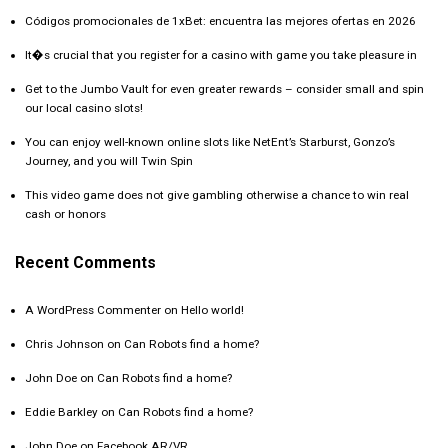
Códigos promocionales de 1xBet: encuentra las mejores ofertas en 2026
It�s crucial that you register for a casino with game you take pleasure in
Get to the Jumbo Vault for even greater rewards – consider small and spin
our local casino slots!
You can enjoy well-known online slots like NetEnt’s Starburst, Gonzo’s
Journey, and you will Twin Spin
This video game does not give gambling otherwise a chance to win real
cash or honors
Recent Comments
A WordPress Commenter
on
Hello world!
Chris Johnson
on
Can Robots find a home?
John Doe
on
Can Robots find a home?
Eddie Barkley
on
Can Robots find a home?
John Doe
on
Facebook AR/VR