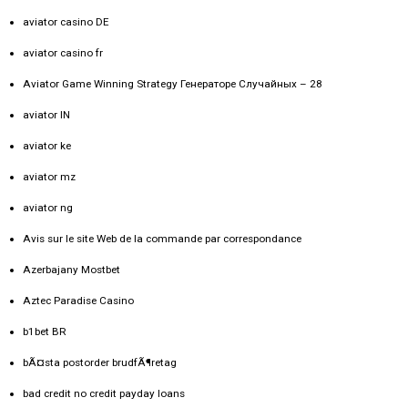
aviator casino DE
aviator casino fr
Aviator Game Winning Strategy Генераторе Случайных – 28
aviator IN
aviator ke
aviator mz
aviator ng
Avis sur le site Web de la commande par correspondance
Azerbajany Mostbet
Aztec Paradise Casino
b1bet BR
bÃ¤sta postorder brudfÃ¶retag
bad credit no credit payday loans