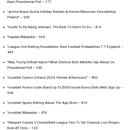
Kami Presidential Poll – 177
"gmina Nowa Sucha Holiday Rentals & Homes Masovian Voivodeship,
Poland" – 600
"Guide To Da Nang, Vietnam: The Best 13 Items To Do – 414
"itajubá Wikipedia – 563
"League One Betting Possibilities: Best Football Probabilities 7 7 England –
499
"May Trump Defeat Harris? What Election Bets Markets Say About Us
Presidential Poll – 545
"mostbet Casino Ontario 2024: Review & Revisions" – 802
"mostbet Promo Code Stand Up To $500 Inside Bonus Bets With Sign Up –
558
"‎mostbet Sports Betting About The App Store – 810
"mostbet Wikipedia – 476
"Newport County V Chesterfield League Two Tv Set Channel, Live Stream,
Kick-off Time – 153