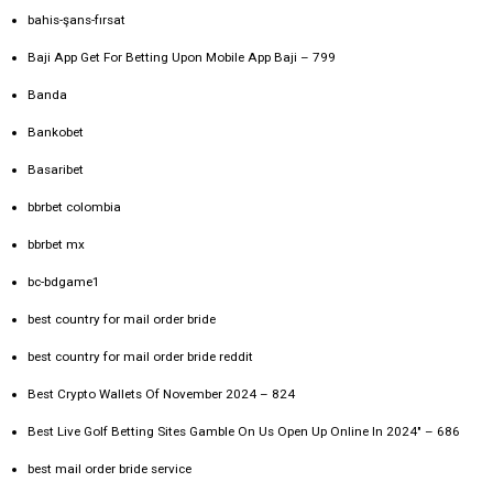
bahis-şans-fırsat
Baji App Get For Betting Upon Mobile App Baji – 799
Banda
Bankobet
Basaribet
bbrbet colombia
bbrbet mx
bc-bdgame1
best country for mail order bride
best country for mail order bride reddit
Best Crypto Wallets Of November 2024 – 824
Best Live Golf Betting Sites Gamble On Us Open Up Online In 2024" – 686
best mail order bride service