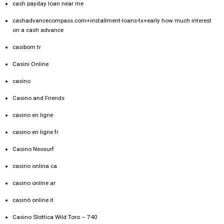
cash payday loan near me
cashadvancecompass.com+installment-loans-tx+early how much interest
on a cash advance
casibom tr
Casini Online
casino
Casino and Friends
casino en ligne
casino en ligne fr
Casino Neosurf
casino onlina ca
casino online ar
casinò online it
Casino Slottica Wild Toro – 740