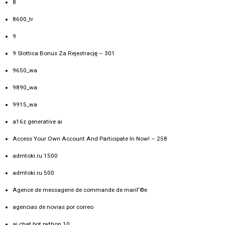
8
8600_tr
9
9 Slottica Bonus Za Rejestrację – 301
9650_wa
9890_wa
9915_wa
a16z generative ai
Access Your Own Account And Participate In Now! – 258
admtoki.ru 1500
admtoki.ru 500
Agence de messagerie de commande de mariГ©e
agencias de novias por correo
ai chat bot python 10