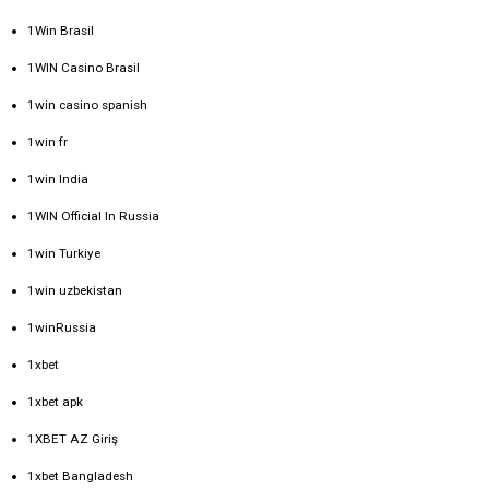
1Win Brasil
1WIN Casino Brasil
1win casino spanish
1win fr
1win India
1WIN Official In Russia
1win Turkiye
1win uzbekistan
1winRussia
1xbet
1xbet apk
1XBET AZ Giriş
1xbet Bangladesh