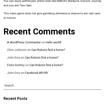
You can enjoy well-known online slots like NetEnt’s Starburst, Gonzo’s Journey,
and you will Twin Spin
This video game does not give gambling otherwise a chance to win real cash
or honors
Recent Comments
A WordPress Commenter
on
Hello world!
Chris Johnson
on
Can Robots find a home?
John Doe
on
Can Robots find a home?
Eddie Barkley
on
Can Robots find a home?
John Doe
on
Facebook AR/VR
Recent Posts