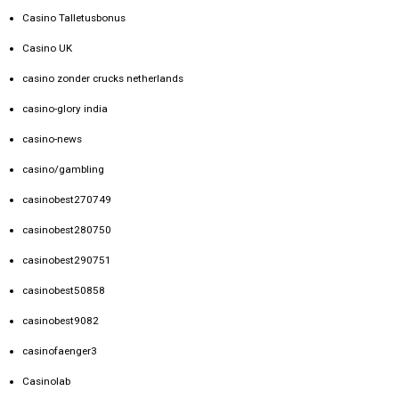
Casino Talletusbonus
Casino UK
casino zonder crucks netherlands
casino-glory india
casino-news
casino/gambling
casinobest270749
casinobest280750
casinobest290751
casinobest50858
casinobest9082
casinofaenger3
Casinolab