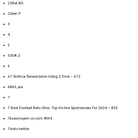
22Bet BD
22bet IT
3
4
5
530A Z
6
67 Slottica Świadczenie Usług Z Dnia – 672
6860_wa
7
7 Best Football Bets Sites: Top On-line Sportsbooks For 2024 – 820
7kcasinojam.co.com 4004
7slots twitter