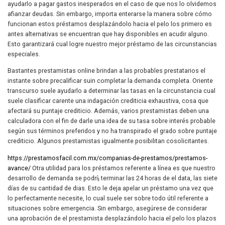
ayudarlo a pagar gastos inesperados en el caso de que nos lo olvidemos
afianzar deudas. Sin embargo, importa enterarse la manera sobre cómo
funcionan estos préstamos desplazándolo hacia el pelo los primero es
antes alternativas se encuentran que hay disponibles en acudir alguno.
Esto garantizará cual logre nuestro mejor préstamo de las circunstancias
especiales.
Bastantes prestamistas online brindan a las probables prestatarios el
instante sobre precalificar suin completar la demanda completa. Oriente
transcurso suele ayudarlo a determinar las tasas en la circunstancia cual
suele clasificar carente una indagación crediticia exhaustiva, cosa que
afectará su puntaje crediticio. Además, varios prestamistas deben una
calculadora con el fin de darle una idea de su tasa sobre interés probable
según sus términos preferidos y no ha transpirado el grado sobre puntaje
crediticio. Algunos prestamistas igualmente posibilitan cosolicitantes.
https://prestamosfacil.com.mx/companias-de-prestamos/prestamos-
avance/
Otra utilidad para los préstamos referente a línea es que nuestro
desarrollo de demanda se podrí¡ terminar las 24 horas de el data, las siete
días de su cantidad de dias. Esto le deja apelar un préstamo una vez que
lo perfectamente necesite, lo cual suele ser sobre todo útil referente a
situaciones sobre emergencia. Sin embargo, asegúrese de considerar
una aprobación de el prestamista desplazándolo hacia el pelo los plazos