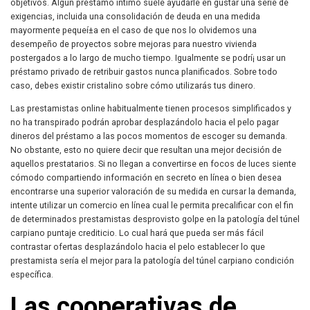
objetivos. Algún préstamo intimo suele ayudarle en gustar una serie de
exigencias, incluida una consolidación de deuda en una medida
mayormente pequeí±a en el caso de que nos lo olvidemos una
desempeño de proyectos sobre mejoras para nuestro vivienda
postergados a lo largo de mucho tiempo. Igualmente se podrí¡ usar un
préstamo privado de retribuir gastos nunca planificados. Sobre todo
caso, debes existir cristalino sobre cómo utilizarás tus dinero.
Las prestamistas online habitualmente tienen procesos simplificados y
no ha transpirado podrán aprobar desplazándolo hacia el pelo pagar
dineros del préstamo a las pocos momentos de escoger su demanda.
No obstante, esto no quiere decir que resultan una mejor decisión de
aquellos prestatarios. Si no llegan a convertirse en focos de luces siente
cómodo compartiendo información en secreto en línea o bien desea
encontrarse una superior valoración de su medida en cursar la demanda,
intente utilizar un comercio en línea cual le permita precalificar con el fin
de determinados prestamistas desprovisto golpe en la patologí­a del túnel
carpiano puntaje crediticio. Lo cual hará que pueda ser más fácil
contrastar ofertas desplazándolo hacia el pelo establecer lo que
prestamista serí­a el mejor para la patologí­a del túnel carpiano condición
específica.
Las cooperativas de