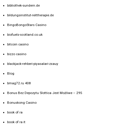
bibliothek-sundern.de
bildungsinstitut-reittherapie.de
BingoBongoStars Casino
biofuels-scotland.co.uk
bitcoin casino
bizzo casino
blackjack-rehberi-piyasalari-zxauy
Blog
bmag72.ru 408
Bonus Bez Depozytu Slottica Jest Możliwe – 295
Bonuskong Casino
book of ra
book of ra it