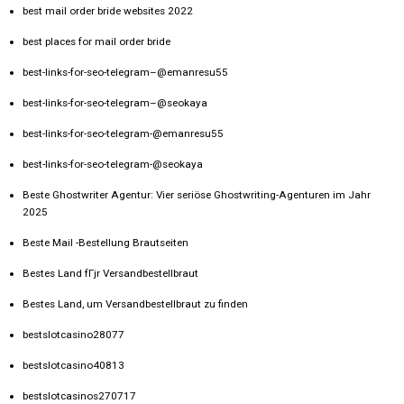
best mail order bride websites 2022
best places for mail order bride
best-links-for-seo-telegram–@emanresu55
best-links-for-seo-telegram–@seokaya
best-links-for-seo-telegram-@emanresu55
best-links-for-seo-telegram-@seokaya
Beste Ghostwriter Agentur: Vier seriöse Ghostwriting-Agenturen im Jahr
2025
Beste Mail -Bestellung Brautseiten
Bestes Land fГјr Versandbestellbraut
Bestes Land, um Versandbestellbraut zu finden
bestslotcasino28077
bestslotcasino40813
bestslotcasinos270717