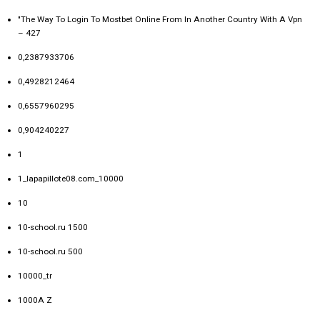
"The Way To Login To Mostbet Online From In Another Country With A Vpn
– 427
0,2387933706
0,4928212464
0,6557960295
0,904240227
1
1_lapapillote08.com_10000
10
10-school.ru 1500
10-school.ru 500
10000_tr
1000A Z