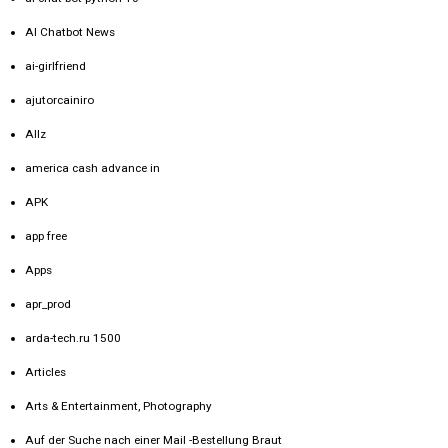
AI Chatbot News
ai-girlfriend
ajutorcainiro
Allz
america cash advance in
APK
app free
Apps
apr_prod
arda-tech.ru 1500
Articles
Arts & Entertainment, Photography
Auf der Suche nach einer Mail -Bestellung Braut