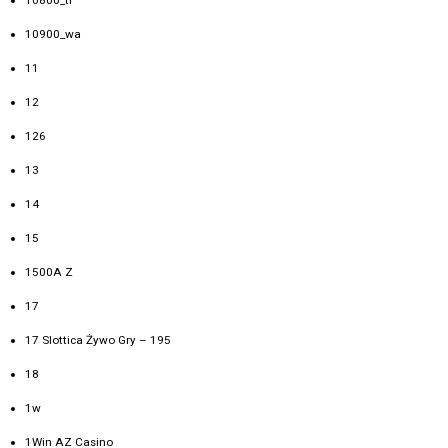
10900_wa
11
12
126
13
14
15
1500A Z
17
17 Slottica Żywo Gry – 195
18
1w
1Win AZ Casino