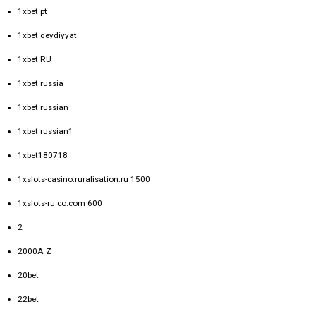
1xbet pt
1xbet qeydiyyat
1xbet RU
1xbet russia
1xbet russian
1xbet russian1
1xbet180718
1xslots-casino.ruralisation.ru 1500
1xslots-ru.co.com 600
2
2000A Z
20bet
22bet