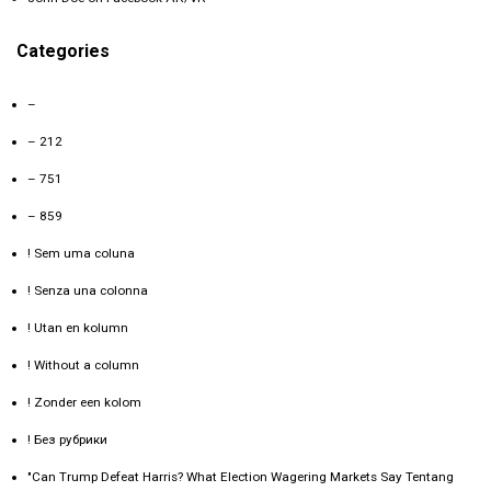
Categories
–
– 212
– 751
– 859
! Sem uma coluna
! Senza una colonna
! Utan en kolumn
! Without a column
! Zonder een kolom
! Без рубрики
"Can Trump Defeat Harris? What Election Wagering Markets Say Tentang