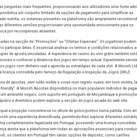
s perguntas mais frequentes, proporcionando aos utilizadores uma fonte adic
onibiliza um conjunto limitado de opções de pagamento para simplificar as
dade restrita, os sistemas presentes na plataforma são amplamente reconheci
ssas diferentes versões proporcionam uma oportunidade emocionante para os
busca por recompensas atraentes.
zadas na secção de “Promoções” ou “Ofertas Especiais”. Os jogadores podem
o participar delas. É essencial analisar os termos e condições relacionados 
 regras de aposta vinculadas. A experiência de casino ao vivo grátis também est
fissionais e conhecer a dinâmcia dos jogos em tempo actual. Experimente versō
os jogos com dinheiro real e aprenda as estratégias de cada slot. A Moosh Lt
a licença concedida pelo Serviço de Regulação e Inspeção de Jogos (SRIJ).
a de apostas, sem ruído visible e cores num registo suave, em tons violeta, la
er-friendly”. A Moosh Apostas disponibiliza os mais populares métodos de pag
ece um ambiente seguro, com suporte em português de Moçambique e promoçõ
rápidos e divertidos podem explorar a secção de jogos arcade do web site.
 qual a projeção concentra-se no whole de golos/pontos numa partida. Este a
sh uma experiência diversificada, permitindo-lhes explorar diferentes estraté
rma completamente legalizada em Portugal, possuindo uma licença concedida 
cença atesta que a plataforma tem todas as aprovações essenciais para conduz
osh, os clientes em Portugal têm várias opções de depósito, como cartões