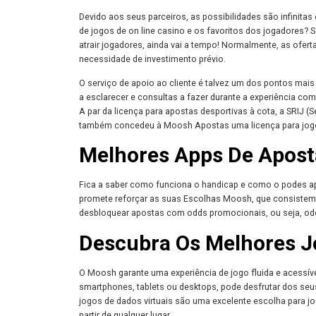
Devido aos seus parceiros, as possibilidades são infinita
de jogos de on line casino e os favoritos dos jogadores?
atrair jogadores, ainda vai a tempo! Normalmente, as ofer
necessidade de investimento prévio.
O serviço de apoio ao cliente é talvez um dos pontos ma
a esclarecer e consultas a fazer durante a experiência co
A par da licença para apostas desportivas à cota, a SRIJ 
também concedeu à Moosh Apostas uma licença para jogos
Melhores Apps De Apost
Fica a saber como funciona o handicap e como o podes ap
promete reforçar as suas Escolhas Moosh, que consistem
desbloquear apostas com odds promocionais, ou seja, od
Descubra Os Melhores 
O Moosh garante uma experiência de jogo fluida e acessíve
smartphones, tablets ou desktops, pode desfrutar dos se
jogos de dados virtuais são uma excelente escolha para jo
partir de qualquer lugar.