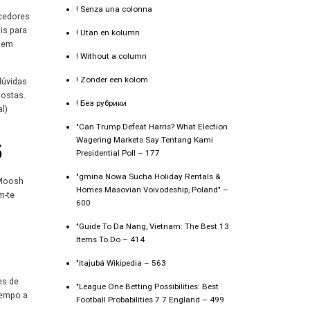
! Senza una colonna
ecedores
is para
! Utan en kolumn
 sem
! Without a column
! Zonder een kolom
dúvidas
postas.
! Без рубрики
l)
"Can Trump Defeat Harris? What Election
Wagering Markets Say Tentang Kami
5
Presidential Poll – 177
"gmina Nowa Sucha Holiday Rentals &
 Moosh
Homes Masovian Voivodeship, Poland" –
m-te
600
"Guide To Da Nang, Vietnam: The Best 13
Items To Do – 414
"itajubá Wikipedia – 563
es de
"League One Betting Possibilities: Best
tempo a
Football Probabilities 7 7 England – 499