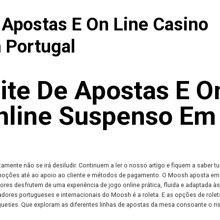
Apostas E On Line Casino
 Portugal
te De Apostas E O
Online Suspenso Em
mente não se irá desiludir. Continuem a ler o nosso artigo e fiquem a saber t
romoções até ao apoio ao cliente e métodos de pagamento. O Moosh aposta em
ores desfrutem de uma experiência de jogo online prática, fluida e adaptada à
gadores portugueses e internacionais do Moosh é a roleta. E as opções de rolet
gueses. Que exploram as diferentes linhas de apostas da mesa consoante o ri