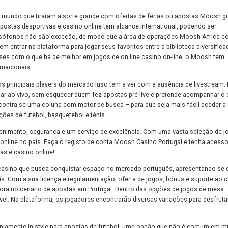
 mundo que tiraram a sorte grande com ofertas de férias ou apostas Moosh gr
ostas desportivas e casino online tem alcance international, podendo ser
lusófonos não são exceção, de modo que a área de operações Moosh Africa c
ntrar na plataforma para jogar seus favoritos entre a biblioteca diversifica
ses com o que há de melhor em jogos de on line casino on-line, o Moosh tem
rnacionais.
principais players do mercado luso tem a ver com a ausência de livestream. 
tar ao vivo, sem esquecer quem fez apostas pré-live e pretende acompanhar o 
ncontra-se uma coluna com motor de busca – para que seja mais fácil aceder a
ções de futebol, basquetebol e ténis.
nimento, segurança e um serviço de excelência. Com uma vasta seleção de j
 online no país. Faça o registo de conta Moosh Casino Portugal e tenha acess
s e casino online!
 casino que busca conquistar espaço no mercado português, apresentando-se
s. Com a sua licença e regulamentação, oferta de jogos, bónus e suporte ao cl
a no cenário de apostas em Portugal. Dentro das opções de jogos de mesa
el. Na plataforma, os jogadores encontrarão diversas variações para desfruta
mplamente in style para apostas de futebol, uma opção que não é comum em m