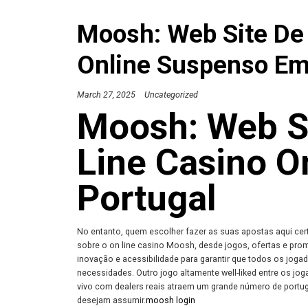
Moosh: Web Site De 
Online Suspenso Em
March 27, 2025
Uncategorized
Moosh: Web Si
Line Casino 
Portugal
No entanto, quem escolher fazer as suas apostas aqui certa
sobre o on line casino Moosh, desde jogos, ofertas e p
inovação e acessibilidade para garantir que todos os jogad
necessidades. Outro jogo altamente well-liked entre os jo
vivo com dealers reais atraem um grande número de portu
desejam assumir.
moosh login