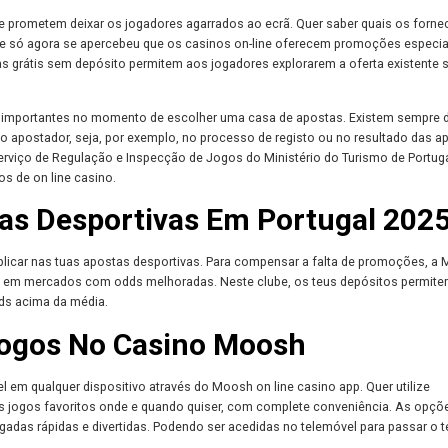
s e prometem deixar os jogadores agarrados ao ecrã. Quer saber quais os forn
 Se só agora se apercebeu que os casinos on-line oferecem promoções especia
tas grátis sem depósito permitem aos jogadores explorarem a oferta existente
is importantes no momento de escolher uma casa de apostas. Existem sempre 
mo apostador, seja, por exemplo, no processo de registo ou no resultado das a
(Serviço de Regulação e Inspecção de Jogos do Ministério do Turismo de Portuga
 de on line casino.
as Desportivas Em Portugal 202
licar nas tuas apostas desportivas. Para compensar a falta de promoções, a
 em mercados com odds melhoradas. Neste clube, os teus depósitos permite
ds acima da média.
Jogos No Casino Moosh
l em qualquer dispositivo através do Moosh on line casino app. Quer utilize
us jogos favoritos onde e quando quiser, com complete conveniência. As opçõ
gadas rápidas e divertidas. Podendo ser acedidas no telemóvel para passar o 