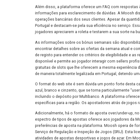
Além disso, a plataforma oferece um FAQ com respostas à
informações para esclarecimento de dúvidas. A Moosh disp
operações bancárias dos seus clientes. Apesar da quanti
Portugal e destacam-se pela sua eficiência no serviço. E
jogadores apreciarem a roleta e testarem a sua sorte na 
As informações sobre os bónus semanais são disponibili
encontrar detalhes sobre as ofertas da semana atual e com
de registo para entender os critérios de elegibilidade e as
disponível e permite ao jogador interagir com sellers pro
gratuitas de slots que lhe oferecem a mesma experiência d
de maneira totalmente legalizada em Portugal, detendo um
O format do web site é sem dúvida um ponto forte desta cas
azul, branco e cinzento, que se torna particularmente “us
incluindo o depósito por Multibanco. A plataforma ofer
específicas para a região. Os apostadores atrás de jogos 
Adicionalmente, há o formato de aposta over/under-up, no
espectro de tipos de apostas oferece aos jogadores da Moo
preferências de aposta na plataforma. Moosh opera de fo
Serviço de Regulação e Inspeção de Jogos (SRIJ). Esta li
atividades de apostas desportivas e jogos de azar. Em Mo