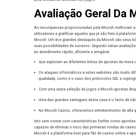
Avaliação Geral Da
As recompensas proporcionadas pela Moosh melhoram a ex
utilizadores e gratificar aqueles que já são fieis à plataf
Moosh. Um dos grandes destaques da Moosh são seus bónus
suas possibilidades de sucesso. Segundo várias avaliaçõe
ao atendimento rápido, eficiente e amigável.
Que exploram as diferentes linhas de apostas da mesa 
Os ataques informáticos a estes websites são muito dif
qualidade, como é o caso dos protocolos SSL e criptogr
Com uma vasta seleção de jogos e Moosh apostas desport
Uma das grandes vantagens desta casa é o facto de não 
No Moosh Casino, oferecemos entretenimento de alta 
Isto sem contar com características further como apostas
capazes de eliminar o risco das primeiras rondas de casin
Moosh é a plataforma best para fãs de casino online e ap