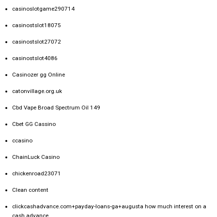
casinoslotgame290714
casinostslot18075
casinostslot27072
casinostslot4086
Casinozer gg Online
catonvillage.org.uk
Cbd Vape Broad Spectrum Oil 149
Cbet GG Cassino
ccasino
ChainLuck Casino
chickenroad23071
Clean content
clickcashadvance.com+payday-loans-ga+augusta how much interest on a
cash advance