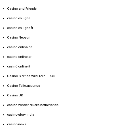
Casino and Friends
casino en ligne
casino en ligne fr
Casino Neosurf
casino onlina ca
casino online ar
casinò online it
Casino Slottica Wild Toro – 740
Casino Talletusbonus
Casino UK
casino zonder crucks netherlands
casino-glory india
casino-news