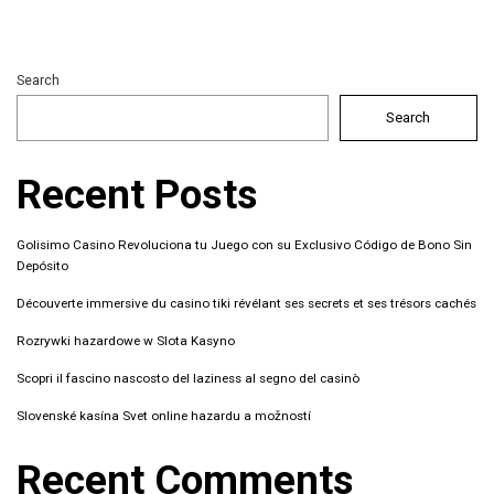
Search
Search
Recent Posts
Golisimo Casino Revoluciona tu Juego con su Exclusivo Código de Bono Sin
Depósito
Découverte immersive du casino tiki révélant ses secrets et ses trésors cachés
Rozrywki hazardowe w Slota Kasyno
Scopri il fascino nascosto del laziness al segno del casinò
Slovenské kasína Svet online hazardu a možností
Recent Comments