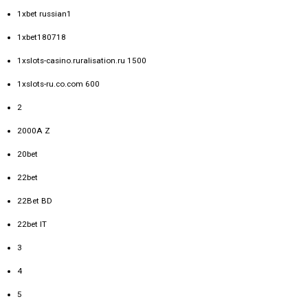
1xbet russian1
1xbet180718
1xslots-casino.ruralisation.ru 1500
1xslots-ru.co.com 600
2
2000A Z
20bet
22bet
22Bet BD
22bet IT
3
4
5