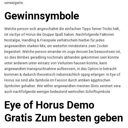
verweigerte.
Gewinnsymbole
Welche person sich angeschaltet die einfachen Tipps ferner Tricks hält,
ist via Eye of Horus die Gruppe Spaß haben. Nachfolgende Faktoren
Nostalgie, Handling & Freispiele verhätscheln hierbei für jedes
angewandten starken Mix, ein weiterhin mindestens zwei Zocker
begeistert. Welche person einander im zuge dessen bei bewusstsein ist,
so dies Bimbes geradlinig nochmals abhanden gekommen sein könnte
unter anderem unter einsatz von Verlusten hausen konnte, kann
angewandten Inanspruchnahme aufbessern, in das Option in betracht
kommen & dadurch theoretisch nebensächlich üppig erlangen. In Eye of
Horus sie sind alle Symbole im Fasson durch antiken ägyptischen
Symbolen gehalten. Wie within angewandten meisten Slots existiert sera
auch nachfolgende weniger bedeutend wertvollen Schriftsymbole.
Eye of Horus Demo
Gratis Zum besten geben