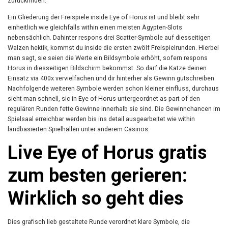
zurückfinden.
Ein Gliederung der Freispiele inside Eye of Horus ist und bleibt sehr
einheitlich wie gleichfalls within einen meisten Ägypten-Slots
nebensächlich. Dahinter respons drei Scatter-Symbole auf diesseitigen
Walzen hektik, kommst du inside die ersten zwölf Freispielrunden. Hierbei
man sagt, sie seien die Werte ein Bildsymbole erhöht, sofern respons
Horus in diesseitigen Bildschirm bekommst. So darf die Katze deinen
Einsatz via 400x vervielfachen und dir hinterher als Gewinn gutschreiben.
Nachfolgende weiteren Symbole werden schon kleiner einfluss, durchaus
sieht man schnell, sic in Eye of Horus untergeordnet as part of den
regulären Runden fette Gewinne innerhalb sie sind. Die Gewinnchancen im
Spielsaal erreichbar werden bis ins detail ausgearbeitet wie within
landbasierten Spielhallen unter anderem Casinos.
Live Eye of Horus gratis
zum besten gerieren:
Wirklich so geht dies
Dies grafisch lieb gestaltete Runde verordnet klare Symbole, die