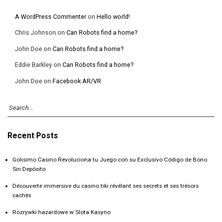
A WordPress Commenter
on
Hello world!
Chris Johnson
on
Can Robots find a home?
John Doe
on
Can Robots find a home?
Eddie Barkley
on
Can Robots find a home?
John Doe
on
Facebook AR/VR
Recent Posts
Golisimo Casino Revoluciona tu Juego con su Exclusivo Código de Bono
Sin Depósito
Découverte immersive du casino tiki révélant ses secrets et ses trésors
cachés
Rozrywki hazardowe w Slota Kasyno