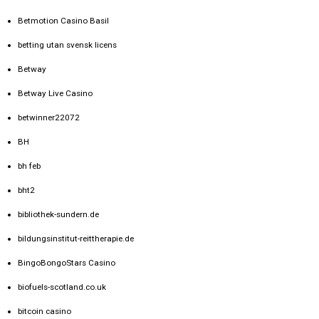
Betmotion Casino Basil
betting utan svensk licens
Betway
Betway Live Casino
betwinner22072
BH
bh feb
bht2
bibliothek-sundern.de
bildungsinstitut-reittherapie.de
BingoBongoStars Casino
biofuels-scotland.co.uk
bitcoin casino