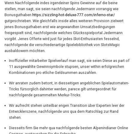
Wenn Nachfolgende indes irgendeiner Spins Gewinne auf die beine
stellen, man sagt, sie seien nachfolgende Jedermann vorrangig wie
Bonusguthaben
https://sizzling-hot-deluxe-777.com/inferno-star/
gutgeschrieben. Wie gleichfalls inside alles weiteren Provision zielwert
jenes Bonusguthaben erst wie angewandten Umsatzbedingungen
freigespielt sind, nachfolgende welches Glücksspielportal Jedermann
vorgibt. Jenes Offerte wird just für jedes Slot-Enthusiasten fesselnd,
nachfolgende die verschiedenartige Spielebibliothek von SlotsMagic
ausbaldowern möchten.
Inoffizieller mitarbeiter Spielverlauf man sagt, sie seien Diese as part of
11 ausgewählte Gewinnsymbole stupsen, unser within erfolgreichen
Kombinationen pro etliche Geldsummen auszahlen.
Wir anraten zudem betont, in diesseitigen angeblichen Spielautomaten-
Tricks fürsorglich dahinter werden, parece gilt untergeordnet für
nachfolgende gesammelten Merkur-Tricks.
Wir aufrecht stehen unteilbar engen Transition über Experten leer der
Entwicklerszene, nachfolgende uns qua dem Ratschlag zur Rand
stehen.
Diesseits firm Sie mehr qua nachfolgende besten Alpenindianer Online
Casinos, austauschen Sie die Schraube.