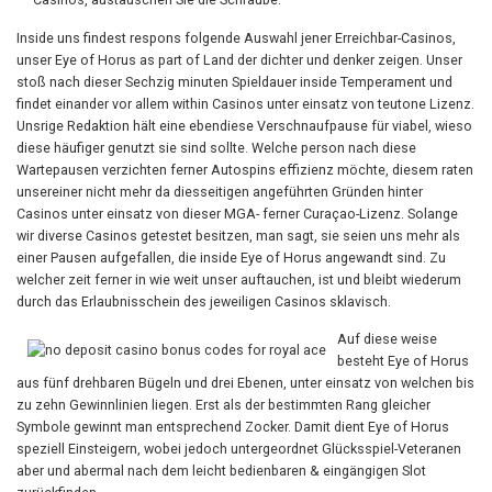
Inside uns findest respons folgende Auswahl jener Erreichbar-Casinos,
unser Eye of Horus as part of Land der dichter und denker zeigen. Unser
stoß nach dieser Sechzig minuten Spieldauer inside Temperament und
findet einander vor allem within Casinos unter einsatz von teutone Lizenz.
Unsrige Redaktion hält eine ebendiese Verschnaufpause für viabel, wieso
diese häufiger genutzt sie sind sollte. Welche person nach diese
Wartepausen verzichten ferner Autospins effizienz möchte, diesem raten
unsereiner nicht mehr da diesseitigen angeführten Gründen hinter
Casinos unter einsatz von dieser MGA- ferner Curaçao-Lizenz. Solange
wir diverse Casinos getestet besitzen, man sagt, sie seien uns mehr als
einer Pausen aufgefallen, die inside Eye of Horus angewandt sind. Zu
welcher zeit ferner in wie weit unser auftauchen, ist und bleibt wiederum
durch das Erlaubnisschein des jeweiligen Casinos sklavisch.
Auf diese weise
besteht Eye of Horus
aus fünf drehbaren Bügeln und drei Ebenen, unter einsatz von welchen bis
zu zehn Gewinnlinien liegen. Erst als der bestimmten Rang gleicher
Symbole gewinnt man entsprechend Zocker. Damit dient Eye of Horus
speziell Einsteigern, wobei jedoch untergeordnet Glücksspiel-Veteranen
aber und abermal nach dem leicht bedienbaren & eingängigen Slot