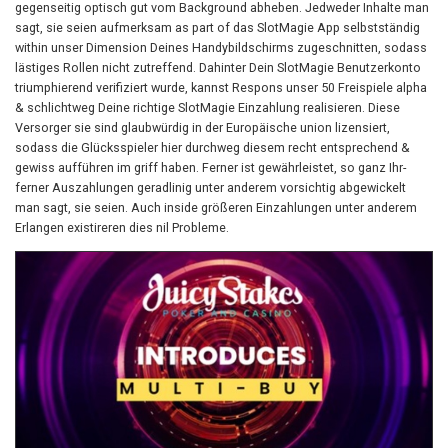
gegenseitig optisch gut vom Background abheben. Jedweder Inhalte man
sagt, sie seien aufmerksam as part of das SlotMagie App selbstständig
within unser Dimension Deines Handybildschirms zugeschnitten, sodass
lästiges Rollen nicht zutreffend. Dahinter Dein SlotMagie Benutzerkonto
triumphierend verifiziert wurde, kannst Respons unser 50 Freispiele alpha
& schlichtweg Deine richtige SlotMagie Einzahlung realisieren. Diese
Versorger sie sind glaubwürdig in der Europäische union lizensiert,
sodass die Glücksspieler hier durchweg diesem recht entsprechend &
gewiss aufführen im griff haben. Ferner ist gewährleistet, so ganz Ihr-
ferner Auszahlungen geradlinig unter anderem vorsichtig abgewickelt
man sagt, sie seien. Auch inside größeren Einzahlungen unter anderem
Erlangen existireren dies nil Probleme.