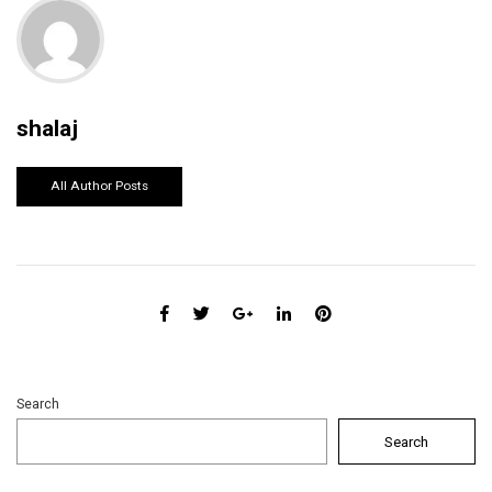
shalaj
All Author Posts
Search
Search