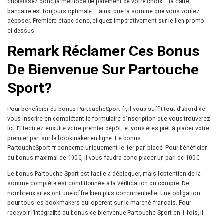
choisissez donc la méthode de paiement de votre choix – la carte
bancaire est toujours optimale – ainsi que la somme que vous voulez
déposer. Première étape donc, cliquez impérativement sur le lien promo
ci-dessus.
Remark Réclamer Ces Bonus
De Bienvenue Sur Partouche
Sport?
Pour bénéficier du bonus PartoucheSport.fr, il vous suffit tout d’abord de
vous inscrire en complétant le formulaire d’inscription que vous trouverez
ici. Effectuez ensuite votre premier dépôt, et vous êtes prêt à placer votre
premier pari sur le bookmaker en ligne. Le bonus
PartoucheSport.fr concerne uniquement le 1er pari placé. Pour bénéficier
du bonus maximal de 100€, il vous faudra donc placer un pari de 100€.
Le bonus Partouche Sport est facile à débloquer, mais l’obtention de la
somme complète est conditionnée à la vérification du compte. De
nombreux sites ont une offre bien plus concurrentielle. Une obligation
pour tous les bookmakers qui opèrent sur le marché français. Pour
recevoir l’intégralité du bonus de bienvenue Partouche Sport en 1 fois, il