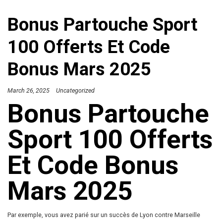
Bonus Partouche Sport
100 Offerts Et Code
Bonus Mars 2025
March 26, 2025
Uncategorized
Bonus Partouche
Sport 100 Offerts
Et Code Bonus
Mars 2025
Par exemple, vous avez parié sur un succès de Lyon contre Marseille