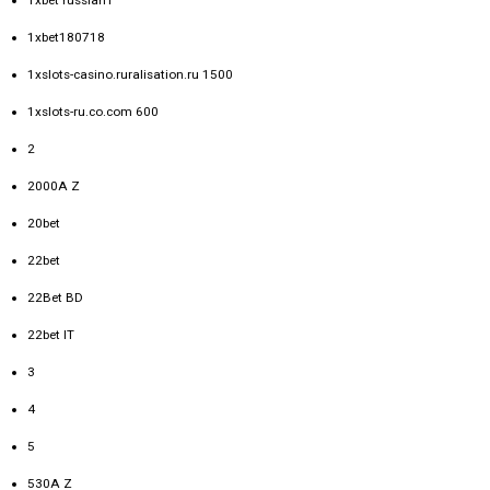
1xbet180718
1xslots-casino.ruralisation.ru 1500
1xslots-ru.co.com 600
2
2000A Z
20bet
22bet
22Bet BD
22bet IT
3
4
5
530A Z