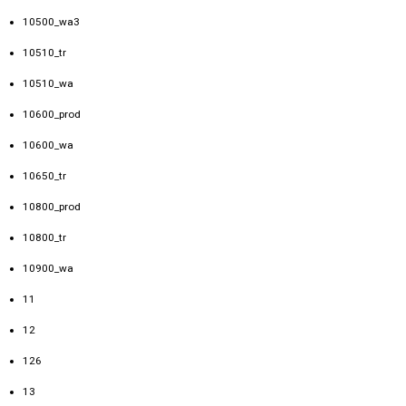
10500_wa3
10510_tr
10510_wa
10600_prod
10600_wa
10650_tr
10800_prod
10800_tr
10900_wa
11
12
126
13