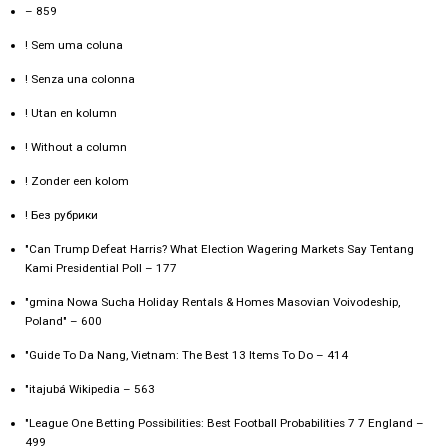
– 859
! Sem uma coluna
! Senza una colonna
! Utan en kolumn
! Without a column
! Zonder een kolom
! Без рубрики
"Can Trump Defeat Harris? What Election Wagering Markets Say Tentang
Kami Presidential Poll – 177
"gmina Nowa Sucha Holiday Rentals & Homes Masovian Voivodeship,
Poland" – 600
"Guide To Da Nang, Vietnam: The Best 13 Items To Do – 414
"itajubá Wikipedia – 563
"League One Betting Possibilities: Best Football Probabilities 7 7 England –
499