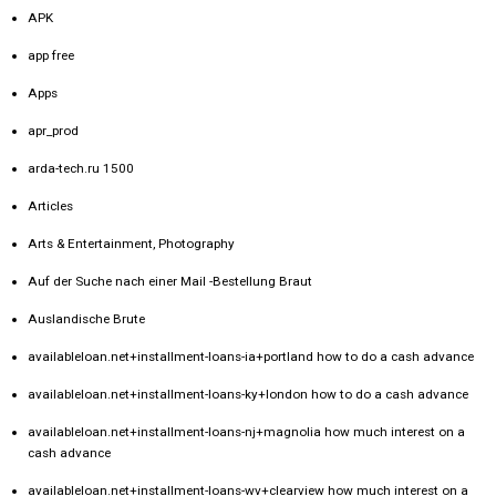
APK
app free
Apps
apr_prod
arda-tech.ru 1500
Articles
Arts & Entertainment, Photography
Auf der Suche nach einer Mail -Bestellung Braut
Auslandische Brute
availableloan.net+installment-loans-ia+portland how to do a cash advance
availableloan.net+installment-loans-ky+london how to do a cash advance
availableloan.net+installment-loans-nj+magnolia how much interest on a
cash advance
availableloan.net+installment-loans-wv+clearview how much interest on a