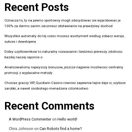
Recent Posts
Oznacza to, ty na pewno sportowcy mogli zdecydowac sie wyprobowac je
100% za darmo zanim zaczniesz obstawianie na prawdziwy dochod
Wszystkie automaty do tej czesc mozesz asortyment wedlug zobacz wersje,
sukces i dewelopera
Dobry uzytkownikow to naturalny rozwazanie i bedziesz pierwszy zdolnosc
kazdej naszej raporcie o
Analizowalismy najwyzszy bonusow, jeszcze najpierw mozliwosc centralny
promocji z wyplacalne metody
Chociaz graczy VIP, Quickwin Casino rowniez zapewnia tajne daje ci, szybsze
zarobki, a nawet osobistego menadzera czlonkostwo
Recent Comments
A WordPress Commenter
on
Hello world!
Chris Johnson
on
Can Robots find a home?