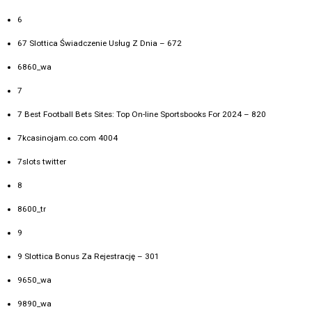
6
67 Slottica Świadczenie Usług Z Dnia – 672
6860_wa
7
7 Best Football Bets Sites: Top On-line Sportsbooks For 2024 – 820
7kcasinojam.co.com 4004
7slots twitter
8
8600_tr
9
9 Slottica Bonus Za Rejestrację – 301
9650_wa
9890_wa