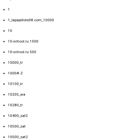
1
1_lapapillote08.com_10000
10
10-school.ru 1500
10-school.ru 500
10000_tr
1000A Z
10100_tr
10205_wa
10280_tr
10400_sat2
10500_sat
10500_sat2