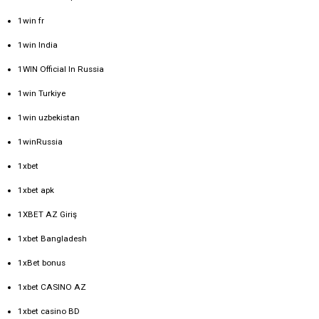
1win fr
1win India
1WIN Official In Russia
1win Turkiye
1win uzbekistan
1winRussia
1xbet
1xbet apk
1XBET AZ Giriş
1xbet Bangladesh
1xBet bonus
1xbet CASINO AZ
1xbet casino BD