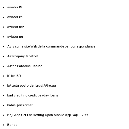
aviator IN
aviator ke
aviator mz
aviator ng
Avis sur le site Web de la commande par correspondance
Azerbajany Mostbet
Aztec Paradise Casino
b1bet BR
bÃ¤sta postorder brudfÃ¶retag
bad credit no credit payday loans
bahis-şans-fırsat
Baji App Get For Betting Upon Mobile App Baji – 799
Banda