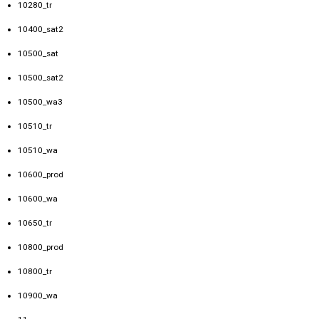
10280_tr
10400_sat2
10500_sat
10500_sat2
10500_wa3
10510_tr
10510_wa
10600_prod
10600_wa
10650_tr
10800_prod
10800_tr
10900_wa