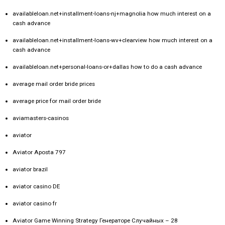
availableloan.net+installment-loans-nj+magnolia how much interest on a
cash advance
availableloan.net+installment-loans-wv+clearview how much interest on a
cash advance
availableloan.net+personal-loans-or+dallas how to do a cash advance
average mail order bride prices
average price for mail order bride
aviamasters-casinos
aviator
Aviator Aposta 797
aviator brazil
aviator casino DE
aviator casino fr
Aviator Game Winning Strategy Генераторе Случайных – 28