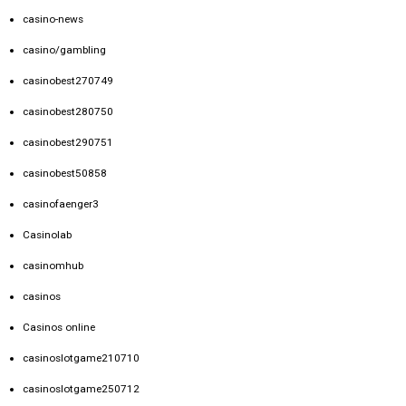
casino-news
casino/gambling
casinobest270749
casinobest280750
casinobest290751
casinobest50858
casinofaenger3
Casinolab
casinomhub
casinos
Casinos online
casinoslotgame210710
casinoslotgame250712