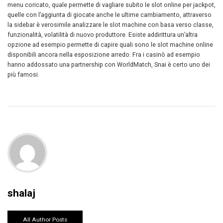
menu coricato, quale permette di vagliare subito le slot online per jackpot,
quelle con l’aggiunta di giocate anche le ultime cambiamento, attraverso
la sidebar è verosimile analizzare le slot machine con basa verso classe,
funzionalità, volatilità di nuovo produttore. Esiste addirittura un’altra
opzione ad esempio permette di capire quali sono le slot machine online
disponibili ancora nella esposizione arredo. Fra i casinò ad esempio
hanno addossato una partnership con WorldMatch, Snai è certo uno dei
più famosi.
shalaj
All Author Posts