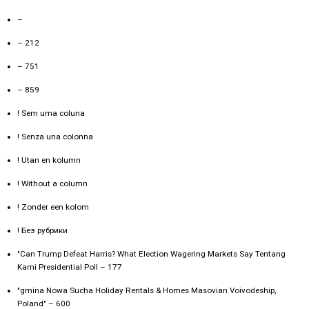
–
– 212
– 751
– 859
! Sem uma coluna
! Senza una colonna
! Utan en kolumn
! Without a column
! Zonder een kolom
! Без рубрики
"Can Trump Defeat Harris? What Election Wagering Markets Say Tentang
Kami Presidential Poll – 177
"gmina Nowa Sucha Holiday Rentals & Homes Masovian Voivodeship,
Poland" – 600