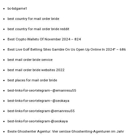
bc-bdgame1
best country for mail order bride
best country for mail order bride reddit
Best Crypto Wallets Of November 2024 – 824
Best Live Golf Betting Sites Gamble On Us Open Up Online In 2024" – 686
best mail order bride service
best mail order bride websites 2022
best places for mail order bride
best-links-for-seo-telegram–@emanresu55
best-links-for-seo-telegram–@seokaya
best-links-for-seo-telegram-@emanresu55
best-links-for-seo-telegram-@seokaya
Beste Ghostwriter Agentur: Vier seriöse Ghostwriting-Agenturen im Jahr