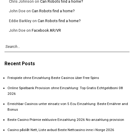
Chris Johnson
on
Can Robots find a home?
John Doe
on
Can Robots find a home?
Eddie Barkley
on
Can Robots find a home?
John Doe
on
Facebook AR/VR
Recent Posts
Freispiele ohne Einzahlung Beste Casinos über Free Spins
Online Spielbank Provision ohne Einzahlung: Top Gratis Echtgeldboni 08
2026
Erreichbar Casinos unter einsatz von 5 Ecu Einzahlung: Beste Ernährer and
Bonus
Beste Casino Prämie exklusive Einzahlung 2026 No anzahlung provision
Casino påslåt Nett, Liste avbud Beste Nettcasino inne i Norge 2026