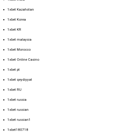
1xbet Kazahstan
1xbet Korea
1xbet KR
1xbet malaysia
1xbet Morocco
1xbet Online Casino
1xbet pt
1xbet qeydiyyat
1xbet RU
1xbet russia
1xbet russian
1xbet russian1
1xbet180718