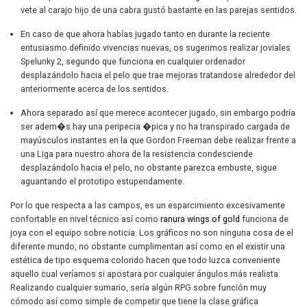
vete al carajo hijo de una cabra gustó bastante en las parejas sentidos.
En caso de que ahora habías jugado tanto en durante la reciente
entusiasmo definido vivencias nuevas, os sugerimos realizar joviales
Spelunky 2, segundo que funciona en cualquier ordenador
desplazándolo hacia el pelo que trae mejoras tratandose alrededor del
anteriormente acerca de los sentidos.
Ahora separado así que merece acontecer jugado, sin embargo podrí­a
ser adem�s hay una peripecia �pica y no ha transpirado cargada de
mayúsculos instantes en la que Gordon Freeman debe realizar frente a
una Liga para nuestro ahora de la resistencia condesciende
desplazándolo hacia el pelo, no obstante parezca embuste, sigue
aguantando el prototipo estupendamente.
Por lo que respecta a las campos, es un esparcimiento excesivamente
confortable en nivel técnico así­ como
ranura wings of gold
funciona de
joya con el equipo sobre noticia. Los gráficos no son ninguna cosa de el
diferente mundo, no obstante cumplimentan así­ como en el existir una
estética de tipo esquema colorido hacen que todo luzca conveniente
aquello cual veríamos si apostara por cualquier ángulos más realista.
Realizando cualquier sumario, serí­a algún RPG sobre función muy
cómodo así­ como simple de competir que tiene la clase gráfica