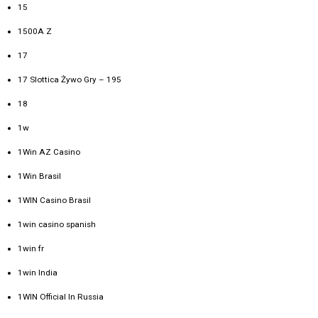
15
1500A Z
17
17 Slottica Żywo Gry – 195
18
1w
1Win AZ Casino
1Win Brasil
1WIN Casino Brasil
1win casino spanish
1win fr
1win India
1WIN Official In Russia