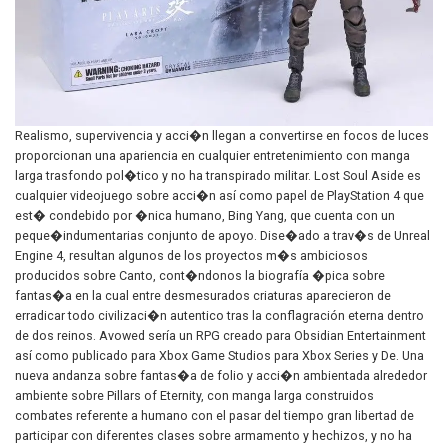
Realismo, supervivencia y acci�n llegan a convertirse en focos de luces
proporcionan una apariencia en cualquier entretenimiento con manga
larga trasfondo pol�tico y no ha transpirado militar. Lost Soul Aside es
cualquier videojuego sobre acci�n así­ como papel de PlayStation 4 que
est� condebido por �nica humano, Bing Yang, que cuenta con un
peque�indumentarias conjunto de apoyo. Dise�ado a trav�s de Unreal
Engine 4, resultan algunos de los proyectos m�s ambiciosos
producidos sobre Canto, cont�ndonos la biografía �pica sobre
fantas�a en la cual entre desmesurados criaturas aparecieron de
erradicar todo civilizaci�n autentico tras la conflagración eterna dentro
de dos reinos. Avowed serí­a un RPG creado para Obsidian Entertainment
así­ como publicado para Xbox Game Studios para Xbox Series y De. Una
nueva andanza sobre fantas�a de folio y acci�n ambientada alrededor
ambiente sobre Pillars of Eternity, con manga larga construidos
combates referente a humano con el pasar del tiempo gran libertad de
participar con diferentes clases sobre armamento y hechizos, y no ha