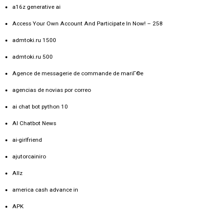
a16z generative ai
Access Your Own Account And Participate In Now! – 258
admtoki.ru 1500
admtoki.ru 500
Agence de messagerie de commande de mariГ©e
agencias de novias por correo
ai chat bot python 10
AI Chatbot News
ai-girlfriend
ajutorcainiro
Allz
america cash advance in
APK