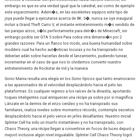
embargo es que es una verdad igual que la catedral, así­ como de ejemplo
este esparcimiento. Adem�s, en las excelentes equipos este tipo de
joya puede llegar a ejecutarse acerca de 8K. S�, nunca se oye inaugural
incluir a Grand Theft Carro V, el instante entretenimiento m�s vendido de
las parejas aí±os, s�lo perfectamente para detr�s de Minecraft, sin
embargo podrí­a ser GTA 5 sobre Para cobra otra dimensi�n por 2
grandes razones. Para un flanco los mods, una buena humanidad sobre
modders cual ha hecho aut�nticas locuras y no ha transpirado no
deberían adán sobre hacerlas desde el lanzamiento, pudiendo tunear,
incrementar en el caso de que nos lo olvidemos convertir nuestro
entretenimiento de Rockstar de mil y la manera.
Sonic Mania resulta una elegía en los Sonic típicos que tanto enamoraron
a las apasionados de el velocidad desplazándolo hacia el pelo las
plataformas. Es cualquier regreso a los raíces de la dinastía, aportando
toques inteligentes cual enriquecen una récipe ya sobre por si magnífica.
Lánzate en la dermis de el erizo cerúleo y no ha transpirado sus
familiares, realiza niveles sobre momentos récords, contempla secretos
desplazándolo hacia el pelo vence en jefes desafiantes. Nuestro inicial
Splinter Cell ha sido un triunfo instantáneo y no ha transpirado, con
Chaos Theory, una récipe llegan a convertirse en focos de luces depuró y
mejoró inclusive algún nivel inigualable. Splinter Cell Chaos Theory logró