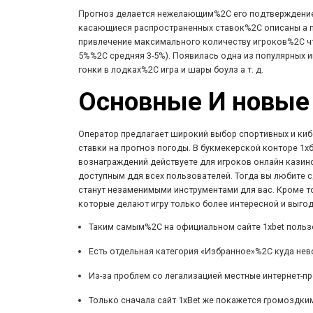
Прогноз делается нежелающим%2C его подтверждением
касающиеся распространенных ставок%2C описаны а пр
привлечение максимального количеству игроков%2C ч
5%%2C средняя 3-5%). Появилась одна из популярных
гонки в лодках%2C игра и шары боулз а т. д.
Основные И новые
Оператор предлагает широкий выбор спортивных и ки
ставки на прогноз погоды. В букмекерской конторе 1
вознаграждений действуете для игроков онлайн казин
доступным ддя всех пользователей. Тогда вы любите с
станут незаменимыми инструментами для вас. Кроме т
которые делают игру только более интересной и выго
Таким самым%2C на официальном сайте 1xbet пользо
Есть отдельная категория «Избранное»%2C куда н
Из-за проблем со легализацией местные интернет-пр
Только сначала сайт 1xBet же покажется громоздки