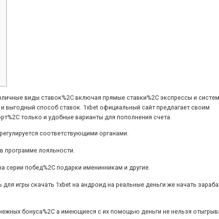
азличные виды ставок%2C включая прямые ставки%2C экспрессы и систем
и выгодный способ ставок. 1xbet официальный сайт предлагает своим
орт%2C только и удобные варианты для пополнения счета.
 регулируется соответствующими органами.
в программе лояльности.
за серии побед%2C подарки именинникам и другие.
ля игры скачать 1xbet на андроид на реальные деньги же начать зараб
ежных бонуса%2C а имеющиеся с их помощью деньги не нельзя отыгрыв