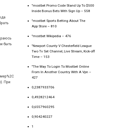
"mostbet Promo Code Stand Up To $500
Inside Bonus Bets With Sign Up – 558
ода
"‎mostbet Sports Betting About The
брать
App Store – 810
"mostbet Wikipedia – 476
бираюсь
ли быть
"Newport County V Chesterfield League
Two Tv Set Channel, Live Stream, Kick-off
Time – 153
"The Way To Login To Mostbet Online
From In Another Country With A Vpn –
ример%2C
427
). При
0,2387933706
0,4928212464
0,6557960295
0,904240227
1