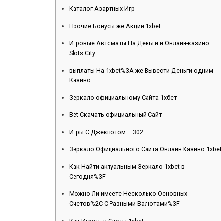
Каталог Азартных Игр
Прочие Бонусы же Акции 1xbet
Игровые Автоматы На Деньги и Онлайн-казино
Slots City
выплаты На 1xbet%3A же Вывести Деньги одним
Казино
Зеркало официальному Сайта 1хбет
Bet Скачать официальный Сайт
Игры С Джекпотом – 302
Зеркало Официального Сайта Онлайн Казино 1xbe
Как Найти актуальным Зеркало 1xbet в
Сегодня%3F
Можно Ли имеете Несколько Основных
Счетов%2C С Разными Валютами%3F
Как Играть в Слоты 1xbet