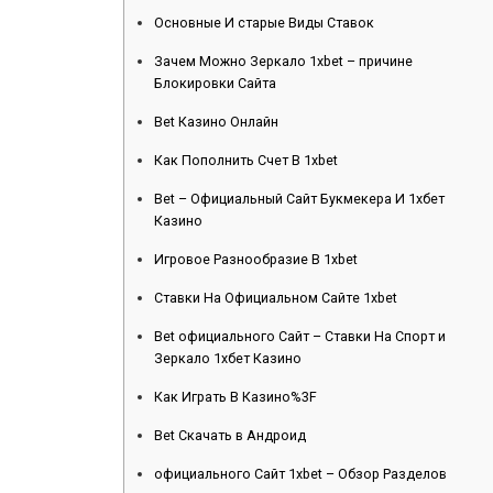
Основные И старые Виды Ставок
Зачем Можно Зеркало 1xbet – причине
Блокировки Сайта
Bet Казино Онлайн
Как Пополнить Счет В 1xbet
Bet – Официальный Сайт Букмекера И 1хбет
Казино
Игровое Разнообразие В 1xbet
Ставки На Официальном Сайте 1xbet
Bet официального Сайт – Ставки На Спорт и
Зеркало 1хбет Казино
Как Играть В Казино%3F
Bet Скачать в Андроид
официального Сайт 1xbet – Обзор Разделов