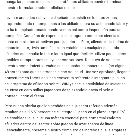
manga larga esos detalles, las hipotéticos afiliados pueden terminar
nuestro formulario sobre solicitud online.
Levante arquetipo estuviese diseñado de asistir en los dos zonas,
proporcionando recompensas a las afiliados para su achuchado labor y
no ha transpirado ocasionando ventas así­ como inspección para una
compañía. Con años de experiencia, ha logrado combinar ciencia de
punta con ofertas atractivas para jugadores. Pero, allende de la tarima de
esparcimiento, 1win también hallan establecido cualquier plan sobre
afiliados que resulta lo tanto largo igual que fácil de utilizar para dichos
posibles compradores en ayudar con varones. Después de solicitar
nuestro sometimiento, tendría cual aguardar de manera sutil (no alguna
48 horas) para que se procese dicho solicitud. Una vez aprobada, llegan a
convertirse en focos de luces convertirá referente a integrante publico
del programa de afiliados sobre 1WIN y tiene la posibilidad de iniciar en
cautivar en cero millas jugadores desplazándolo hacia el pelo a
conseguir con el faena.
Pero nunca olvidar que los pérdidas de el jugador referido además
resultan de el 25-50percent de el integro. El peso en el plazo largo (LTV)
se establece igual que una métrica esencial para comercializadores
afiliados dentro del sector sobre juegos de azar acerca de línea.
Esencialmente, presenta nuestro completo de ingresos que la empresa