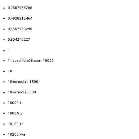
0,2387933706
0,4928212464
0,6557960295
0,904240227
1
1_lapapillote08.com_10000
10
10-school.ru 1500
10-school.ru 500
10000_tr
1000A Z
10100_tr
10205_wa