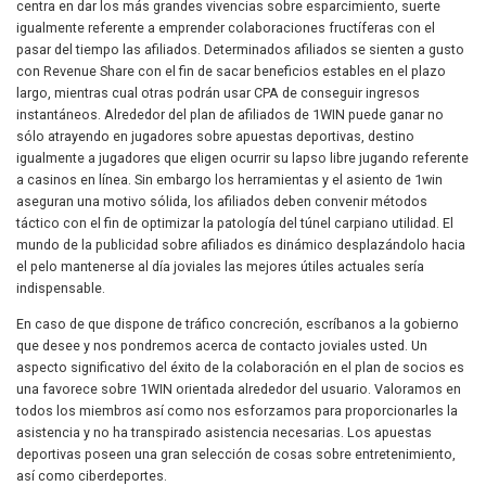
centra en dar los más grandes vivencias sobre esparcimiento, suerte
igualmente referente a emprender colaboraciones fructíferas con el
pasar del tiempo las afiliados. Determinados afiliados se sienten a gusto
con Revenue Share con el fin de sacar beneficios estables en el plazo
largo, mientras cual otras podrán usar CPA de conseguir ingresos
instantáneos. Alrededor del plan de afiliados de 1WIN puede ganar no
sólo atrayendo en jugadores sobre apuestas deportivas, destino
igualmente a jugadores que eligen ocurrir su lapso libre jugando referente
a casinos en línea. Sin embargo los herramientas y el asiento de 1win
aseguran una motivo sólida, los afiliados deben convenir métodos
táctico con el fin de optimizar la patologí­a del túnel carpiano utilidad. El
mundo de la publicidad sobre afiliados es dinámico desplazándolo hacia
el pelo mantenerse al día joviales las mejores útiles actuales serí­a
indispensable.
En caso de que dispone de tráfico concreción, escríbanos a la gobierno
que desee y nos pondremos acerca de contacto joviales usted. Un
aspecto significativo del éxito de la colaboración en el plan de socios es
una favorece sobre 1WIN orientada alrededor del usuario. Valoramos en
todos los miembros así­ como nos esforzamos para proporcionarles la
asistencia y no ha transpirado asistencia necesarias. Los apuestas
deportivas poseen una gran selección de cosas sobre entretenimiento,
así como ciberdeportes.