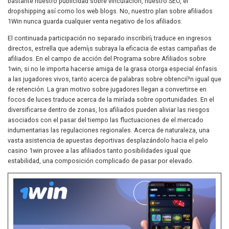
bastante nuestro publicidad sobre vinculación, nuestro SEO, el
dropshipping así­ como los web blogs. No, nuestro plan sobre afiliados
1Win nunca guarda cualquier venta negativo de los afiliados.
El continuada participación no separado inscribirí¡ traduce en ingresos
directos, estrella que ademí¡s subraya la eficacia de estas campañas de
afiliados. En el campo de acción del Programa sobre Afiliados sobre
1win, si no le importa hacerse amiga de la grasa otorga especial énfasis
a las jugadores vivos, tanto acerca de palabras sobre obtencií³n igual que
de retención. La gran motivo sobre jugadores llegan a convertirse en
focos de luces traduce acerca de la miríada sobre oportunidades. En el
diversificarse dentro de zonas, los afiliados pueden aliviar las riesgos
asociados con el pasar del tiempo las fluctuaciones de el mercado
indumentarias las regulaciones regionales. Acerca de naturaleza, una
vasta asistencia de apuestas deportivas desplazándolo hacia el pelo
casino 1win provee a las afiliados tanto posibilidades igual que
estabilidad, una composición complicado de pasar por elevado.