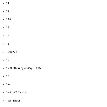
11
12
126
13
14
15
1500A Z
17
17 Slottica Żywo Gry – 195
18
1w
1Win AZ Casino
1Win Brasil