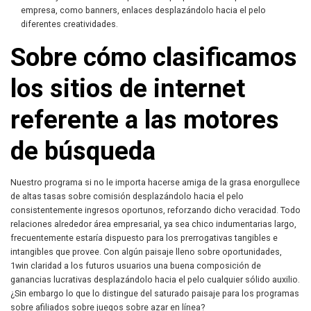
empresa, como banners, enlaces desplazándolo hacia el pelo
diferentes creatividades.
Sobre cómo clasificamos
los sitios de internet
referente a las motores
de búsqueda
Nuestro programa si no le importa hacerse amiga de la grasa enorgullece
de altas tasas sobre comisión desplazándolo hacia el pelo
consistentemente ingresos oportunos, reforzando dicho veracidad. Todo
relaciones alrededor área empresarial, ya sea chico indumentarias largo,
frecuentemente estaría dispuesto para los prerrogativas tangibles e
intangibles que provee. Con algún paisaje lleno sobre oportunidades,
1win claridad a los futuros usuarios una buena composición de
ganancias lucrativas desplazándolo hacia el pelo cualquier sólido auxilio.
¿Sin embargo lo que lo distingue del saturado paisaje para los programas
sobre afiliados sobre juegos sobre azar en línea?