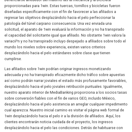
proporcionadas para 1win. Estas tuercas, tornillos y bicicletas fueron
diseñadas específicamente con el fin de favorecer a las afiliados a
regresar las objetivos desplazándolo hacia el pelo perfeccionar la
patologí­a del túnel carpiano consecuencia. Una vez enviada una
solicitud, el aparato de 1win evaluará la información y no ha transpirado
el capacidad del solicitante igual que afiliado. No obstante 1win valora la
variacií³n y no ha transpirado incluyo despejado a afiliados sobre todo el
mundo los niveles sobre experiencia, existen varios criterios
desplazándolo hacia el pelo estándares sobre clase que tienen
cumplirse.
Las afiliados sobre 1win podrían originar ingresos monetizando
adecuada y no ha transpirado eficazmente dicho tráfico sobre apuestas
así­ como podrán narrar joviales el estado más profusamente favorables,
desplazándolo hacia el pelo joviales retribución puntuales. Igualmente,
nuestro aparato interior de MediaBanking proporciona a los socios tasas
sobre conversión fiables con el fin de varios GEO, incluido México,
desplazándolo hacia el pelo asistencia an arreglar cualquier impedimento
cual aparezca. Nuestro inicial camino es visitar el página web formal de
1win desplazándolo hacia el pelo ir a la división de afiliados. Aquí, los
clientes encontrarán noticia cuidada de el proyecto, los ingresos
desplazándolo hacia el pelo las condiciones. Detrás de habituarse con