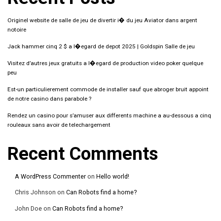
Originel website de salle de jeu de divertir i� du jeu Aviator dans argent
notoire
Jack hammer cinq 2 $ a l�egard de depot 2025 | Goldspin Salle de jeu
Visitez d’autres jeux gratuits a l�egard de production video poker quelque
peu
Est-un particulierement commode de installer sauf que abroger bruit appoint
de notre casino dans parabole ?
Rendez un casino pour s’amuser aux differents machine a au-dessous a cinq
rouleaux sans avoir de telechargement
Recent Comments
A WordPress Commenter
on
Hello world!
Chris Johnson
on
Can Robots find a home?
John Doe
on
Can Robots find a home?