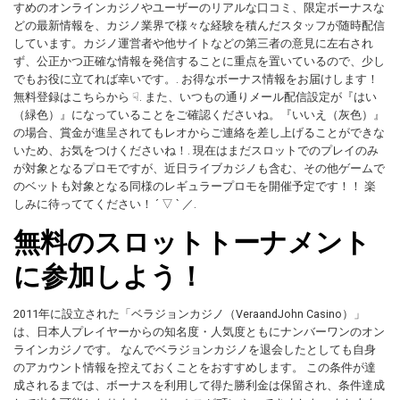
すめのオンラインカジノやユーザーのリアルな口コミ、限定ボーナスな
どの最新情報を、カジノ業界で様々な経験を積んだスタッフが随時配信
しています。カジノ運営者や他サイトなどの第三者の意見に左右され
ず、公正かつ正確な情報を発信することに重点を置いているので、少し
でもお役に立てれば幸いです。. お得なボーナス情報をお届けします！
無料登録はこちらから ☟. また、いつもの通りメール配信設定が『はい
（緑色）』になっていることをご確認くださいね。『いいえ（灰色）』
の場合、賞金が進呈されてもレオからご連絡を差し上げることができな
いため、お気をつけくださいね！. 現在はまだスロットでのプレイのみ
が対象となるプロモですが、近日ライブカジノも含む、その他ゲームで
のベットも対象となる同様のレギュラープロモを開催予定です！！ 楽
しみに待っててください！ ´ ▽ ` ／.
無料のスロットトーナメント
に参加しよう！
2011年に設立された「ベラジョンカジノ（VeraandJohn Casino）」
は、日本人プレイヤーからの知名度・人気度ともにナンバーワンのオン
ラインカジノです。 なんでベラジョンカジノを退会したとしても自身
のアカウント情報を控えておくことをおすすめします。 この条件が達
成されるまでは、ボーナスを利用して得た勝利金は保留され、条件達成