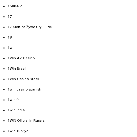
1500A Z
17
17 Slottica Żywo Gry – 195
18
1w
1Win AZ Casino
1Win Brasil
1WIN Casino Brasil
1win casino spanish
1win fr
1win India
1WIN Official In Russia
1win Turkiye