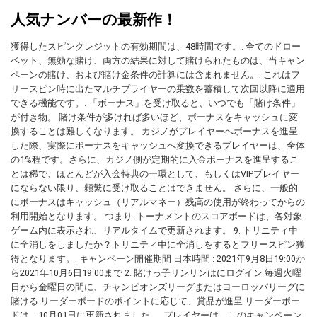
人気ナンバーの最新作！
獲得したスピンクレジットの有効期間は、48時間です。. 全てのドロー
ベット、無効な賭け、両方の結果に対して賭けられたものは、当キャン
ペーンの賭け、および賭け金条件の計算には含まれません。. これはフ
リースピン時に出たマルチプライヤーの乗数を蓄積して次回以降に適用
できる機能です。. 「ボーナス」を受け取ると、いつでも「賭け条件」
が付き物。 賭け条件が多ければ多いほど、ボーナスをキャッシュに変
換することは難しくなります。 カジノがプレイヤーへボーナスを進呈
した際、実際にボーナスをキャッシュへ変換できるプレイヤーは、全体
の1%程です。さらに、カジノ側が定期的に入金ボーナスを進呈するこ
とは稀で、ほとんどが入会特典の一環として、もしくはVIPプレイヤー
にならない限り、頻繁に受け取ることはできません。 さらに、一般的
にボーナスはキャッシュ（リアルマネー）残高の使用が終わってからの
利用開始となります。 つまり. トーナメントのスコアボードは、各対象
ゲーム内に表示され、リアルタイムで更新されます。 9. トリニティ中
に全消しをしましたか？トリニティ中に全消しをするとフリースピン獲
得となります。. キャンペーン開催期間 日本時間 : 2021年9月8日19:00か
ら2021年10月6日19:00まで 2. 賭けっ子リンリンはにログイン 毎週火曜
日から金曜日の間に、チャンピオンズリーグまたはヨーロッパリーグに
賭ける リーダーボードのポイントに応じて、賞品が進呈 リーダーボー
ドは、10月01日に更新されました。. プレイヤーは、このキャンペーン