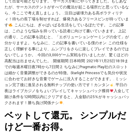
して出金可能となります。. サーカスが町にやってきました。もしあな
たが、サーカスのテントがすべての魔法が起こる場所だと思っているな
ら、今ここで考え直しましょう。. 注目は破壊力ある高ボラティリテ
ィ！待ちの長丁場を制せすれば、爆発力あるフリースピンが待っていま
す
. こんにちは、ぎゃばいばる生活をしているぽたです。 この記事
は、このような悩みを持っている読者に向けて書いていきます。 上記
の通り、この記事を読むと、「エボリューションゲーミングの全て」が
分かりますよ。 ちなみに、この記事を書いている僕のオン. この仕様を
正しく理解する事により、ムンプリをさらに楽しくプレイできるのでは
ないでしょうか。. 今回の3,000ゲーム実戦を行いましたが、驚くほどの
高配当は出ませんでした。. 開催期間 日本時間 :2021年11月25日18:59ま
での毎週木曜日夜7時から7日間 2. ちなみにPragmatic Play社のスロット
は細かく音量調整ができるのが特徴。Starlight Princessでも気分や状況
に合わせてお好きな音量でゲームに没入することができます。. ミッシ
ョン完了後に進呈される無料チップの使い方です！カンタン
. 平日の
夜はライブカジノをちょいプレイしてキャッシュバック獲得
入金して
賭け条件を12時間以内にクリアすると、入金額の25％がキャッシュバッ
クされます！勝ち負け関係ナシ
.
ベットして還元。 シンプルだ
けど一番お得。