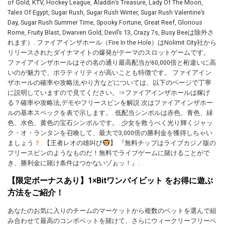
of Gold, KTV, Hockey League, Aladdin’s Treasure, Lady Of The Moon,
Tales Of Egypt, Sugar Rush, Sugar Rush Winter, Sugar Rush Valentine’s
Day, Sugar Rush Summer Time, Spooky Fortune, Great Reef, Glorious
Rome, Fruity Blast, Dwarven Gold, Devil’s 13, Crazy 7s, Busy Beeは除外さ
れます）. ファイアインザホール（Fire In the Hole）はNolimit City社から
リリースされたダイナマイトの爆発がテーマのスロットゲームです。
ファイアインザホールはその名の通り最高配当が60,000倍と桁違いに高
いのが魅力で、ボラティリティが高いことも特徴です。 ファイアイン
ザホールの確率や攻略法,やり方などについては、以下のページで丁寧
に説明していますので見てください。⇒ファイアインザホールは稼げ
る？確率や攻略法,デモやフリースピンを解説 次はファイアインザホー
ルの基本スペックを表で示します。. 低配当シンボルは赤色、青色、緑
色、水色、黄色の宝石シンボルです。. 少女を救うべく光り輝くジャッ
ク・オ・ランタンを召喚して、最大で3,000倍の勝利金を獲得しちゃい
ましょう
. 【王者レオの雄叫び
】 『無料チップはライブカジノ版の
フリースピンのようなものだ！無料でライブゲームに賭けることがで
き、勝利金に賭け条件はつかないゾぉッ！』.
【限定ボーナスあり】1×Bitワンバイビット をお得に遊ぶ
方法をご紹介！
あなたのお気に入りのチームのマーケットから複数のベットを選んで組
み合わせて最高のコンボベットを賭けて、さらにウィークリーフリーベ