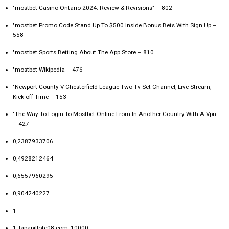
"mostbet Casino Ontario 2024: Review & Revisions" – 802
"mostbet Promo Code Stand Up To $500 Inside Bonus Bets With Sign Up –
558
"‎mostbet Sports Betting About The App Store – 810
"mostbet Wikipedia – 476
"Newport County V Chesterfield League Two Tv Set Channel, Live Stream,
Kick-off Time – 153
"The Way To Login To Mostbet Online From In Another Country With A Vpn
– 427
0,2387933706
0,4928212464
0,6557960295
0,904240227
1
1_lapapillote08.com_10000