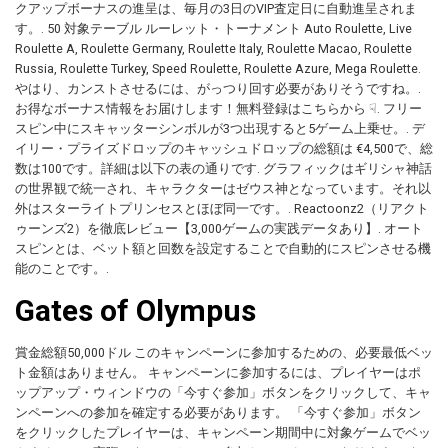
クアップボーナスの進呈は、毎月の3日のVIP査定日に自動進呈されま
す。. 50 対象テーブル ルーレット・トーナメント Auto Roulette, Live
Roulette A, Roulette Germany, Roulette Italy, Roulette Macao, Roulette
Russia, Roulette Turkey, Speed Roulette, Roulette Azure, Mega Roulette.
やはり、カンストさせるには、がっつり回す必要がありそうですね。.
お得なボーナス情報をお届けします！無料登録はこちらから ☟. フリー
スピン中にスキャッターシンボルが3つ出現すると5ゲーム上乗せ。. デ
イリー・プライズドロップのキャッシュドロップの総額は €4,500で、総
数は100です。詳細は以下の表の通りです. グラフィックはギリシャ神話
の世界観で統一され、キャラクターはゼウス神となっています。それ以
外はスターライトプリンセスとほぼ同一です。. Reactoonz2（リアクト
ゥーンズ2）を徹底レビュー【3,000ゲームの実践データあり】. オート
スピンとは、ベット額と回数を設定することで自動的にスピンさせる機
能のことです。.
Gates of Olympus
賞金総額50,000ドル このキャンペーンに参加するための、必要最低ベッ
ト金額はありません。 キャンペーンに参加するには、プレイヤーはポ
ップアップ・ウィンドウの「今すぐ参加」ボタンをクリックして、キャ
ンペーンへの参加を確定する必要があります。 「今すぐ参加」ボタン
をクリックしたプレイヤーは、キャンペーン期間中に対象ゲームでベッ