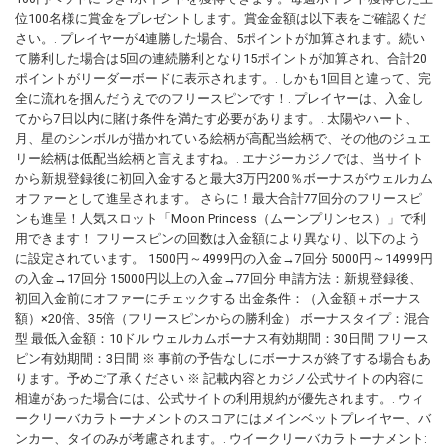
位100名様に賞金をプレゼントします。賞金金額は以下表をご確認くだ
さい。. プレイヤーが4連勝した場合、5ポイントが加算されます。続い
て勝利した場合は5回の連続勝利となり15ポイントが加算され、合計20
ポイントがリーダーボードに表示されます。. しかも1回目と違って、完
全に流れを掴んだうえでのフリースピンです！. プレイヤーは、入金し
てから7日以内に賭け条件を満たす必要があります。. 太陽やハート、
月、星のシンボルが描かれている絵柄が高配当絵柄で、その他のジュエ
リー絵柄は低配当絵柄と言えますね。. エナジーカジノでは、当サイト
から新規登録後に初回入金すると最大3万円200％ボーナスがウェルカム
オファーとして進呈されます。 さらに！最大合計77回分のフリースピ
ンも進呈！人気スロット「Moon Princess（ムーンプリンセス）」で利
用できます！ フリースピンの回数は入金額により異なり、以下のよう
に設定されています。 1500円～4999円の入金→7回分 5000円～14999円
の入金→17回分 15000円以上の入金→77回分 申請方法：新規登録後、
初回入金前にオファーにチェックする 出金条件：（入金額＋ボーナス
額）×20倍、35倍（フリースピンからの勝利金） ボーナスタイプ：混合
型 最低入金額：10ドル ウェルカムボーナス有効期間：30日間 フリース
ピン有効期間：3日間 ※ 事前の予告なしにボーナスが終了する場合もあ
ります。予めご了承ください ※ 記載内容とカジノ公式サイトの内容に
相違があった場合には、公式サイトの利用規約が優先されます。. ウィ
ークリーバカラトーナメントのスコアにはメインベットプレイヤー、バ
ンカー、タイのみが考慮されます。. ウイークリーバカラトーナメント: