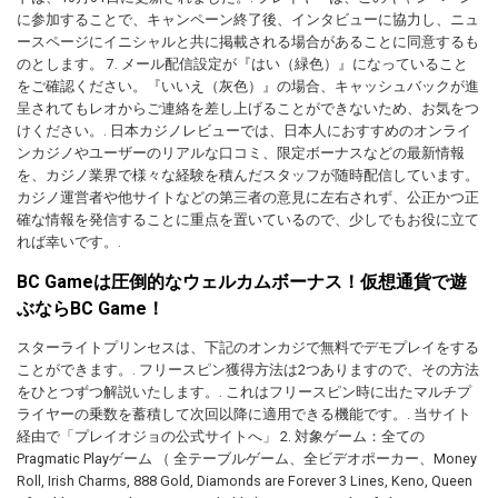
に参加することで、キャンペーン終了後、インタビューに協力し、ニュ
ースページにイニシャルと共に掲載される場合があることに同意するも
のとします。 7. メール配信設定が『はい（緑色）』になっていること
をご確認ください。『いいえ（灰色）』の場合、キャッシュバックが進
呈されてもレオからご連絡を差し上げることができないため、お気をつ
けください。. 日本カジノレビューでは、日本人におすすめのオンライ
ンカジノやユーザーのリアルな口コミ、限定ボーナスなどの最新情報
を、カジノ業界で様々な経験を積んだスタッフが随時配信しています。
カジノ運営者や他サイトなどの第三者の意見に左右されず、公正かつ正
確な情報を発信することに重点を置いているので、少しでもお役に立て
れば幸いです。.
BC Gameは圧倒的なウェルカムボーナス！仮想通貨で遊
ぶならBC Game！
スターライトプリンセスは、下記のオンカジで無料でデモプレイをする
ことができます。. フリースピン獲得方法は2つありますので、その方法
をひとつずつ解説いたします。. これはフリースピン時に出たマルチプ
ライヤーの乗数を蓄積して次回以降に適用できる機能です。. 当サイト
経由で「プレイオジョの公式サイトへ」 2. 対象ゲーム：全ての
Pragmatic Playゲーム （ 全テーブルゲーム、全ビデオポーカー、Money
Roll, Irish Charms, 888 Gold, Diamonds are Forever 3 Lines, Keno, Queen