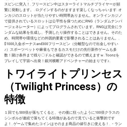
スピンに突入！. フリースピン中はスターライトマルチプライヤーが頻
繁に発動します。. ログインするのがますます楽しくなっちゃいます. オ
ンカジのスロットが当たりやすい時間帯ありません。オンラインカジノ
で提供されているスロットは公平性を保つためにRNG（ランダムナンバ
ージェネレーター）によってプログラムされています。RNGは完全にラ
ンダムな結果を生成し、予測したり操作することはできません。そのた
め、時間帯や環境などの外因的要素で影響されることはありません。.
$1000入金ボーナスand300フリースピン（分離型なので出金しやすい
♪）スポーツベットや麻雀もできるカスモだけの先行新作ゲームも多
数！賭け条件まで残り〇ドルと確認ができるので燃えますｗ. Toonzを
プレイして宇宙へ出発！銀河横断アドベンチャーの始まりです♪.
トワイライトプリンセス
（Twilight Princess）の
特徴
１回でも500倍が落ちてくると、その後に狂ったように100倍クラスの
シンボルが連続で落ちてくる特徴があるので見ていると衝撃的です
よ！. ゲームで集めたコインはそのまま商品の値引きに使える！. ・ラン