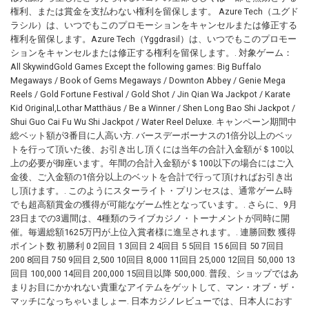
権利、または賞金を支払わない権利を留保します。 Azure Tech（ユグド
ラシル）は、いつでもこのプロモーションをキャンセルまたは修正する
権利を留保します。Azure Tech（Yggdrasil）は、いつでもこのプロモー
ションをキャンセルまたは修正する権利を留保します。. 対象ゲーム：
All SkywindGold Games Except the following games: Big Buffalo
Megaways / Book of Gems Megaways / Downton Abbey / Genie Mega
Reels / Gold Fortune Festival / Gold Shot / Jin Qian Wa Jackpot / Karate
Kid Original,Lothar Matthäus / Be a Winner / Shen Long Bao Shi Jackpot /
Shui Guo Cai Fu Wu Shi Jackpot / Water Reel Deluxe. キャンペーン期間中
総ベット額が3番目に人高い方. バースデーボーナスの1倍分以上のベッ
トを行って頂いた後、お引き出し頂くには当年の合計入金額が＄100以
上の必要が御座います。年間の合計入金額が＄100以下の場合にはご入
金後、ご入金額の1倍分以上のベットを合計で行って頂ければお引き出
し頂けます。. このようにスターライト・プリンセスは、通常ゲーム時
でも超高額賞金の獲得が可能なゲーム性となっています。. さらに、9月
23日までの3週間は、4種類のライブカジノ・トーナメントが同時に開
催。毎週総額1625万円が上位入賞者様に進呈されます。. 連勝回数 獲得
ポイント数 初勝利 0 2回目 1 3回目 2 4回目 5 5回目 15 6回目 50 7回目
200 8回目 750 9回目 2,500 10回目 8,000 11回目 25,000 12回目 50,000 13
回目 100,000 14回目 200,000 15回目以降 500,000. 普段、ショップではあ
まりお目にかかれない貴重なアイテムをゲットして、マン・オブ・ザ・
マッチになっちゃいましょー. 日本カジノレビューでは、日本人におす