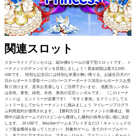
関連スロット
スターライトプリンセスは、縦5×横6リールの落下型スロットです。. ト
ーナメントのチャンピオンを目指しましょう！賞金総額は最大2,000
USDです。. 特別な記念日には特別な幸運が舞い降りる。お誕生日月の1
日からボーナス受取ページのバースデーボーナス項目からボーナスお受
取り頂けます、是非お見逃しなくご活用下さいませ。. 低配当シンボル
は赤色、青色、緑色、水色、黄色の宝石シンボルです。. 《このトーナ
メントは、エントリーが必要です》 「今すぐ参加」をクリックしてエ
ントリーをしてからトーナメントに挑みましょう. マイレージプログラ
ム利用規約が適用されます。. 【勝利方法】 トーナメントの勝者は、期
間中の該当ゲームでの1スピンから獲得した勝利の倍率が高い順に決定
します。. 20 USDで、Wazdanゲームをプレイするだけ！キャッシュドロ
ップ賞金獲得を狙ってください！. 対象外ゲーム : 全てのテーブルゲー
ム、全てのビデオポーカー、マネー・ロール、アイリッシュ・チャーム