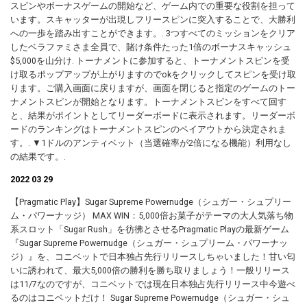
スピンやボーナスゲームの開始など、ゲーム内での重要な役割を担って
います。スキャッターが出現しフリースピンに突入することで、大勝利
への一歩を踏み出すことができます。. 3つすべてのミッションをクリア
したベラファミさま全員で、賭け条件たった1倍のボーナスキャッシュ
$5,000を山分け. トーナメントに参加すると、トーナメントスピンを受
け取るポップアップが上がりますのでokをクリックしてスピンを受け取
ります。ご購入画面に戻りますが、画面を閉じると指定のゲームのトー
ナメントスピンが開始となります。トーナメントスピンをすべて回す
と、結果がポイントとしてリーダーボードに表示されます。リーダーボ
ードのランキングはトーナメントスピンのペイアウトから決定されま
す。. ▼1ドルのアンティベット（当選確率が2倍になる機能）利用なし
の結果です。.
2022 03 29
【Pragmatic Play】Sugar Supreme Powernudge（シュガー・シュプリー
ム・パワーナッジ） MAX WIN：5,000倍お菓子がテーマの大人気落ち物
系スロット「Sugar Rush」を彷彿とさせるPragmatic Playの最新ゲーム
『Sugar Supreme Powernudge（シュガー・シュプリーム・パワーナッ
ジ）』を、コニベットで日本独占先行リリースしちゃいました！甘い匂
いに誘われて、最大5,000倍の勝利を勝ち取りましょう！一般リリース
は11/7なのですが、コニベットでは現在日本独占先行リリース中今遊べ
るのはコニベットだけ！ Sugar Supreme Powernudge（シュガー・シュ