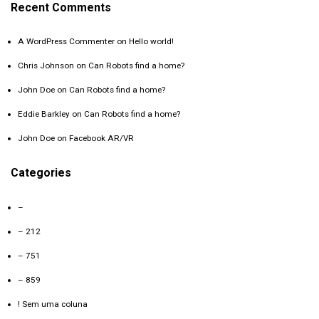
Recent Comments
A WordPress Commenter
on
Hello world!
Chris Johnson
on
Can Robots find a home?
John Doe
on
Can Robots find a home?
Eddie Barkley
on
Can Robots find a home?
John Doe
on
Facebook AR/VR
Categories
–
– 212
– 751
– 859
! Sem uma coluna