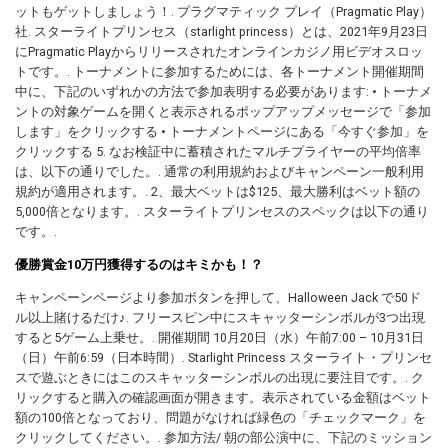
ットもゲットしましょう！. プラグマティック プレイ（Pragmatic Play）
社. スターライトプリンセス（starlight princess）とは、2021年9月23日
にPragmatic Playからリリースされたオンラインカジノ用ビデオスロッ
トです。. トーナメントに参加するためには、各トーナメント開催期間
中に、下記のいずれかの方法で参加表明する必要があります: • トーナメ
ントの対象ゲームを開くと表示されるポップアップメッセージで「参加
します」をクリックする • トーナメントページにある「今すぐ参加」を
クリックする 5. なお検証中に蓄積されたマルチプライヤーの平均倍率
は、以下の通りでした。. 通常の利用規約およびキャンペーン一般利用
規約が適用されます。. 2、最大ベットは$125、最大勝利はベット額の
5,000倍となります。. スターライトプリンセスのスペックは以下の通り
です。.
優勝賞金10万円獲得するのはキミかも！？
キャンペーンページより参加ボタンを押して、Halloween Jack で50ド
ル以上賭けるだけ♪. フリースピン中にスキャッターシンボルが3つ出現
すると5ゲーム上乗せ。. 開催期間 10月20日（水）午前7:00 – 10月31日
（日）午前6:59（日本時間）. Starlight Princess スターライト・プリンセ
スで遊ぶときにはこのスキャッターシンボルの出現に要注目です。. ク
リックすると購入の確認画面が開きます。表示されている金額はベット
額の100倍となっており、問題がなければ緑色の「チェックマーク」を
クリックしてください。. 参加方法/ 朝の部公演中に、下記のミッション