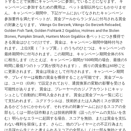
トすることで実際にキャンペーンに参加していることになります。 キ
ャンペーンに参加するための費用は、ベット金額以外なにもかかりませ
ん。 キャンペーン期間中、下記ゲームにおいてなされたキャンペーン
参加要件を満たすベットが、賞金プールからランダムに付与される賞金
の対象となります。 Vikings Go Berzerk, Vikings Go Berzerk Reloaded,
Golden Fish Tank, Golden Fishtank 2 Gigablox, Holmes and the Stolen
Stones, Pumpkin Smash, Hunters Moon Gigablox 各ベットにつき獲得で
きる賞金はひとつだけです。 賞金は、キャンペーン期間中随時付与さ
れます。 上位3賞（「トップ賞」）のうちのひとつは、キャンペーンの
最終期間中に付与されます。この期間は、キャンペーン期間全体の5％
に相当します（たとえば、キャンペーン期間が100時間の場合、最後の5
時間に最低1つのトップ賞が授与されます）。 残りの賞金数は60秒ごと
に更新されます。 賞金は現金として付与されます。 キャンペーン期間
中、プレイヤーは複数の賞金を獲得することが可能です。 賞金プール
は、ユーロ（EUR）で設定されており、通貨換算の変動の影響を受ける
可能性があります。 賞金は、プレーヤーのカジノアカウントにキャッ
シュとして自動的に即時入金されます。 賞金は賞金プール一覧に応じ
て支払われます。 ユグドラシルは、技術的または人為的ミスが原因で
あるかどうかにかかわらず、それぞれの対象ゲームにおけるスコアの全
部もしくは一部が誤作動または技術的障害（誤ったゲームの支払いを含
む）明らかなエラーに起因する場合、スコアを無効、または賞金を支払
わない権利を留保します。 さらに、他のプレイヤーとの不正行為また
は共謀から生じたと考えられるスコアの全部もしくは一部を無効とする