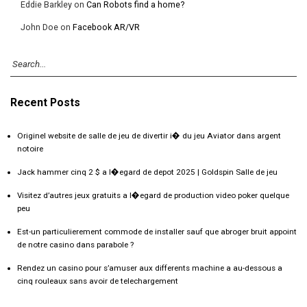
Eddie Barkley
on
Can Robots find a home?
John Doe
on
Facebook AR/VR
Recent Posts
Originel website de salle de jeu de divertir i� du jeu Aviator dans argent
notoire
Jack hammer cinq 2 $ a l�egard de depot 2025 | Goldspin Salle de jeu
Visitez d’autres jeux gratuits a l�egard de production video poker quelque
peu
Est-un particulierement commode de installer sauf que abroger bruit appoint
de notre casino dans parabole ?
Rendez un casino pour s’amuser aux differents machine a au-dessous a
cinq rouleaux sans avoir de telechargement