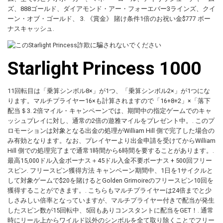
ズ、888ゴールド、ダイアモンド・アー・フォーエバー3ラインズ、クイ
ーン・オブ・ゴールド、 3. 《賞金》 賭け条件1倍のお祝い金$777 ボー
ナスキャッシュ.
Starlight Princess 1000
11回転目は「乗算シンボル8×」が1つ、「乗算シンボル2×」が1つにな
ります。マルチプライヤー16×も計算されますので「16+8+2」×「落下
配当＄3. 2倍マイル・キャンペーンでは、期間中の指定ゲームでのキャ
ッシュプレイに対し、通常の2倍の遊雅マイルをプレゼント中。. このプ
ロモーションは対象となる出金の処理がWilliam Hill 側で完了した場合の
み有効となります。なお、プレイヤーより出金申請を受けてからWilliam
Hill 側での処理完了まで通常1時間から6時間を要することがあります。.
最高15,000ドル入金ボーナス＋45ドル入金不要ボーナス + 500回フリー
スピン. フリースピン獲得方法 キャンペーン期間中、1日を1サイクルと
して対象ゲームで$20を賭けるとGolden Grimoireのフリースピン10回を
獲得することができます。. こちらもマルチプライヤーは24倍までと少
しさみしい倍率となっていますが、マルチプライヤー付きで配当が発生
したスピン数が15回転中、5回もありコンスタントに配当をGET！. 通常
時にリール上からワイルド以外のシンボルを全て取り除くことでフリー