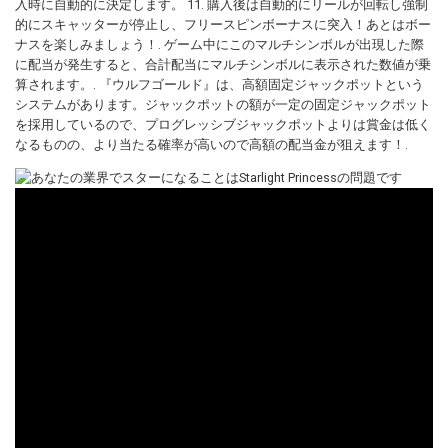
入時に自動的に決定します。 11. 購入後は自動的にリールが回転し強制
的にスキャッターが停止し、フリースピンボーナスに突入！あとはボー
ナスを楽しみましょう！. ゲーム中にこのマルチシンボルが出現した際
に配当が発生すると、合計配当にマルチシンボルに表示された数値が乗
算されます。. 『ウルフゴールド』は、高額固定ジャックポットという
システムがあります。ジャックポットの額が一定の固定ジャックポット
を採用しているので、プログレッシブジャックポットよりは賞金は低く
なるものの、より当たる確率が高いので高額の配当金が狙えます！.