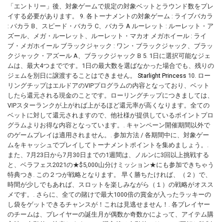
「エントリー」後、対象ゲームで規定の対象ベットとラウンド数をプレ
イする必要があります。 9. 各トーナメントの対象ゲーム : ライブバカラ
: バカラ B、スピード・バカラ C、バカラ A ルーレット : ルーレット・ア
ズール、メガ・ルーレット、ルーレット・マカオ メガホイール : ライ
ブ・メガホイール ブラックジャック : ワン・ブラックジャック、ブラッ
クジャック・アズール A、ブラックジャック B 5. 1日に選択可能なジェ
ムは、最大4つまでです。1日の最大数を選ばなかった場合でも、残りの
ジェムを別日に譲渡することはできません。
Starlight Princess
10. ロー
リングチップはエルドアのVIPプログラムの内容となっており、ベット
したら還元される現金のことです。ローリングチップにつきましては、
VIPスターランクが上がれば上がるほど還元率が高くなります。全ての
ベットに対して還元されますので、他社様が提供しているポイントプロ
グラムよりお得な内容となっています。. キャンペーン開催期間以外で
のゲームプレイは適用されません。. 参加方法 / 各期間中に、対象ゲー
ムをキャッシュでプレイしてトーナメントポイントを集めましょう。.
また、7月23日から7月30日までの1週間は、ノルンに3回以上挑戦する
と、ベラフェス2021の★$5,000山分けミッション★にも参加できちゃう
特典つき. この２つが戦略となります。 早く勝ちたければ、（２）で、
時間が少しでもあれば、スロットを楽しみながら（１）の戦略がオスス
メです。. さらに、全ての賭けで最大1000倍の賞金が入ったラッキーの
し袋をゲットできるチャンスが！これは見逃せません！. 各プレイヤー
のチームは、プレイヤーの誕生月が偶数か奇数かによって、アイテム購