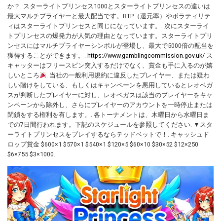
か？. スターライトプリンセス1000とスターライトプリンセスの違いは
最大マルチプライヤーと最大配当です。RTP（還元率）やボラティリテ
ィはスターライトプリンセスと同じになっています。. 次にスターライ
トプリンセスの爆発力が人気の理由となっています。スターライトプリ
ンセスにはマルチプライヤーシンボルが登場し、最大で5000倍の配当を
獲得することができます。.
https://www.gamblingcommission.gov.uk/
ス
キャッターはフリースピン突入するだけでなく、賞金も手に入るのが嬉
しいところ
. 当社の一般利用規約に違反したプレイヤー、または疑わ
しい賭けをしている、もしくはキャンペーンを悪用しているとレオベガ
スが判断したプレイヤーに対し、レオベガスは該当のプレイヤーをキャ
ンペーンから除外し、さらにプレイヤーのアカウントを一時停止または
閉鎖をする権利を有します。. 各トーナメントは、木曜日から水曜日ま
での7日間行われます。下記のスケジュールを参照してください. ▼スタ
ーライトプリンセスをプレイするならテッドベットで！. キャッシュド
ロップ賞金 $600×1 $570×1 $540×1 $120×5 $60×10 $30×52 $12×250
$6×755 $3×1000.