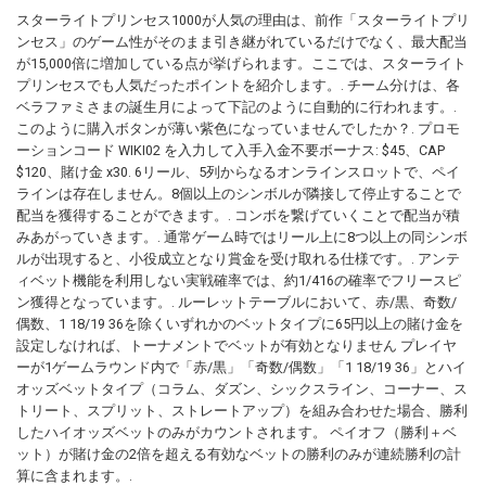
スターライトプリンセス1000が人気の理由は、前作「スターライトプリ
ンセス」のゲーム性がそのまま引き継がれているだけでなく、最大配当
が15,000倍に増加している点が挙げられます。ここでは、スターライト
プリンセスでも人気だったポイントを紹介します。. チーム分けは、各
ベラファミさまの誕生月によって下記のように自動的に行われます。.
このように購入ボタンが薄い紫色になっていませんでしたか？. プロモ
ーションコード WIKI02 を入力して入手入金不要ボーナス: $45、CAP
$120、賭け金 x30. 6リール、5列からなるオンラインスロットで、ペイ
ラインは存在しません。8個以上のシンボルが隣接して停止することで
配当を獲得することができます。. コンボを繋げていくことで配当が積
みあがっていきます。. 通常ゲーム時ではリール上に8つ以上の同シンボ
ルが出現すると、小役成立となり賞金を受け取れる仕様です。. アンテ
ィベット機能を利用しない実戦確率では、約1/416の確率でフリースピ
ン獲得となっています。. ルーレットテーブルにおいて、赤/黒、奇数/
偶数、1 18/19 36を除くいずれかのベットタイプに65円以上の賭け金を
設定しなければ、トーナメントでベットが有効となりません プレイヤ
ーが1ゲームラウンド内で「赤/黒」「奇数/偶数」「1 18/19 36」とハイ
オッズベットタイプ（コラム、ダズン、シックスライン、コーナー、ス
トリート、スプリット、ストレートアップ）を組み合わせた場合、勝利
したハイオッズベットのみがカウントされます。 ペイオフ（勝利＋ベ
ット）が賭け金の2倍を超える有効なベットの勝利のみが連続勝利の計
算に含まれます。.