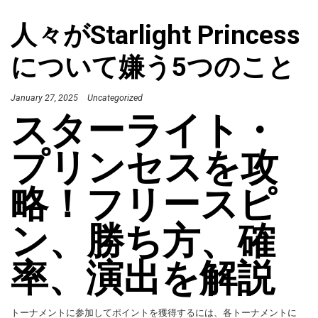
人々がStarlight Princess
について嫌う5つのこと
January 27, 2025
Uncategorized
スターライト・
プリンセスを攻
略！フリースピ
ン、勝ち方、確
率、演出を解説
トーナメントに参加してポイントを獲得するには、各トーナメントに