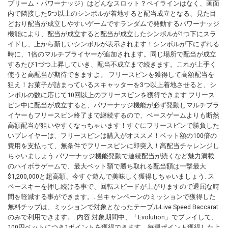
プリーム・パワーナッジ）はどんなスロット？ペイラインはなく、画面
内で隣接した5つ以上のシンボルが着地すると配当成立となる、見た目
どおり配当が成立しやすいゲームですランダムで発動するパワーナッジ
機能により、配当が成立すると配当が成立したシンボルが1つ下にスラ
イドし、上から新しいシンボルが表示されます！シンボルが下にずれる
時に、1倍のマルチプライヤーが追加されます。同じ場所で配当が成立
するたび1づつ上昇していき、配当不成立まで続きます。これが上手く
使うと高配当が期待できますよ。 フリースピンを獲得して高額配当を
狙え！お菓子が詰まっているスキャッターを3つ以上着地させると、シ
ンボルの数に応じて10回以上のフリースピンを獲得できます フリース
ピン中に配当が成立すると、パワーナッジ機能が必ず発動しマルチプラ
イヤーもフリースピン終了まで継続するので、ベースゲームよりも断然
高額配当が狙いやすくなっちゃいます！すぐにフリースピンで勝負した
いプレイヤーは、フリースピンは購入がオススメ！ベット額の100倍の
費用を支払って、無条件でフリースピンに即突入！高配当チャレンジし
ちゃいましょう パワーナッジ機能発動で連続配当が続くなど魅力満載
のハイボラゲームで、最大ベット額で勝ち取れる配当額は一撃最大
$1,200,000と超高額、今すぐ遊んで美味しく獲得しちゃいましょう. ス
ペースキーを押し続ける事で、回転スピードが上がりますので退屈な時
間を軽減する事ができます。. 当キャンペーンのミッションで獲得した
無料チップは、ミッションで対象となったテーブルLive Speed Baccarat
のみで利用できます。. 内容 対象期間中、「Evolution」でプレイして、
100円ベットにつき1ポイントを獲得できます。毎週ポイント獲得した上