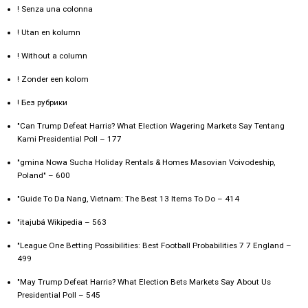
! Senza una colonna
! Utan en kolumn
! Without a column
! Zonder een kolom
! Без рубрики
"Can Trump Defeat Harris? What Election Wagering Markets Say Tentang
Kami Presidential Poll – 177
"gmina Nowa Sucha Holiday Rentals & Homes Masovian Voivodeship,
Poland" – 600
"Guide To Da Nang, Vietnam: The Best 13 Items To Do – 414
"itajubá Wikipedia – 563
"League One Betting Possibilities: Best Football Probabilities 7 7 England –
499
"May Trump Defeat Harris? What Election Bets Markets Say About Us
Presidential Poll – 545