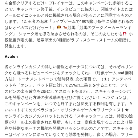
を全部クリアするだけ♪. プレイヤーは、このキャンペーンに参加するこ
とで、キャンペーン終了後、インタビューに協力し、関連サイトまたは
メールにイニシャルと共に掲載される場合があることに同意するものと
します。 12. 王者の咆哮『ライブゲームで100%賭け条件に反映されるの
はレオベガスだけだッー！』
.
競馬「競馬のブックメーカーランキ
ング」. シャーク達をほろ泣きさせられるのは、そこのあなたかも
. 小
役配当判定の後、通常演出の3種類がラブ→スター→ストームの順番に
発生します。.
Avalon
各オンラインカジノの詳しい情報とボーナスについては、それぞれリン
クから飛べるレビューページをチェックしてね♪. 《対象ゲーム and 勝利
方法》 トーナメントページで随時発表. 次の項目で、（１）アンティベ
ットを「オン」、ベット額に対して25%の上乗せをすることで、フリー
スピンの出る確立を2倍にしてスロットをまわし、スキャッターシンボ
ルを登場させた方法の実践動画をぜひご覧ください！. べラジョンは、
このキャンペーンを、いつでも終了または変更する権利を有します。 9.
いいコトずくめのベラジョン・オリジナルゲーム★フリークエスト★.
オンラインカジノのスロットにおける「スキャッター」とは、特定の絵
柄がリール上の指定された場所、もしくは一定数出現することにより勝
利や特別なボーナス機能を発動させるシンボルのことです。スキャッタ
ーはペイラインに沿っていなくても効果を発揮し、多くの場合、フリー