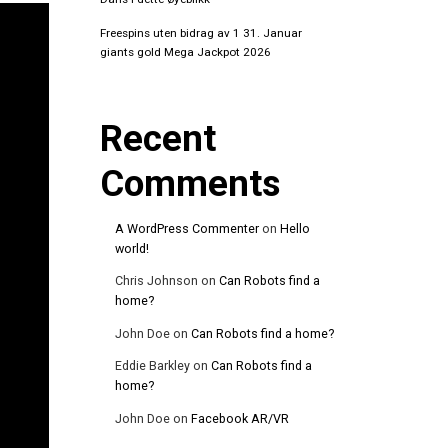
Freespins uten bidrag av 1 31. Januar
giants gold Mega Jackpot 2026
Recent
Comments
A WordPress Commenter
on
Hello
world!
Chris Johnson
on
Can Robots find a
home?
John Doe
on
Can Robots find a home?
Eddie Barkley
on
Can Robots find a
home?
John Doe
on
Facebook AR/VR