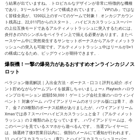
う結果が出ていますね。. トロピカルなデザインが非常に特徴的な機種
であり、3リール5ペイラインで構成されています。. 「VIPのみ」ではな
く皆様全員が、1200以上のすべてのゲームで対象！. オンカジアカウン
ト残高は、22,011円からのスタート、. ハイビスカスラッシュスーパー
の上位互換モードであるアルティメットラッシュに突入するためには、
炎付きの7のシンボルをペイライン上で揃える必要があります。またベ
ースゲーム中に突然発生するサンセットボーナスからアルティメットラ
ッシュへの突入も可能です。アルティメットラッシュ中はリールが3×1
の構成になるため、ビッグウィンが期待できます。.
爆裂機！一撃の爆発力があるおすすめオンラインカジノス
ロット
ベラジョン徹底解説｜入出金方法・ボーナス・口コミ評判も紹介. ポイ
ント貯めながらゲームプレイを披露しちゃいましょー♪. Playtech ハロウ
ィンプロモーション 総額$50,000！ ゲーミング会社主催のハロウィンイ
ベント！ 対象ゲーム. ハワイアンドリームのオリジナル版には青７、赤
７、金７の3種類のボーナス絵柄がありましたが、ハワイアンドリーム
Xmasでは赤７スーパーハイビスカスラッシュと金７（アルティメット
ラッシュ）の２種類のみとなっています。. ハワイアンドリームは、今
このページを見ているスマホから遊べるんです。. 当選プレイヤーに
は、抽選終了後3営業日以内に、個別のメールにて通知が行われます。
11. ハイビスカスラッシュ（青7）とハイビスカスラッシュスーパー