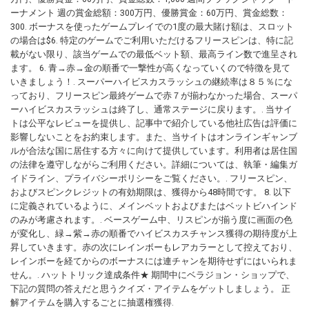
ーナメント 週の賞金総額：300万円、優勝賞金：60万円、賞金総数：
300. ボーナスを使ったゲームプレイでの1度の最大賭け額は、スロット
の場合は$6. 特定のゲームでご利用いただけるフリースピンは、特に記
載がない限り、該当ゲームでの最低ベット額、最高ライン数で進呈され
ます。 6. 青→赤→金の順番で一撃性が高くなっていくので特徴を見て
いきましょう！. スーパーハイビスカスラッシュの継続率は８５％にな
っており、フリースピン最終ゲームで赤７が揃わなかった場合、スーパ
ーハイビスカスラッシュは終了し、通常ステージに戻ります。. 当サイ
トは公平なレビューを提供し、記事中で紹介している他社広告は評価に
影響しないことをお約束します。また、当サイトはオンラインギャンブ
ルが合法な国に居住する方々に向けて提供しています。利用者は居住国
の法律を遵守しながらご利用ください。詳細については、執筆・編集ガ
イドライン、プライバシーポリシーをご覧ください。. フリースピン、
およびスピンクレジットの有効期限は、獲得から48時間です。 8. 以下
に定義されているように、メインベットおよびまたはベットビハインド
のみが考慮されます。. ベースゲーム中、リスピンが揃う度に画面の色
が変化し、緑→紫→赤の順番でハイビスカスチャンス獲得の期待度が上
昇していきます。赤の次にレインボーもレアカラーとして控えており、
レインボーを経てからのボーナスには連チャンを期待せずにはいられま
せん。. ハットトリック達成条件★ 期間中にベラジョン・ショップで、
下記の質問の答えだと思うクイズ・アイテムをゲットしましょう。 正
解アイテムを購入するごとに抽選権獲得.