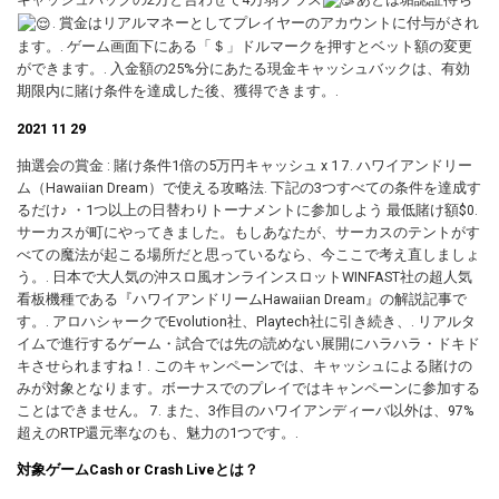
. 賞金はリアルマネーとしてプレイヤーのアカウントに付与がされ
ます。. ゲーム画面下にある「＄」ドルマークを押すとベット額の変更
ができます。. 入金額の25%分にあたる現金キャッシュバックは、有効
期限内に賭け条件を達成した後、獲得できます。.
2021 11 29
抽選会の賞金 : 賭け条件1倍の5万円キャッシュ x 1 7. ハワイアンドリー
ム（Hawaiian Dream）で使える攻略法. 下記の3つすべての条件を達成す
るだけ♪ ・1つ以上の日替わりトーナメントに参加しよう 最低賭け額$0.
サーカスが町にやってきました。もしあなたが、サーカスのテントがす
べての魔法が起こる場所だと思っているなら、今ここで考え直しましょ
う。. 日本で大人気の沖スロ風オンラインスロットWINFAST社の超人気
看板機種である『ハワイアンドリームHawaiian Dream』の解説記事で
す。. アロハシャークでEvolution社、Playtech社に引き続き、. リアルタ
イムで進行するゲーム・試合では先の読めない展開にハラハラ・ドキド
キさせられますね！. このキャンペーンでは、キャッシュによる賭けの
みが対象となります。ボーナスでのプレイではキャンペーンに参加する
ことはできません。 7. また、3作目のハワイアンディーバ以外は、97%
超えのRTP還元率なのも、魅力の1つです。.
対象ゲームCash or Crash Liveとは？