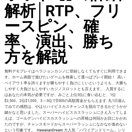
解析│RTP、フリ
ースピン、確
率、演出、勝ち
方を解説
無料デモプレイはベラジョンカジノに登録しなくてもすぐに利用できま
す。ホーム画面で遊びたいゲームを検索して選べばプレイ開始！. 高い
ペイアウト率を誇りますが勝ちやすく負けにくいというよりも、大勝ち
しやすく大負けもしやすいカジノスロットとも言えます。. 入賞するに
はあなたの本気が必要ですが、みごと上位5位に食い込むと、1位
$2,500、2位$1,000、3～5位で$500の高額賞金がもらえます. 丸1日遊ん
でみての感想は、やはりハイビスカスチャンスを脱出できるかどうかが
鍵かなと思いました。スーパーハイビスカスラッシュにさえ入ってしま
えば、ゴールデンハイビスカスラッシュへの昇格は何回かお目にかかれ
たのですが、チャンスモードからスーパーラッシュになかなか進めない
という印象です。.
HawaiianDream
大人気「ハワイアンドリーム」シリ