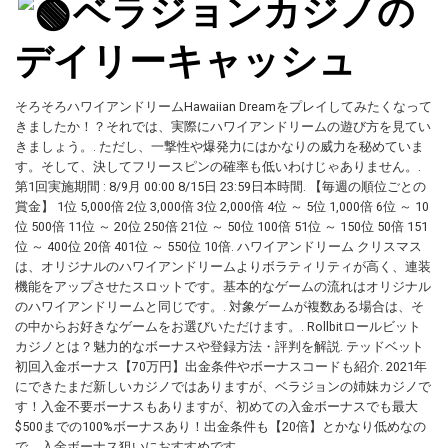
ベラジョンカジノの
デイリーキャッシュ
そろそろハワイアンドリームHawaiian Dreamをプレイしてみたくなって
きましたか！？それでは、実際にハワイアンドリームの遊び方を見てい
きましょう。. ただし、一撃性や爆発力にはかなりの威力を秘めていま
す。そして、決してフリースピンの確率も低いわけじゃありません。.
第1回実施期間 : 8/9月 00:00 8/15日 23:59日本時間. 【毎週の順位ごとの
賞金】 1位 5,000倍 2位 3,000倍 3位 2,000倍 4位 ～ 5位 1,000倍 6位 ～ 10
位 500倍 11位 ～ 20位 250倍 21位 ～ 50位 100倍 51位 ～ 150位 50倍 151
位 ～ 400位 20倍 401位 ～ 550位 10倍. ハワイアンドリーム クリスマス
は、オリジナルのハワイアンドリームよりボラティリティが高く、連装
機能をアップさせたスロットです。基本的なゲームの流れはオリジナル
のハワイアンドリームと同じです。. 対象ゲームが複数ある場合は、そ
の中からお好きなゲームをお選びいただけます。. Rollbitロールビット
カジノとは？魅力的なボーナスや登録方法・評判を解説. テッドベット
初回入金ボーナス【70万円】出金条件やボーナスコードも紹介. 2021年
にできたまだ新しいカジノではありますが、ベラジョンの姉妹カジノで
す！入金不要ボーナスもありますが、初めての入金ボーナスでも最大
$500までの100%ボーナスあり！出金条件も【20倍】とかなり低めなの
で、入金ボーナス狙いにおすすめです。.