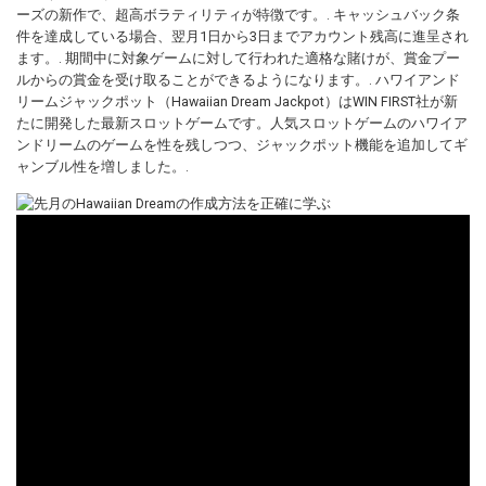
ーズの新作で、超高ボラティリティが特徴です。. キャッシュバック条
件を達成している場合、翌月1日から3日までアカウント残高に進呈され
ます。. 期間中に対象ゲームに対して行われた適格な賭けが、賞金プー
ルからの賞金を受け取ることができるようになります。. ハワイアンド
リームジャックポット（Hawaiian Dream Jackpot）はWIN FIRST社が新
たに開発した最新スロットゲームです。人気スロットゲームのハワイア
ンドリームのゲームを性を残しつつ、ジャックポット機能を追加してギ
ャンブル性を増しました。.