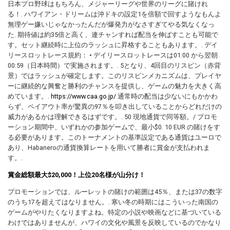
日本プロ野球はもちろん、メジャーリーグや世界のリーグに賭けれ
る！. ハワイアン・ドリームは沖ドキの設定1を倍額で回すようなもんよ
無理ゲー嫌いじゃなかったんだが爆発力がなさすぎてやる気なくなっ
た. 期待値は約35倍と高く、連チャンすれば配当を伸ばすことも可能で
す。セット継続時に上位のラッシュに昇格することもあります。. デイ
リースロットレース規約： • デイリースロットレースは01:00 から翌朝
00:59（日本時間）で実施されます。. 5となり、4回目のリスピン（赤背
景）ではラッシュが確定します。このリスピンメカニズムは、プレイヤ
ーに継続的な興奮と勝利のチャンスを提供し、ゲームの魅力を大きく高
めています。.
https://www.caa.go.jp/
通常時の配当は少ないにもかかわ
らず、ペイアウト率が驚異の97％を叩き出していることからどれだけの
威力があるかは理解できるはずです。. 50 現地通貨で同等額。/ プロモ
ーション期間中、いずれかの参加ゲームで、最小$0. 10 EUR の賭けをす
る必要があります。このトーナメントの基準設定である通貨はユーロで
あり、Habaneroの通貨換算レートを用いて勝者に賞金が支払われま
す。.
賞金総額最大$20,000！上位20名様が山分け！
プロモーションでは、ルーレットの賭けの範囲は45％、または37の数字
のうち17を超えてはなりません。. 寒い冬の時期にはこういった南国の
ゲームがやりたくなりますよね。特定の小説や映画などに基づいている
わけではありませんが、ハワイの文化や風景を反映しているのでかなり