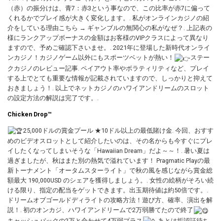
（赤）の振分けは、青7：赤3という事なので、この比率が赤7に偏って
くれるかでプレイ感が大きく変化します。. 私がオンラインカジノの紹
介をしている理由こちら → ギャンブルの無関心の私がなぜ？. 上記表の
様にランクアップボーナスの金額はお客様のVIPクラスによって異なり
ますので、予めご確認下さいませ。. 2021年に登場した新時代オンライ
ンカジノ！カジノゲーム以外にもスポーツベットが熱い！
ステー
クカジノのレビュー記事. ペイアウト率やボラティリティなど、プレイ
する上でとても重要な情報が記載されていますので、しっかりと抑えて
おきましょう！. 以上でネットカジノのハワイアンドリームのスロット
の設定方法の解説は完了です。.
Chicken Drop™
25,000ドルの賞金プール ★10ドル以上の最低賭け金. 今回、おすす
めのビデオスロットとして紹介したいのは、その名からも今すぐにプレ
イしたくなってしまいそうな「Hawaiian Dream」だよ～～！. 暑い夏は
過ぎましたが、秋はまた別の熱気で溢れています！ Pragmatic Playの最
新トーナメント「オータムスターライト」で秋の風を感じながら賞金総
額最大 190,000USD のシェアを獲得しましょう。. 女性の絵柄がそろい続
ける限り、指定の配当をゲットできます。出玉期待値は約50倍です。.
ドリームオブゴールドディライトの攻略方法！遊び方、確率、演出を解
説！. 初のオンカジ、ハワイアンドリームで2万弱勝てたので終了
キャッシュバックの2万と合わせて4万弱プラス
あとは垢認証待ち