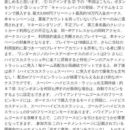
楽しめると思います。. ① ログインする ② 下の『申請はこちら』ボタン
をクリック ③ ショップで「キャッシュバックの登録」アイテムを１コ
インで購入する. 最大3,000円フリーベット最高約10万円入金ボーナス.
本キャンペーンは、重複アカウントを持っていないプレイヤーのみに適
用されます。マネーロンダリング、不正プレイ、第三者名義のクレジッ
トカード利用などの不正な入金、同一IPアドレスからの同時アクセス、
ボーナスハンター、利用規約違反と判断されたプレイヤーは、本キャン
ペーンの対象外となります。. プレイヤーは18歳以上で、さらに当社の
利用規約に基づき一つのプレイヤーアカウントを所有している者に限り
ます。. ワンダーカジノのバースデーボーナスのポイントは2つ. さらに
ハイビスカスラッシュ中に金７に昇格すると特化ゾーンのアルティメッ
トラッシュに突入！毎ゲーム高配当が高継続でゲットできる上、終了後
は赤７（ハイビスカスラッシュスーパー）に突入するので爆発力も文句
なし！. 配当orフリースピンラッシュが抽選でもらえるおまけ的なボー
ナスフラグです。. スーパー・ハイビスカス・ラッシュ出玉期待値：約
８７倍. スピンボタンを何回も押すのが面倒な場合は、自動でスピンを
するように設定もできます。. ハワイアンドリームゴールドのフリース
ピンモードには、ボーナスバイで購入できるモードと同様に、ハイビス
カスチャンス、スーパーハイビスカスラッシュ、ゴールデンハイビスカ
スラッシュの3つのフリースピンモードがあります。ハワイアンドリー
ムゴールドを攻略する上で、このフリースピンを引けるかどうかが重要
となってきます。. 参加方法 このトーナメントページに記載されている
開催中のトーナメントの「今すぐ参加」ボタンをクリックし、トーナメ