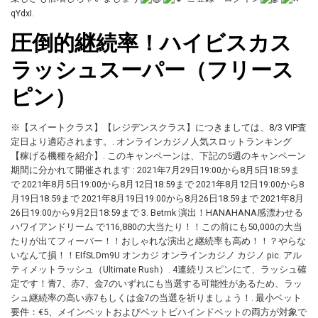
qYdxI.
圧倒的継続率！ハイビスカス
ラッシュスーパー（フリース
ピン）
※【スイートクラス】【レジデンスクラス】につきましては、8/3 VIP査
定日より適応されます。. オンラインカジノ人気スロットランキング
【稼げる機種を紹介】. このキャンペーンは、下記の5週のキャンペーン
期間に分かれて開催されます : 2021年7月29日19:00から8月5日18:59ま
で 2021年8月5日19:00から8月12日18:59まで 2021年8月12日19:00から8
月19日18:59まで 2021年8月19日19:00から8月26日18:59まで 2021年8月
26日19:00から9月2日18:59まで 3. Betrnk 演出！HANAHANA感漂わせる
ハワイアンドリーム で116,880の大当たり！！この前にも50,000の大当
たりが出てフィーバー！！おしゃれな演出と継続率も高め！！？やらな
いなんて損！！EIfSLDm9U オンカジ オンラインカジノ カジノ pic. アル
ティメットラッシュ（Ultimate Rush）. 4連続リスピンにて、ラッシュ確
定です！青7、赤7、金7のいずれにも当選する可能性があるため、ラッ
シュ継続率の高い赤7もしくは金7の当選を祈りましょう！. 最小ベット
要件：€5、メインベットおよびベットビハインドベットの両方が対象で