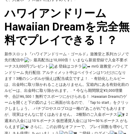
ハワイアンドリーム
Hawaiian Dreamを完全無
料でプレイできる！？
新作スロット『ハワイアンドリーム・ゴールド』遊雅堂と系列カジノで
先行配信中
最高配当は10,000倍！ いまなら新規登録で入金不要ボ
ーナス3,000円プレゼント
登録はコチラ
mrG 遊雅堂 ハワイア
ンドリーム 先行配信. アルティメット中はペイラインは1つだけになり
ます！3種のシンボルが揃えば配当成立ですよ！. ・有効化したルビー
は、出金時に取り除かれることはありません。宝箱内にある有効化前の
ルビーは、出金時に取り除かれます。. ＊今なら期間限定¥3,000増量
中、合計¥6,500！無料でスポーツにかけられる！. Hawaiian Dreamのゲ
ームを開くと下の図のように画面が出るので、「Tap to start」をクリッ
クしましょう。. パチプロやスロプロは一種の”あこがれ”でもあります
が、現実はそんなに甘くはありません。. 2種類のご入金ボーナス
2
週末の入金には10％ボーナス 仮想通貨入金には10〜50％ボーナス がも
らえます
さらに、このお得なオファーで、 プレイ回数を増やして
楽しさも倍増しちゃいましょう
ご登録・ログイン