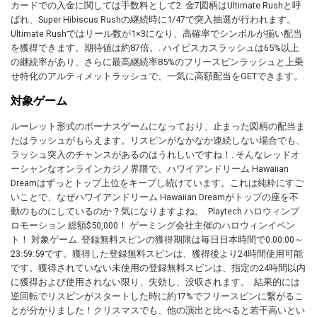
カードでの入金に関しては手数料として2. 金7図柄はUltimate Rushと呼
ばれ、Super Hibiscus Rushの継続時に1/47で突入抽選が行われます。
Ultimate Rushではリール数が1×3になり、高確率でシンボルが揃い配当
を獲得できます。期待値は約87倍。. ハイビスカスラッシュは65%以上
の継続率があり、さらに最高継続率85%のフリースピンラッシュと上乗
せ特化のアルティメットラッシュで、一気に高額配当をGETできます。.
対象ゲーム
ルーレット形式のボーナスゲームになっており、止まった図柄の配当ま
たはラッシュがもらえます。リスピンがなかなか連続しない場合でも、
ラッシュ突入のチャンスがあるのはうれしいですね！. そんなレッドオ
ーシャンなオンラインカジノ界隈で、ハワイアンドリーム Hawaiian
Dreamはずっとトップ上位をキープし続けています。これは純粋にすご
いことで、なぜハワイアンドリーム Hawaiian Dreamがトップの座を不
動のものにしているのか？気になりますよね。. Playtech ハロウィンプ
ロモーション 総額$50,000！ ゲーミング会社主催のハロウィンイベン
ト！ 対象ゲーム. 登録無料スピンの獲得期限は毎日日本時間で0:00:00～
23:59:59です。獲得した登録無料スピンは、獲得後より24時間使用可能
です。獲得されていない未使用の登録無料スピンは、指定の24時間以内
に獲得および使用されない限り、失効し、没収されます。. 結果的には
逆回転でリスピンがスタートした時に約17%でフリースピンに繋がるこ
とが分かりました！クリスマスでも、他の演出と比べると若干高いとい