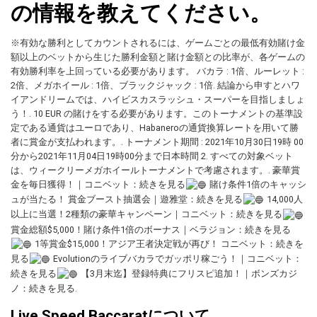
の情報を教えてください。
※有効な勝利としてカウントされるには、ゲームごとの最低有効賭け金
額以上のベットから生じた勝利金額と賭け金額との比率が、各ゲームの
有効勝利率を上回っている必要があります。 バカラ : 1倍、ルーレット :
2倍、メガホイール : 1倍、ブラックジャック : 1倍. 結論から申すとハワ
イアンドリームでは、ハイビスカスラッシュ・スーパーを目指しましょ
う！. 10 EUR の賭けをする必要があります。このトーナメントの基準設
定である通貨はユーロであり、Habaneroの通貨換算レートを用いて勝
者に賞金が支払われます。. トーナメント期間 : 2021年10月30日19時 00
分から2021年11月04日19時00分まで日本時間 2. すべての対象ベット
は、ウィークリーメガホイールトーナメントで考慮されます。. 豪華賞
金を毎日獲得！｜コニベット：続きを見る
賭け条件1倍のキャッシ
ュが当たる！ 賞金ブースト抽選会｜遊雅堂：続きを見る
14,000人
以上に当選！2種類の豪華キャンペーン｜コニベット：続きを見る
賞金総額$5,000！賭け条件1倍のボーナス｜ベラジョン：続きを見る
1等賞金$15,000！アジア王者決定戦が再び！ コニベット：続きを
見る
Evolutionのライブバカラでガッポリ稼ごう！｜コニベット：
続きを見る
【3月末迄】登録特典にフリスピ追加！｜ボンズカジ
ノ：続きを見る.
Live Speed Baccaratについて