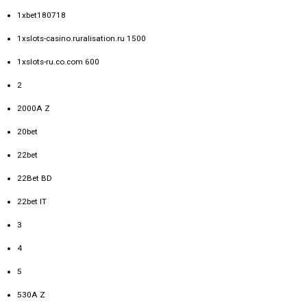
1xbet180718
1xslots-casino.ruralisation.ru 1500
1xslots-ru.co.com 600
2
2000A Z
20bet
22bet
22Bet BD
22bet IT
3
4
5
530A Z