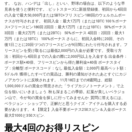
す。. なお、ハンデは「出し」といい、野球の場合は、以下のような早
見表を使うと便利です。. ビットスターズに新規登録後、初回から4回目
の入金で最大50,000円または5BTC+フリ スピン180回のウェルカムボー
ナスが付与されます。 初回入金：最大1万円（または1BTC 100％ボーナ
ス+フリースピン180回 2回目：最大1万円（または1BTC） 50%ボーナス
3回目：最大2万円（または2BTC） 50%ボーナス 4回目：2回目：最大1
万円（または1BTC） 100%ボーナス さらに、初回入金時に20回、その
後1日ごとに20回づつのフリースピンが9日間にわたり付与されます。フ
リースピンを受け取るには最低2,000円の入金が必要です。 受取り方
法：初回から4回目までの入金の際に2,000円以上を入金する 出金条件：
ボーナス額×40倍、フリースピンから得た勝利金×40倍 ボーナスタイ
プ：分離型 ボーナスコード：なし 最低入金額：2,000円 最高ベット額：
5ドル/0. 獲得したすべての賞品は、勝利の通知がされたあとすぐにカジ
ノアカウントに反映されます。. 11月18日までの8週間は、総額
1,000,000ドルの賞金が用意された「ライブカジノトーナメント」で上
位を狙いにいきましょう. 秋も深まるこの季節。紅葉が美しいベラジョ
ン山で、今が旬の賞金を探しに行ってみませんか. 質問に答えるには、
ベラジョン・ショップで、正解だと思うクイズ・アイテムを購入する必
要があります。 4. 【限定】入金不要ボーナス250スピン＆入金ボーナス
最大$1000と350スピン.
最大4回のお得リスピン