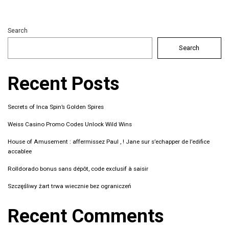
Search
Search
Recent Posts
Secrets of Inca Spin’s Golden Spires
Weiss Casino Promo Codes Unlock Wild Wins
House of Amusement : affermissez Paul , ! Jane sur s’echapper de l’edifice
accablee
Rolldorado bonus sans dépôt, code exclusif à saisir
Szczęśliwy żart trwa wiecznie bez ograniczeń
Recent Comments