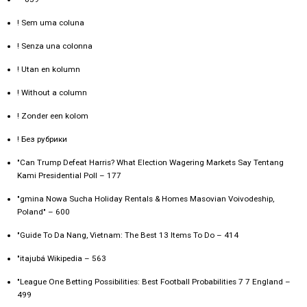
! Sem uma coluna
! Senza una colonna
! Utan en kolumn
! Without a column
! Zonder een kolom
! Без рубрики
"Can Trump Defeat Harris? What Election Wagering Markets Say Tentang
Kami Presidential Poll – 177
"gmina Nowa Sucha Holiday Rentals & Homes Masovian Voivodeship,
Poland" – 600
"Guide To Da Nang, Vietnam: The Best 13 Items To Do – 414
"itajubá Wikipedia – 563
"League One Betting Possibilities: Best Football Probabilities 7 7 England –
499