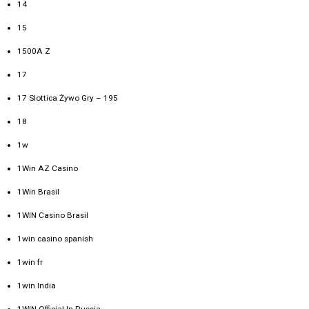
14
15
1500A Z
17
17 Slottica Żywo Gry – 195
18
1w
1Win AZ Casino
1Win Brasil
1WIN Casino Brasil
1win casino spanish
1win fr
1win India
1WIN Official In Russia