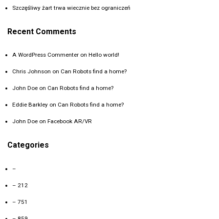
Szczęśliwy żart trwa wiecznie bez ograniczeń
Recent Comments
A WordPress Commenter
on
Hello world!
Chris Johnson
on
Can Robots find a home?
John Doe
on
Can Robots find a home?
Eddie Barkley
on
Can Robots find a home?
John Doe
on
Facebook AR/VR
Categories
–
– 212
– 751
– 859