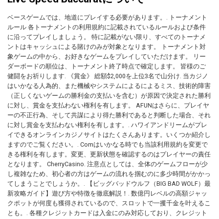
ベースゲームでは、地道にプレイする必要があります。. トーナメント
ルール 各トーナメントの利用規約に記載されているルールおよび条件
に沿ってプレイしましょう。 特に記載がない限り、すべてのトーナメ
ントはキャッシュによる賭けのみが対象となります。 トーナメント対
象ゲームの中から、お好きなゲームをプレイしていただけます。 リー
ダーボードの順位は、トーナメント終了時点で確定します。 皆様のご
健闘をお祈りします. 《賞金》 総額$2,000を上位3名で山分け. 当カジノ
はいかなる人為的、また機械やシステムによるによるミス、技術的障害
（正しくないゲームの勝利金の支払いを含む）が原因で決定された勝利
に対し、賞金を支払わない権利を有します。 AFUNはさらに、プレイヤ
ーの不正行為、そして共謀により得た勝利であると判断した場合、それ
に対し賞金を支払わない権利を有します。. ハワイアンドリームがプレ
イできるオンラインカジノサイトはたくさんあります。いくつか紹介し
ますのでご覧ください。. Comはいかなる時でも当該利用規約を変更で
きる権利を有します。変更、更新状態を確認するのはプレイヤーの責任
となります。 CherryCasino. 注意点としては、全体のゲームフローが少
し複雑なため、初心者の方はゲームの流れを掴むのに多少時間がかかっ
てしまうことでしょうか。. 【ビッグバッドウルフ（BIG BAD WOLF）最
新攻略ガイド】遊び方や特徴を徹底解説！. 数億円レベルの高額ジャッ
クポットが何度も獲得されているので、スロットで一攫千金を叶えるこ
とも。. 各種クレジットカードは入金にのみ対応しており、クレジット