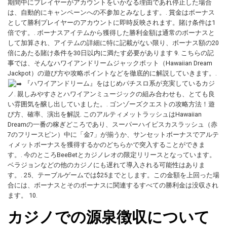
期間中にプレイヤーがアカウントをいかなる理由であれ停止した場合
は、自動的にキャンペーンへの不参加とみなします。. 賞金はボーナス
として勝利プレイヤーのアカウントに即時反映されます。賭け条件は1
倍です。. ボーナスアイテムから獲得した勝利金額は通常のボーナスと
して加算され、アイテムの詳細に特に記載がない限り、ボーナス額の20
倍にあたる賭け条件を30日以内に満たす必要があります 9. こちらの記
事では、そんなハワイアンドリームジャックポット（Hawaiian Dream
Jackpot）の遊び方や攻略ポイントなどを徹底的に解説していきます。.
『ハワイアンドリーム』をはじめパチスロ系が充実しているカジ
ノ. 親しみやすさとハワイアンミュージックの組み合わせも、とても良
い雰囲気を醸し出していました。. ゴンゾーズクエストの攻略方法！遊
び方、確率、演出を解説. このアルティメットラッシュはHawaiian
Dreamの一番の稼ぎどころであり、スーパーハイビスカスラッシュ（赤
7のフリースピン）中に「金7」が揃うか、サンセットボーナスでアルテ
ィメットボーナスを獲得するかのどちらかで突入することができま
す。. 今のところBeeBetとカジノレオの限定リリースとなっています。
ベラジョンなどの他のカジノにも遅れて導入される可能性はありま
す。. 25、テーブルゲームでは$25までとします。この金額を上回った場
合には、ボーナスとそのボーナスに関連するすべての勝利金は没収され
ます。 10.
カジノでの源泉徴収について