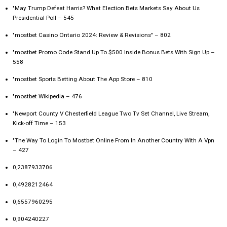
"May Trump Defeat Harris? What Election Bets Markets Say About Us
Presidential Poll – 545
"mostbet Casino Ontario 2024: Review & Revisions" – 802
"mostbet Promo Code Stand Up To $500 Inside Bonus Bets With Sign Up –
558
"‎mostbet Sports Betting About The App Store – 810
"mostbet Wikipedia – 476
"Newport County V Chesterfield League Two Tv Set Channel, Live Stream,
Kick-off Time – 153
"The Way To Login To Mostbet Online From In Another Country With A Vpn
– 427
0,2387933706
0,4928212464
0,6557960295
0,904240227