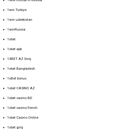
1win Turkiye
1win uzbekistan
1winRussia
1xbet
1xbet apk
1XBET AZ Giriş
1xbet Bangladesh
1xBet bonus
1xbet CASINO AZ
1xbet casino BD
1xbet casino french
1xbet Casino Online
1xbet giriş