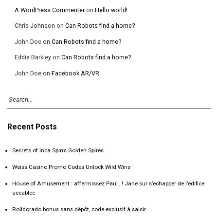
A WordPress Commenter
on
Hello world!
Chris Johnson
on
Can Robots find a home?
John Doe
on
Can Robots find a home?
Eddie Barkley
on
Can Robots find a home?
John Doe
on
Facebook AR/VR
Recent Posts
Secrets of Inca Spin’s Golden Spires
Weiss Casino Promo Codes Unlock Wild Wins
House of Amusement : affermissez Paul , ! Jane sur s’echapper de l’edifice
accablee
Rolldorado bonus sans dépôt, code exclusif à saisir