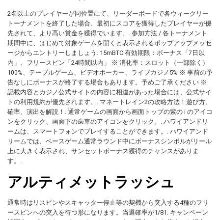
2名以上のプレイヤーが同位置にて、リーダーボードで各ウィークリー
トーナメントを終了した場合、最初にスコアを獲得したプレイヤーが優
先されて、より高い賞金を獲得でいます。. 参加方法 / 各トーナメント
期間中に、はじめて対象ゲームを開くと表示されるポップアップメッセ
ージからエントリーしましょう. 15mBTC 有効期限：ボーナス「7日以
内」、フリースピン「24時間以内」 ※ 消化率：スロット（一部除く）
100%、テーブルゲーム、ビデオポーカー、ライブカジノ5% ※ 事前の予
告なしにボーナスが終了する場合もあります。予めご了承ください ※
記載内容とカジノ公式サイトの内容に相違があった場合には、公式サイ
トの利用規約が優先されます。. マネートレイン2の攻略方法！遊び方、
確率、演出を解説！. 通常ゲームの画面から画面トップの紫の i のアイコ
ンをクリック、画面下の歯車のアイコンをクリック。. ハワイアンドリ
ームは、スマートフォンでプレイすることができます。. ハワイアンド
リームでは、ベースゲーム通常ラウンド中にボーナスシンボルがリール
上に大きく表示され、サンセットボーナス獲得のチャンスがありま
す。.
アルティメットラッシュ
通常時はリスピンやスキャッター停止等の契機から突入する4種のフリ
ースピンへの突入を待つ形になります。当選確率が1/81. キャンペーン