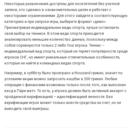
Некоторые развлечения доступны для посетителей без учетной
записи, это сделано в ознакомительных целях и работает с
некоторыми ограничениями. Для этого зайдите в соответствующую
категорию и при запуске игры, выберите формат «демо».
Присматривая индивидуальные виды спорта, лучше остановить
свой выбор на теннисе. В этом виде спорта приходится
анализировать меньшее количество данных, поскольку между
собой соревнуются только 2 либо four игрока. Теннис –
индивидуальный вид спорта, который не теряет популярности среди
игроков СНГ, но имеет уникальные отличительные особенности,
которые не найти в командных видах спорта.
Например, в субботу было проиграно a thousand гривен, значит по
условиям акции можно запросить кэшбэк в 200 гривен. Любые
операции с финансами возможны только после того, как выполнен
вход в Пари матч. То есть, у игрока должен быть активный аккаунт с
пройденной верификацией – идентификацией личности. Без
верификации игрок может только внести средства на счет, но не
выводить свой выигрыш.