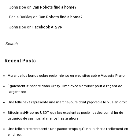
John Doe
on
Can Robots find a home?
Eddie Barkley
on
Can Robots find a home?
John Doe
on
Facebook AR/VR
Recent Posts
Aprende los bonos sobre recibimiento en web sites sobre Apuesta Pleno
Également s’inscrire dans Crazy Time avec s’amuser pour à l’égard de
l’argent reel
Une telle pavé represente une marche-jours dont j’apprecie le plus en droit
Bitcoin asi� como USDT guy las excelentes posibilidades con el fin de
usuarios de casinos, al menos hasta ahora
Une telle pierre represente une passe-temps qu’il nous cheris reellement en
en direct