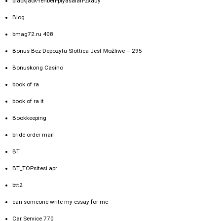
blackjack-rehberi-piyasalari-zxauy
Blog
bmag72.ru 408
Bonus Bez Depozytu Slottica Jest Możliwe – 295
Bonuskong Casino
book of ra
book of ra it
Bookkeeping
bride order mail
BT
BT_TOPsitesi apr
btt2
can someone write my essay for me
Car Service 770