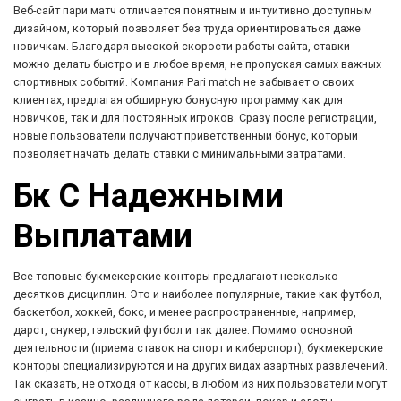
Веб-сайт пари матч отличается понятным и интуитивно доступным
дизайном, который позволяет без труда ориентироваться даже
новичкам. Благодаря высокой скорости работы сайта, ставки
можно делать быстро и в любое время, не пропуская самых важных
спортивных событий. Компания Pari match не забывает о своих
клиентах, предлагая обширную бонусную программу как для
новичков, так и для постоянных игроков. Сразу после регистрации,
новые пользователи получают приветственный бонус, который
позволяет начать делать ставки с минимальными затратами.
Бк С Надежными
Выплатами
Все топовые букмекерские конторы предлагают несколько
десятков дисциплин. Это и наиболее популярные, такие как футбол,
баскетбол, хоккей, бокс, и менее распространенные, например,
дарст, снукер, гэльский футбол и так далее. Помимо основной
деятельности (приема ставок на спорт и киберспорт), букмекерские
конторы специализируются и на других видах азартных развлечений.
Так сказать, не отходя от кассы, в любом из них пользователи могут