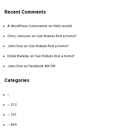
Recent Comments
A WordPress Commenter
on
Hello world!
Chris Johnson
on
Can Robots find a home?
John Doe
on
Can Robots find a home?
Eddie Barkley
on
Can Robots find a home?
John Doe
on
Facebook AR/VR
Categories
–
– 212
– 751
– 859