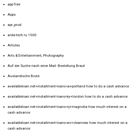
app free
Apps
apr_prod
arda-tech.ru 1500
Articles
Arts & Entertainment, Photography
Auf der Suche nach einer Mail -Bestellung Braut
Auslandische Brute
availableloan.net+installment-loans-ia+portland how to do a cash advance
availableloan.net+installment-loans-ky+london how to do a cash advance
availableloan.net+installment-loans-nj+magnolia how much interest on a
cash advance
availableloan.net+installment-loans-wv+clearview how much interest on a
cash advance