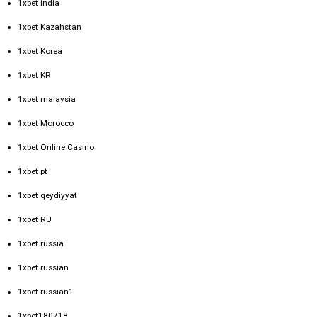
1xbet india
1xbet Kazahstan
1xbet Korea
1xbet KR
1xbet malaysia
1xbet Morocco
1xbet Online Casino
1xbet pt
1xbet qeydiyyat
1xbet RU
1xbet russia
1xbet russian
1xbet russian1
1xbet180718