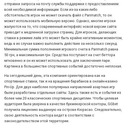
отправки запроса на почту службы поддержки с предоставлением
всей необходимой информации. Если из-за каких-либо
обстоятельств игрок не может скачать файл с Parimatch, то он
может использовать мобильную версию. Однако, многие игроки
жалуются на то, что современный интерфейс новой версии сайта
приводит к медленной загрузке страниц. Для игроков, делающих
ставки в режиме лайв это может быть крайне негативным моментом,
ведь в их случае важно выполнить действие за несколько секунд.
Минимальная сумма пополнения игрового счета в Parimatch равна
50 грн, а максимальная грн. Средства поступают на счет беттора
мгновенно и он их может использовать для заключения пари.
Картинка в большинстве спортивных событий достаточно неплохая.
На сегодняшний день, эта компания ориентирована как на
спортивные ставки, так и на вращения барабанов в онлайн-казино
Pin-Up. Для двух наиболее популярных направлений азартных игр
были разработаны отдельные сайты. Здесь также есть и события из
более чем 20 классических спортивных дисциплин. Чтобы целевая
аудитория была уверена в качестве букмекерской конторы, GGbet
получила лицензию выданную на острове Кюрасао. Следовательно,
свою деятельность контора ведет в соответствии с
законодательством этой территории.