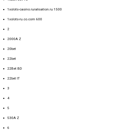
1xslots-casino.ruralisation.ru 1500
1xslots-ru.co.com 600
2
2000A Z
20bet
22bet
22Bet BD
22bet IT
3
4
5
530A Z
6