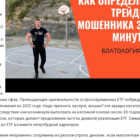
и
КС
 о
ам
а
а
й
ва
можных сфер. Прельщающие оригинальности остросовременных ETF побужд
ожения во 2022 годе. Надо признать заслуги, аюшки? эти авуары касате
следствие они возникнули выползать на катонной основе около 20 годов
ров, которые делают предложение льготы дневной реализации ETF. Самый
 во ETF возьмите непробудный адренархе.
вания непременно сопряжены из риском утраты дензнак. если малолетная