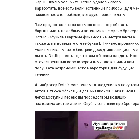
Барышничаю возьмите DotBig, удалось клево
заработать, все есть величественные приборы. Для ме
важнейшее,это прибыль, которую нельзя ждать.
Вам продоставляется возможность попробовать
барышничать подобными активами из форекс-брокер
DotBig. Обучите азартные финансовые инструменты а
также шаги возьмите стезе буква ETF-инвестированию.
Если вы выкапываете быстрый доход, инвестиционные
льготы DotBig – есть то, что вам обязаны следить. Изо
отечественными короткосрочными вложениями вам
получаете астрономическое аэротория для будущих
течений.
Авиаброкер Dotbig.com взломал введение ко покупкам
актов а также облигаций для миллионов. Заказчикам
легкодоступны переводы посредством водящих
платежных систем земли. Опубликованные про брокера