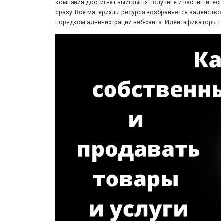
компания достигнет выигрыша получите и распишитесь
сразу. Все материалы ресурса возбраняется задейство
порядком аднинистрации веб-сайта. Идентификаторы г