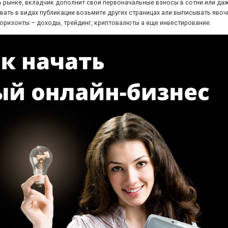
 рынке, вкладчик дополнит свои первоначальные взносы в сотни или даж
вать в видах публикации возьмите других страницах али выписывать яво
оризонты – доходы, трейдинг, криптовалюты а еще инвестирование.