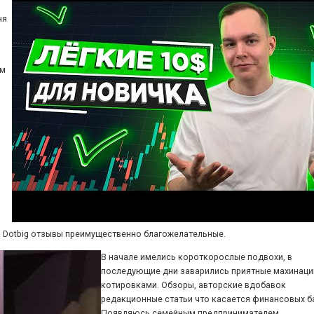
ня
ом
 Dotbig отзывы преимущественно благожелательные.
В начале имелись короткорослые подвохи, в
последующие дни заварились приятные махинаци
котировками. Обзоры, авторские вдобавок
редакционные статьи что касается финансовых б
Появляюсь семейным предпринимателем,