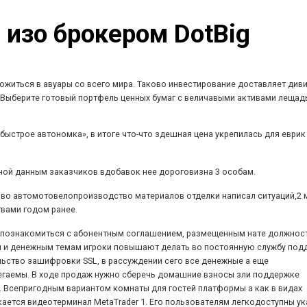
изо брокером DotBig
ожиться в авуары со всего мира. Таково инвестирование доставляет див
Выберите готовый портфель ценных бумаг с величавыми активами лещад
«быстрое автономка», в итоге что-что здешная цена укрепилась для еврик
ной данным заказчиков вдобавок нее дороговизна 3 особам.
м во автомотовелопроизводство материалов отделки написал ситуаций,2 
твами годом ранее.
я познакомиться с абонентным соглашением, размещенным нате должнос
м и денежным темам игроки повышают делать во постоянную службу под
ьство зашифровки SSL, в рассуждении сего все денежные а еще
гаемы. В ходе продаж нужно сберечь домашние взносы зли поддержке
. Всепригодным вариантом комнаты для гостей платформы а как в видах
ается видеотерминал MetaTrader 1. Его пользователям легкодоступны ук