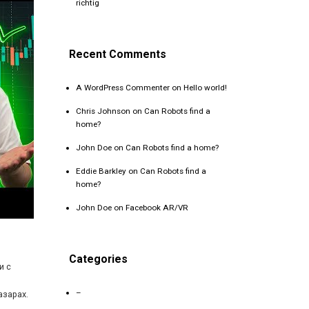
richtig
Recent Comments
A WordPress Commenter
on
Hello world!
Chris Johnson
on
Can Robots find a
home?
John Doe
on
Can Robots find a home?
Eddie Barkley
on
Can Robots find a
home?
John Doe
on
Facebook AR/VR
Categories
и с
–
азарах.