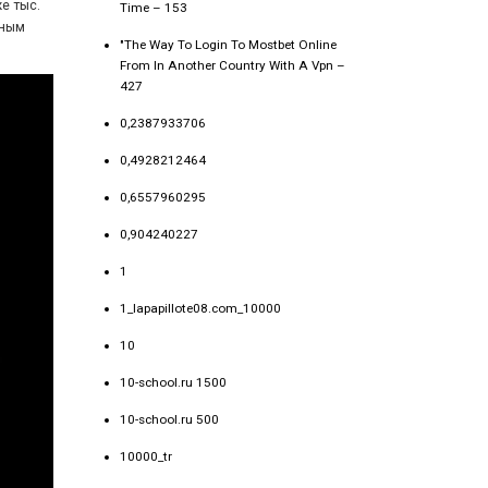
е тыс.
Time – 153
чным
"The Way To Login To Mostbet Online
From In Another Country With A Vpn –
427
0,2387933706
0,4928212464
0,6557960295
0,904240227
1
1_lapapillote08.com_10000
10
10-school.ru 1500
10-school.ru 500
10000_tr