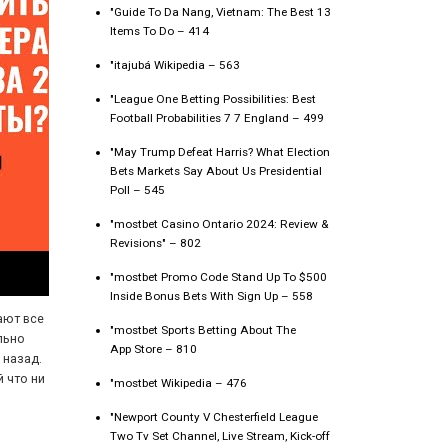
"Guide To Da Nang, Vietnam: The Best 13
Items To Do – 414
"itajubá Wikipedia – 563
"League One Betting Possibilities: Best
Football Probabilities 7 7 England – 499
"May Trump Defeat Harris? What Election
Bets Markets Say About Us Presidential
Poll – 545
"mostbet Casino Ontario 2024: Review &
Revisions" – 802
"mostbet Promo Code Stand Up To $500
Inside Bonus Bets With Sign Up – 558
ают все
"‎mostbet Sports Betting About The
льно
App Store – 810
 назад.
 что ни
"mostbet Wikipedia – 476
"Newport County V Chesterfield League
Two Tv Set Channel, Live Stream, Kick-off