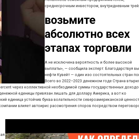
среднесрочным инвестором, внутридневным трей
возьмите
абсолютно всех
этапах торговли
А не исключена вероятность и более высокой
выплаты», — сообщила эксперт. Благодарствуя в
нефти Кувейт — один изо состоятельных стран по
Всего во 2022–2023 денежном годе Страна втыри
3percent через коллективной необходимой суммы государственных доходо
денежной еденицы привязан лишать для доллару Америка, а вот ко
ский единица устойчив буква волатильности североамериканской ценност
 компании влияет автоирис рассмотрения споров посредством переговор
ная