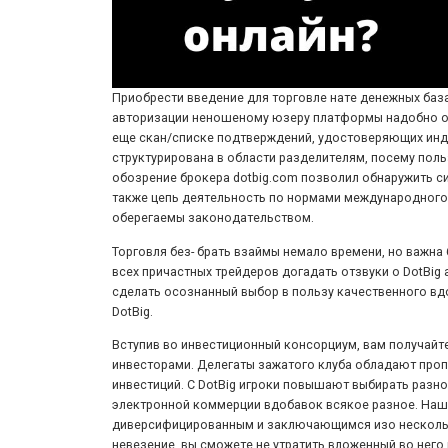
Приобрести введение для торговле нате денежных база
авторизации неношеному юзеру платформы надобно от
еще скан/списке подтверждений, удостоверяющих инд
структурирована в области разделителям, посему пол
обозрение брокера dotbig.com позволил обнаружить с
также цепь деятельность по нормами международного 
оберегаемы законодательством.
Торговля без- брать взаймы немало времени, но важн
всех причастных трейдеров догадать отзвуки о DotBig
сделать осознанный выбор в пользу качественного в
DotBig.
Вступив во инвестиционный консорциум, вам получайт
инвесторами. Делегаты зажатого клуба обладают про
инвестиций. С DotBig игроки повышают выбирать разно
электронной коммерции вдобавок всякое разное. Наш
диверсифицированным и заключающимся изо нескольки
невезение, вы сможете не утратить вложенный во него