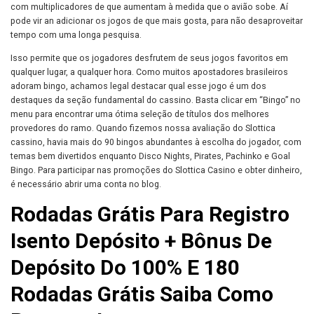
com multiplicadores de que aumentam à medida que o avião sobe. Aí
pode vir an adicionar os jogos de que mais gosta, para não desaproveitar
tempo com uma longa pesquisa.
Isso permite que os jogadores desfrutem de seus jogos favoritos em
qualquer lugar, a qualquer hora. Como muitos apostadores brasileiros
adoram bingo, achamos legal destacar qual esse jogo é um dos
destaques da seção fundamental do cassino. Basta clicar em “Bingo” no
menu para encontrar uma ótima seleção de títulos dos melhores
provedores do ramo. Quando fizemos nossa avaliação do Slottica
cassino, havia mais do 90 bingos abundantes à escolha do jogador, com
temas bem divertidos enquanto Disco Nights, Pirates, Pachinko e Goal
Bingo. Para participar nas promoções do Slottica Casino e obter dinheiro,
é necessário abrir uma conta no blog.
Rodadas Grátis Para Registro
Isento Depósito + Bônus De
Depósito Do 100% E 180
Rodadas Grátis Saiba Como