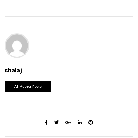
shalaj
All Author Posts