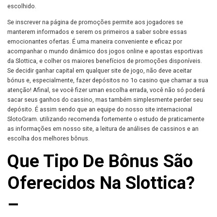
escolhido.
Se inscrever na página de promoções permite aos jogadores se
manterem informados e serem os primeiros a saber sobre essas
emocionantes ofertas. É uma maneira conveniente e eficaz por
acompanhar o mundo dinâmico dos jogos online e apostas esportivas
da Slottica, e colher os maiores benefícios de promoções disponíveis.
Se decidir ganhar capital em qualquer site de jogo, não deve aceitar
bónus e, especialmente, fazer depósitos no 1o casino que chamar a sua
atenção! Afinal, se você fizer uman escolha errada, você não só poderá
sacar seus ganhos do cassino, mas também simplesmente perder seu
depósito. É assim sendo que an equipe do nosso site internacional
SlotoGram. utilizando recomenda fortemente o estudo de praticamente
as informações em nosso site, a leitura de análises de cassinos e an
escolha dos melhores bônus.
Que Tipo De Bônus São
Oferecidos Na Slottica?
–