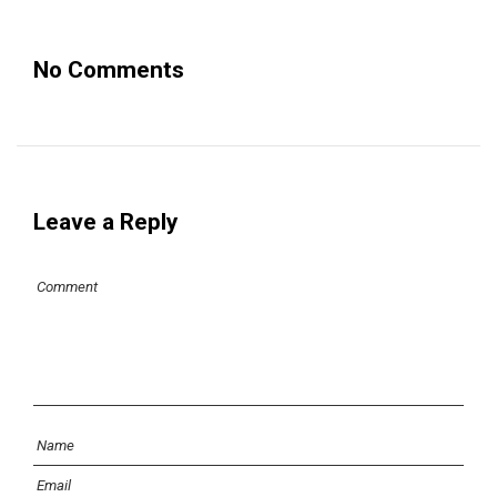
No Comments
Leave a Reply