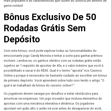
mais populares e as características que fazem do Slottica um destino de
game notável.
Bônus Exclusivo De 50
Rodadas Grátis Sem
Depósito
Com este bônus, você pode explorar todas as funcionalidades do
emocionante jogo Candy Monsta e tentar a sorte para ganhar prêmios
incríveis. Lembre-se, os ganhos obtidos com as rodadas grátis estão
sujeitos an 1 requisito de apostas de 45x, e o valor máximo que você é
possibilitado a sacar é do R$30. Qual é o termo “aposta” nos Casinos
Online e porque é necessário ter bastante cuidado ao escolher um bónus
de primeiro depósito. Você aprenderá sobre tudo isso lendo o artigo “O
qual é an trabalham de bônus do cassino online? “.
Os jogadores devem navegar por desafios e evitar obstáculos para
amontoar recompensas. Um jogo inovador que mistura elementos de
apostas com uma mecânica interativa e dinâmica. Os jogadores
apostam em quão alto o avião irá voar antes do desaparecer do ecrã,