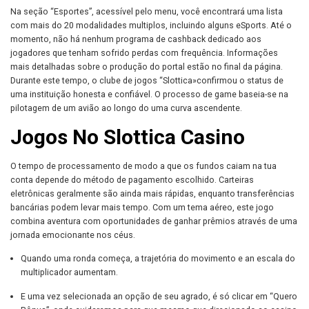
Na seção “Esportes”, acessível pelo menu, você encontrará uma lista
com mais do 20 modalidades multiplos, incluindo alguns eSports. Até o
momento, não há nenhum programa de cashback dedicado aos
jogadores que tenham sofrido perdas com frequência. Informações
mais detalhadas sobre o produção do portal estão no final da página.
Durante este tempo, o clube de jogos “Slottica»confirmou o status de
uma instituição honesta e confiável. O processo de game baseia-se na
pilotagem de um avião ao longo do uma curva ascendente.
Jogos No Slottica Casino
O tempo de processamento de modo a que os fundos caiam na tua
conta depende do método de pagamento escolhido. Carteiras
eletrônicas geralmente são ainda mais rápidas, enquanto transferências
bancárias podem levar mais tempo. Com um tema aéreo, este jogo
combina aventura com oportunidades de ganhar prêmios através de uma
jornada emocionante nos céus.
Quando uma ronda começa, a trajetória do movimento e an escala do
multiplicador aumentam.
E uma vez selecionada an opção de seu agrado, é só clicar em “Quero