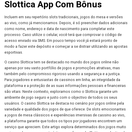
Slottica App Com Bônus
Incluem em seu repertório slots tradicionais, jogos do mesa e versões
ao vivo, como já mencionamos. Depois, é só preencher dados adicionais
como nome, endereço e data de nascimento para completar este
processo. Caso utilize o celular, você terá que comprovar o código de
acesso enviado via SMS. Em pouco tempo você já estará pronto de
modo a fazer este depósito e começar a se distrair utilizando as apostas
esportivas.
O casino Slottica tem se destacado no mundo dos jogos online não
apenas por seu vasto portfólio de jogos e promoções atrativas, mas
também pelo compromisso rigoroso usando a segurança e a justiça.
Para jogadores e entusiastas de cassinos em linha, an integridade da
plataforma e a proteção de as suas informações pessoais e financeiras
são vitais. Neste contexto, exploramos como o Slottica garante um
ambiente de jogo seguro e justo com o objectivo de todos os seus
usuários. O casino Slottica se destaca no cenário por jogos online pela
variedade e qualidade dos jogos de que oferece. De slots emocionantes
a jogos de mesa clássicos e experiências imersivas de cassino ao vivo,
a plataforma garante que todos os tipos por jogadores encontrem um
serviço que apreciem. Este artigo explora determinados dos jogos muito