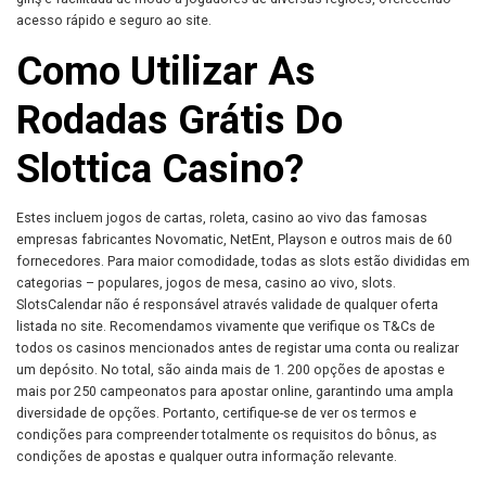
acesso rápido e seguro ao site.
Como Utilizar As
Rodadas Grátis Do
Slottica Casino?
Estes incluem jogos de cartas, roleta, casino ao vivo das famosas
empresas fabricantes Novomatic, NetEnt, Playson e outros mais de 60
fornecedores. Para maior comodidade, todas as slots estão divididas em
categorias – populares, jogos de mesa, casino ao vivo, slots.
SlotsCalendar não é responsável através validade de qualquer oferta
listada no site. Recomendamos vivamente que verifique os T&Cs de
todos os casinos mencionados antes de registar uma conta ou realizar
um depósito. No total, são ainda mais de 1. 200 opções de apostas e
mais por 250 campeonatos para apostar online, garantindo uma ampla
diversidade de opções. Portanto, certifique-se de ver os termos e
condições para compreender totalmente os requisitos do bônus, as
condições de apostas e qualquer outra informação relevante.