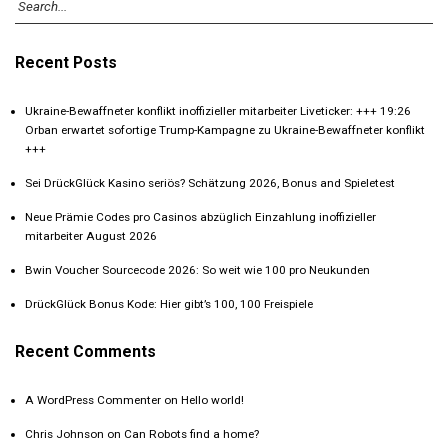
Recent Posts
Ukraine-Bewaffneter konflikt inoffizieller mitarbeiter Liveticker: +++ 19:26
Orban erwartet sofortige Trump-Kampagne zu Ukraine-Bewaffneter konflikt
+++
Sei DrückGlück Kasino seriös? Schätzung 2026, Bonus and Spieletest
Neue Prämie Codes pro Casinos abzüglich Einzahlung inoffizieller
mitarbeiter August 2026
Bwin Voucher Sourcecode 2026: So weit wie 100 pro Neukunden
DrückGlück Bonus Kode: Hier gibt’s 100, 100 Freispiele
Recent Comments
A WordPress Commenter
on
Hello world!
Chris Johnson
on
Can Robots find a home?