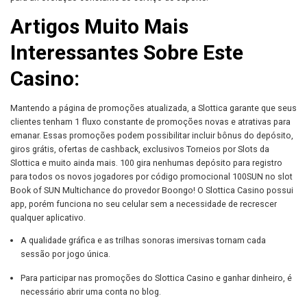
Artigos Muito Mais
Interessantes Sobre Este
Casino:
Mantendo a página de promoções atualizada, a Slottica garante que seus
clientes tenham 1 fluxo constante de promoções novas e atrativas para
emanar. Essas promoções podem possibilitar incluir bônus do depósito,
giros grátis, ofertas de cashback, exclusivos Torneios por Slots da
Slottica e muito ainda mais. 100 gira nenhumas depósito para registro
para todos os novos jogadores por código promocional 100SUN no slot
Book of SUN Multichance do provedor Boongo! O Slottica Casino possui
app, porém funciona no seu celular sem a necessidade de recrescer
qualquer aplicativo.
A qualidade gráfica e as trilhas sonoras imersivas tornam cada
sessão por jogo única.
Para participar nas promoções do Slottica Casino e ganhar dinheiro, é
necessário abrir uma conta no blog.