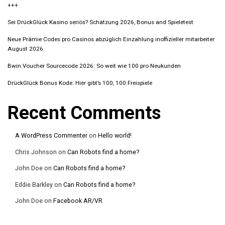
+++
Sei DrückGlück Kasino seriös? Schätzung 2026, Bonus and Spieletest
Neue Prämie Codes pro Casinos abzüglich Einzahlung inoffizieller mitarbeiter
August 2026
Bwin Voucher Sourcecode 2026: So weit wie 100 pro Neukunden
DrückGlück Bonus Kode: Hier gibt’s 100, 100 Freispiele
Recent Comments
A WordPress Commenter
on
Hello world!
Chris Johnson
on
Can Robots find a home?
John Doe
on
Can Robots find a home?
Eddie Barkley
on
Can Robots find a home?
John Doe
on
Facebook AR/VR