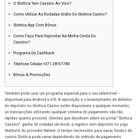
O Slottica Tem Cassino Ao Vivo?
Como Utilizar As Rodadas Grátis Do Slottica Casino?
Slottica App Com Bônus
Como Faço Para Depositar Na Minha Conta Do
Cassino?
Programa De Cashback
Telefone Celular +371 28101783
Bônus & Promoções
Também pode usar um programa especial para o seu telemóvel –
disponível para Android e iOS. A reposição e o levantamento de dinheiro
do depósito no Slottica Casino estão disponíveis a qualquer momento,
as transacções utilizando qualquer sistema do pagamento são tão
rápidas quanto possível. Clientes que decidiram aderir ao portal “Slottica
Cassino”, ganhe 50 rodadas de modo a registro sem depósito no jogo
Starburst do provedor Netent. O tempo necessário para sacar fundos do
casino Slottica pode variar dependendo do método de pagamento