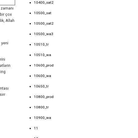
10400_sat2
ə zamanı
10500_sat
bir çox
ik, Allah
10500_sat2
10500_wa3
 yeni
10510_tr
10510_wa
rini
10600_prod
ətlərin
ming
10600_wa
10650_tr
antası
sirr
10800_prod
10800_tr
10900_wa
11