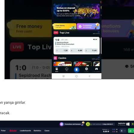
a
arışa girirlər.
rəcək.