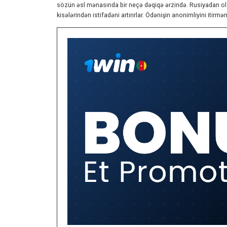
sözün əsl mənasında bir neçə dəqiqə ərzində. Rusiyadan ola
kisələrindən istifadəni artırırlar. Ödənişin anonimliyini iti