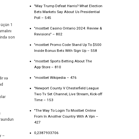
"May Trump Defeat Harris? What Election
Bets Markets Say About Us Presidential
Poll – 545
n üçün 1
"mostbet Casino Ontario 2024: Review &
rnalını
Revisions" – 802
lində son
"mostbet Promo Code Stand Up To $500
Inside Bonus Bets With Sign Up – 558
"‎mostbet Sports Betting About The
App Store – 810
"mostbet Wikipedia – 476
ir və
ad
"Newport County V Chesterfield League
Two Tv Set Channel, Live Stream, Kick-off
blar
Time – 153
"The Way To Login To Mostbet Online
s
From In Another Country With A Vpn –
 raundun
427
0,2387933706
r –