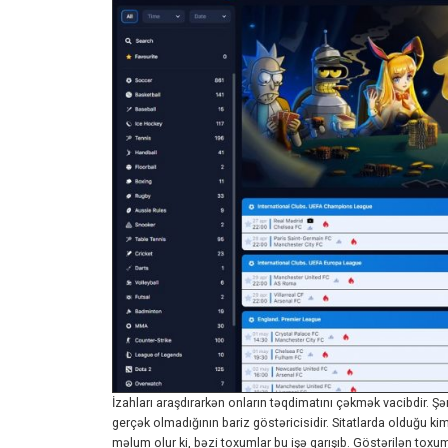
İzahları araşdırarkən onların təqdimatını çəkmək vacibdir. Şə
gerçək olmadığının bariz göstəricisidir. Sitatlarda olduğu ki
məlum olur ki, bəzi toxumlar bu işə qarışıb. Göstərilən toxuml