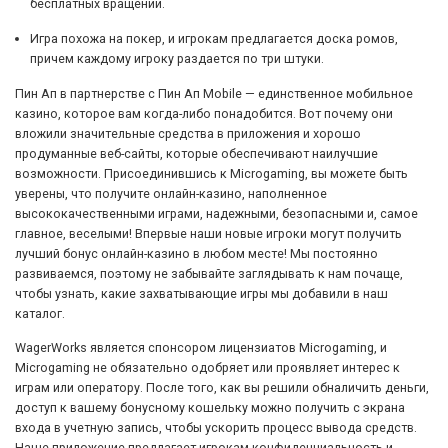
бесплатных вращений.
Игра похожа на покер, и игрокам предлагается доска ромов,
причем каждому игроку раздается по три штуки.
Пин Ап в партнерстве с Пин Ап Mobile — единственное мобильное
казино, которое вам когда-либо понадобится. Вот почему они
вложили значительные средства в приложения и хорошо
продуманные веб-сайты, которые обеспечивают наилучшие
возможности. Присоединившись к Microgaming, вы можете быть
уверены, что получите онлайн-казино, наполненное
высококачественными играми, надежными, безопасными и, самое
главное, веселыми! Впервые наши новые игроки могут получить
лучший бонус онлайн-казино в любом месте! Мы постоянно
развиваемся, поэтому не забывайте заглядывать к нам почаще,
чтобы узнать, какие захватывающие игры мы добавили в наш
каталог.
WagerWorks является спонсором лицензиатов Microgaming, и
Microgaming не обязательно одобряет или проявляет интерес к
играм или оператору. После того, как вы решили обналичить деньги,
доступ к вашему бонусному кошельку можно получить с экрана
входа в учетную запись, чтобы ускорить процесс вывода средств.
Наше приложение предлагает игрокам конфиденциальность и