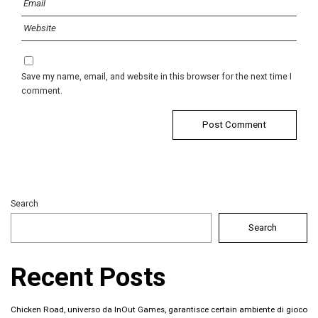
Save my name, email, and website in this browser for the next time I
comment.
Search
Search
Recent Posts
Chicken Road, universo da InOut Games, garantisce certain ambiente di gioco