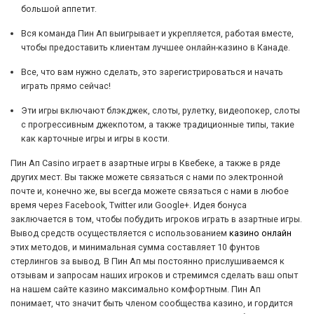
большой аппетит.
Вся команда Пин Ап выигрывает и укрепляется, работая вместе,
чтобы предоставить клиентам лучшее онлайн-казино в Канаде.
Все, что вам нужно сделать, это зарегистрироваться и начать
играть прямо сейчас!
Эти игры включают блэкджек, слоты, рулетку, видеопокер, слоты
с прогрессивным джекпотом, а также традиционные типы, такие
как карточные игры и игры в кости.
Пин Ап Casino играет в азартные игры в Квебеке, а также в ряде
других мест. Вы также можете связаться с нами по электронной
почте и, конечно же, вы всегда можете связаться с нами в любое
время через Facebook, Twitter или Google+. Идея бонуса
заключается в том, чтобы побудить игроков играть в азартные игры.
Вывод средств осуществляется с использованием
казино онлайн
этих методов, и минимальная сумма составляет 10 фунтов
стерлингов за вывод. В Пин Ап мы постоянно прислушиваемся к
отзывам и запросам наших игроков и стремимся сделать ваш опыт
на нашем сайте казино максимально комфортным. Пин Ап
понимает, что значит быть членом сообщества казино, и гордится