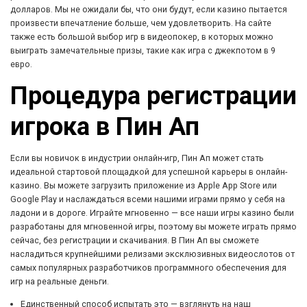
долларов. Мы не ожидали бы, что они будут, если казино пытается
произвести впечатление больше, чем удовлетворить. На сайте
также есть большой выбор игр в видеопокер, в которых можно
выиграть замечательные призы, такие как игра с джекпотом в 9
евро.
Процедура регистрации
игрока в Пин Ап
Если вы новичок в индустрии онлайн-игр, Пин Ап может стать
идеальной стартовой площадкой для успешной карьеры в онлайн-
казино. Вы можете загрузить приложение из Apple App Store или
Google Play и наслаждаться всеми нашими играми прямо у себя на
ладони и в дороге. Играйте мгновенно — все наши игры казино были
разработаны для мгновенной игры, поэтому вы можете играть прямо
сейчас, без регистрации и скачивания. В Пин Ап вы сможете
насладиться крупнейшими релизами эксклюзивных видеослотов от
самых популярных разработчиков программного обеспечения для
игр на реальные деньги.
Единственный способ испытать это — взглянуть на наш