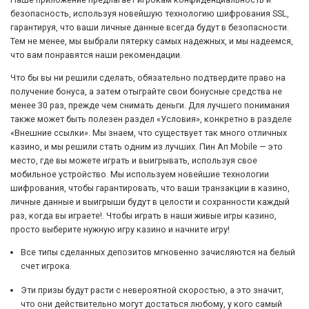
безопасность, используя новейшую технологию шифрования SSL,
гарантируя, что ваши личные данные всегда будут в безопасности.
Тем не менее, мы выбрали пятерку самых надежных, и мы надеемся,
что вам понравятся наши рекомендации.
Что бы вы ни решили сделать, обязательно подтвердите право на
получение бонуса, а затем отыграйте свои бонусные средства не
менее 30 раз, прежде чем снимать деньги. Для лучшего понимания
также может быть полезен раздел «Условия», конкретно в разделе
«Внешние ссылки». Мы знаем, что существует так много отличных
казино, и мы решили стать одним из лучших. Пин Ап Mobile — это
место, где вы можете играть и выигрывать, используя свое
мобильное устройство. Мы используем новейшие технологии
шифрования, чтобы гарантировать, что ваши транзакции в казино,
личные данные и выигрыши будут в целости и сохранности каждый
раз, когда вы играете!. Чтобы играть в наши живые игры казино,
просто выберите нужную игру казино и начните игру!
Все типы сделанных депозитов мгновенно зачисляются на белый
счет игрока.
Эти призы будут расти с невероятной скоростью, а это значит,
что они действительно могут достаться любому, у кого самый