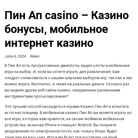
Пин Ап casino – Казино
бонусы, мобильное
интернет казино
June 6, 2024
News
В Пин Ап есть прогрессивные джекпоты, видео-слоты и мобильные
игры на выбор. И, если вы хотите играть для развлечения, вам
следует ознакомиться с нашим широким выбором игр, так как в них
можно играть бесплатно, а также на реальные деньги. Сколько раз
вы видели другие веб-сайты казино, нагруженные различными
инструментами прогнозирования?
Это лучший способ насладиться играми Казино Пин Ап и испытать
их по-настоящему. В мобильном казино Пин Ап вы можете играть во
все игры, которые вам нравятся, на своем любимом мобильном
устройстве, включая iPhone и планшет Android. Вы получите
уведомление по электронной почте, как только бонус будет
зачислен на ваш счет. Игрокам будет предоставлен щедрый