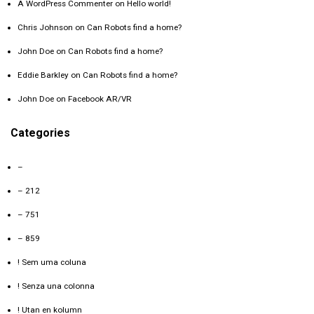
A WordPress Commenter
on
Hello world!
Chris Johnson
on
Can Robots find a home?
John Doe
on
Can Robots find a home?
Eddie Barkley
on
Can Robots find a home?
John Doe
on
Facebook AR/VR
Categories
–
– 212
– 751
– 859
! Sem uma coluna
! Senza una colonna
! Utan en kolumn