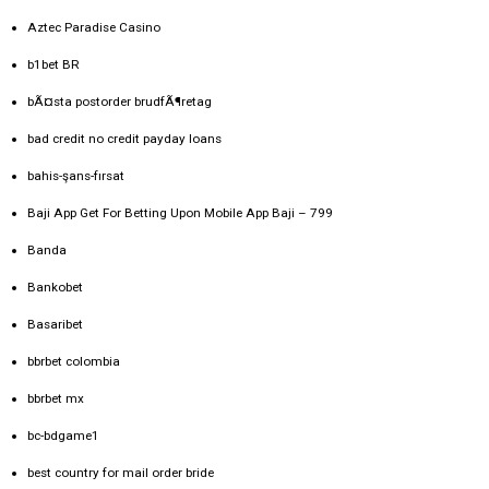
Aztec Paradise Casino
b1bet BR
bÃ¤sta postorder brudfÃ¶retag
bad credit no credit payday loans
bahis-şans-fırsat
Baji App Get For Betting Upon Mobile App Baji – 799
Banda
Bankobet
Basaribet
bbrbet colombia
bbrbet mx
bc-bdgame1
best country for mail order bride