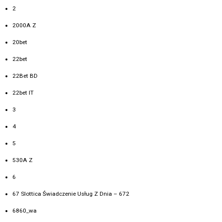
2
2000A Z
20bet
22bet
22Bet BD
22bet IT
3
4
5
530A Z
6
67 Slottica Świadczenie Usług Z Dnia – 672
6860_wa