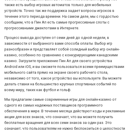
также есть выбор игровых автоматов только для мобильных
устройств. Точно так же поддержка задает вопросы игроков в
течение этого периода времени. На самом деле, мы с гордостью
сообщаем, что в Пин Ап есть самые прогрессивные слоты с
прогрессивными джекпотами в Интернете.
Процесс вывода доступен от семи дней до одной недели, в
зависимости от выбранного вами способа оплаты. Выбор игр
разнообразен и представляет собой солидный выбор игр онлайн-
казино, особенно по сравнению с конкурирующими канадскими
казино. Загрузите приложение Пин Ап для своего устройства
Android или iOS, и вы сможете пользоваться всеми преимуществами
мобильного сайта прямо на экране своего рабочего стола,
независимо от того, какое устройство вы используете. Вы можете
делать ставки на большинство крупных спортивных событий по
всему миру, таких как футбол и гольф.
Мы предлагаем самые современные игры для онлайн-казино от
одного из самых надежных поставщиков программного
обеспечения в мире. В течение месяца действуют коды и рекламные
акции для всех знаков, что означает, что вы можете получить
бесплатные вращения для всех семи знаков за один раз. Это
означает, что пользователям не нужно беспокоиться о целостности