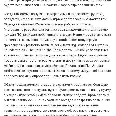
будете перенаправлены на сайт как зарегистрированный игрок.
Среди них самые популярные карточный и видеопокер, рулетка,
блэкджек, игровые автоматы и игры с прогрессивным джекпотом.
Обладая более чем 25-летним опытом работы в отрасли,
Microgaming разработала одни из самых надежных игр для казино
как для ПК, так и для мобильных платформ. Наши игровые автоматы
включают неизменно популярную Tomb Raider, популярную
греческую мифологию Tomb Raider 2, Dazzling Goddess of Olympus,
Thunderstruck и The Dark Knight. Вас ждет лучший бонус бесплатных
вращений с самым широким диапазоном игры. Еще одна хорошая
новость заключается в том, что спины доступны на всех основных
мобильных и планшетных устройствах. Приложение Пин Ап для
Android используется игроками Пин Ап по всему миру, чтобы весело
провести время и опробовать новые игры казино.
Объем предлагаемых игр вместе с самими играми играет большую
роль в этом, поскольку вам нужно будет делать ставки на эту сумму
в каждой игре, чтобы иметь право на снятие средств. Кроме того, у
онлайн-казино меньше накладных расходов и затрат по сравнению
с их физическими аналогами. Тем не менее, в обмен на ваше
терпение и сотрудничество в контексте обзора казино и всего, что
мы делаем, мы рады предложить вам бесплатные вращения,