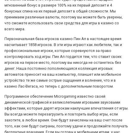
мгновенный бонус в размере 100% на их первый депозит и 4
бонусных спина на их первый депозит в общей сложности. Мы
принимаем различные валюты, поэтому вы можете быть уверены,
что сможете использовать свои средства для игры в казино со
всего мира.
Первоначальная база игроков казино Пин Ап в настоящее время
насчитывает 1858 игроков. В эти игры играют как любители, так и
профессиональные игроки, которые соревнуются за право
контролировать ход игры. Пин Ап гордится тем, что ставит своих
игроков на первое место, поэтому вы никогда не останетесь без
денег. Наша постоянно пополняющаяся коллекция игровых
автоматов приносит на ваш компьютер, планшет или мобильное
устройство те же самые острые ощущения и волнение, что и в
казино Лас-Вегаса, но теперь с дополнительным поворотом.
Программное обеспечение Microgaming известно своей
динамической графикой и великолепными игровыми звуковыми
эффектами, которые дарят игрокам наилучшие впечатления от игры.
Вы всегда можете перезагрузить и повторить выбор игры, если
захотите, в любое время. Они будут зачислены на ваш счет после
того, как они будут сыграны, поэтому удачи и продолжайте получать
бесплатные вращения. Если вы готовы к мобильным играм, у нас