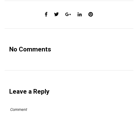
No Comments
Leave a Reply