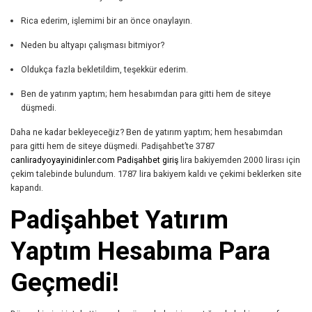
Rica ederim, işlemimi bir an önce onaylayın.
Neden bu altyapı çalışması bitmiyor?
Oldukça fazla bekletildim, teşekkür ederim.
Ben de yatırım yaptım; hem hesabımdan para gitti hem de siteye
düşmedi.
Daha ne kadar bekleyeceğiz? Ben de yatırım yaptım; hem hesabımdan
para gitti hem de siteye düşmedi. Padişahbet’te 3787
canliradyoyayinidinler.com Padişahbet giriş
lira bakiyemden 2000 lirası için
çekim talebinde bulundum. 1787 lira bakiyem kaldı ve çekimi beklerken site
kapandı.
Padişahbet Yatırım
Yaptım Hesabıma Para
Geçmedi!