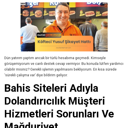
Dün yatırım yaptım ancak bir türlü hesabıma geçmedi. Kimseyle
görüşemiyorum ve canlı destek cevap vermiyor. Bu konuda lütfen yardımcı
olabilir misiniz? Gerekli işlemin yapılmasını bekliyorum. En kısa sürede
‘sürekli çalışma var’ diye bildirim geliyor.
Bahis Siteleri Adıyla
Dolandırıcılık Müşteri
Hizmetleri Sorunları Ve
Mağduriyet