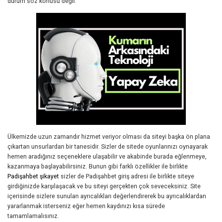
durum söz konusu değil.
Ülkemizde uzun zamandır hizmet veriyor olması da siteyi başka ön plana
çıkartan unsurlardan bir tanesidir. Sizler de sitede oyunlarınızı oynayarak
hemen aradığınız seçeneklere ulaşabilir ve akabinde burada eğlenmeye,
kazanmaya başlayabilirsiniz. Bunun gibi farklı özellikler ile birlikte
Padişahbet şikayet
sizler de Padişahbet giriş adresi ile birlikte siteye
girdiğinizde karşılaşacak ve bu siteyi gerçekten çok seveceksiniz. Site
içerisinde sizlere sunulan ayrıcalıkları değerlendirerek bu ayrıcalıklardan
yararlanmak isterseniz eğer hemen kaydınızı kısa sürede
tamamlamalısınız.