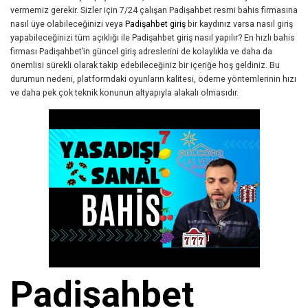
vermemiz gerekir. Sizler için 7/24 çalışan Padişahbet resmi bahis firmasına
nasıl üye olabileceğinizi veya
Padişahbet giriş
bir kaydınız varsa nasıl giriş
yapabileceğinizi tüm açıklığı ile Padişahbet giriş nasıl yapılır? En hızlı bahis
firması Padişahbet’in güncel giriş adreslerini de kolaylıkla ve daha da
önemlisi sürekli olarak takip edebileceğiniz bir içeriğe hoş geldiniz. Bu
durumun nedeni, platformdaki oyunların kalitesi, ödeme yöntemlerinin hızı
ve daha pek çok teknik konunun altyapıyla alakalı olmasıdır.
Padişahbet