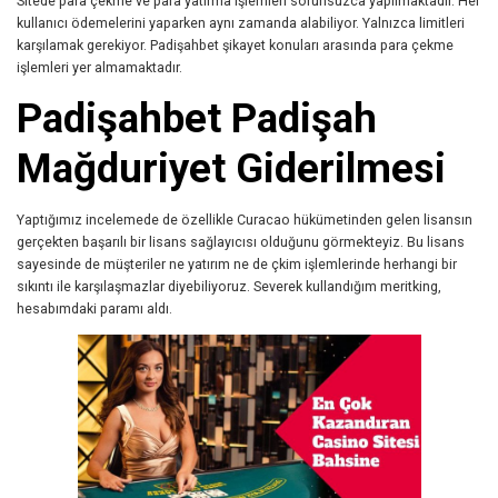
Sitede para çekme ve para yatırma işlemleri sorunsuzca yapılmaktadır. Her
kullanıcı ödemelerini yaparken aynı zamanda alabiliyor. Yalnızca limitleri
karşılamak gerekiyor. Padişahbet şikayet konuları arasında para çekme
işlemleri yer almamaktadır.
Padişahbet Padişah
Mağduriyet Giderilmesi
Yaptığımız incelemede de özellikle Curacao hükümetinden gelen lisansın
gerçekten başarılı bir lisans sağlayıcısı olduğunu görmekteyiz. Bu lisans
sayesinde de müşteriler ne yatırım ne de çkim işlemlerinde herhangi bir
sıkıntı ile karşılaşmazlar diyebiliyoruz. Severek kullandığım meritking,
hesabımdaki paramı aldı.