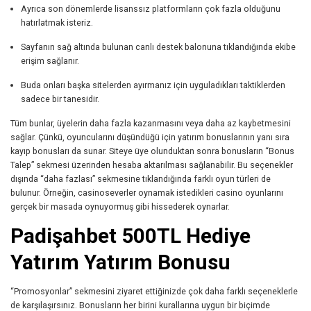
Ayrıca son dönemlerde lisanssız platformların çok fazla olduğunu
hatırlatmak isteriz.
Sayfanın sağ altında bulunan canlı destek balonuna tıklandığında ekibe
erişim sağlanır.
Buda onları başka sitelerden ayırmanız için uyguladıkları taktiklerden
sadece bir tanesidir.
Tüm bunlar, üyelerin daha fazla kazanmasını veya daha az kaybetmesini
sağlar. Çünkü, oyuncularını düşündüğü için yatırım bonuslarının yanı sıra
kayıp bonusları da sunar. Siteye üye olunduktan sonra bonusların “Bonus
Talep” sekmesi üzerinden hesaba aktarılması sağlanabilir. Bu seçenekler
dışında “daha fazlası” sekmesine tıklandığında farklı oyun türleri de
bulunur. Örneğin, casinoseverler oynamak istedikleri casino oyunlarını
gerçek bir masada oynuyormuş gibi hissederek oynarlar.
Padişahbet 500TL Hediye
Yatırım Yatırım Bonusu
“Promosyonlar” sekmesini ziyaret ettiğinizde çok daha farklı seçeneklerle
de karşılaşırsınız. Bonusların her birini kurallarına uygun bir biçimde