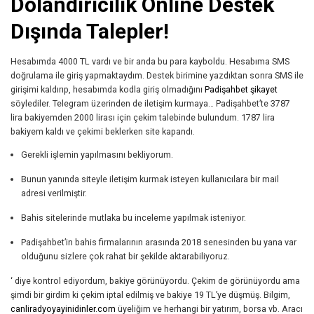
Dolandırıcılık Online Destek
Dışında Talepler!
Hesabımda 4000 TL vardı ve bir anda bu para kayboldu. Hesabıma SMS
doğrulama ile giriş yapmaktaydım. Destek birimine yazdıktan sonra SMS ile
girişimi kaldırıp, hesabımda kodla giriş olmadığını
Padişahbet şikayet
söylediler. Telegram üzerinden de iletişim kurmaya… Padişahbet’te 3787
lira bakiyemden 2000 lirası için çekim talebinde bulundum. 1787 lira
bakiyem kaldı ve çekimi beklerken site kapandı.
Gerekli işlemin yapılmasını bekliyorum.
Bunun yanında siteyle iletişim kurmak isteyen kullanıcılara bir mail
adresi verilmiştir.
Bahis sitelerinde mutlaka bu inceleme yapılmak isteniyor.
Padişahbet’in bahis firmalarının arasında 2018 senesinden bu yana var
olduğunu sizlere çok rahat bir şekilde aktarabiliyoruz.
‘ diye kontrol ediyordum, bakiye görünüyordu. Çekim de görünüyordu ama
şimdi bir girdim ki çekim iptal edilmiş ve bakiye 19 TL’ye düşmüş. Bilgim,
canliradyoyayinidinler.com
üyeliğim ve herhangi bir yatırım, borsa vb. Aracı