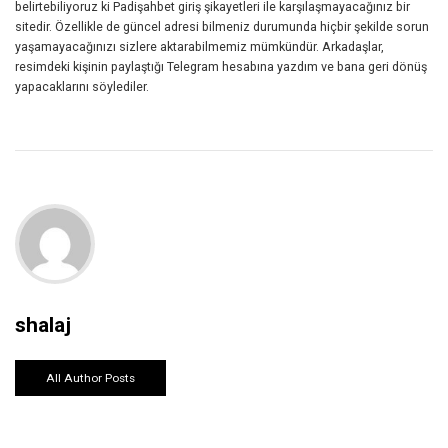
belirtebiliyoruz ki Padişahbet giriş şikayetleri ile karşılaşmayacağınız bir
sitedir. Özellikle de güncel adresi bilmeniz durumunda hiçbir şekilde sorun
yaşamayacağınızı sizlere aktarabilmemiz mümkündür. Arkadaşlar,
resimdeki kişinin paylaştığı Telegram hesabına yazdım ve bana geri dönüş
yapacaklarını söylediler.
shalaj
All Author Posts