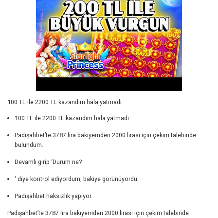
100 TL ile 2200 TL kazandım hala yatmadı.
100 TL ile 2200 TL kazandım hala yatmadı.
Padişahbet’te 3787 lira bakiyemden 2000 lirası için çekim talebinde
bulundum.
Devamlı girip ‘Durum ne?
‘ diye kontrol ediyordum, bakiye görünüyordu.
Padişahbet haksızlık yapıyor.
Padişahbet’te 3787 lira bakiyemden 2000 lirası için çekim talebinde