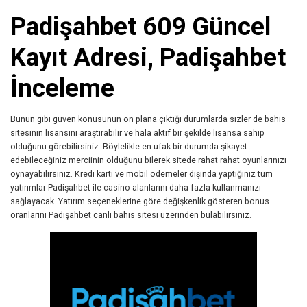
Padişahbet 609 Güncel
Kayıt Adresi, Padişahbet
İnceleme
Bunun gibi güven konusunun ön plana çıktığı durumlarda sizler de bahis
sitesinin lisansını araştırabilir ve hala aktif bir şekilde lisansa sahip
olduğunu görebilirsiniz. Böylelikle en ufak bir durumda şikayet
edebileceğiniz merciinin olduğunu bilerek sitede rahat rahat oyunlarınızı
oynayabilirsiniz. Kredi kartı ve mobil ödemeler dışında yaptığınız tüm
yatırımlar Padişahbet ile casino alanlarını daha fazla kullanmanızı
sağlayacak. Yatırım seçeneklerine göre değişkenlik gösteren bonus
oranlarını Padişahbet canlı bahis sitesi üzerinden bulabilirsiniz.