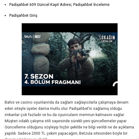
Padişahbet 609 Güncel Kayıt Adresi, Padişahbet İnceleme
Padişahbet Giriş
Bahis ve casino oyunlarında da sağlam sağlayıcılarla çalışmaya devam
eden siteyle üyeler daima mutlu olur. Padişahbet’in sağlamış olduğu
imkanlar çok fazladır ve bu da oyuncuların memnun kalmasını sağlar.
Müşteri odaklı çalışma stili sayesinde sürekli yeni güncellemeler yapar.
Güncelleme olduğunu söyleyip hiçbir şekilde ne bilgi verildi ne de açıklama
yapıldı. Sadece 2000 TL çekim yapacağım; Betzula sitesinden böyle bir