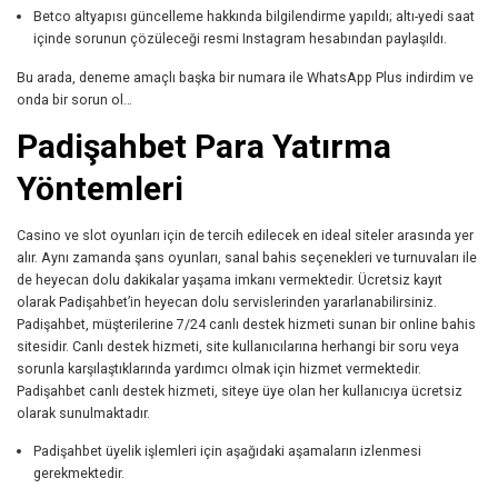
Betco altyapısı güncelleme hakkında bilgilendirme yapıldı; altı-yedi saat
içinde sorunun çözüleceği resmi Instagram hesabından paylaşıldı.
Bu arada, deneme amaçlı başka bir numara ile WhatsApp Plus indirdim ve
onda bir sorun ol…
Padişahbet Para Yatırma
Yöntemleri
Casino ve slot oyunları için de tercih edilecek en ideal siteler arasında yer
alır. Aynı zamanda şans oyunları, sanal bahis seçenekleri ve turnuvaları ile
de heyecan dolu dakikalar yaşama imkanı vermektedir. Ücretsiz kayıt
olarak Padişahbet’in heyecan dolu servislerinden yararlanabilirsiniz.
Padişahbet, müşterilerine 7/24 canlı destek hizmeti sunan bir online bahis
sitesidir. Canlı destek hizmeti, site kullanıcılarına herhangi bir soru veya
sorunla karşılaştıklarında yardımcı olmak için hizmet vermektedir.
Padişahbet canlı destek hizmeti, siteye üye olan her kullanıcıya ücretsiz
olarak sunulmaktadır.
Padişahbet üyelik işlemleri için aşağıdaki aşamaların izlenmesi
gerekmektedir.