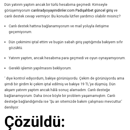
Dün yatırım yaptım ancak bir türlü hesabıma geçmedi. Kimseyle
görüşemiyorum
canliradyoyayinidinler.com Padişahbet güncel giriş
ve
canlı destek cevap vermiyor. Bu konuda lütfen yardımcı olabilir misiniz?
Canlı destek hattına bağlanamıyorum ve mail yoluyla iletişime
geçemiyorum.
Dün çekimimi iptal ettim ve bugün sabah giriş yaptığımda bakiyem sıfır
gözüktü.
Yatırım yaptım, ancak hesabıma para geçmedi ve oyun oynayamıyorum.
Gerekli işlemin yapılmasını bekliyorum.
‘ diye kontrol ediyordum, bakiye görünüyordu. Çekim de görünüyordu ama
şimdi bir girdim ki çekim iptal edilmiş ve bakiye 19 TL’ye düşmüş. Dün
akşam yatırım yaptım ancak hâlâ sonuç alamadım. Canlı desteğe
bağlanamıyorum. Daha önce böyle bir problem yaşamamıştım. Canlı
desteğe bağlandığımda ise ‘Şu an sitemizde bakım çalışması mevcuttur.’
deniliyor.
Çözüldü: