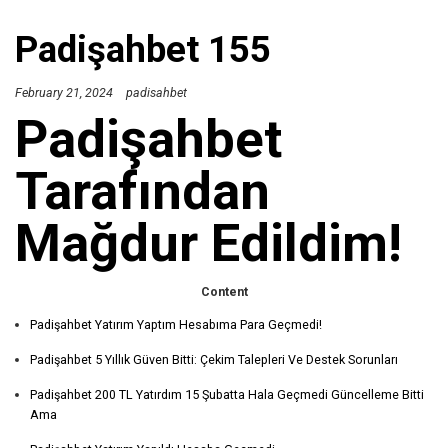
Padişahbet 155
February 21, 2024
padisahbet
Padişahbet
Tarafından
Mağdur Edildim!
Content
Padişahbet Yatırım Yaptım Hesabıma Para Geçmedi!
Padişahbet 5 Yıllık Güven Bitti: Çekim Talepleri Ve Destek Sorunları
Padişahbet 200 TL Yatırdım 15 Şubatta Hala Geçmedi Güncelleme Bitti
Ama