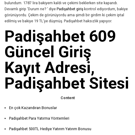
bulundum. 1787 lira bakiyem kaldı ve çekimi beklerken site kapandı.
Devamlı girip ‘Durum ne? ‘ diye
Padişahbet giriş
kontrol ediyordum, bakiye
görünüyordu. Çekim de görünüyordu ama şimdi bir girdim ki çekim iptal
edilmiş ve bakiye 19 TL’ye düşmüş. Padişahbet haksızlık yapıyor.
Padişahbet 609
Güncel Giriş
Kayıt Adresi,
Padişahbet Sitesi
Content
En çok Kazandıran Bonuslar
Padişahbet Para Yatırma Yöntemleri
Padişahbet 500TL Hediye Yatırım Yatırım Bonusu