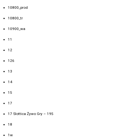
10800_prod
10800_tr
10900_wa
11
12
126
13
14
15
17
17 Slottica Żywo Gry – 195
18
1w