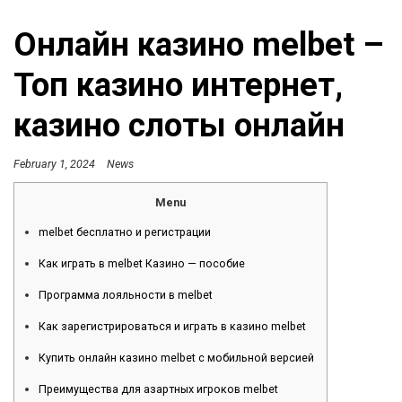
Онлайн казино melbet –
Топ казино интернет,
казино слоты онлайн
February 1, 2024
News
Menu
melbet бесплатно и регистрации
Как играть в melbet Казино — пособие
Программа лояльности в melbet
Как зарегистрироваться и играть в казино melbet
Купить онлайн казино melbet с мобильной версией
Преимущества для азартных игроков melbet