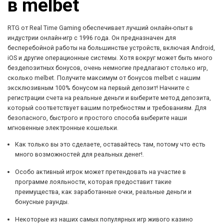
в melbet
RTG от Real Time Gaming обеспечивает лучший онлайн-опыт в
индустрии онлайн-игр с 1996 года. Он предназначен для
бесперебойной работы на большинстве устройств, включая Android,
iOS и другие операционные системы. Хотя вокруг может быть много
бездепозитных бонусов, очень немногие предлагают столько игр,
сколько melbet. Получите максимум от бонусов melbet с нашим
эксклюзивным 100% бонусом на первый депозит! Начните с
регистрации счета на реальные деньги и выберите метод депозита,
который соответствует вашим потребностям и требованиям. Для
безопасного, быстрого и простого способа выберите наши
мгновенные электронные кошельки.
Как только вы это сделаете, оставайтесь там, потому что есть
много возможностей для реальных денег!.
Особо активный игрок может претендовать на участие в
программе лояльности, которая предоставит такие
преимущества, как заработанные очки, реальные деньги и
бонусные раунды.
Некоторые из наших самых популярных игр живого казино