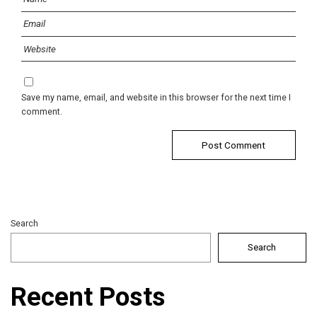
Save my name, email, and website in this browser for the next time I
comment.
Search
Search
Recent Posts