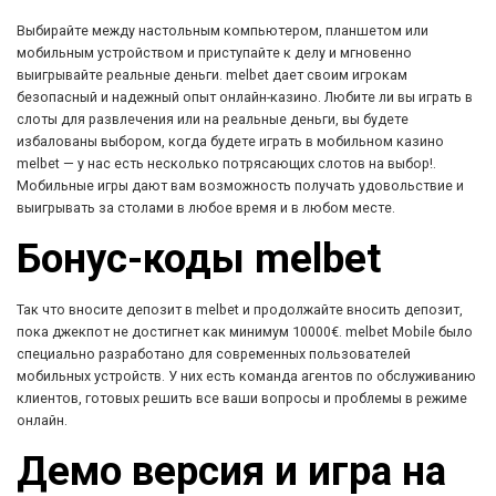
Выбирайте между настольным компьютером, планшетом или
мобильным устройством и приступайте к делу и мгновенно
выигрывайте реальные деньги. melbet дает своим игрокам
безопасный и надежный опыт онлайн-казино. Любите ли вы играть в
слоты для развлечения или на реальные деньги, вы будете
избалованы выбором, когда будете играть в мобильном казино
melbet — у нас есть несколько потрясающих слотов на выбор!.
Мобильные игры дают вам возможность получать удовольствие и
выигрывать за столами в любое время и в любом месте.
Бонус-коды melbet
Так что вносите депозит в melbet и продолжайте вносить депозит,
пока джекпот не достигнет как минимум 10000€. melbet Mobile было
специально разработано для современных пользователей
мобильных устройств. У них есть команда агентов по обслуживанию
клиентов, готовых решить все ваши вопросы и проблемы в режиме
онлайн.
Демо версия и игра на