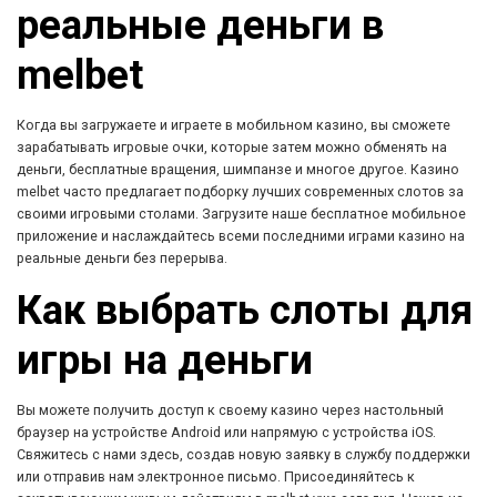
реальные деньги в
melbet
Когда вы загружаете и играете в мобильном казино, вы сможете
зарабатывать игровые очки, которые затем можно обменять на
деньги, бесплатные вращения, шимпанзе и многое другое. Казино
melbet часто предлагает подборку лучших современных слотов за
своими игровыми столами. Загрузите наше бесплатное мобильное
приложение и наслаждайтесь всеми последними играми казино на
реальные деньги без перерыва.
Как выбрать слоты для
игры на деньги
Вы можете получить доступ к своему казино через настольный
браузер на устройстве Android или напрямую с устройства iOS.
Свяжитесь с нами здесь, создав новую заявку в службу поддержки
или отправив нам электронное письмо. Присоединяйтесь к