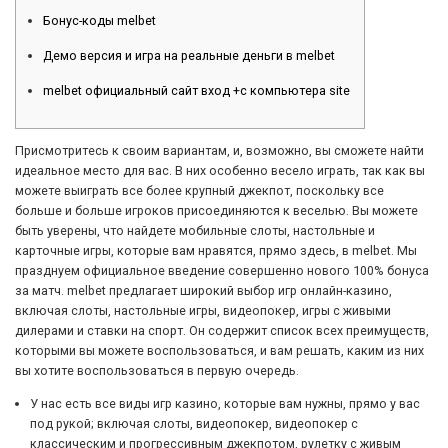
Бонус-коды melbet
Демо версия и игра на реальные деньги в melbet
melbet официальный сайт вход +с компьютера site
Присмотритесь к своим вариантам, и, возможно, вы сможете найти
идеальное место для вас. В них особенно весело играть, так как вы
можете выиграть все более крупный джекпот, поскольку все
больше и больше игроков присоединяются к веселью. Вы можете
быть уверены, что найдете мобильные слоты, настольные и
карточные игры, которые вам нравятся, прямо здесь, в melbet. Мы
празднуем официальное введение совершенно нового 100% бонуса
за матч. melbet предлагает широкий выбор игр онлайн-казино,
включая слоты, настольные игры, видеопокер, игры с живыми
дилерами и ставки на спорт. Он содержит список всех преимуществ,
которыми вы можете воспользоваться, и вам решать, каким из них
вы хотите воспользоваться в первую очередь.
У нас есть все виды игр казино, которые вам нужны, прямо у вас
под рукой; включая слоты, видеопокер, видеопокер с
классическим и прогрессивным джекпотом, рулетку с живым