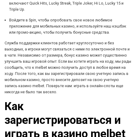
включают Quick Hits, Lucky Streak, Triple Joker, Hi Lo, Lucky 15 и
Triple Up.
Войдите в Spin, чтобы опробовать свое новое любимое
приложение для мобильных казино, и используйте наш кэшбэк
или промо-акцию, чтобы получить бонусные средства.
Служба поддержки клиентов работает круглосуточно и без
выходных, а игроки могут связаться с ними по электронной почте и
в чате. Независимо от размера, бонус казино может существенно
улучшить ваш игровой опыт. Если вы хотите играть на ходу, мы рады
сообщить, что к melbet можно получить доступ в любое время на
ходу. После того, как вы зарегистрировали свою учетную запись в
мобильном казино, просто внесите депозит на свою учетную
запись казино melbet. Поверьте нам: играть в онлайн-слоты еще
никогда не было так весело.
Как
зарегистрироваться и
играть в казино melbet