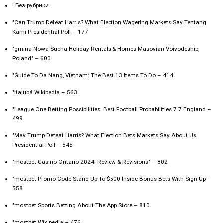
! Без рубрики
"Can Trump Defeat Harris? What Election Wagering Markets Say Tentang
Kami Presidential Poll – 177
"gmina Nowa Sucha Holiday Rentals & Homes Masovian Voivodeship,
Poland" – 600
"Guide To Da Nang, Vietnam: The Best 13 Items To Do – 414
"itajubá Wikipedia – 563
"League One Betting Possibilities: Best Football Probabilities 7 7 England –
499
"May Trump Defeat Harris? What Election Bets Markets Say About Us
Presidential Poll – 545
"mostbet Casino Ontario 2024: Review & Revisions" – 802
"mostbet Promo Code Stand Up To $500 Inside Bonus Bets With Sign Up –
558
"‎mostbet Sports Betting About The App Store – 810
"mostbet Wikipedia – 476