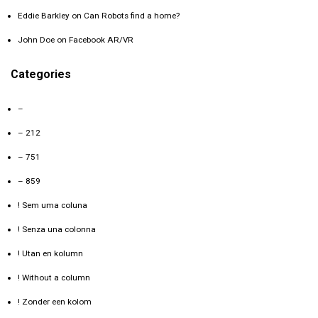
Eddie Barkley
on
Can Robots find a home?
John Doe
on
Facebook AR/VR
Categories
–
– 212
– 751
– 859
! Sem uma coluna
! Senza una colonna
! Utan en kolumn
! Without a column
! Zonder een kolom