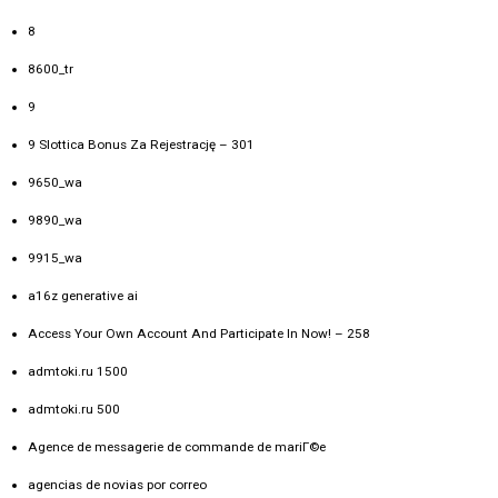
8
8600_tr
9
9 Slottica Bonus Za Rejestrację – 301
9650_wa
9890_wa
9915_wa
a16z generative ai
Access Your Own Account And Participate In Now! – 258
admtoki.ru 1500
admtoki.ru 500
Agence de messagerie de commande de mariГ©e
agencias de novias por correo