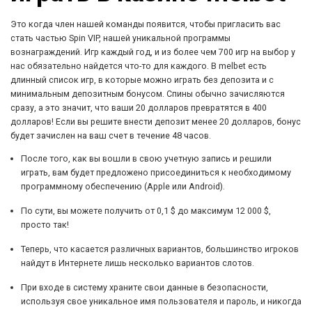
Это когда член нашей команды появится, чтобы пригласить вас
стать частью Spin VIP, нашей уникальной программы
вознаграждений. Игр каждый год, и из более чем 700 игр на выбор у
нас обязательно найдется что-то для каждого. В melbet есть
длинный список игр, в которые можно играть без депозита и с
минимальным депозитным бонусом. Спины обычно зачисляются
сразу, а это значит, что ваши 20 долларов превратятся в 400
долларов! Если вы решите внести депозит менее 20 долларов, бонус
будет зачислен на ваш счет в течение 48 часов.
После того, как вы вошли в свою учетную запись и решили
играть, вам будет предложено присоединиться к необходимому
программному обеспечению (Apple или Android).
По сути, вы можете получить от 0,1 $ до максимум 12 000 $,
просто так!
Теперь, что касается различных вариантов, большинство игроков
найдут в Интернете лишь несколько вариантов слотов.
При входе в систему храните свои данные в безопасности,
используя свое уникальное имя пользователя и пароль, и никогда