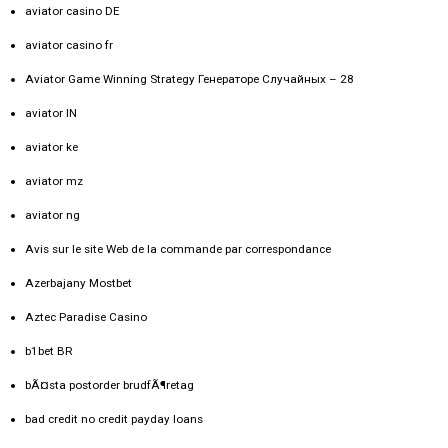
aviator casino DE
aviator casino fr
Aviator Game Winning Strategy Генераторе Случайных – 28
aviator IN
aviator ke
aviator mz
aviator ng
Avis sur le site Web de la commande par correspondance
Azerbajany Mostbet
Aztec Paradise Casino
b1bet BR
bÃ¤sta postorder brudfÃ¶retag
bad credit no credit payday loans