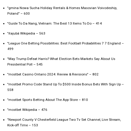
"gmina Nowa Sucha Holiday Rentals & Homes Masovian Voivodeship,
Poland" – 600
"Guide To Da Nang, Vietnam: The Best 13 Items To Do – 414
"itajubá Wikipedia – 563
"League One Betting Possibilities: Best Football Probabilities 7 7 England –
499
"May Trump Defeat Harris? What Election Bets Markets Say About Us
Presidential Poll – 545
"mostbet Casino Ontario 2024: Review & Revisions" – 802
"mostbet Promo Code Stand Up To $500 Inside Bonus Bets With Sign Up –
558
"‎mostbet Sports Betting About The App Store – 810
"mostbet Wikipedia – 476
"Newport County V Chesterfield League Two Tv Set Channel, Live Stream,
Kick-off Time – 153