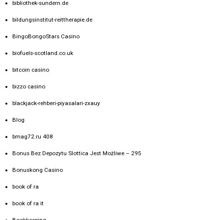
bibliothek-sundern.de
bildungsinstitut-reittherapie.de
BingoBongoStars Casino
biofuels-scotland.co.uk
bitcoin casino
bizzo casino
blackjack-rehberi-piyasalari-zxauy
Blog
bmag72.ru 408
Bonus Bez Depozytu Slottica Jest Możliwe – 295
Bonuskong Casino
book of ra
book of ra it
Bookkeeping