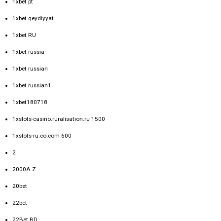
1xbet pt
1xbet qeydiyyat
1xbet RU
1xbet russia
1xbet russian
1xbet russian1
1xbet180718
1xslots-casino.ruralisation.ru 1500
1xslots-ru.co.com 600
2
2000A Z
20bet
22bet
22Bet BD