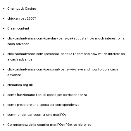
ChainLuck Casino
chickenroad23071
Clean content
clickcashadvance.com+payday-loans-ga+augusta how much interest on a
cash advance
clickcashadvance.com+personal-loans-ut+richmond how much interest on
a cash advance
clickcashadvance.com+personal-loans-wi+cleveland how to do a cash
advance
climatica.org.uk
come funzionano i siti di sposa per corrispondenza
come preparare una sposa per corrispondenza
commander par courrier une mariГ©e
Commandez de la courrier mariГ©e rГ©elles histoires