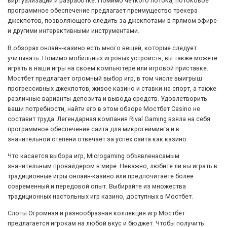
виртуализации и разработке. Помимо четкого потока, потоковое
программное обеспечение предлагает преимущество трекера
джекпотов, позволяющего следить за джекпотами в прямом эфире
и другими интерактивными инструментами.
В обзорах онлайн-казино есть много вещей, которые следует
учитывать. Помимо мобильных игровых устройств, вы также можете
играть в наши игры на своем компьютере или игровой приставке.
Мостбет предлагает огромный выбор игр, в том числе выигрыш
прогрессивных джекпотов, живое казино и ставки на спорт, а также
различные варианты депозита и вывода средств. Удовлетворить
ваши потребности, найти его в этом обзоре Мостбет Casino не
составит труда. Легендарная компания Rival Gaming взяла на себя
программное обеспечение сайта для микрогейминга и в
значительной степени отвечает за успех сайта как казино.
Что касается выбора игр, Microgaming объявленасамым
значительным провайдером в мире. Неважно, любите ли вы играть в
традиционные игры онлайн-казино или предпочитаете более
современный и передовой опыт. Выбирайте из множества
традиционных настольных игр казино, доступных в Мостбет.
Слоты Огромная и разнообразная коллекция игр Мостбет
предлагается игрокам на любой вкус и бюджет. Чтобы получить