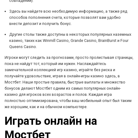
совпадений).
Здесь вы найдете всю необходимую информацию, а также ряд
способов пополнения счета, которые позволят вам удобно
внести депозит и получить бонус.
Другие столы также доступны в некоторых популярных наземных
казино, таких как Winmill Casino, Grande Casino, BrainBurst и Four
Queens Casino.
Игроки могут следить за прогнозами, просто пролистывая страницы,
пока не найдут тот, который им нужен. Наслаждайтесь
замечательной коллекцией игр казино, играйте без риска и
получайте удовольствие, играя в онлайн-игры казино здесь, в
Мостбет. Наши простые правила, быстрые выплаты и множество
бонусов делают Мостбет одним из самых популярных онлайн-
казино для игроков всех возрастов и полов. Каждая игра
полностью оптимизирована, чтобы ваш мобильный опыт был таким
же хорошим, как и на обычном компьютере.
Играть онлайн на
Мостбет