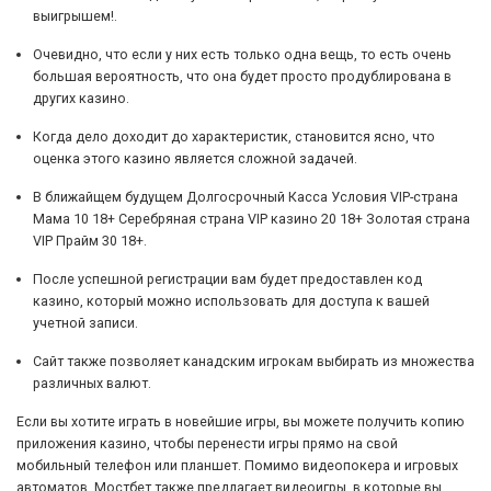
выигрышем!.
Очевидно, что если у них есть только одна вещь, то есть очень
большая вероятность, что она будет просто продублирована в
других казино.
Когда дело доходит до характеристик, становится ясно, что
оценка этого казино является сложной задачей.
В ближайщем будущем Долгосрочный Касса Условия VIP-страна
Мама 10 18+ Серебряная страна VIP казино 20 18+ Золотая страна
VIP Прайм 30 18+.
После успешной регистрации вам будет предоставлен код
казино, который можно использовать для доступа к вашей
учетной записи.
Сайт также позволяет канадским игрокам выбирать из множества
различных валют.
Если вы хотите играть в новейшие игры, вы можете получить копию
приложения казино, чтобы перенести игры прямо на свой
мобильный телефон или планшет. Помимо видеопокера и игровых
автоматов, Мостбет также предлагает видеоигры, в которые вы