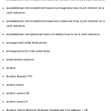
availableloan.net+installment-loans-nj+magnolia how much interest on a
cash advance
availableloan.net+installment-loans-wv+clearview how much interest on a
cash advance
availableloan.net+personal-loans-or+dallas how to do a cash advance
average mail order bride prices
average price for mail order bride
aviamasters-casinos
aviator
Aviator Aposta 797
aviator brazil
aviator casino DE
aviator casino fr
Aviator Game Winning Strategy Генераторе Случайных – 28