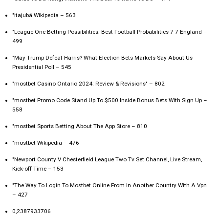
"itajubá Wikipedia – 563
"League One Betting Possibilities: Best Football Probabilities 7 7 England –
499
"May Trump Defeat Harris? What Election Bets Markets Say About Us
Presidential Poll – 545
"mostbet Casino Ontario 2024: Review & Revisions" – 802
"mostbet Promo Code Stand Up To $500 Inside Bonus Bets With Sign Up –
558
"‎mostbet Sports Betting About The App Store – 810
"mostbet Wikipedia – 476
"Newport County V Chesterfield League Two Tv Set Channel, Live Stream,
Kick-off Time – 153
"The Way To Login To Mostbet Online From In Another Country With A Vpn
– 427
0,2387933706