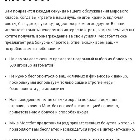
Вам понравится каждая секунда нашего обслуживания мирового
класса, когда вы играете в наши лучшие игры казино, включая
слоты, блэкджек, рулетку, видеопокер и многое другое. В наши
игровые автоматы невероятно интересно играть, и мы знаем, что вы
хотите получать вознаграждение за свои усилия. Мостбет также
предлагает ряд бонусных пакетов, отвечающих всем вашим
потребностям и требованиям.
На самом деле казино предлагает огромный выбор из более чем
500 игровых автоматов.
Не нужно беспокоиться о ваших личных и финансовых данных,
поскольку мы используем только самые строгие меры
безопасности для их защиты.
На приведенном выше снимке экрана показана домашняя
страница казино Мостбет со всей информацией о казино,
приветственном бонусе и способах входа.
Мы в Мостбет представили ряд приветственных бонусов, которые
позволяют вам бесплатно наслаждаться игрой в интернет-казино.