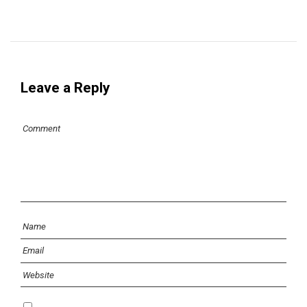
Leave a Reply