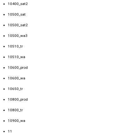
10400_sat2
10500_sat
10500_sat2
10500_wa3
10510_tr
10510_wa
10600_prod
10600_wa
10650_tr
10800_prod
10800_tr
10900_wa
11