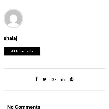
shalaj
All Author Posts
No Comments