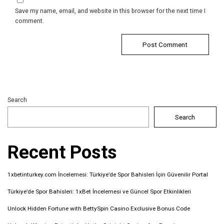
Save my name, email, and website in this browser for the next time I
comment.
Search
Search
Recent Posts
1xbetinturkey.com İncelemesi: Türkiye’de Spor Bahisleri İçin Güvenilir Portal
Türkiye’de Spor Bahisleri: 1xBet İncelemesi ve Güncel Spor Etkinlikleri
Unlock Hidden Fortune with BettySpin Casino Exclusive Bonus Code