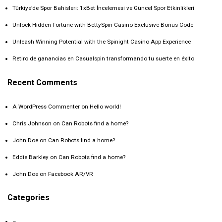
Türkiye’de Spor Bahisleri: 1xBet İncelemesi ve Güncel Spor Etkinlikleri
Unlock Hidden Fortune with BettySpin Casino Exclusive Bonus Code
Unleash Winning Potential with the Spinight Casino App Experience
Retiro de ganancias en Casualspin transformando tu suerte en éxito
Recent Comments
A WordPress Commenter
on
Hello world!
Chris Johnson
on
Can Robots find a home?
John Doe
on
Can Robots find a home?
Eddie Barkley
on
Can Robots find a home?
John Doe
on
Facebook AR/VR
Categories
–