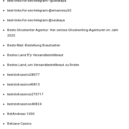
best-links-for-seo-telegram–@seokaya
best-links-for-seo-telegram-@emanresu55
best-links-for-seo-telegram-@seokaya
Beste Ghostwriter Agentur: Vier seriöse Ghostwriting-Agenturen im Jahr
2025
Beste Mail -Bestellung Brautseiten
Bestes Land fГјr Versandbestellbraut
Bestes Land, um Versandbestellbraut zu finden
bestslotcasino28077
bestslotcasino40813
bestslotcasinos270717
bestslotcasinos40824
BetAndreas 1000
Betcave Casino