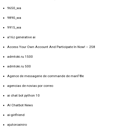
9650_wa
9890_wa
9915_wa
a16z generative ai
Access Your Own Account And Participate In Now! – 258
admtoki.ru 1500
admtoki.ru 500
Agence de messagerie de commande de mariГ©e
agencias de novias por correo
ai chat bot python 10
AI Chatbot News
ai-girlfriend
ajutorcainiro