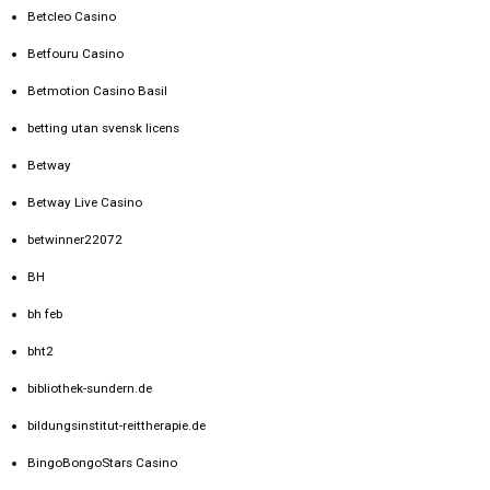
Betcleo Casino
Betfouru Casino
Betmotion Casino Basil
betting utan svensk licens
Betway
Betway Live Casino
betwinner22072
BH
bh feb
bht2
bibliothek-sundern.de
bildungsinstitut-reittherapie.de
BingoBongoStars Casino