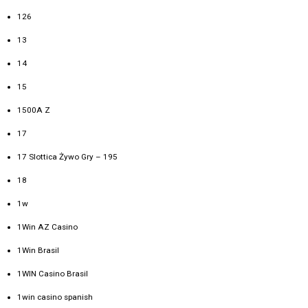
126
13
14
15
1500A Z
17
17 Slottica Żywo Gry – 195
18
1w
1Win AZ Casino
1Win Brasil
1WIN Casino Brasil
1win casino spanish