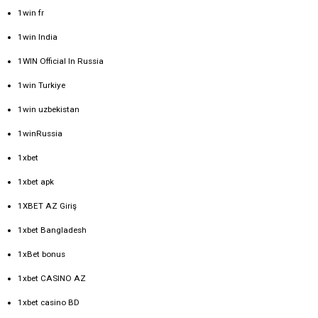
1win fr
1win India
1WIN Official In Russia
1win Turkiye
1win uzbekistan
1winRussia
1xbet
1xbet apk
1XBET AZ Giriş
1xbet Bangladesh
1xBet bonus
1xbet CASINO AZ
1xbet casino BD