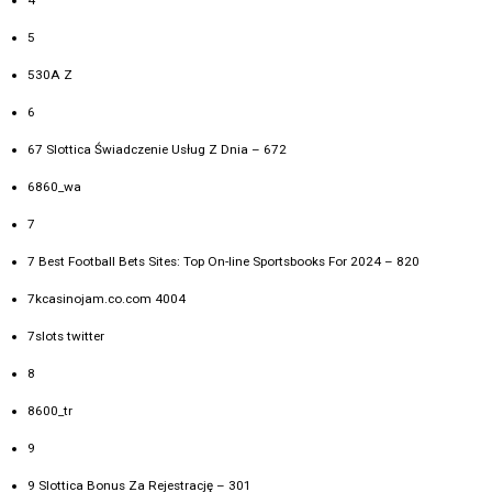
5
530A Z
6
67 Slottica Świadczenie Usług Z Dnia – 672
6860_wa
7
7 Best Football Bets Sites: Top On-line Sportsbooks For 2024 – 820
7kcasinojam.co.com 4004
7slots twitter
8
8600_tr
9
9 Slottica Bonus Za Rejestrację – 301