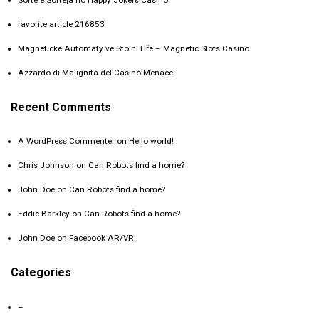
Sorte e Sorteja no Happy Jokers Casino
favorite article 216853
Magnetické Automaty ve Stolní Hře – Magnetic Slots Casino
Azzardo di Malignità del Casinò Menace
Recent Comments
A WordPress Commenter
on
Hello world!
Chris Johnson
on
Can Robots find a home?
John Doe
on
Can Robots find a home?
Eddie Barkley
on
Can Robots find a home?
John Doe
on
Facebook AR/VR
Categories
–