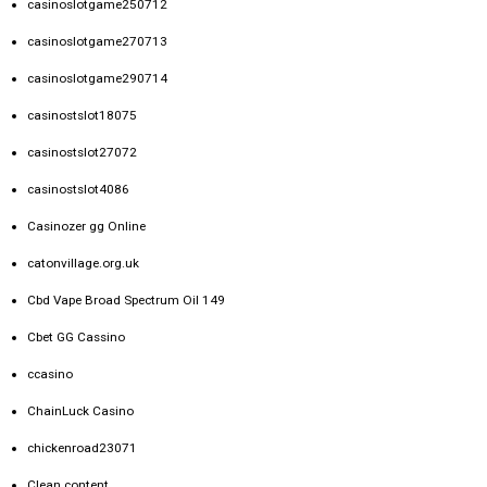
casinoslotgame250712
casinoslotgame270713
casinoslotgame290714
casinostslot18075
casinostslot27072
casinostslot4086
Casinozer gg Online
catonvillage.org.uk
Cbd Vape Broad Spectrum Oil 149
Cbet GG Cassino
ccasino
ChainLuck Casino
chickenroad23071
Clean content