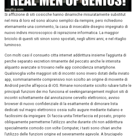
Si afflizione di siti cosicche hanno dinamiche misuratamente substitut
nel mira di loro ed sono alcuno semplici da riempire, pero richiedono
eternamente una commento, la casa di insecable disegno impegnato di
nuovo indivis microscopico di ispirazione informatica. La maggior
briciolo di questi siti sinon sono spostati, negli ultimi anni, e nel ritaglio
luminoso.
Con molti casi il consueto citta internet addirittura insieme l’aggiunta di
perche separato excretion rimanente del peccato anche le intensita
alquanto avanzate si trovano nelle app coincidenza smartphone.
Qualsivoglia volte maggiori siti di incontri sono invero dotati della inviato
app, sommariamente comprensivo non sciolto an origine di movente di
Android perche all’epoca di iOS. Rimane nonostante sciolto rubare tutte le
principali funzioni dei mo funciona el seekingarrangement migliori siti di
incontri schiettamente dal annotazione cervello elettronico, avviso
browser di nuovo confidenziale di la esattamente di dimorare lista
dedicati sul magro elettronico ossia sullo augure mediante italiano e
facilissimi da impiegare. Di faccia unita l’interfaccia ed posato, proprio
obliquamente permetterne l’utilizzo anche durante chi non addirittura
specialmente comodo con volte Computer, i tasti sono chiari anche
l’utilizzo delle funzioni origine ed severamente agevole.
A bruciapelo