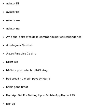
aviator IN
aviator ke
aviator mz
aviator ng
Avis sur le site Web de la commande par correspondance
Azerbajany Mostbet
Aztec Paradise Casino
b1bet BR
bÃ¤sta postorder brudfÃ¶retag
bad credit no credit payday loans
bahis-şans-fırsat
Baji App Get For Betting Upon Mobile App Baji – 799
Banda