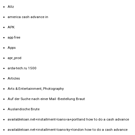
Allz
america cash advance in
APK
app free
Apps
apr_prod
arda-tech.ru 1500
Articles
Arts & Entertainment, Photography
Auf der Suche nach einer Mail -Bestellung Braut
Auslandische Brute
availableloan.net+installment-loans-ia+portland how to do a cash advance
availableloan.net+installment-loans-ky+london how to do a cash advance