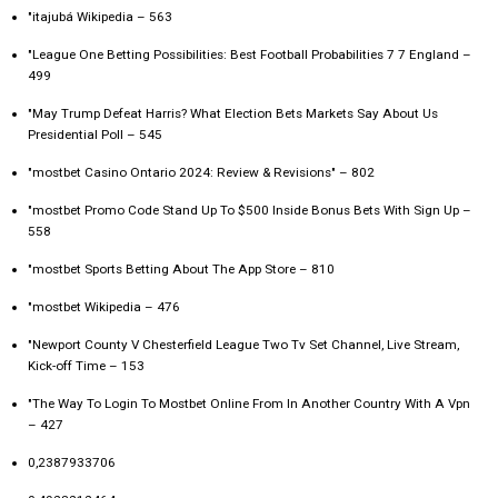
"itajubá Wikipedia – 563
"League One Betting Possibilities: Best Football Probabilities 7 7 England –
499
"May Trump Defeat Harris? What Election Bets Markets Say About Us
Presidential Poll – 545
"mostbet Casino Ontario 2024: Review & Revisions" – 802
"mostbet Promo Code Stand Up To $500 Inside Bonus Bets With Sign Up –
558
"‎mostbet Sports Betting About The App Store – 810
"mostbet Wikipedia – 476
"Newport County V Chesterfield League Two Tv Set Channel, Live Stream,
Kick-off Time – 153
"The Way To Login To Mostbet Online From In Another Country With A Vpn
– 427
0,2387933706