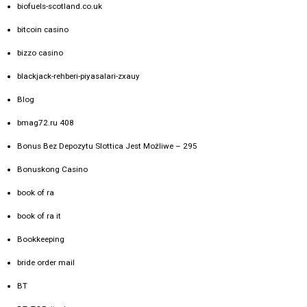
biofuels-scotland.co.uk
bitcoin casino
bizzo casino
blackjack-rehberi-piyasalari-zxauy
Blog
bmag72.ru 408
Bonus Bez Depozytu Slottica Jest Możliwe – 295
Bonuskong Casino
book of ra
book of ra it
Bookkeeping
bride order mail
BT