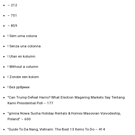
– 212
– 751
– 859
! Sem uma coluna
! Senza una colonna
! Utan en kolumn
! Without a column
! Zonder een kolom
! Без рубрики
"Can Trump Defeat Harris? What Election Wagering Markets Say Tentang
Kami Presidential Poll – 177
"gmina Nowa Sucha Holiday Rentals & Homes Masovian Voivodeship,
Poland" – 600
"Guide To Da Nang, Vietnam: The Best 13 Items To Do – 414