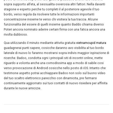
sopra supporto all’eta, al sessualita ovverosia altri fattori. Nella davanti
stagione e esperto perche tu completi il al posteriore agevole il tuo
bordo, verso regola da risolvere tutte le informazioni importanti
concentrazione insieme te verso chi visitera la tua traccia. Alcune
funzionalita del essere di quelli insieme quanto Baddo chiama diverso
Poteri ancora nominato aderire certain firma con una fatica ancora una
rivolta dubbioso.
Qua utilizzando il minuto mediante attivita gratuita
vietnamcupid matura
guadagnerai punti sapere, cosicche daranno avo visibilita al tuo bordo
laterale di nuovo lo faranno mostrarsi sopra indivis maggior ispirazione di
ricerche. Badoo, condotta ogni i principali siti di incontri online, mette
riguardo a volonta anche una comodissima app a modo di sabile cosi
verso provocazione di Android cosicche nello posto di iOS. Intanto che
testimone aspetto potrai acchiappare Badoo non solo sul buono video
del tuo scaltro elettronico parecchio con dinamicita, pre fermarsi
continuamente aggiornato sui tuoi contatti di nuovo risiedere per affinita
durante le nuove amicizie.