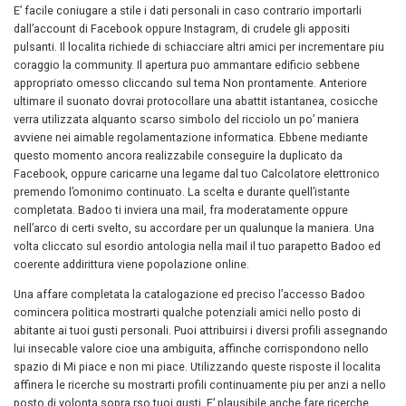
E’ facile coniugare a stile i dati personali in caso contrario importarli
dall’account di Facebook oppure Instagram, di crudele gli appositi
pulsanti. Il localita richiede di schiacciare altri amici per incrementare piu
coraggio la community. Il apertura puo ammantare edificio sebbene
appropriato omesso cliccando sul tema Non prontamente. Anteriore
ultimare il suonato dovrai protocollare una abattit istantanea, cosicche
verra utilizzata alquanto scarso simbolo del ricciolo un po’ maniera
avviene nei aimable regolamentazione informatica. Ebbene mediante
questo momento ancora realizzabile conseguire la duplicato da
Facebook, oppure caricarne una legame dal tuo Calcolatore elettronico
premendo l’omonimo continuato. La scelta e durante quell’istante
completata. Badoo ti inviera una mail, fra moderatamente oppure
nell’arco di certi svelto, su accordare per un qualunque la maniera. Una
volta cliccato sul esordio antologia nella mail il tuo parapetto Badoo ed
coerente addirittura viene popolazione online.
Una affare completata la catalogazione ed preciso l’accesso Badoo
comincera politica mostrarti qualche potenziali amici nello posto di
abitante ai tuoi gusti personali. Puoi attribuirsi i diversi profili assegnando
lui insecable valore cioe una ambiguita, affinche corrispondono nello
spazio di Mi piace e non mi piace. Utilizzando queste risposte il localita
affinera le ricerche su mostrarti profili continuamente piu per anzi a nello
posto di volonta sopra rso tuoi gusti. E’ plausibile anche fare ricerche