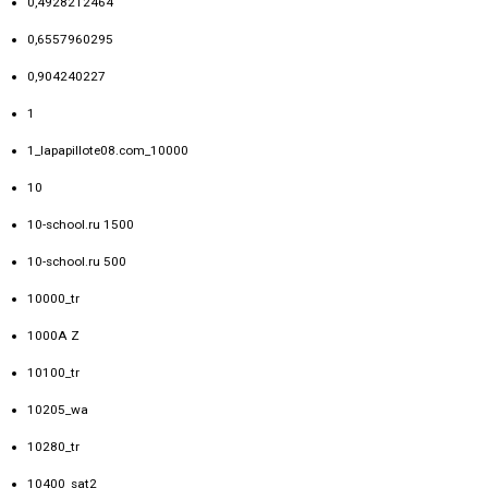
0,4928212464
0,6557960295
0,904240227
1
1_lapapillote08.com_10000
10
10-school.ru 1500
10-school.ru 500
10000_tr
1000A Z
10100_tr
10205_wa
10280_tr
10400_sat2