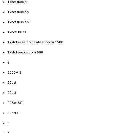
1xbet russia
1xbet russian
1xbet russian1
1xbet180718
1xslots-casino.ruralisation.ru 1500
1xslots-ru.co.com 600
2
2000A Z
20bet
22bet
22Bet BD
22bet IT
3
4