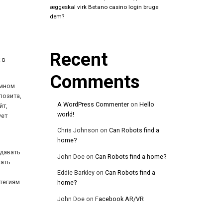
,
æggeskal virk Betano casino login bruge
dem?
Recent
 в
Comments
омном
позита,
A WordPress Commenter
on
Hello
йт,
world!
ует
Chris Johnson
on
Can Robots find a
home?
здавать
John Doe
on
Can Robots find a home?
гать
а
Eddie Barkley
on
Can Robots find a
атегиям
home?
John Doe
on
Facebook AR/VR