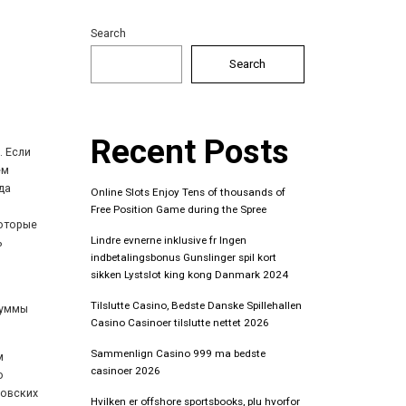
Search
Search
Recent Posts
. Если
ем
да
Online Slots Enjoy Tens of thousands of
Free Position Game during the Spree
которые
Lindre evnerne inklusive fr Ingen
ь
indbetalingsbonus Gunslinger spil kort
sikken Lystslot king kong Danmark 2024
Tilslutte Casino, Bedste Danske Spillehallen
суммы
Casino Casinoer tilslutte nettet 2026
Sammenlign Casino 999 ma bedste
м
casinoer 2026
о
ковских
Hvilken er offshore sportsbooks, plu hvorfor