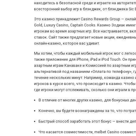
находитесь в безопасной среде и играете на авторитет
всесторонний выбор игр в блэкджек, от блэкджека Sic B
Это казино принадлежит Casino Rewards Group — онлай
Gold, Luxury Casino, Captain Cooks. Казино Зодиак им
игрокам во время азартных игр. Все настраивается, вк
ставок. Сайт также предлагает новые акции, ежедневн
онлайн-казино, которое вас удивит.
Мы хотим, чтобы каждый мобильный игрок мог с легкост
также приложение для iPhone, iPad и iPod Touch. Он п
азартным играм Канаваке и Комиссией по азартным иг
альтернативой под названием «Оплата по телефону», г
течение нескольких минут. Например, команда казино и
игроков в курсе всего, что происходит в казино. Чтоб
где игроки могут отслеживать, сколько они играли в п
В отличие от многих других казино, для бонусных де
Конечно, вы будете вознаграждены за то, что потра
Быстрый способ заработать этот бонус — внести д
Что касается совместимости, melbet Casino совмес