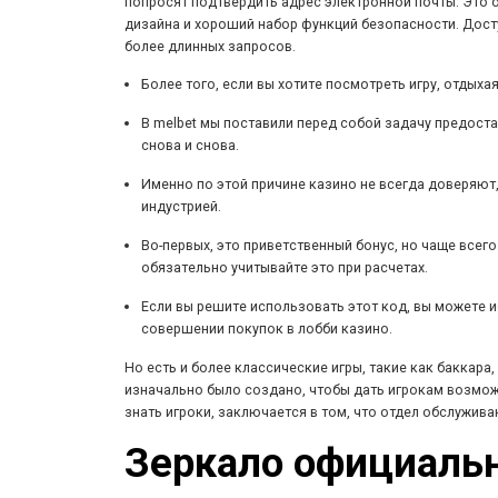
попросят подтвердить адрес электронной почты. Это о
дизайна и хороший набор функций безопасности. Дост
более длинных запросов.
Более того, если вы хотите посмотреть игру, отдыхая
В melbet мы поставили перед собой задачу предоста
снова и снова.
Именно по этой причине казино не всегда доверяют
индустрией.
Во-первых, это приветственный бонус, но чаще всег
обязательно учитывайте это при расчетах.
Если вы решите использовать этот код, вы можете 
совершении покупок в лобби казино.
Но есть и более классические игры, такие как баккара,
изначально было создано, чтобы дать игрокам возможн
знать игроки, заключается в том, что отдел обслужива
Зеркало официальн