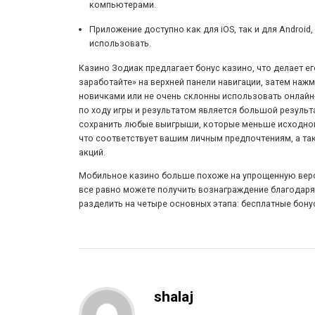
компьютерами.
Приложение доступно как для iOS, так и для Androi
использовать.
Казино Зодиак предлагает бонус казино, что делает е
заработайте» на верхней панели навигации, затем наж
новичками или не очень склонны использовать онлайн-ка
по ходу игры и результатом является большой резуль
сохранить любые выигрыши, которые меньше исходной с
что соответствует вашим личным предпочтениям, а так
акций.
Мобильное казино больше похоже на упрощенную верси
все равно можете получить вознаграждение благода
разделить на четыре основных этапа: бесплатные бону
shalaj