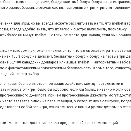
 с бесплатными вращениями, бездепозитный бонус, бонус за регистрацию
ного разнообразия, включая слоты, настольные игры, игры с мгновенным
чения для игры, но вы всегда можете рассчитывать на то, что melbet вас
осты, всегда удобно знать, что их легко и быстро выполнить, поскольку
ь более 60 минут. melbet — отличное место для начала, если вы новичок
большим плюсом приложения является то, что вы сможете играть в автон
е как 100% бонус на депозит, бесплатный бонус и бонус на первые три де
овне 50/100 канадских долларов или выше. melbet — авторитетный веб-са
ию с фантастическими показателями безопасности. Кроме того, существ
ращений на ваш выбор.
еспечивает беспрепятственное взаимодействие между настольными и
ать игроков от игры, было бы здорово, если бы больше казино могли со
 прогрессивного джекпота, причем прогрессивные джекпоты могут дости
 часто является одной из первых вещей, о которых думают игроки, когд
представляет собой эта игра, ознакомьтесь с нашим руководством по стр
ржит множество дополнительных предложений и рекламных акций.