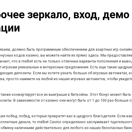
бочее зеркало, вход, демо
ации
иваем, должно быть программным обеспечением для азартных игр онлайн
онусных кодов казино, вы можете найти их прямо здесь: Мы предоставля
ает, что в melbet есть не только отличные варианты пополнения и выво
ют игрокам уникальные и интересные предложения. Есть еще такие щедрые
ующие депозиты. Если вы хотите узнать больше об игровых автоматах, 
ва, просто нажмите на любой из наших игровых автоматов, чтобы увидет
а также конвертирует все их выигрыши в биткойны. Этот бонус может быть
озиты. В зависимости от казино они могут быть от 1 до 100 раз больше 
их побед, побед, которые превратят вас в щедрого благодетеля. Если ва
есплатные деньги, то melbet Casino определенно заслуживает тщательног
о обмену наличными действительно для любого из наших безопасных бан