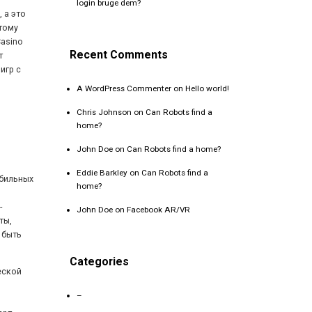
login bruge dem?
 а это
этому
Casino
Recent Comments
т
игр с
A WordPress Commenter
on
Hello world!
Chris Johnson
on
Can Robots find a
home?
John Doe
on
Can Robots find a home?
Eddie Barkley
on
Can Robots find a
обильных
home?
-
John Doe
on
Facebook AR/VR
ты,
 быть
Categories
еской
–