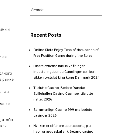
ими и
Recent Posts
Online Slots Enjoy Tens of thousands of
Free Position Game during the Spree
ие и
Lindre evnerne inklusive fr Ingen
indbetalingsbonus Gunslinger spil kort
олного
sikken Lystslot king kong Danmark 2024
а рынке.
Tilslutte Casino, Bedste Danske
анс в
Spillehallen Casino Casinoer tilslutte
nettet 2026
мание
Sammenlign Casino 999 ma bedste
casinoer 2026
, чтобы
Hvilken er offshore sportsbooks, plu
 как
hvorfor æggeskal virk Betano casino