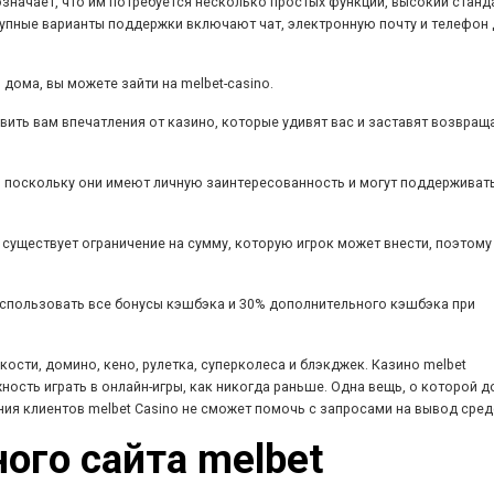
значает, что им потребуется несколько простых функций, высокий станд
упные варианты поддержки включают чат, электронную почту и телефон 
 дома, вы можете зайти на melbet-casino.
вить вам впечатления от казино, которые удивят вас и заставят возвращ
, поскольку они имеют личную заинтересованность и могут поддерживат
о существует ограничение на сумму, которую игрок может внести, поэтому
использовать все бонусы кэшбэка и 30% дополнительного кэшбэка при
 кости, домино, кено, рулетка, суперколеса и блэкджек. Казино melbet
ость играть в онлайн-игры, как никогда раньше. Одна вещь, о которой 
ния клиентов melbet Casino не сможет помочь с запросами на вывод сред
ого сайта melbet