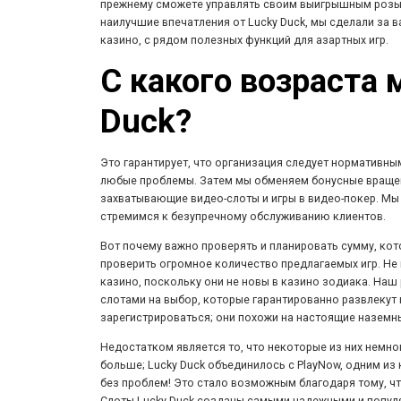
прежнему сможете управлять своим выигрышным розыг
наилучшие впечатления от Lucky Duck, мы сделали за 
казино, с рядом полезных функций для азартных игр.
С какого возраста 
Duck?
Это гарантирует, что организация следует нормативны
любые проблемы. Затем мы обменяем бонусные вращения
захватывающие видео-слоты и игры в видео-покер. Мы
стремимся к безупречному обслуживанию клиентов.
Вот почему важно проверять и планировать сумму, кот
проверить огромное количество предлагаемых игр. Не в
казино, поскольку они не новы в казино зодиака. Наш
слотами на выбор, которые гарантированно развлекут в
зарегистрироваться; они похожи на настоящие наземн
Недостатком является то, что некоторые из них немно
больше; Lucky Duck объединилось с PlayNow, одним и
без проблем! Это стало возможным благодаря тому, чт
Слоты Lucky Duck созданы самыми надежными и популя