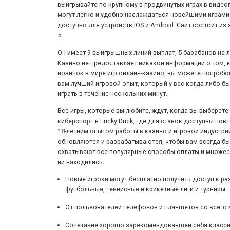
выигрывайте по-крупному в продвинутых играх в видеопок
могут легко и удобно наслаждаться новейшими играми 
доступно для устройств iOS и Android. Сайт состоит и
5.
Он имеет 9 выигрышных линий выплат, 5 барабанов на
Казино не предоставляет никакой информации о том, к
новичок в мире игр онлайн-казино, вы можете попробо
вам лучший игровой опыт, который у вас когда-либо бы
играть в течение нескольких минут.
Все игры, которые вы любите, ждут, когда вы выберете
киберспорт в Lucky Duck, где для ставок доступны пов
18-летним опытом работы в казино и игровой индустрии
обновляются и разрабатываются, чтобы вам всегда бы
охватывают все популярные способы оплаты и множест
ни находились.
Новые игроки могут бесплатно получить доступ к ра
футбольные, теннисные и крикетные лиги и турниры.
От пользователей телефонов и планшетов со всего м
Сочетание хорошо зарекомендовавшей себя классики