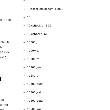
1
1_lapapillote08.com_10000
10
s, Aces,
10-school.ru 1500
c.
10-school.ru 500
ельных
10000_tr
ь в
1000A Z
сли вам
ом, у
10100_tr
10205_wa
а
10280_tr
10400_sat2
10500_sat
кий
10500_sat2
жения.
10500_wa3
още