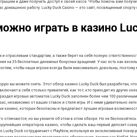
рышем и даже получить доступ к своей кассе. Чтобы помочь вам получи
вас домашнюю работу. Lucky Duck Casino — это сайт, посвященный спорту 
можно играть в казино Lu
м и отраслевым стандартам, а также берет на себя полную ответственнос
 на 35 бесплатных денежных бонусных вращений. У нас есть как веселые
 хотим, чтобы наши игроки всегда были максимально довольны, поэтому
орую вы можете снять. Этот обзор казино Lucky Duck был разработан, чт
ключает в себя столько привилегий, как тот, кто приходит из других онла
 раздел игровых автоматов Lucky Duck заполнен более чем 100 различны
ас, независимо от ваших ставок и стиля игры. И с ними удивительно легк
ые казино, которые безопасны и предлагают лучшие игровые возможност
го отличаются, но вы узнаете об этом в этом обзоре. Но не беспокойтесь
з крупнейших операторов казино, чтобы сделать ваш первый депозит сов
о Lucky Duck сотрудничает с PlayNow, используя их эксклюзивный покер-р
рными поставщиками программного обеспечения, такими как NetEnt, Nex