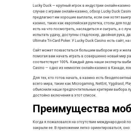
Lucky Duck — крупный игрок в индустрии онлайн-казино
случае с играми онлайн-казино, обзор Lucky Duck Cas
предлагают им хорошие выплаты, если они хотят выиг
казино, таких как европейская рулетка, столы для под
есть на что посмотреть, насладиться и сыграть, а с л
испытать удачу, доступны стад-покер, двойная рука, д
Ultimate Tri-Card Poker. У Lucky Duck Casino есть сайт,
Сайт может похвастаться большим выбором игр и жела
помогая вам начать играть в совершенно новый мир р
соответствует 100%. Каждый день наши эксперты выбир
Casino — одно из немногих онлайн-казино в Канаде, яз
Для тех, кто готов начать, в казино есть бездепозитн
всего мира, такие как Microgaming, NetEnt, Yggdrasil, Pl
объяснили наши предпочтительные критерии выбора луч
достойно включения в этот список.
Преимущества моб
Когда я пожаловался на отсутствие международной под
закрыли ее. В приложении легко ориентироваться, он