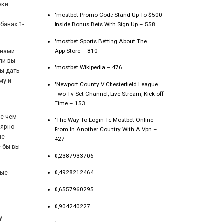
оки
"mostbet Promo Code Stand Up To $500
банах 1-
Inside Bonus Bets With Sign Up – 558
"‎mostbet Sports Betting About The
анами.
App Store – 810
ли вы
"mostbet Wikipedia – 476
бы дать
му и
"Newport County V Chesterfield League
Two Tv Set Channel, Live Stream, Kick-off
Time – 153
ее чем
"The Way To Login To Mostbet Online
лярно
From In Another Country With A Vpn –
ые
427
е бы вы
0,2387933706
0,4928212464
ные
0,6557960295
0,904240227
у