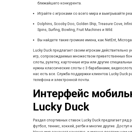
ближайшего конкурента.
Играйте с игроками со всего мира и выигрывайте ре
Dolphins, Scooby Doo, Golden Ship, Treasure Cove, Inf
Spins, Surfing, Bowling, Fruit Machines и Wild.
Вы найдете такие громкие имена, как NetEnt, Microgam
Lucky Duck предлагает своим игрокам действительно у
игр, сопровождаемых множеством приветственных бонус
слоты, рулетку, карточные игры или другие специальн
нужны классические слоты с 3 барабанами, видеослот
нас есть все. Служба поддержки клиентов Lucky Duck р
телефона и электронной почты.
Интерфейс мобильн
Lucky Duck
Раздел спортивных ставок Lucky Duck предлагает ряд 
футбол, теннис, хоккей, регби и многие другие. Доступ
Наше имя означает качество, и именно поэтому нам уд