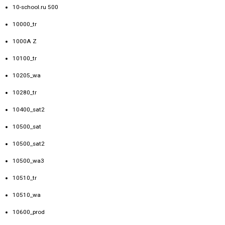
10-school.ru 500
10000_tr
1000A Z
10100_tr
10205_wa
10280_tr
10400_sat2
10500_sat
10500_sat2
10500_wa3
10510_tr
10510_wa
10600_prod