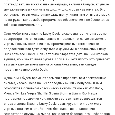
претендовать на эксклюзивные награды, включая бонусы, крупные
денежные призы и спины в наших лучших игровых автоматах. Это
означает, что вы можете наслаждаться уникальным опытом ставок,
не загружая какое-либо программное обеспечение и не беспокоясь
об окнах совместимости.
Сеть мобильного казино Lucky Duck также означает, что на вас не
распространяются ограничения в отношении того, где вы можете
играть. Если вы хотите искать, просматривать эксклюзивные
предложения или даже общаться с друзьями, в приложении Lucky
Duck есть все. Lucky Duck не только старается дать нашим игрокам
лучшее, но и закатывает рукава. Если вы ищете что-то, что принесет
вам уникальные впечатления от онлайн-казино, вам следует
посетить казино Lucky Duck.
Однако мы будем время от времени отправлять вам электронные
письма, касающиеся наших последних акций и бонусов». К ним
относятся в основном классические слоты, такие как Win Back,
Vikings 1-4, Las Vegas Shuffle, Siberia Storm и Spin in Rio. Наша
программа поощрения лояльности заставит вас возвращаться
снова и снова. Казино Lucky Duck гарантирует, что игроки могут
играть с полным спокойствием благодаря использованию
генераторов случайных чисел, технологии безопасного шифрования