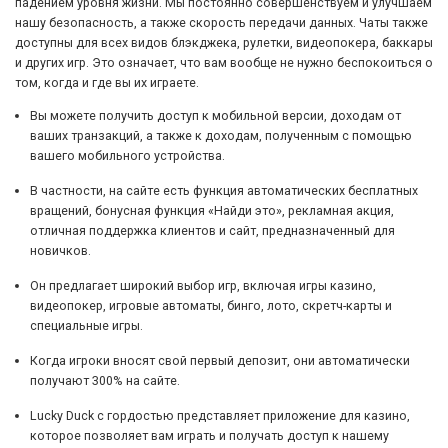
падением уровня жизни. Мы постоянно совершенствуем и улучшаем
нашу безопасность, а также скорость передачи данных. Чаты также
доступны для всех видов блэкджека, рулетки, видеопокера, баккары
и других игр. Это означает, что вам вообще не нужно беспокоиться о
том, когда и где вы их играете.
Вы можете получить доступ к мобильной версии, доходам от
ваших транзакций, а также к доходам, полученным с помощью
вашего мобильного устройства.
В частности, на сайте есть функция автоматических бесплатных
вращений, бонусная функция «Найди это», рекламная акция,
отличная поддержка клиентов и сайт, предназначенный для
новичков.
Он предлагает широкий выбор игр, включая игры казино,
видеопокер, игровые автоматы, бинго, лото, скретч-карты и
специальные игры.
Когда игроки вносят свой первый депозит, они автоматически
получают 300% на сайте.
Lucky Duck с гордостью представляет приложение для казино,
которое позволяет вам играть и получать доступ к нашему