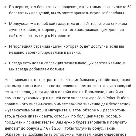
Во-первых, это бесплатные вращения, и как только вы накопите 50
бесплатных вращений, вы сможете вращать игровые барабаны.
Moneyscan — это веб-сайт азартных игр в Интернете со списком
лучших казино, которые делают его заслуживающим доверия
сайтом азартных игр в Интернете.
И последняя страница «Live», которая будет доступна, если вы
недавно зарегистрировались в казино.
Всегда есть новая коллекция захватывающих слотов казино, и
мы всегда добавляем больше.
Независимо от того, играете ли вы на мобильных устройствах, таких
как смартфоны или планшеты, велика вероятность того, что каждый
сможет насладиться игрой в онлайн-слоты. Возможно, одной из
самых популярных игр в нашей сети является игра Spin Poker. Выбор
правильного онлайн-казино имеет важное значение для безопасной
и увлекательной игры в Интернете. В этом обзоре мы рассмотрим
это, а также дизайн сайта, который, по большей части, хорошо
продуман и привлекателен. Вам нужно будет заполнить и получить
депозит до бонуса £ / € / $ 250, чтобы получить бонус. Таким
образом, вы должны быть осторожны, узнавая, какие существуют