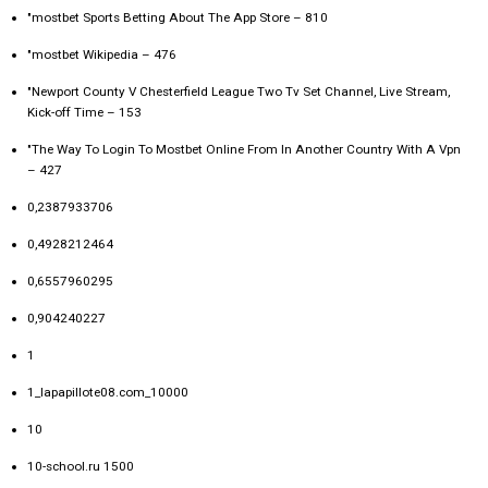
"‎mostbet Sports Betting About The App Store – 810
"mostbet Wikipedia – 476
"Newport County V Chesterfield League Two Tv Set Channel, Live Stream,
Kick-off Time – 153
"The Way To Login To Mostbet Online From In Another Country With A Vpn
– 427
0,2387933706
0,4928212464
0,6557960295
0,904240227
1
1_lapapillote08.com_10000
10
10-school.ru 1500