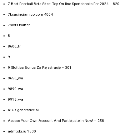
7 Best Football Bets Sites: Top On-line Sportsbooks For 2024 – 820
7kcasinojam.co.com 4004
7slots twitter
8
8600_tr
9
9 Slottica Bonus Za Rejestrację – 301
9650_wa
9890_wa
9915_wa
a16z generative ai
Access Your Own Account And Participate In Now! – 258
admtoki.ru 1500