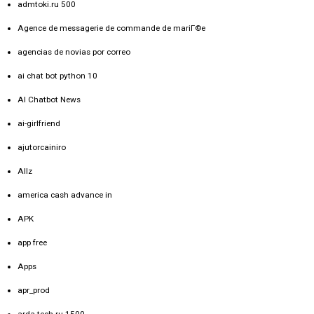
admtoki.ru 500
Agence de messagerie de commande de mariГ©e
agencias de novias por correo
ai chat bot python 10
AI Chatbot News
ai-girlfriend
ajutorcainiro
Allz
america cash advance in
APK
app free
Apps
apr_prod
arda-tech.ru 1500