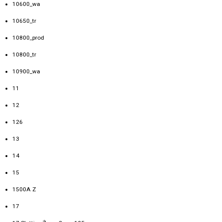
10600_wa
10650_tr
10800_prod
10800_tr
10900_wa
11
12
126
13
14
15
1500A Z
17