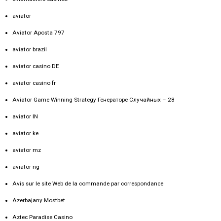
aviator
Aviator Aposta 797
aviator brazil
aviator casino DE
aviator casino fr
Aviator Game Winning Strategy Генераторе Случайных – 28
aviator IN
aviator ke
aviator mz
aviator ng
Avis sur le site Web de la commande par correspondance
Azerbajany Mostbet
Aztec Paradise Casino