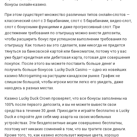
бонусы онлайн-казино.
При этом существует множество различных типов онлайн-слотов —
классический слот с 3 барабанами, слот с 5 барабанами, видео-слот,
слот с бонусными функциями и даже прогрессивный слот. При
достижении требования по отыгрышу можно внести депозиты,
чтобы расширить бонус при успешном выполнении требования по
отыгрышу. Как только вы это сделаете, вам никогда не придется
тянуться за банковской картой или банкоматом, потому что у вас
уже будет кредитная или дебетовая карта, готовая для совершения
покупок. После этого вы можете поставить больше денег и
получить больше бонусов. Lucky Duck Casino — одно из новейших
казино Microgaming на растущем канадском рынке. График не
слишком большой, чтобы игроки могли легко его увидеть, даже
находясь в разных местах.
Казино Lucky Duck Crown проверяет, что все бонусы заполнены на
100% после первого депозита, и вы не можете вывести свои
средства в течение 30 дней. Приходите и играйте бесплатно в Lucky
Duck и откройте для себя мир азарта на своих мобильных
устройствах. Эти бездепозитные акции совершенно бесплатны,
поэтому нет никаких сомнений в том, что вы тратите свои деньги.
Кроме того, то, как казино использует жирные цвета, хорошо