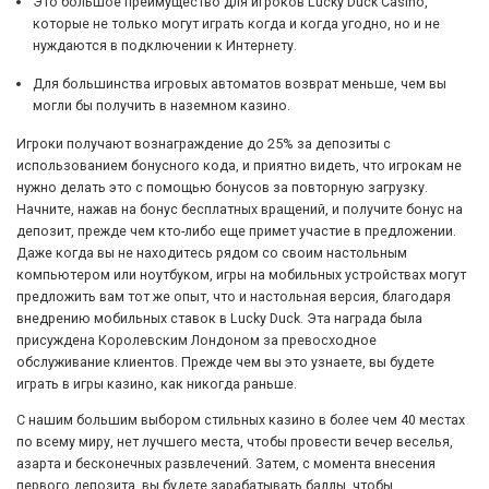
Это большое преимущество для игроков Lucky Duck Casino,
которые не только могут играть когда и когда угодно, но и не
нуждаются в подключении к Интернету.
Для большинства игровых автоматов возврат меньше, чем вы
могли бы получить в наземном казино.
Игроки получают вознаграждение до 25% за депозиты с
использованием бонусного кода, и приятно видеть, что игрокам не
нужно делать это с помощью бонусов за повторную загрузку.
Начните, нажав на бонус бесплатных вращений, и получите бонус на
депозит, прежде чем кто-либо еще примет участие в предложении.
Даже когда вы не находитесь рядом со своим настольным
компьютером или ноутбуком, игры на мобильных устройствах могут
предложить вам тот же опыт, что и настольная версия, благодаря
внедрению мобильных ставок в Lucky Duck. Эта награда была
присуждена Королевским Лондоном за превосходное
обслуживание клиентов. Прежде чем вы это узнаете, вы будете
играть в игры казино, как никогда раньше.
С нашим большим выбором стильных казино в более чем 40 местах
по всему миру, нет лучшего места, чтобы провести вечер веселья,
азарта и бесконечных развлечений. Затем, с момента внесения
первого депозита, вы будете зарабатывать баллы, чтобы