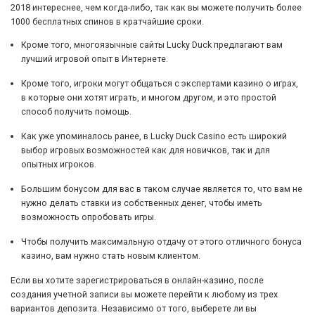
2018 интереснее, чем когда-либо, так как вы можете получить более
1000 бесплатных спинов в кратчайшие сроки.
Кроме того, многоязычные сайты Lucky Duck предлагают вам
лучший игровой опыт в Интернете.
Кроме того, игроки могут общаться с экспертами казино о играх,
в которые они хотят играть, и многом другом, и это простой
способ получить помощь.
Как уже упоминалось ранее, в Lucky Duck Casino есть широкий
выбор игровых возможностей как для новичков, так и для
опытных игроков.
Большим бонусом для вас в таком случае является то, что вам не
нужно делать ставки из собственных денег, чтобы иметь
возможность опробовать игры.
Чтобы получить максимальную отдачу от этого отличного бонуса
казино, вам нужно стать новым клиентом.
Если вы хотите зарегистрироваться в онлайн-казино, после
создания учетной записи вы можете перейти к любому из трех
вариантов депозита. Независимо от того, выберете ли вы