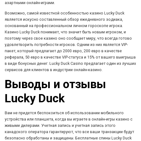
азартными онлайн-играми.
Возможно, самой известной особенностью казино Lucky Duck
является искусно составленный обзор ежедневного зодиака,
основанный на профессиональном личном гороскопе игрока.
Казино Lucky Duck понимает, что значит быть новым игроком, и
поэтому через свое казино оно сообщает миру, что всегда готово
удовлетворить потребности игроков. Одним из них является VIP-
пакет, который предлагает до 2000 евро, 200 евро в качестве
реферала, 50 евро в качестве VIP-статуса и 15% от вашего выигрыша
в виде бонусных денег. Lucky Duck Casino предлагает один из лучших
сервисов для клиентов в индустрии онлайн-казино.
Выводы и отзывы
Lucky Duck
Вам не придется беспокоиться об использовании мобильного
устройства или планшета, когда вы играете в онлайн-игры казино с
живыми дилерами. Учетная запись и учетная запись этого
канадского оператора гарантируют, что все ваши транзакции будут
безопасно обработаны и защищены. Бесплатные спины Lucky Duck