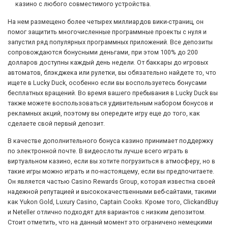
казино с любого совместимого устройства.
На нем размещено более четырех миллиардов вики-страниц, он
помог защитить многочисленные программные проекты с нуля и
запустил ряд популярных программных приложений. Все депозиты
сопровождаются бонусными деньгами, при этом 100% до 200
долларов доступны каждый день недели. От баккары до игровых
автоматов, блэкджека или рулетки, вы обязательно найдете то, что
ищете в Lucky Duck, особенно если вы воспользуетесь бонусами
бесплатных вращений. Во время вашего пребывания в Lucky Duck вы
также можете воспользоваться удивительным набором бонусов и
рекламных акций, поэтому вы опередите игру еще до того, как
сделаете свой первый депозит.
В качестве дополнительного бонуса казино принимает поддержку
по электронной почте. В видеослоты лучше всего играть в
виртуальном казино, если вы хотите погрузиться в атмосферу, но в
такие игры можно играть и по-настоящему, если вы предпочитаете.
Он является частью Casino Rewards Group, которая известна своей
надежной репутацией и высококачественными веб-сайтами, такими
как Yukon Gold, Luxury Casino, Captain Cooks. Кроме того, ClickandBuy
и Neteller отлично подходят для вариантов с низким депозитом.
Стоит отметить, что на данный момент это ограничено немецкими