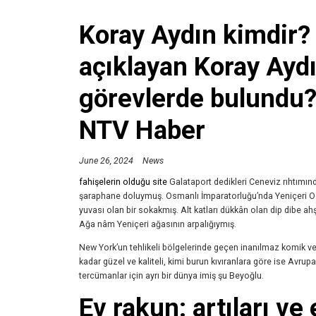
Koray Aydın kimdir? 
açıklayan Koray Aydı
görevlerde bulundu?
NTV Haber
June 26, 2024
News
fahişelerin olduğu site
Galataport dedikleri Ceneviz rıhtımınd
şaraphane doluymuş. Osmanlı İmparatorluğu’nda Yeniçeri Oca
yuvası olan bir sokakmış. Alt katları dükkân olan dip dibe a
Ağa nâm Yeniçeri ağasının arpalığıymış.
New York’un tehlikeli bölgelerinde geçen inanılmaz komik v
kadar güzel ve kaliteli, kimi burun kıvıranlara göre ise Avrupa
tercümanlar için ayrı bir dünya imiş şu Beyoğlu.
Ev rakun: artıları ve