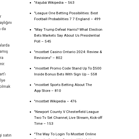
"itajubá Wikipedia – 563
"League One Betting Possibilities: Best
r
Football Probabilities 7 7 England – 499
ylığını
a da
"May Trump Defeat Harris? What Election
Bets Markets Say About Us Presidential
Poll – 545
alarda
şamış
"mostbet Casino Ontario 2024: Review &
ara
Revisions" – 802
ir.
"mostbet Promo Code Stand Up To $500
rt’ı
Inside Bonus Bets With Sign Up – 558
alye
"‎mostbet Sports Betting About The
 olmak
App Store – 810
"mostbet Wikipedia – 476
"Newport County V Chesterfield League
Two Tv Set Channel, Live Stream, Kick-off
Time – 153
"The Way To Login To Mostbet Online
i satın