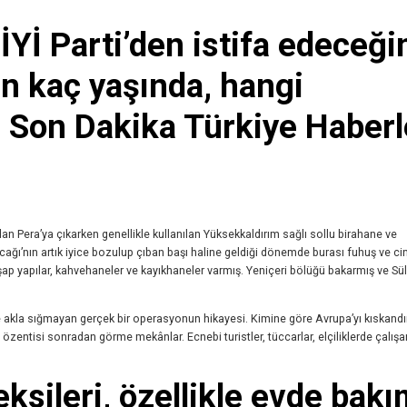
İYİ Parti’den istifa edeceği
n kaç yaşında, hangi
 Son Dakika Türkiye Haberl
an Pera’ya çıkarken genellikle kullanılan Yüksekkaldırım sağlı sollu birahane ve
ğı’nın artık iyice bozulup çıban başı haline geldiği dönemde burası fuhuş ve ci
hşap yapılar, kahvehaneler ve kayıkhaneler varmış. Yeniçeri bölüğü bakarmış ve S
e akla sığmayan gerçek bir operasyonun hikayesi. Kimine göre Avrupa’yı kıskand
 özentisi sonradan görme mekânlar. Ecnebi turistler, tüccarlar, elçiliklerde çalışan
 eksileri, özellikle evde bak