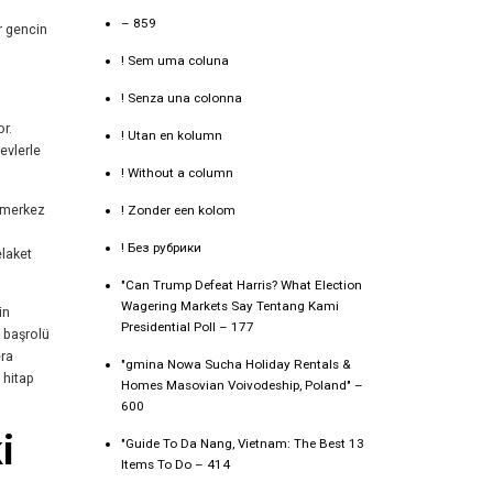
– 859
r gencin
! Sem uma coluna
! Senza una colonna
r.
! Utan en kolumn
evlerle
! Without a column
ü merkez
! Zonder een kolom
! Без рубрики
elaket
"Can Trump Defeat Harris? What Election
Wagering Markets Say Tentang Kami
in
Presidential Poll – 177
e başrolü
era
"gmina Nowa Sucha Holiday Rentals &
 hitap
Homes Masovian Voivodeship, Poland" –
600
i
"Guide To Da Nang, Vietnam: The Best 13
Items To Do – 414