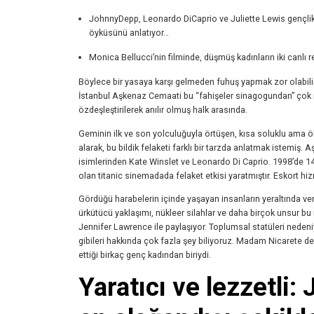
JohnnyDepp, Leonardo DiCaprio ve Juliette Lewis gençlik dö
öyküsünü anlatıyor…
Monica Bellucci’nin filminde, düşmüş kadınların iki canlı r
Böylece bir yasaya karşı gelmeden fuhuş yapmak zor olabil
İstanbul Aşkenaz Cemaati bu “fahişeler sinagogundan” çok r
özdeşleştirilerek anılır olmuş halk arasında.
Geminin ilk ve son yolculuğuyla örtüşen, kısa soluklu ama 
alarak, bu bildik felaketi farklı bir tarzda anlatmak istemi
isimlerinden Kate Winslet ve Leonardo Di Caprio. 1998’de 14
olan titanic sinemadada felaket etkisi yaratmıştır. Eskort hi
Gördüğü harabelerin içinde yaşayan insanların yeraltında v
ürkütücü yaklaşımı, nükleer silahlar ve daha birçok unsur b
Jennifer Lawrence ile paylaşıyor. Toplumsal statüleri nedeniy
gibileri hakkında çok fazla şey biliyoruz. Madam Nicarete den
ettiği birkaç genç kadından biriydi.
Yaratıcı ve lezzetli: