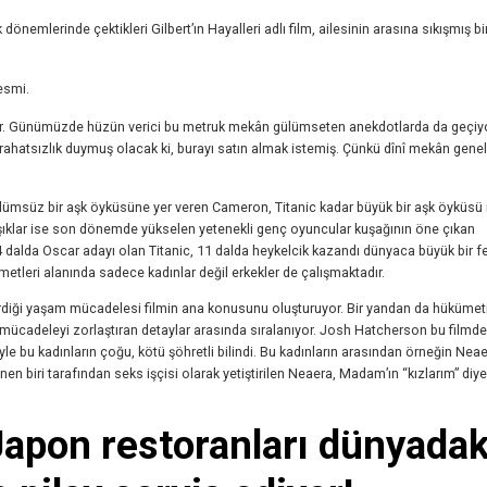
nemlerinde çektikleri Gilbert’ın Hayalleri adlı film, ailesinin arasına sıkışmış bi
esmi.
ir. Günümüzde hüzün verici bu metruk mekân gülümseten anekdotlarda da geçiyo
ahatsızlık duymuş olacak ki, burayı satın almak istemiş. Çünkü dînî mekân genel
ölümsüz bir aşk öyküsüne yer veren Cameron, Titanic kadar büyük bir aşk öyküs
ş. Aşıklar ise son dönemde yükselen yetenekli genç oyuncular kuşağının öne çıkan
 dalda Oscar adayı olan Titanic, 11 dalda heykelcik kazandı dünyaca büyük bir f
zmetleri alanında sadece kadınlar değil erkekler de çalışmaktadır.
erdiği yaşam mücadelesi filmin ana konusunu oluşturuyor. Bir yandan da hükümet
u mücadeleyi zorlaştıran detaylar arasında sıralanıyor. Josh Hatcherson bu filmd
le bu kadınların çoğu, kötü şöhretli bilindi. Bu kadınların arasından örneğin Nea
en biri tarafından seks işçisi olarak yetiştirilen Neaera, Madam’ın “kızlarım” diye
 Japon restoranları dünyadak