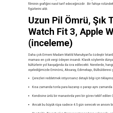
filminin grafiğini nasıl tarif edeceğinizdir . Bir fahişe rolü
figürlerini aldı.
Uzun Pil Ömrü, Şık 
Watch Fit 3, Apple 
(inceleme)
Daha çok Ermeni Madam Matild Manukyan’la özdeştir İstanbu
maması en çok vergi ödeyen insandı. Klasik söylemle dünyanın 
kültürlerin yol kavşağında da icra edilecekti. Nerelerde, han
eşelediğimizde Eminönü, Aksaray, Edirnekapı, Bülbülderesi gi
Çerezleri reddetmek istiyorsanız detaylı bilgi için tıklayınız
Kısa zamanda tonla para kazanıp o parayı aynı zamanda ç
Kendisine ünlü bir manastırda yeni bir görev teklif edilen Ce
Ancak bu büyük rüya sadece 4.5 gün serecek ve anısını bir