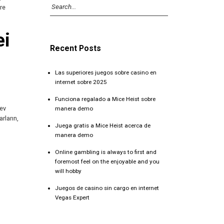
üre
ei
Recent Posts
Las superiores juegos sobre casino en
internet sobre 2025
Funciona regalado a Mice Heist sobre
lev
manera demo
rların,
Juega gratis a Mice Heist acerca de
manera demo
Online gambling is always to first and
foremost feel on the enjoyable and you
will hobby
Juegos de casino sin cargo en internet
Vegas Expert