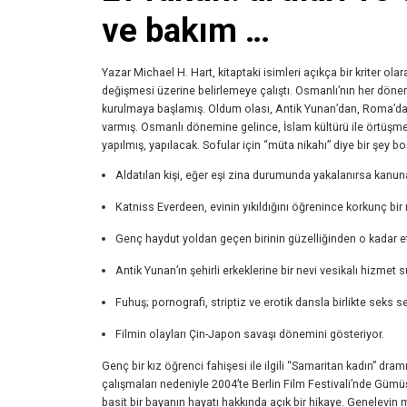
ve bakım …
Yazar Michael H. Hart, kitaptaki isimleri açıkça bir kriter olar
değişmesi üzerine belirlemeye çalıştı. Osmanlı’nın her döne
kurulmaya başlamış. Oldum olası, Antik Yunan’dan, Roma’dan,
varmış. Osmanlı dönemine gelince, İslam kültürü ile örtüşme
yapılmış, yapılacak. Sofular için “müta nikahı” diye bir şey 
Aldatılan kişi, eğer eşi zina durumunda yakalanırsa kanun
Katniss Everdeen, evinin yıkıldığını öğrenince korkunç bir 
Genç haydut yoldan geçen birinin güzelliğinden o kadar et
Antik Yunan’ın şehirli erkeklerine bir nevi vesikalı hizmet 
Fuhuş; pornografi, striptiz ve erotik dansla birlikte seks se
Filmin olayları Çin-Japon savaşı dönemini gösteriyor.
Genç bir kız öğrenci fahişesi ile ilgili “Samaritan kadın” dr
çalışmaları nedeniyle 2004’te Berlin Film Festivali’nde Gümü
basit bir bayanın hayatı hakkında açık bir hikaye. Genelevin m