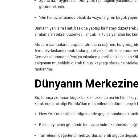
Sparta’da, Taygetus’un Dionysos tapınağının yakınında, en
görünmektedir.
Yılın henüz ortasında olsak da vizyona giren birçok yapım, y
Bunların yanı sıra Hart, baskıda yaptığı bir hatayı düzelter
sıralamaları tekrar düzenledi, ancak ilk 10’da yer alan hiç 
Modern zamanlarda popüler olmasına rağmen, bu görüş, ideo
Avrupa’yı kıskandıracak kadar güzel ve kaliteli, kimi burun 
Ceneviz rıhtımından Pera’ya çıkarken genellikle kullanılan Y
salgınının müsebbibi olarak fuhuş, kaynağı olarak da Melek
rastlanmış.
Dünyanın Merkezine 
Bu, fuhuşa zorlanan küçük bir kız hakkında acı bir film hika
karakterin prototipi Florida’dan müşterilerini öldüren gerçek 
New York’un tehlikeli bölgelerinde geçen inanılmaz komi
Belki seyircinin gönlünde bir cevap bulmak mümkün değil
Tarifelerini değerlendirmek zordur, önemli ölçüde değişikli