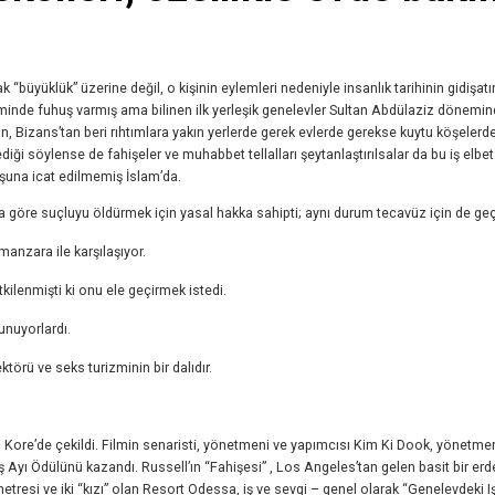
ak “büyüklük” üzerine değil, o kişinin eylemleri nedeniyle insanlık tarihinin gidişatı
minde fuhuş varmış ama bilinen ilk yerleşik genelevler Sultan Abdülaziz dönemi
 Bizans’tan beri rıhtımlara yakın yerlerde gerek evlerde gerekse kuytu köşelerde
diği söylense de fahişeler ve muhabbet tellalları şeytanlaştırılsalar da bu iş elbet
boşuna icat edilmemiş İslam’da.
a göre suçluyu öldürmek için yasal hakka sahipti; aynı durum tecavüz için de geçe
manzara ile karşılaşıyor.
kilenmişti ki onu ele geçirmek istedi.
sunuyorlardı.
ktörü ve seks turizminin bir dalıdır.
amı Kore’de çekildi. Filmin senaristi, yönetmeni ve yapımcısı Kim Ki Dook, yönetmen
ş Ayı Ödülünü kazandı. Russell’ın “Fahişesi” , Los Angeles’tan gelen basit bir er
etresi ve iki “kızı” olan Resort Odessa, iş ve sevgi – genel olarak “Genelevdeki Iş