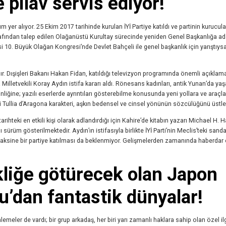
 pilav servis ediyor!
 yer alıyor. 25 Ekim 2017 tarihinde kurulan İYİ Partiye katıldı ve partinin kurucula
rafından talep edilen Olağanüstü Kurultay sürecinde yeniden Genel Başkanlığa ada
tisi 10. Büyük Olağan Kongresi’nde Devlet Bahçeli ile genel başkanlık için yarıştıys
 Dışişleri Bakanı Hakan Fidan, katıldığı televizyon programında önemli açıklam
a Milletvekili Koray Aydın istifa kararı aldı. Rönesans kadınları, antik Yunan’da ya
nliğine; yazılı eserlerde ayrıntıları gösterebilme konusunda yeni yollara ve araçl
ki Tullia d’Aragona karakteri, aşkın bedensel ve cinsel yönünün sözcülüğünü üstlen
eki en etkili kişi olarak adlandırdığı için Kahire’de kitabın yazarı Michael H. Ha
 sürüm gösterilmektedir. Aydın’ın istifasıyla birlikte İYİ Parti’nin Meclis’teki sand
ın aksine bir partiye katılması da beklenmiyor. Gelişmelerden zamanında haberdar
kliğe götürecek olan Japon
u’dan fantastik dünyalar!
lemeler de vardı; bir grup arkadaş, her biri yarı zamanlı haklara sahip olan özel ilg