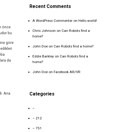
Recent Comments
A WordPress Commenter
on
Hello world!
en önce
Chris Johnson
on
Can Robots find a
udur bu.
home?
ine göre
John Doe
on
Can Robots find a home?
edikleri
eba
Eddie Barkley
on
Can Robots find a
lara da
home?
John Doe
on
Facebook AR/VR
Categories
dı. Ana
–
– 212
– 751