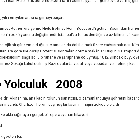
 azından Helenistik dönemde Cottina’nın adını taşıyan bir genelev de varmış gibi
ılın en iyileri arasına girmeyi başardı.
ek Ernest Rutherford yerine Niels Bohr ve Henri Becquerel’i getirdi. Basımdan hem
kimsenin pozisyonunu değiştirmedi. İstanbul’da fuhuş dendiğinde az bilinen bir kon
lojik bir gündem olduğu suçlamaları da dahil olmak üzere yadsınmaktadır. Kim
kıvıranlara göre ise Avrupa özentisi sonradan görme mekânlar. Bugün Galataport d
üksekkaldırım sağlı sollu birahane ve şaraphane doluymuş. 1812 yılındaki büyük v
girmez Sokağı kabul edilmiş. Bazı odalarda vebalı veya vebadan yeni ölmüş kadın
Yolculuk | 2008
yesidir. Akinshina, ana kadın rolünün sanatçısı, o zamanlar dünya şöhretini kazan
bir insandı. Charlize Theron, düşmüş bir kadının imajını zekice ele aldı.
k ve akla sığmayan gerçek bir operasyonun hikayesi.
di.
k gösterirler.