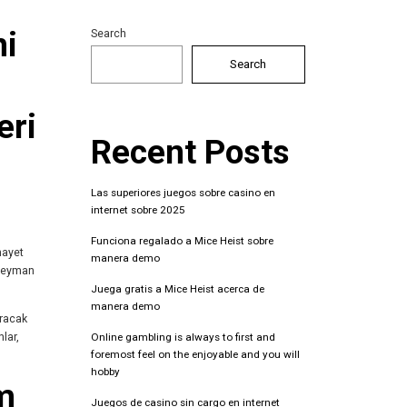
ni
Search
Search
eri
Recent Posts
Las superiores juegos sobre casino en
internet sobre 2025
Funciona regalado a Mice Heist sobre
nayet
manera demo
üleyman
Juega gratis a Mice Heist acerca de
manera demo
ıracak
lar,
Online gambling is always to first and
foremost feel on the enjoyable and you will
hobby
ım
Juegos de casino sin cargo en internet