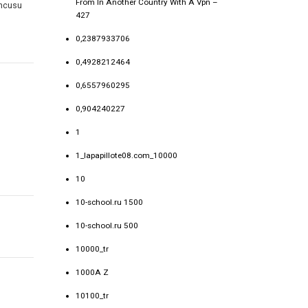
From In Another Country With A Vpn –
uncusu
427
0,2387933706
0,4928212464
0,6557960295
0,904240227
1
1_lapapillote08.com_10000
10
10-school.ru 1500
10-school.ru 500
10000_tr
1000A Z
10100_tr