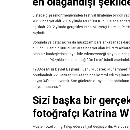
en olağandışı şekilde
Listede gişe rekortmenlerinden festival filmlerine birçok yapım
kurulunda yer aldı. 2015 yılında MHP Üst Kurul Delegeleri ta
açıkladı. 2012 yılında gerçekleştirilen Milliyetçi Hareket Par
kaybetti.
Sonunda ya batacak, ya da muazzam paralar kazanacaklardır.
bulundu. Partinin kurucuları arasında yer alan İYİ Parti Ankar
olan kız kardeşlerinin hayal bile edemeyeceği bir yazın zengi
sahiplerdi. Yüzyılda kaleme aldığı “On Love” isimli eserinde
1988’de Mısır Devlet Başkanı Hüsnü Mübarek, Muhammed’i tariht
onurlandırdı. 22 Haziran 2024 tarihinde kontrol edilmiş kararlı
sayısı 34’e gerileyecek. Son günlerde ortaya atılan iddialar
istiyor musunuz?
Sizi başka bir gerçe
fotoğrafçı Katrina W
Müşteri özel bir ilgi talep ederse fiyat değişiyordu. Ara düzen