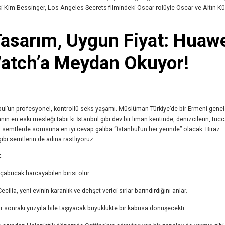
ndeki Kim Bessinger, Los Angeles Secrets filmindeki Oscar rolüyle Oscar ve Altın K
Tasarım, Uygun Fiyat: Huaw
Watch’a Meydan Okuyor!
l’un profesyonel, kontrollü seks yaşamı. Müslüman Türkiye’de bir Ermeni gene
en eski mesleği tabii ki İstanbul gibi dev bir liman kentinde, denizcilerin, tücca
gi semtlerde sorusuna en iyi cevap galiba “İstanbul’un her yerinde” olacak. Biraz
bi semtlerin de adına rastlıyoruz.
.
abucak harcayabilen birisi olur.
cilia, yeni evinin karanlık ve dehşet verici sırlar barındırdığını anlar.
 sonraki yüzyıla bile taşıyacak büyüklükte bir kabusa dönüşecekti.