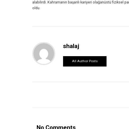
alabilirdi. Kahramanın başarılı kariyeri olağanüstü fiziksel 
oldu.
shalaj
All Author Posts
No Comments