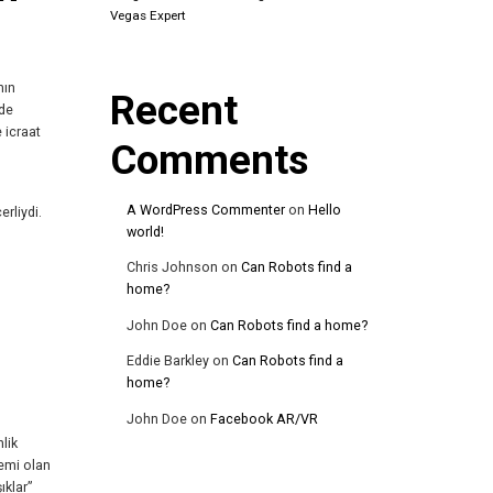
Vegas Expert
nın
Recent
nde
 icraat
Comments
A WordPress Commenter
on
Hello
rliydi.
world!
Chris Johnson
on
Can Robots find a
home?
John Doe
on
Can Robots find a home?
Eddie Barkley
on
Can Robots find a
home?
John Doe
on
Facebook AR/VR
lik
demi olan
ıklar”