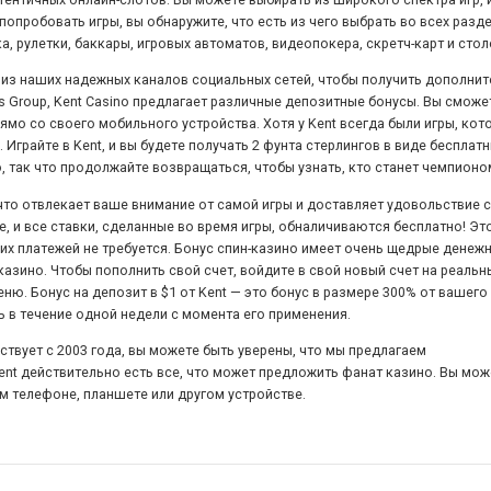
попробовать игры, вы обнаружите, что есть из чего выбрать во всех разд
а, рулетки, баккары, игровых автоматов, видеопокера, скретч-карт и стол
 из наших надежных каналов социальных сетей, чтобы получить дополни
s Group, Kent Casino предлагает различные депозитные бонусы. Вы сможе
о со своего мобильного устройства. Хотя у Kent всегда были игры, кот
Играйте в Kent, и вы будете получать 2 фунта стерлингов в виде бесплат
 так что продолжайте возвращаться, чтобы узнать, кто станет чемпионом
что отвлекает ваше внимание от самой игры и доставляет удовольствие 
е, и все ставки, сделанные во время игры, обналичиваются бесплатно! Эт
их платежей не требуется. Бонус спин-казино имеет очень щедрые денеж
азино. Чтобы пополнить свой счет, войдите в свой новый счет на реальн
ню. Бонус на депозит в $1 от Kent — это бонус в размере 300% от вашего
ь в течение одной недели с момента его применения.
ествует с 2003 года, вы можете быть уверены, что мы предлагаем
nt действительно есть все, что может предложить фанат казино. Вы мож
м телефоне, планшете или другом устройстве.