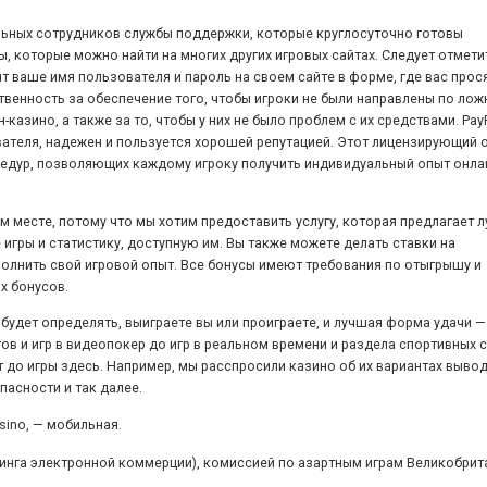
льных сотрудников службы поддержки, которые круглосуточно готовы
, которые можно найти на многих других игровых сайтах. Следует отметит
ят ваше имя пользователя и пароль на своем сайте в форме, где вас прос
ственность за обеспечение того, чтобы игроки не были направлены по ло
казино, а также за то, чтобы у них не было проблем с их средствами. Pay
вателя, надежен и пользуется хорошей репутацией. Этот лицензирующий 
цедур, позволяющих каждому игроку получить индивидуальный опыт онла
м месте, потому что мы хотим предоставить услугу, которая предлагает 
игры и статистику, доступную им. Вы также можете делать ставки на
полнить свой игровой опыт. Все бонусы имеют требования по отыгрышу и
х бонусов.
будет определять, выиграете вы или проиграете, и лучшая форма удачи —
тов и игр в видеопокер до игр в реальном времени и раздела спортивных 
 до игры здесь. Например, мы расспросили казино об их вариантах выво
пасности и так далее.
sino, — мобильная.
инга электронной коммерции), комиссией по азартным играм Великобрит