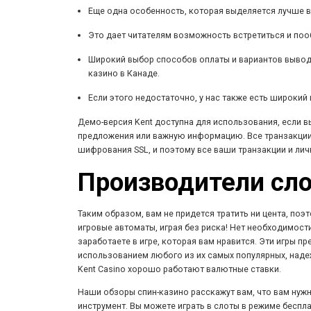
Еще одна особенность, которая выделяется лучше вс
Это дает читателям возможность встретиться и поо
Широкий выбор способов оплаты и вариантов вывода 
казино в Канаде.
Если этого недостаточно, у нас также есть широкий
Демо-версия Kent доступна для использования, если вы
предложения или важную информацию. Все транзакции
шифрования SSL, и поэтому все ваши транзакции и ли
Производители сло
Таким образом, вам не придется тратить ни цента, по
игровые автоматы, играя без риска! Нет необходимос
заработаете в игре, которая вам нравится. Эти игры п
использованием любого из их самых популярных, надеж
Kent Casino хорошо работают валютные ставки.
Наши обзоры спин-казино расскажут вам, что вам нуж
инструмент. Вы можете играть в слоты в режиме беспл