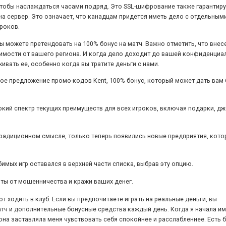
чтобы наслаждаться часами подряд. Это SSL-шифрование также гарантиру
а сервер. Это означает, что канадцам придется иметь дело с отдельным
роков.
вы можете претендовать на 100% бонус на матч. Важно отметить, что внес
симости от вашего региона. И когда дело доходит до вашей конфиденциа
ать ее, особенно когда вы тратите деньги с нами.
е предложение промо-кодов Kent, 100% бонус, который может дать вам 
окий спектр текущих преимуществ для всех игроков, включая подарки, д
 традиционном смысле, только теперь появились новые предприятия, кот
мых игр оставался в верхней части списка, выбрав эту опцию.
ты от мошенничества и кражи ваших денег.
т ходить в клуб. Если вы предпочитаете играть на реальные деньги, вы
атч и дополнительные бонусные средства каждый день. Когда я начала им
она заставляла меня чувствовать себя спокойнее и расслабленнее. Есть 