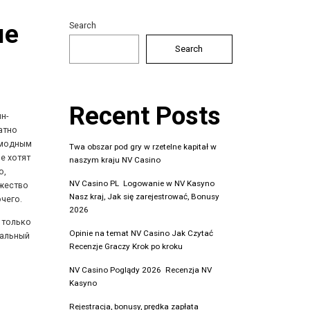
ые
Search
Search
Recent Posts
н-
атно
ромодным
Twa obszar pod gry w rzetelne kapitał w
е хотят
naszym kraju NV Casino
о,
NV Casino PL ️ Logowanie w NV Kasyno
ожество
Nasz kraj, Jak się zarejestrować, Bonusy
очего.
2026
е только
Opinie na temat NV Casino Jak Czytać
кальный
Recenzje Graczy Krok po kroku
NV Casino Poglądy 2026 ️ Recenzja NV
Kasyno
Rejestracja, bonusy, prędka zapłata