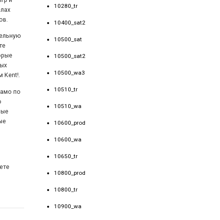
10280_tr
елах
ов.
10400_sat2
тельную
10500_sat
те
орые
10500_sat2
ных
10500_wa3
 Kent!.
10510_tr
само по
о
10510_wa
ные
ые
10600_prod
10600_wa
10650_tr
ете
10800_prod
10800_tr
10900_wa