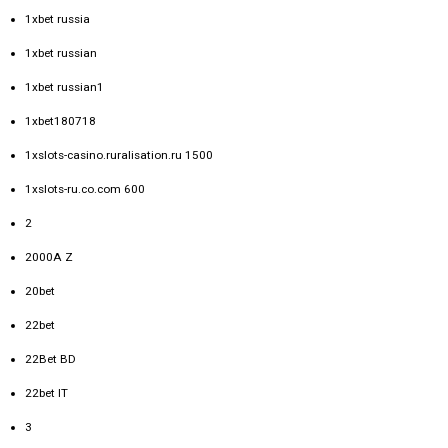
1xbet russia
1xbet russian
1xbet russian1
1xbet180718
1xslots-casino.ruralisation.ru 1500
1xslots-ru.co.com 600
2
2000A Z
20bet
22bet
22Bet BD
22bet IT
3