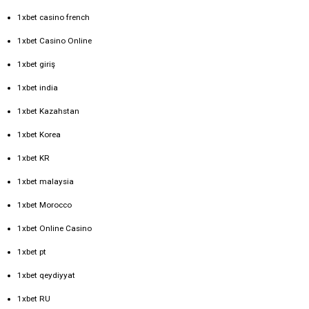
1xbet casino french
1xbet Casino Online
1xbet giriş
1xbet india
1xbet Kazahstan
1xbet Korea
1xbet KR
1xbet malaysia
1xbet Morocco
1xbet Online Casino
1xbet pt
1xbet qeydiyyat
1xbet RU