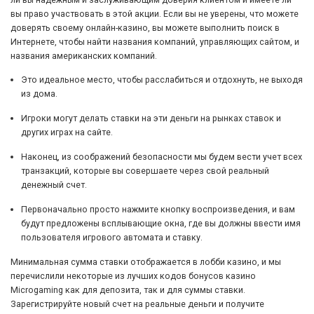
вы право участвовать в этой акции. Если вы не уверены, что можете
доверять своему онлайн-казино, вы можете выполнить поиск в
Интернете, чтобы найти названия компаний, управляющих сайтом, и
названия американских компаний.
Это идеальное место, чтобы расслабиться и отдохнуть, не выходя
из дома.
Игроки могут делать ставки на эти деньги на рынках ставок и
других играх на сайте.
Наконец, из соображений безопасности мы будем вести учет всех
транзакций, которые вы совершаете через свой реальный
денежный счет.
Первоначально просто нажмите кнопку воспроизведения, и вам
будут предложены всплывающие окна, где вы должны ввести имя
пользователя игрового автомата и ставку.
Минимальная сумма ставки отображается в лобби казино, и мы
перечислили некоторые из лучших кодов бонусов казино
Microgaming как для депозита, так и для суммы ставки.
Зарегистрируйте новый счет на реальные деньги и получите