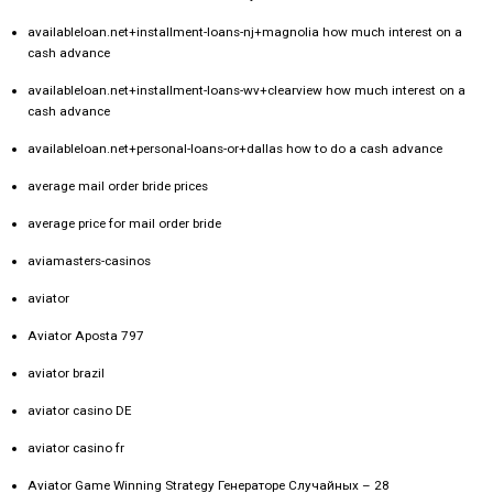
availableloan.net+installment-loans-nj+magnolia how much interest on a
cash advance
availableloan.net+installment-loans-wv+clearview how much interest on a
cash advance
availableloan.net+personal-loans-or+dallas how to do a cash advance
average mail order bride prices
average price for mail order bride
aviamasters-casinos
aviator
Aviator Aposta 797
aviator brazil
aviator casino DE
aviator casino fr
Aviator Game Winning Strategy Генераторе Случайных – 28