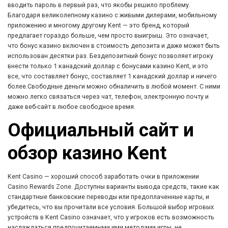
вводить пароль в первый раз, что якобы решило проблему.
Благодаря великолепному казино с живыми дилерами, мобильному
приложению и многому другому Kent — это бренд, который
предлагает гораздо больше, чем просто выигрыш. Это означает,
что бонус казино включен в стоимость депозита и даже может быть
использован десятки раз. Бездепозитный бонус позволяет игроку
внести только 1 канадский доллар с бонусами казино Kent, и это
все, что составляет бонус, составляет 1 канадский доллар и ничего
более.Свободные деньги можно обналичить в любой момент. С ними
можно легко связаться через чат, телефон, электронную почту и
даже веб-сайт в любое свободное время.
Официальный сайт и
обзор казино Kent
Kent Casino — хороший способ заработать очки в приложении
Casino Rewards Zone. Доступны варианты вывода средств, такие как
стандартные банковские переводы или предоплаченные карты, и
убедитесь, что вы прочитали все условия. Большой выбор игровых
устройств в Kent Casino означает, что у игроков есть возможность
наслаждаться предпочитаемыми ими методами игры, не