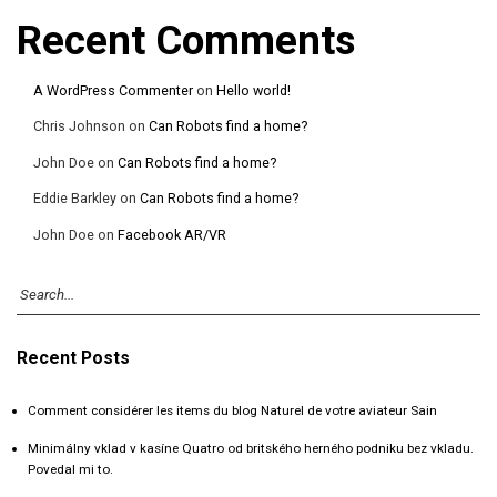
Recent Comments
A WordPress Commenter
on
Hello world!
Chris Johnson
on
Can Robots find a home?
John Doe
on
Can Robots find a home?
Eddie Barkley
on
Can Robots find a home?
John Doe
on
Facebook AR/VR
Recent Posts
Comment considérer les items du blog Naturel de votre aviateur Sain
Minimálny vklad v kasíne Quatro od britského herného podniku bez vkladu.
Povedal mi to.