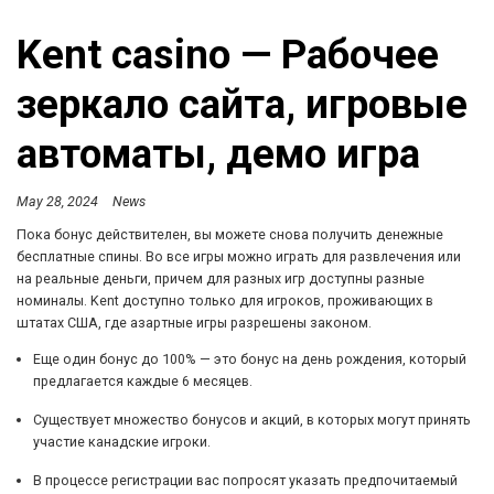
Kent casino — Рабочее
зеркало сайта, игровые
автоматы, демо игра
May 28, 2024
News
Пока бонус действителен, вы можете снова получить денежные
бесплатные спины. Во все игры можно играть для развлечения или
на реальные деньги, причем для разных игр доступны разные
номиналы. Kent доступно только для игроков, проживающих в
штатах США, где азартные игры разрешены законом.
Еще один бонус до 100% — это бонус на день рождения, который
предлагается каждые 6 месяцев.
Существует множество бонусов и акций, в которых могут принять
участие канадские игроки.
В процессе регистрации вас попросят указать предпочитаемый