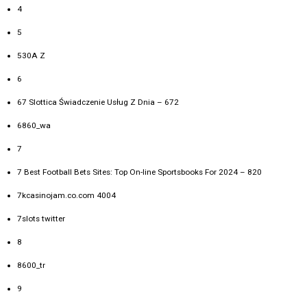
4
5
530A Z
6
67 Slottica Świadczenie Usług Z Dnia – 672
6860_wa
7
7 Best Football Bets Sites: Top On-line Sportsbooks For 2024 – 820
7kcasinojam.co.com 4004
7slots twitter
8
8600_tr
9