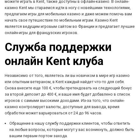
можете играть в Kent, также доступны в офлайн-казино. В онлайн-
казино Kent мы стараемся идти в ногу с новейшими технологиями,
предлагаем игры для мобильных казино и даже можем помочь вам
начать свое путешествие по мобильным играм. Казино Kent
является ведущим игровым сайтом во Франции и предлагает лучшие
онлайн-игры для французских игроков.
Служба поддержки
онлайн Kent клуба
Независимо от того, являетесь ли вы новичком в мире игр казино
или опытным ветераном, в Kent каждый найдет что-то для себя.
Снова внесите еще 100 €, чтобы претендовать на следующий бонус
за второй депозит до 400 €, и ваше имя будет добавлено в список
игроков с самыми высокими доходами. Из-за того, что онлайн-
казино контролирует валюты, доступные для вывода, время
обработки может варьироваться от 24 до 96 часов.
Обращение в нашу службу поддержки клиентов, чтобы ответить
на любые вопросы, которые могут у вас возникнуть, должно быть
вашим первым портом захода.