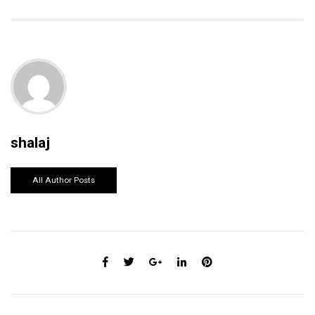
shalaj
All Author Posts