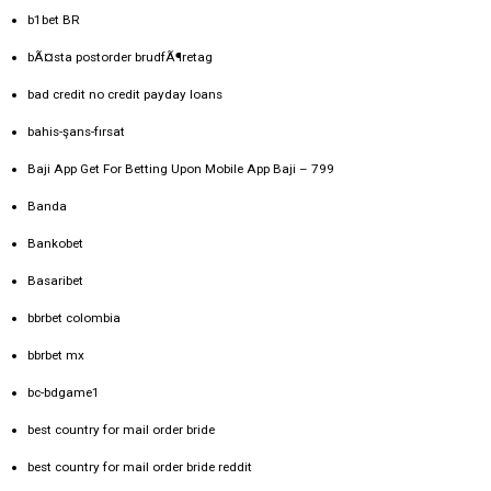
b1bet BR
bÃ¤sta postorder brudfÃ¶retag
bad credit no credit payday loans
bahis-şans-fırsat
Baji App Get For Betting Upon Mobile App Baji – 799
Banda
Bankobet
Basaribet
bbrbet colombia
bbrbet mx
bc-bdgame1
best country for mail order bride
best country for mail order bride reddit