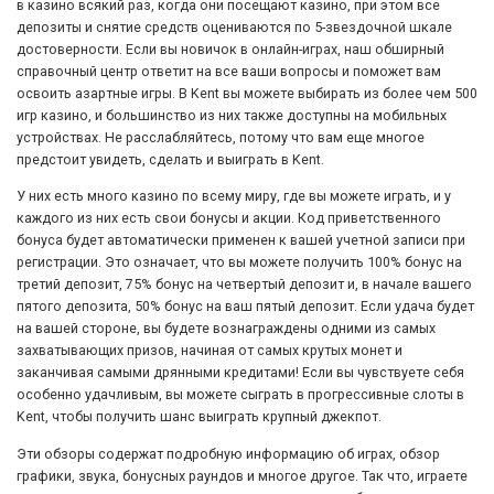
в казино всякий раз, когда они посещают казино, при этом все
депозиты и снятие средств оцениваются по 5-звездочной шкале
достоверности. Если вы новичок в онлайн-играх, наш обширный
справочный центр ответит на все ваши вопросы и поможет вам
освоить азартные игры. В Kent вы можете выбирать из более чем 500
игр казино, и большинство из них также доступны на мобильных
устройствах. Не расслабляйтесь, потому что вам еще многое
предстоит увидеть, сделать и выиграть в Kent.
У них есть много казино по всему миру, где вы можете играть, и у
каждого из них есть свои бонусы и акции. Код приветственного
бонуса будет автоматически применен к вашей учетной записи при
регистрации. Это означает, что вы можете получить 100% бонус на
третий депозит, 75% бонус на четвертый депозит и, в начале вашего
пятого депозита, 50% бонус на ваш пятый депозит. Если удача будет
на вашей стороне, вы будете вознаграждены одними из самых
захватывающих призов, начиная от самых крутых монет и
заканчивая самыми дрянными кредитами! Если вы чувствуете себя
особенно удачливым, вы можете сыграть в прогрессивные слоты в
Kent, чтобы получить шанс выиграть крупный джекпот.
Эти обзоры содержат подробную информацию об играх, обзор
графики, звука, бонусных раундов и многое другое. Так что, играете