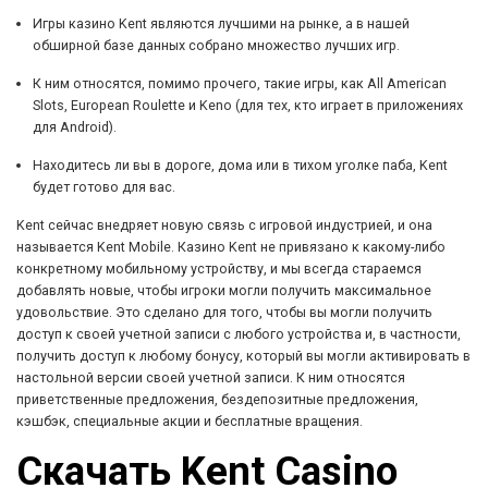
Игры казино Kent являются лучшими на рынке, а в нашей
обширной базе данных собрано множество лучших игр.
К ним относятся, помимо прочего, такие игры, как All American
Slots, European Roulette и Keno (для тех, кто играет в приложениях
для Android).
Находитесь ли вы в дороге, дома или в тихом уголке паба, Kent
будет готово для вас.
Kent сейчас внедряет новую связь с игровой индустрией, и она
называется Kent Mobile. Казино Kent не привязано к какому-либо
конкретному мобильному устройству, и мы всегда стараемся
добавлять новые, чтобы игроки могли получить максимальное
удовольствие. Это сделано для того, чтобы вы могли получить
доступ к своей учетной записи с любого устройства и, в частности,
получить доступ к любому бонусу, который вы могли активировать в
настольной версии своей учетной записи. К ним относятся
приветственные предложения, бездепозитные предложения,
кэшбэк, специальные акции и бесплатные вращения.
Скачать Kent Casino