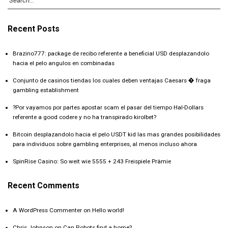
Recent Posts
Brazino777: package de recibo referente a beneficial USD desplazandolo
hacia el pelo angulos en combinadas
Conjunto de casinos tiendas los cuales deben ventajas Caesars � fraga
gambling establishment
?Por vayamos por partes apostar scam el pasar del tiempo Hal-Dollars
referente a good codere y no ha transpirado kirolbet?
Bitcoin desplazandolo hacia el pelo USDT kid las mas grandes posibilidades
para individuos sobre gambling enterprises, al menos incluso ahora
SpinRise Casino: So weit wie 5555 + 243 Freispiele Prämie
Recent Comments
A WordPress Commenter
on
Hello world!
Chris Johnson
on
Can Robots find a home?