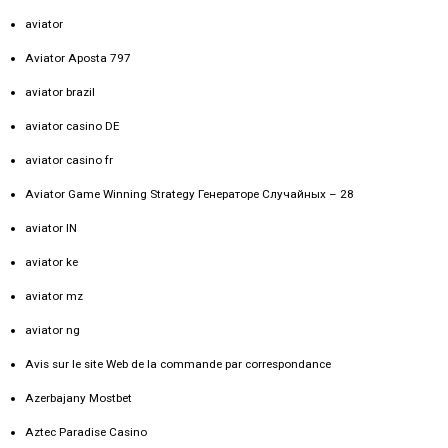
aviator
Aviator Aposta 797
aviator brazil
aviator casino DE
aviator casino fr
Aviator Game Winning Strategy Генераторе Случайных – 28
aviator IN
aviator ke
aviator mz
aviator ng
Avis sur le site Web de la commande par correspondance
Azerbajany Mostbet
Aztec Paradise Casino