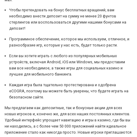
Чтобы претендовать на бонус бесплатных вращений, вам
необходимо внести депозит на сумму не менее 20 фунтов
стерлингов или воспользоваться другими нашими бонусами на
депозит!
Программное обеспечение, которое мы используем, отличное, и
разнообразие игр, которые у нас есть, будет только расти.
Если вы хотите играть с любого из популярных мобильных
устройств, включая Android, iOS или Windows, мы предоставим
вам все необходимое, а также игры для социальных казино и
лучшее для мобильного банкинга.
Каждая игра была тщательно протестирована и одобрена
eCOGRA, поэтому вы можете быть уверены, что будете играть на
безопасном сайте.
Мы предлагаем как депозитные, так и бонусные акции для всех
новых игроков и, конечно же, для всех наших постоянных клиентов.
Удобный интерфейс упрощает навигацию и игры в казино, где бы вы
ни находились, а с более чем 50 000 приложений найти идеальное
приложение стало как никогда просто. Новые игроки приглашаются