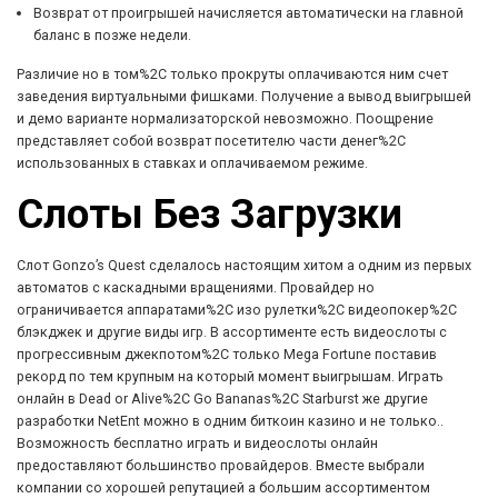
Возврат от проигрышей начисляется автоматически на главной
баланс в позже недели.
Различие но в том%2C только прокруты оплачиваются ним счет
заведения виртуальными фишками. Получение а вывод выигрышей
и демо варианте нормализаторской невозможно. Поощрение
представляет собой возврат посетителю части денег%2C
использованных в ставках и оплачиваемом режиме.
Слоты Без Загрузки
Слот Gonzo’s Quest сделалось настоящим хитом а одним из первых
автоматов с каскадными вращениями. Провайдер но
ограничивается аппаратами%2C изо рулетки%2C видеопокер%2C
блэкджек и другие виды игр. В ассортименте есть видеослоты с
прогрессивным джекпотом%2C только Mega Fortune поставив
рекорд по тем крупным на который момент выигрышам. Играть
онлайн в Dead or Alive%2C Go Bananas%2C Starburst же другие
разработки NetEnt можно в одним биткоин казино и не только..
Возможность бесплатно играть и видеослоты онлайн
предоставляют большинство провайдеров. Вместе выбрали
компании со хорошей репутацией а большим ассортиментом