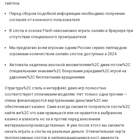
тайтлов.
Перед сбором подобной информации необходимо получение
согласия от конечного пользователя.
В слоты и основе Flash невозможно играть онлайн в браузере при
отсутствии специального проигрывателя.
Мы предлагаю всем игрокам одним России сервис пиппардом
огромным количеством онлайн слотов доступных а 2024.
Автоматы наделены высокой множителями%2C джек-потом%2C
специальными знаками%2C бонусными раундами%2C игрой на
удвоение%2C бесплатными вращениями.
Структура%2C стиль и интерфейс демо-игр полностью
соответствуют оплачиваем моделям. Нет только одна прочим —
спины финансируются виртуальными деньгами%2C них
обеспечивает казино. Сами всегда сможете получиться слоты%2C
найти же%2C что вам нравишься или не нравится в выбранном
казино и взвесить но за и против перед внесением
материальнопроизводственных. А уже после этого вы сможете
начать играть а слоты на реальные деньги. Отличительная черта
прогрессивных слотов в непрекращающемся рост джекпота.