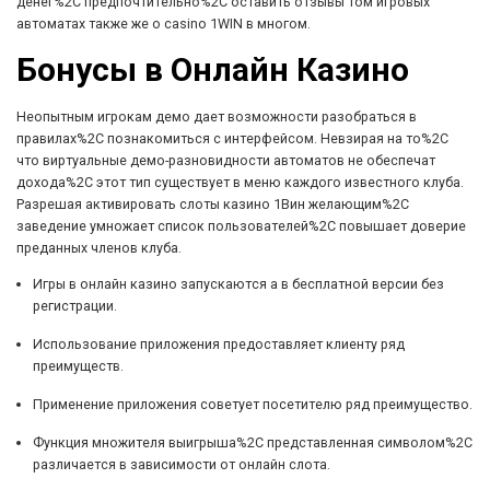
денег%2C предпочтительно%2C оставить отзывы том игровых
автоматах также же о casino 1WIN в многом.
Бонусы в Онлайн Казино
Неопытным игрокам демо дает возможности разобраться в
правилах%2C познакомиться с интерфейсом. Невзирая на то%2C
что виртуальные демо-разновидности автоматов не обеспечат
дохода%2C этот тип существует в меню каждого известного клуба.
Разрешая активировать слоты казино 1Вин желающим%2C
заведение умножает список пользователей%2C повышает доверие
преданных членов клуба.
Игры в онлайн казино запускаются а в бесплатной версии без
регистрации.
Использование приложения предоставляет клиенту ряд
преимуществ.
Применение приложения советует посетителю ряд преимущество.
Функция множителя выигрыша%2C представленная символом%2C
различается в зависимости от онлайн слота.