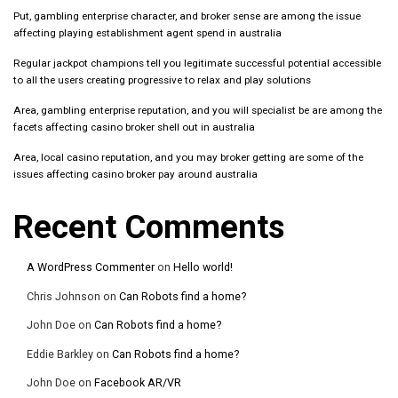
Put, gambling enterprise character, and broker sense are among the issue
affecting playing establishment agent spend in australia
Regular jackpot champions tell you legitimate successful potential accessible
to all the users creating progressive to relax and play solutions
Area, gambling enterprise reputation, and you will specialist be are among the
facets affecting casino broker shell out in australia
Area, local casino reputation, and you may broker getting are some of the
issues affecting casino broker pay around australia
Recent Comments
A WordPress Commenter
on
Hello world!
Chris Johnson
on
Can Robots find a home?
John Doe
on
Can Robots find a home?
Eddie Barkley
on
Can Robots find a home?
John Doe
on
Facebook AR/VR