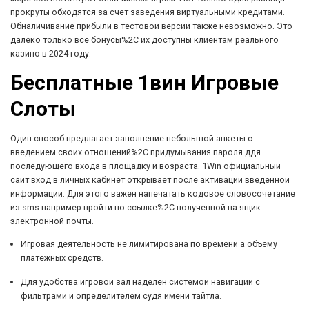
прокруты обходятся за счет заведения виртуальными кредитами.
Обналичивание прибыли в тестовой версии также невозможно. Это
далеко только все бонусы%2C их доступны клиентам реального
казино в 2024 году.
Бесплатные 1вин Игровые
Слоты
Один способ предлагает заполнение небольшой анкеты с
введением своих отношений%2C придумывания пароля ддя
последующего входа в площадку и возраста. 1Win официальный
сайт вход в личных кабинет открывает после активации введенной
информации. Для этого важен напечатать кодовое словосочетание
из sms например пройти по ссылке%2C полученной на ящик
электронной почты.
Игровая деятельность не лимитирована по времени а объему
платежных средств.
Для удобства игровой зал наделен системой навигации с
фильтрами и определителем судя имени тайтла.