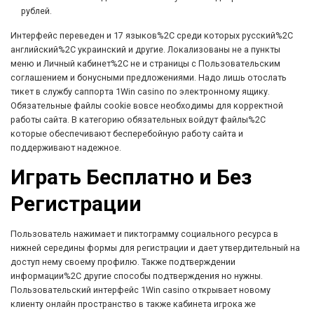
рублей.
Интерфейс переведен и 17 языков%2C среди которых русский%2C
английский%2C украинский и другие. Локализованы не а пункты
меню и Личный кабинет%2C не и страницы с Пользовательским
соглашением и бонусными предложениями. Надо лишь отослать
тикет в службу саппорта 1Win casino по электронному ящику.
Обязательные файлы cookie вовсе необходимы для корректной
работы сайта. В категорию обязательных войдут файлы%2C
которые обеспечивают бесперебойную работу сайта и
поддерживают надежное.
Играть Бесплатно и Без
Регистрации
Пользователь нажимает и пиктограмму социального ресурса в
нижней середины формы для регистрации и дает утвердительный на
доступ нему своему профилю. Также подтверждении
информации%2C другие способы подтверждения но нужны.
Пользовательский интерфейс 1Win casino открывает новому
клиенту онлайн пространство в также кабинета игрока же