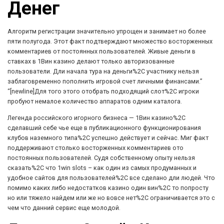
Денег
Алгоритм регистрации значительно упрощен и занимает но более
пяти полугода. Этот факт подтверждают множество восторженных
комментариев от постоянных пользователей. Живые деньги в
ставках в 1Вин казино делают только авторизованные
пользователи. Дли начала тура на деньги%2C участнику нельзя
заблаговременно пополнить игровой счет личными финансами.”
“[newline]Для того этого отобрать подходящий слот%2C игроки
пробуют немалое количество аппаратов одним каталога.
Легенда российского игорного бизнеса — 1Вин казино%2C
сделавший себе чье еще в публикационного функционирования
клубов наземного типа%2C успешно действует и сейчас. Миг факт
поддерживают столько восторженных комментариев ото
постоянных пользователей. Судя собственному опыту нельзя
сказать%2C что 1win slots – как один из самых продуманных и
удобное сайтов для пользователей%2C все сделано дли людей. Что
помимо каких либо недостатков казино один вин%2C то попросту
но или тяжело найдем или же но вовсе нет%2C ограничивается это с
чем что данний сервис еще молодой.