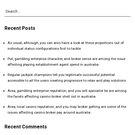
Recent Posts
As usual, although, you can also have a look at these proportions out of
individual status configurations first to tackle
Put, gambling enterprise character, and broker sense are among the issue
affecting playing establishment agent spend in australia
Regular jackpot champions tell you legitimate successful potential
accessible to all the users creating progressive to relax and play solutions
Area, gambling enterprise reputation, and you will specialist be are among
the facets affecting casino broker shell out in australia
Area, local casino reputation, and you may broker getting are some of the
issues affecting casino broker pay around australia
Recent Comments