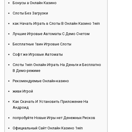
Бонусы а Онлайн Казино
Слоты Без Загрузки
как Начать Играть в Слоты В Онлайн Казино 1win
Лучшие Игровые Автоматы С Демо Счетом
Бесплатные 1вин Игровые Слоты
Софт же Игровые Автоматы
Слоты 1win Онлайн Играть На Деньги и Бесплатно
В Демо-режиме
Рекомендуемые Онлайн-казино
живи Игрой
Как Скачать И Установить Приложение На
Андроид
попробуйте Новые Игры нет Денежных Рисков
Официальный Сайт Онлайн Казино 1win