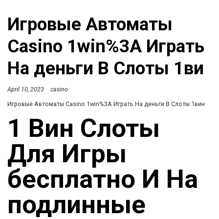
Игровые Автоматы
Casino 1win%3A Играть
На деньги В Слоты 1ви
April 10, 2023
casino
Игровые Автоматы Casino 1win%3A Играть На деньги В Слоты 1вин
1 Вин Слоты
Для Игры
бесплатно И На
подлинные