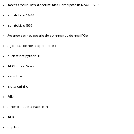
Access Your Own Account And Participate In Now! – 258
admtoki.ru 1500
admtoki.ru 500
Agence de messagerie de commande de mariГ©e
agencias de novias por correo
ai chat bot python 10
AI Chatbot News
ai-girlfriend
ajutorcainiro
Allz
america cash advance in
APK
app free