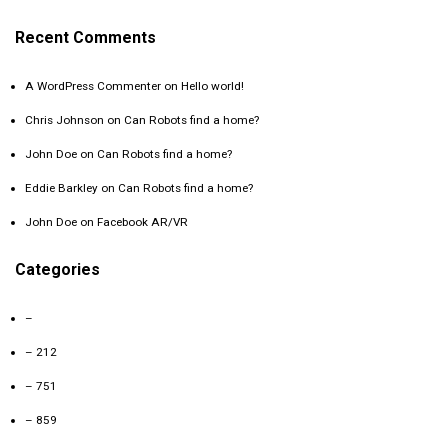
Recent Comments
A WordPress Commenter
on
Hello world!
Chris Johnson
on
Can Robots find a home?
John Doe
on
Can Robots find a home?
Eddie Barkley
on
Can Robots find a home?
John Doe
on
Facebook AR/VR
Categories
–
– 212
– 751
– 859