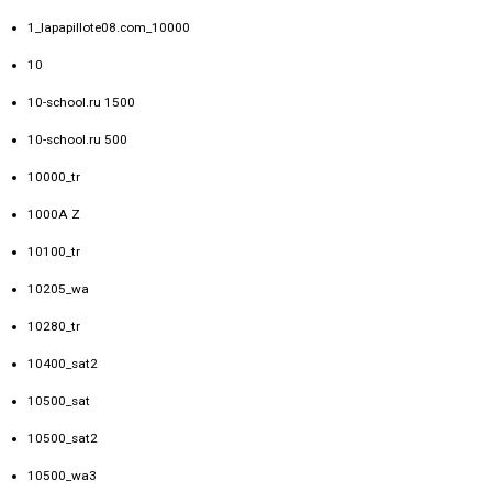
1_lapapillote08.com_10000
10
10-school.ru 1500
10-school.ru 500
10000_tr
1000A Z
10100_tr
10205_wa
10280_tr
10400_sat2
10500_sat
10500_sat2
10500_wa3