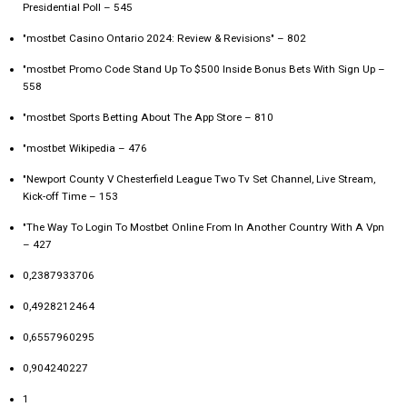
Presidential Poll – 545
"mostbet Casino Ontario 2024: Review & Revisions" – 802
"mostbet Promo Code Stand Up To $500 Inside Bonus Bets With Sign Up –
558
"‎mostbet Sports Betting About The App Store – 810
"mostbet Wikipedia – 476
"Newport County V Chesterfield League Two Tv Set Channel, Live Stream,
Kick-off Time – 153
"The Way To Login To Mostbet Online From In Another Country With A Vpn
– 427
0,2387933706
0,4928212464
0,6557960295
0,904240227
1