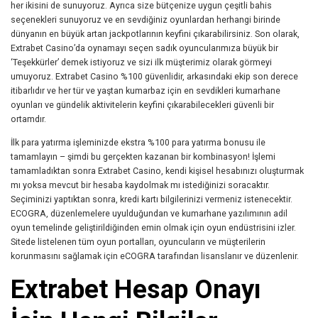
her ikisini de sunuyoruz. Ayrıca size bütçenize uygun çeşitli bahis
seçenekleri sunuyoruz ve en sevdiğiniz oyunlardan herhangi birinde
dünyanın en büyük artan jackpotlarının keyfini çıkarabilirsiniz. Son olarak,
Extrabet Casino’da oynamayı seçen sadık oyuncularımıza büyük bir
‘Teşekkürler’ demek istiyoruz ve sizi ilk müşterimiz olarak görmeyi
umuyoruz. Extrabet Casino %100 güvenlidir, arkasındaki ekip son derece
itibarlıdır ve her tür ve yaştan kumarbaz için en sevdikleri kumarhane
oyunları ve gündelik aktivitelerin keyfini çıkarabilecekleri güvenli bir
ortamdır.
İlk para yatırma işleminizde ekstra %100 para yatırma bonusu ile
tamamlayın – şimdi bu gerçekten kazanan bir kombinasyon! İşlemi
tamamladıktan sonra Extrabet Casino, kendi kişisel hesabınızı oluşturmak
mı yoksa mevcut bir hesaba kaydolmak mı istediğinizi soracaktır.
Seçiminizi yaptıktan sonra, kredi kartı bilgilerinizi vermeniz istenecektir.
ECOGRA, düzenlemelere uyulduğundan ve kumarhane yazılımının adil
oyun temelinde geliştirildiğinden emin olmak için oyun endüstrisini izler.
Sitede listelenen tüm oyun portalları, oyuncuların ve müşterilerin
korunmasını sağlamak için eCOGRA tarafından lisanslanır ve düzenlenir.
Extrabet Hesap Onayı