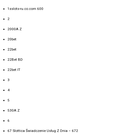
1xslots-ru.co.com 600
2
2000A Z
20bet
22bet
22Bet BD
22bet IT
3
4
5
530A Z
6
67 Slottica Świadczenie Usług Z Dnia – 672