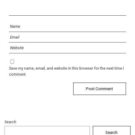
Save my name, email, and website in this browser for the next time I
comment.
Search
Search