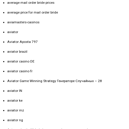
average mail order bride prices
average price for mail order bride
aviamasters-casinos
aviator
Aviator Aposta 797
aviator brazil
aviator casino DE
aviator casino fr
Aviator Game Winning Strategy Генераторе Случайных – 28
aviator IN
aviator ke
aviator mz
aviator ng