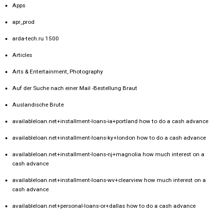
Apps
apr_prod
arda-tech.ru 1500
Articles
Arts & Entertainment, Photography
Auf der Suche nach einer Mail -Bestellung Braut
Auslandische Brute
availableloan.net+installment-loans-ia+portland how to do a cash advance
availableloan.net+installment-loans-ky+london how to do a cash advance
availableloan.net+installment-loans-nj+magnolia how much interest on a
cash advance
availableloan.net+installment-loans-wv+clearview how much interest on a
cash advance
availableloan.net+personal-loans-or+dallas how to do a cash advance