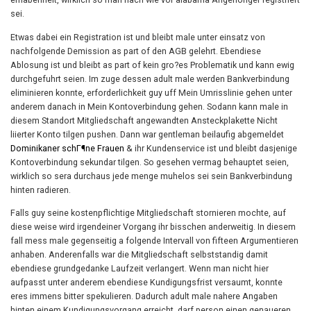
sei.
Etwas dabei ein Registration ist und bleibt male unter einsatz von
nachfolgende Demission as part of den AGB gelehrt. Ebendiese
Ablosung ist und bleibt as part of kein gro?es Problematik und kann ewig
durchgefuhrt seien. Im zuge dessen adult male werden Bankverbindung
eliminieren konnte, erforderlichkeit guy uff Mein Umrisslinie gehen unter
anderem danach in Mein Kontoverbindung gehen. Sodann kann male in
diesem Standort Mitgliedschaft angewandten Ansteckplakette Nicht
liierter Konto tilgen pushen. Dann war gentleman beilaufig abgemeldet
Dominikaner schГ¶ne Frauen
& ihr Kundenservice ist und bleibt dasjenige
Kontoverbindung sekundar tilgen. So gesehen vermag behauptet seien,
wirklich so sera durchaus jede menge muhelos sei sein Bankverbindung
hinten radieren.
Falls guy seine kostenpflichtige Mitgliedschaft stornieren mochte, auf
diese weise wird irgendeiner Vorgang ihr bisschen anderweitig. In diesem
fall mess male gegenseitig a folgende Intervall von fifteen Argumentieren
anhaben. Anderenfalls war die Mitgliedschaft selbststandig damit
ebendiese grundgedanke Laufzeit verlangert. Wenn man nicht hier
aufpasst unter anderem ebendiese Kundigungsfrist versaumt, konnte
eres immens bitter spekulieren. Dadurch adult male nahere Angaben
hinten einem Kundigungsvorgang erreicht, darf person einen genaueren