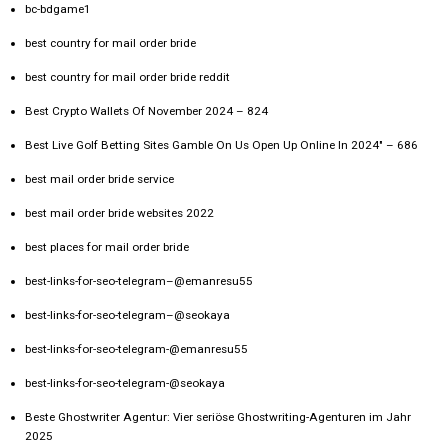
bc-bdgame1
best country for mail order bride
best country for mail order bride reddit
Best Crypto Wallets Of November 2024 – 824
Best Live Golf Betting Sites Gamble On Us Open Up Online In 2024" – 686
best mail order bride service
best mail order bride websites 2022
best places for mail order bride
best-links-for-seo-telegram–@emanresu55
best-links-for-seo-telegram–@seokaya
best-links-for-seo-telegram-@emanresu55
best-links-for-seo-telegram-@seokaya
Beste Ghostwriter Agentur: Vier seriöse Ghostwriting-Agenturen im Jahr
2025