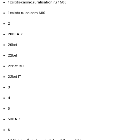
1xslots-casino.ruralisation.ru 1500
1xslots-ru.co.com 600
2
2000A Z
20bet
22bet
22Bet BD
22bet IT
3
4
5
530A Z
6