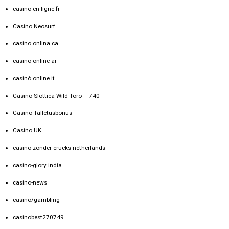
casino en ligne fr
Casino Neosurf
casino onlina ca
casino online ar
casinò online it
Casino Slottica Wild Toro – 740
Casino Talletusbonus
Casino UK
casino zonder crucks netherlands
casino-glory india
casino-news
casino/gambling
casinobest270749