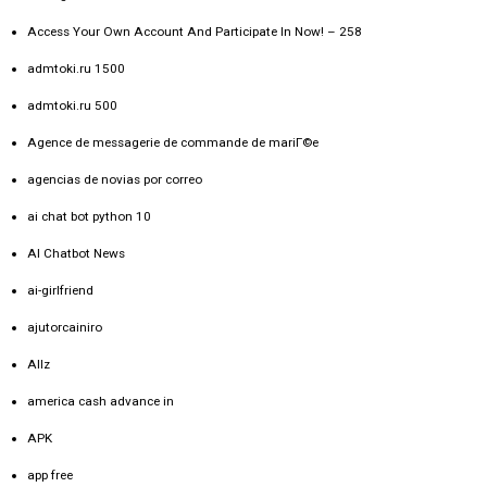
Access Your Own Account And Participate In Now! – 258
admtoki.ru 1500
admtoki.ru 500
Agence de messagerie de commande de mariГ©e
agencias de novias por correo
ai chat bot python 10
AI Chatbot News
ai-girlfriend
ajutorcainiro
Allz
america cash advance in
APK
app free