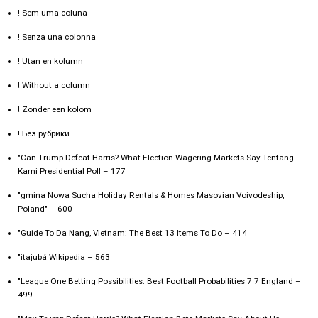
! Sem uma coluna
! Senza una colonna
! Utan en kolumn
! Without a column
! Zonder een kolom
! Без рубрики
"Can Trump Defeat Harris? What Election Wagering Markets Say Tentang
Kami Presidential Poll – 177
"gmina Nowa Sucha Holiday Rentals & Homes Masovian Voivodeship,
Poland" – 600
"Guide To Da Nang, Vietnam: The Best 13 Items To Do – 414
"itajubá Wikipedia – 563
"League One Betting Possibilities: Best Football Probabilities 7 7 England –
499