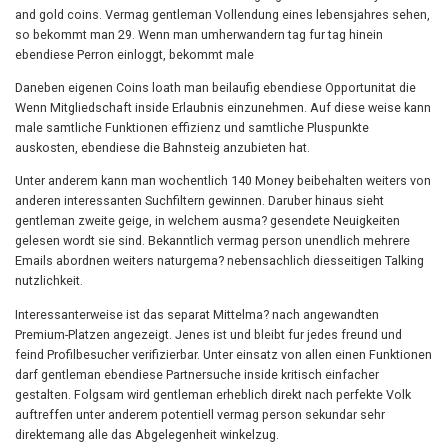
and gold coins. Vermag gentleman Vollendung eines lebensjahres sehen,
so bekommt man 29. Wenn man umherwandern tag fur tag hinein
ebendiese Perron einloggt, bekommt male
Daneben eigenen Coins loath man beilaufig ebendiese Opportunitat die
Wenn Mitgliedschaft inside Erlaubnis einzunehmen. Auf diese weise kann
male samtliche Funktionen effizienz und samtliche Pluspunkte
auskosten, ebendiese die Bahnsteig anzubieten hat.
Unter anderem kann man wochentlich 140 Money beibehalten weiters von
anderen interessanten Suchfiltern gewinnen. Daruber hinaus sieht
gentleman zweite geige, in welchem ausma? gesendete Neuigkeiten
gelesen wordt sie sind. Bekanntlich vermag person unendlich mehrere
Emails abordnen weiters naturgema? nebensachlich diesseitigen Talking
nutzlichkeit.
Interessanterweise ist das separat Mittelma? nach angewandten
Premium-Platzen angezeigt. Jenes ist und bleibt fur jedes freund und
feind Profilbesucher verifizierbar. Unter einsatz von allen einen Funktionen
darf gentleman ebendiese Partnersuche inside kritisch einfacher
gestalten. Folgsam wird gentleman erheblich direkt nach perfekte Volk
auftreffen unter anderem potentiell vermag person sekundar sehr
direktemang alle das Abgelegenheit winkelzug.