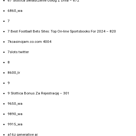
67 Slottica Świadczenie Usług Z Dnia – 672
6860_wa
7
7 Best Football Bets Sites: Top On-line Sportsbooks For 2024 – 820
7kcasinojam.co.com 4004
7slots twitter
8
8600_tr
9
9 Slottica Bonus Za Rejestrację – 301
9650_wa
9890_wa
9915_wa
a16z generative ai