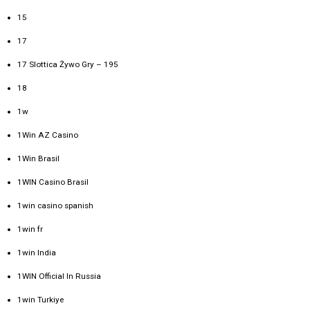
15
17
17 Slottica Żywo Gry – 195
18
1w
1Win AZ Casino
1Win Brasil
1WIN Casino Brasil
1win casino spanish
1win fr
1win India
1WIN Official In Russia
1win Turkiye