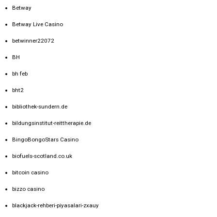
Betway
Betway Live Casino
betwinner22072
BH
bh feb
bht2
bibliothek-sundern.de
bildungsinstitut-reittherapie.de
BingoBongoStars Casino
biofuels-scotland.co.uk
bitcoin casino
bizzo casino
blackjack-rehberi-piyasalari-zxauy