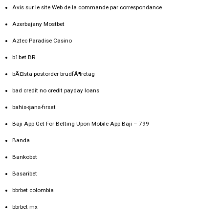
Avis sur le site Web de la commande par correspondance
Azerbajany Mostbet
Aztec Paradise Casino
b1bet BR
bÃ¤sta postorder brudfÃ¶retag
bad credit no credit payday loans
bahis-şans-fırsat
Baji App Get For Betting Upon Mobile App Baji – 799
Banda
Bankobet
Basaribet
bbrbet colombia
bbrbet mx