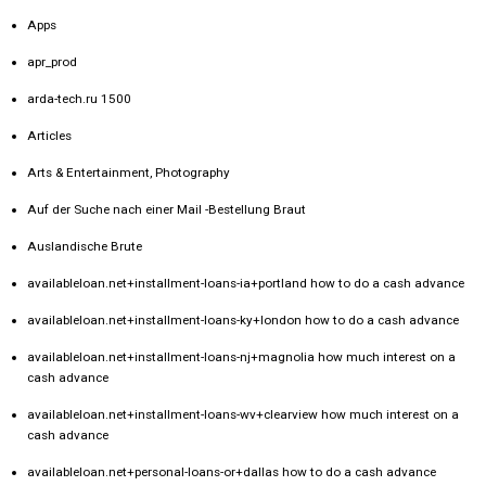
Apps
apr_prod
arda-tech.ru 1500
Articles
Arts & Entertainment, Photography
Auf der Suche nach einer Mail -Bestellung Braut
Auslandische Brute
availableloan.net+installment-loans-ia+portland how to do a cash advance
availableloan.net+installment-loans-ky+london how to do a cash advance
availableloan.net+installment-loans-nj+magnolia how much interest on a
cash advance
availableloan.net+installment-loans-wv+clearview how much interest on a
cash advance
availableloan.net+personal-loans-or+dallas how to do a cash advance