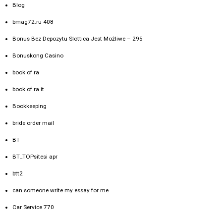
Blog
bmag72.ru 408
Bonus Bez Depozytu Slottica Jest Możliwe – 295
Bonuskong Casino
book of ra
book of ra it
Bookkeeping
bride order mail
BT
BT_TOPsitesi apr
btt2
can someone write my essay for me
Car Service 770