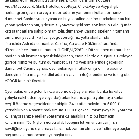
de kabul edilmektedir.Bu yöntemle, Bitcoin dahil olmak üzere
Visa/Mastercard, Skrill, Neteller, ecoPayz, Click2Pay ve Paypal gibi
herhangi bir çevrimiçi veya mobil ödeme yöntemini kullanabilirsiniz.
dumanbet Casino’yu dünyanın en büyük online casino markalarından biri
yapan şeylerden biri, şirketimizi yönetme şeklimiz söz konusu olduğunda
katı standartlara sahip olmamızdır. dumanbet Casino sitelerinin tamamı
tamamen yasaldır ve faaliyet gösterdiğimiz yetki alanlarında
lisanslıdır.Aslında dumanbet Casino, Curacao Hükümeti tarafından
düzenlenir ve lisans numarası “LGNB/J/226”dır. Düzenlenen numara her
sayfanın alt kısmında görülebildiğinden, emin ellerde olduğunuzu kolayca
görebilirsiniz ve bu, tüm dumanbet Casino web sitelerinde geçerlidir.
dumanbet Casino ayrıca, oyuncuları için mutlak en iyi online casino
deneyimini sunmaya kendini adamış yazılım değerlendirme ve test grubu
eCOGRA’nın bir üyesidir.
Oyuncular, önde gelen birkaç ödeme sağlayıcısından banka havalesi
yoluyla nakit ödemeye veya doğrudan kartınıza para yatırmaya kadar
çeşitli ödeme seçeneklerine sahiptir. 24 saatte maksimum 5.000 £
yatırabilir ve 24 saatte maksimum 1.000 £ çekebilirsiniz (veya bu yöntemi
kullanıyorsanız Neteller yöntemini kullanabilirsiniz, bu hizmetin
kullanımının %0.5 işlem ücreti olabileceğini lütfen unutmayın). En
sevdiğiniz oyunu oynamaya başlamak zaman almaz ve indirmeye başlar
başlamaz kumar oynamaya başlarsınız.