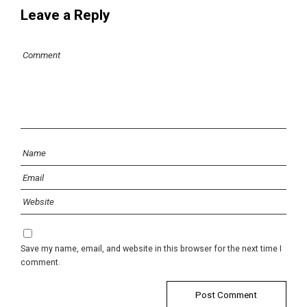
Leave a Reply
Save my name, email, and website in this browser for the next time I
comment.