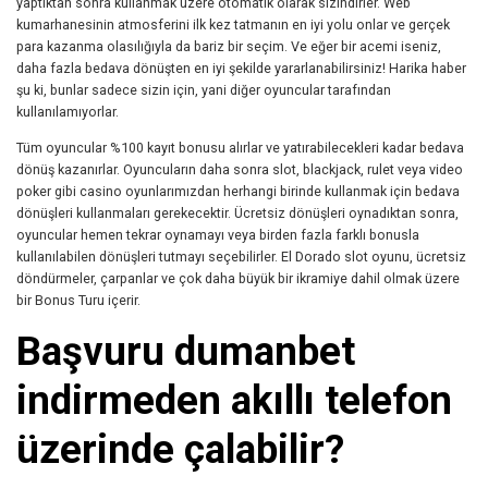
yaptıktan sonra kullanmak üzere otomatik olarak sizindirler. Web
kumarhanesinin atmosferini ilk kez tatmanın en iyi yolu onlar ve gerçek
para kazanma olasılığıyla da bariz bir seçim. Ve eğer bir acemi iseniz,
daha fazla bedava dönüşten en iyi şekilde yararlanabilirsiniz! Harika haber
şu ki, bunlar sadece sizin için, yani diğer oyuncular tarafından
kullanılamıyorlar.
Tüm oyuncular %100 kayıt bonusu alırlar ve yatırabilecekleri kadar bedava
dönüş kazanırlar. Oyuncuların daha sonra slot, blackjack, rulet veya video
poker gibi casino oyunlarımızdan herhangi birinde kullanmak için bedava
dönüşleri kullanmaları gerekecektir. Ücretsiz dönüşleri oynadıktan sonra,
oyuncular hemen tekrar oynamayı veya birden fazla farklı bonusla
kullanılabilen dönüşleri tutmayı seçebilirler. El Dorado slot oyunu, ücretsiz
döndürmeler, çarpanlar ve çok daha büyük bir ikramiye dahil olmak üzere
bir Bonus Turu içerir.
Başvuru dumanbet
indirmeden akıllı telefon
üzerinde çalabilir?