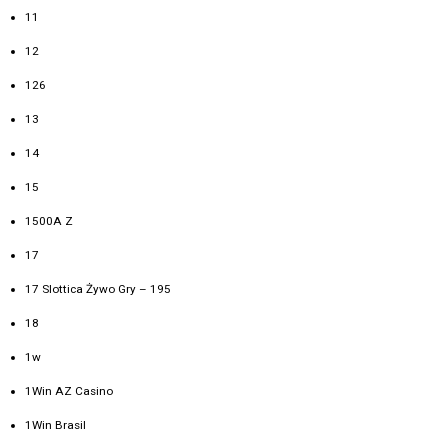
11
12
126
13
14
15
1500A Z
17
17 Slottica Żywo Gry – 195
18
1w
1Win AZ Casino
1Win Brasil