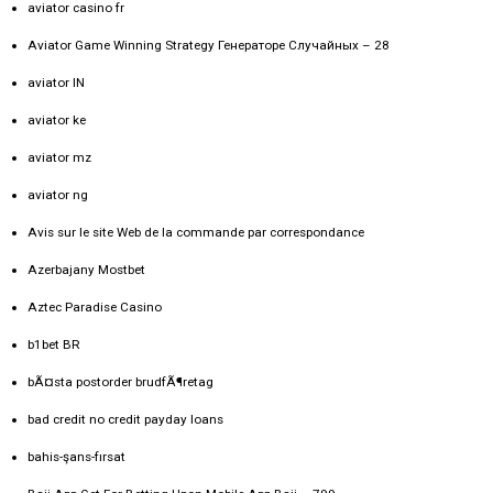
aviator casino fr
Aviator Game Winning Strategy Генераторе Случайных – 28
aviator IN
aviator ke
aviator mz
aviator ng
Avis sur le site Web de la commande par correspondance
Azerbajany Mostbet
Aztec Paradise Casino
b1bet BR
bÃ¤sta postorder brudfÃ¶retag
bad credit no credit payday loans
bahis-şans-fırsat