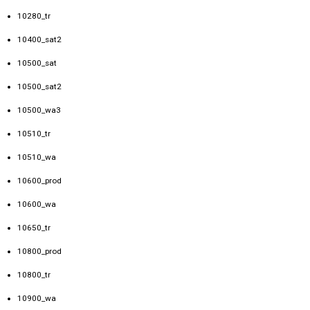
10280_tr
10400_sat2
10500_sat
10500_sat2
10500_wa3
10510_tr
10510_wa
10600_prod
10600_wa
10650_tr
10800_prod
10800_tr
10900_wa