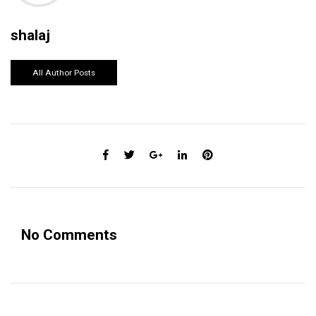
shalaj
All Author Posts
No Comments