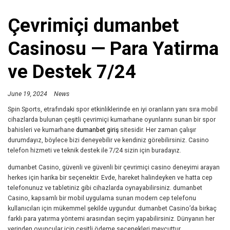
Çevrimiçi dumanbet
Casinosu — Para Yatirma
ve Destek 7/24
June 19, 2024
News
Spin Sports, etrafındaki spor etkinliklerinde en iyi oranların yanı sıra mobil
cihazlarda bulunan çeşitli çevrimiçi kumarhane oyunlarını sunan bir spor
bahisleri ve kumarhane
dumanbet giriş
sitesidir. Her zaman çalışır
durumdayız, böylece bizi deneyebilir ve kendiniz görebilirsiniz. Casino
telefon hizmeti ve teknik destek ile 7/24 sizin için buradayız.
dumanbet Casino, güvenli ve güvenli bir çevrimiçi casino deneyimi arayan
herkes için harika bir seçenektir. Evde, hareket halindeyken ve hatta cep
telefonunuz ve tabletiniz gibi cihazlarda oynayabilirsiniz. dumanbet
Casino, kapsamlı bir mobil uygulama sunan modern cep telefonu
kullanıcıları için mükemmel şekilde uygundur. dumanbet Casino’da birkaç
farklı para yatırma yöntemi arasından seçim yapabilirsiniz. Dünyanın her
yerinden oyuncular için çeşitli ödeme seçenekleri mevcuttur.