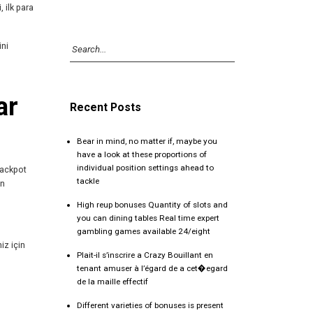
 ilk para
ini
ar
Recent Posts
Bear in mind, no matter if, maybe you
have a look at these proportions of
individual position settings ahead to
 jackpot
tackle
en
High reup bonuses Quantity of slots and
you can dining tables Real time expert
gambling games available 24/eight
iz için
Plait-il s’inscrire a Crazy Bouillant en
tenant amuser à l’égard de a cet�egard
de la maille effectif
Different varieties of bonuses is present