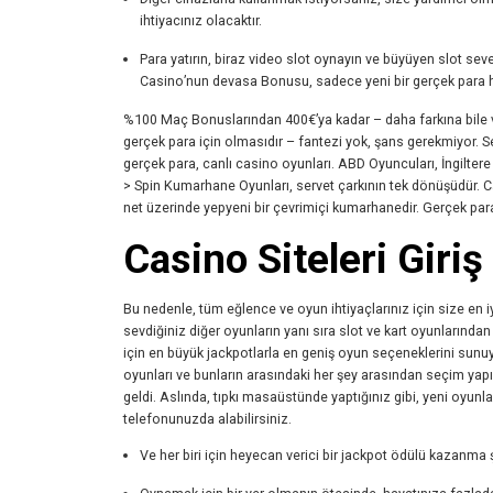
ihtiyacınız olacaktır.
Para yatırın, biraz video slot oynayın ve büyüyen slot seve
Casino’nun devasa Bonusu, sadece yeni bir gerçek para hes
%100 Maç Bonuslarından 400€’ya kadar – daha farkına bile va
gerçek para için olmasıdır – fantezi yok, şans gerekmiyor. 
gerçek para, canlı casino oyunları. ABD Oyuncuları, İngiltere
> Spin Kumarhane Oyunları, servet çarkının tek dönüşüdür. Ca
net üzerinde yepyeni bir çevrimiçi kumarhanedir. Gerçek para 
Casino Siteleri Giri
Bu nedenle, tüm eğlence ve oyun ihtiyaçlarınız için size en 
sevdiğiniz diğer oyunların yanı sıra slot ve kart oyunlarından
için en büyük jackpotlarla en geniş oyun seçeneklerini sunuyor
oyunları ve bunların arasındaki her şey arasından seçim yapı
geldi. Aslında, tıpkı masaüstünde yaptığınız gibi, yeni oyu
telefonunuzda alabilirsiniz.
Ve her biri için heyecan verici bir jackpot ödülü kazanma 