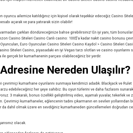
n oyuncu ailemize katıldığınız için kişisel olarak teşekkür edeceğiz.Casino Sitele
abı açarak ve para yatırarak sizin olabilir!
rmadan çarkları döndüreceğinize bahse girebilirsiniz! En iyi yanı, tüm bonuslar
Sezon Casino Siteleri Casino Canlı casino: 100$’a kadar nakit casino bonusu çevr
 Oyuncuları, Euro Oyuncuları Casino Siteleri Casino Kaydol > Casino Siteleri Casi
sino Siteleri Casino, piyasadaki en iyi Vegas tarzı slotları ve casino oyunlarını
ile gerçek bir kumarhanenin parçası olabileceğiniz bir yerdir.
ş Adresine Nereden Ulaşılır?
iyi çevrimiçi kumarhane oyunlarını sunmaya kendimizi adadık. Blackjack ve Rulet 
 arzu edebileceğiniz her şeye sahibiz. Bu oyun türlerini ve daha fazlasını sunarak
uz. 3 makaralı, bonus özellikli geliştirilmiş video, aşamalı yuvalar, tekerlek ve 
n. Çevrimiçi kumarhaneler, eğlencenin tadını çıkarmanın en sevilen yollarından bi
nlar da dahil olmak üzere en sevdiğiniz kumarhaneden güncellemeleri doğrudan c
şansınız olacak.