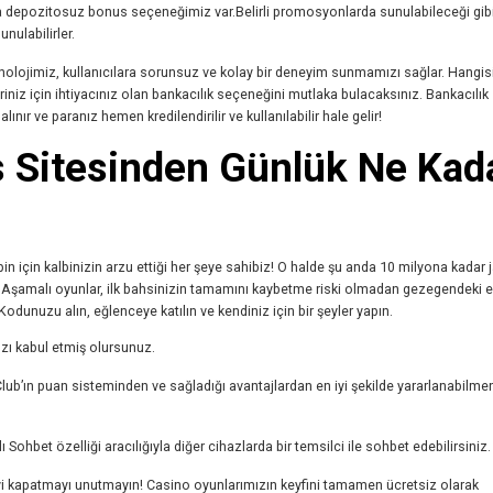
da depozitosuz bonus seçeneğimiz var.Belirli promosyonlarda sunulabileceği gibi,
nulabilirler.
olojimiz, kullanıcılara sorunsuz ve kolay bir deneyim sunmamızı sağlar. Hangis
niz için ihtiyacınız olan bankacılık seçeneğini mutlaka bulacaksınız. Bankacılık
nır ve paranız hemen kredilendirilir ve kullanılabilir hale gelir!
is Sitesinden Günlük Ne Kad
 spin için kalbinizin arzu ettiği her şeye sahibiz! O halde şu anda 10 milyona kadar
Aşamalı oyunlar, ilk bahsinizin tamamını kaybetme riski olmadan gezegendeki 
odunuzu alın, eğlenceye katılın ve kendiniz için bir şeyler yapın.
ızı kabul etmiş olursunuz.
Club’ın puan sisteminden ve sağladığı avantajlardan en iyi şekilde yararlanabilmen
 Sohbet özelliği aracılığıyla diğer cihazlarda bir temsilci ile sohbet edebilirsiniz.
kapatmayı unutmayın! Casino oyunlarımızın keyfini tamamen ücretsiz olarak