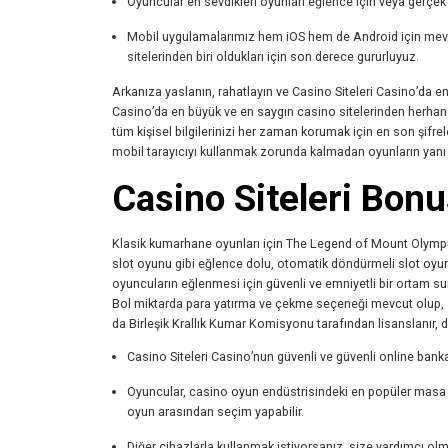
Oyuncular en sevdikleri oyunları eğlence için veya gerçek 
Mobil uygulamalarımız hem iOS hem de Android için mev
sitelerinden biri oldukları için son derece gururluyuz.
Arkanıza yaslanın, rahatlayın ve Casino Siteleri Casino’da 
Casino’da en büyük ve en saygın casino sitelerinden herhangi
tüm kişisel bilgilerinizi her zaman korumak için en son şifre
mobil tarayıcıyı kullanmak zorunda kalmadan oyunların yanı 
Casino Siteleri Bonu
Klasik kumarhane oyunları için The Legend of Mount Olympu
slot oyunu gibi eğlence dolu, otomatik döndürmeli slot oyun
oyuncuların eğlenmesi için güvenli ve emniyetli bir ortam s
Bol miktarda para yatırma ve çekme seçeneği mevcut olup, s
da Birleşik Krallık Kumar Komisyonu tarafından lisanslanır, d
Casino Siteleri Casino’nun güvenli ve güvenli online bankac
Oyuncular, casino oyun endüstrisindeki en popüler masa o
oyun arasından seçim yapabilir.
Diğer cihazlarla kullanmak istiyorsanız, size yardımcı ol