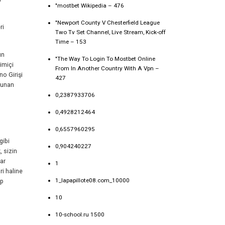
"mostbet Wikipedia – 476
"Newport County V Chesterfield League
ri
Two Tv Set Channel, Live Stream, Kick-off
Time – 153
ın
"The Way To Login To Mostbet Online
imiçi
From In Another Country With A Vpn –
no Girişi
427
 sunan
0,2387933706
0,4928212464
0,6557960295
gibi
0,904240227
, sizin
zar
1
ri haline
1_lapapillote08.com_10000
ep
10
10-school.ru 1500