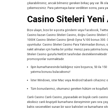
çıkarabilirsiniz, ancak bilmeniz gereken birkaç şey var. İlk 
çekemezsiniz. Para yatırmaya karar verdikten sonra, para ya
Casino Siteleri Yeni 
Bize ulaşın, bize bir e-posta gönderin veya Facebook, Twitter
Casino kazan Casino Siteleri Casino, doğru Casino Siteleri 
1000€ Casino Siteleri Casino Şimdi Oyna %100 bonus 300. C
uyumludur. Casino Siteleri Casino Para Yatırmadan Bonus, o
nakit almaları için harika bir yoldur. Henüz para yatırma 
Siteleri Casino gururla NetEnt tarafından desteklenmektedi
promosyonlar sunmaktadır.
Spin kumarhanesinde kaldığınız süre boyunca, 50 ila 150
yatırma bonusu bulacaksınız!
İster Windows, ister Mac veya Android tabanlı cihazınız 
Tüm bonuslarımız, okumanız gereken hüküm ve koşullarla bi
Canlı Casino Canlı Casino, piyasadaki en büyük canlı casino m
eksiksiz canlı krupiyeli kumarhane deneyiminin yanı sıra çeşitl
bahis seçenekleri sunan bir spor bahisleri ve kumarhane sites