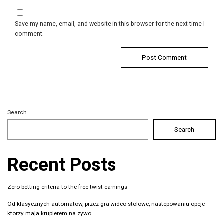
Save my name, email, and website in this browser for the next time I
comment.
Search
Search
Recent Posts
Zero betting criteria to the free twist earnings
Od klasycznych automatow, przez gra wideo stolowe, nastepowaniu opcje
ktorzy maja krupierem na zywo