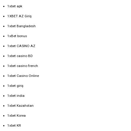
1xbet apk
1XBET AZ Giriş
1xbet Bangladesh
1xBet bonus
1xbet CASINO AZ
1xbet casino BD
1xbet casino french
1xbet Casino Online
1xbet giriş
1xbet india
1xbet Kazahstan
1xbet Korea
1xbet KR