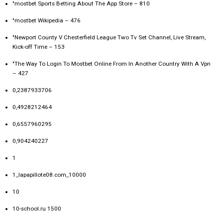
"‎mostbet Sports Betting About The App Store – 810
"mostbet Wikipedia – 476
"Newport County V Chesterfield League Two Tv Set Channel, Live Stream,
Kick-off Time – 153
"The Way To Login To Mostbet Online From In Another Country With A Vpn
– 427
0,2387933706
0,4928212464
0,6557960295
0,904240227
1
1_lapapillote08.com_10000
10
10-school.ru 1500