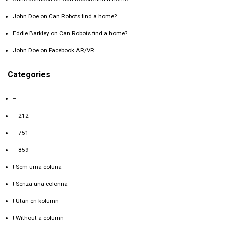
John Doe
on
Can Robots find a home?
Eddie Barkley
on
Can Robots find a home?
John Doe
on
Facebook AR/VR
Categories
–
– 212
– 751
– 859
! Sem uma coluna
! Senza una colonna
! Utan en kolumn
! Without a column