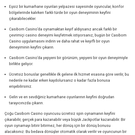
Eşsiz bir kumarhane oyunları yelpazesi sayesinde oyuncular, konfor
bölgelerinde kalırken farklı türde bir oyun deneyiminin keyfini
çıkarabilecekler.
Casibom Casino’da oynamaktan keyif aldıysanız ancak farklı bir
çevrimiçi casino deneyimi keşfetmek istiyorsanız, bugün bir Casibom
Casino uygulamasını indirin ve daha rahat ve keyifli bir oyun
deneyiminin keyfini çıkarın.
Casibom Casino’da yepyeni bir görünüm, yepyeni bir oyun deneyimiyle
birlikte geliyor.
Ücretsiz bonuslar genellikle ilk gelene ilk hizmet esasına göre verilir, bu
nedenle ne kadar erken kaydolursanız o kadar fazla bonusa
erişebilirsiniz.
Gelin ve en sevdiğiniz kumarhane oyunlarının keyfini doğrudan
tarayıcınızda çıkarın.
Çoğu Casibom Casino oyuncusu ücretsiz spin oynamanın keyfini
çıkarabilir, gerçek para kazanabilir veya büyük Jackpotlar kazanabilir. Bir
oyun oynamayı bitirir bitirmez, her dönüş için bir dönüş bonusu
alacaksınız. Bu bedava dönüşler otomatik olarak verilir ve oyuncunun bir