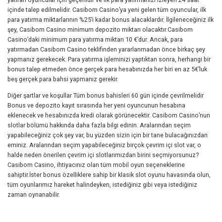
içinde talep edilmelidir. Casibom Casino’ya yeni gelen tüm oyuncular, ilk
para yatırma miktarlarının %25’i kadar bonus alacaklardır. İlgileneceğiniz ilk
şey, Casibom Casino minimum depozito miktarı olacaktır.Casibom
Casino’daki minimum para yatırma miktarı 10 €’dur. Ancak, para
yatırmadan Casibom Casino teklifinden yararlanmadan önce birkaç şey
yapmanız gerekecek. Para yatırma işleminizi yaptıktan sonra, herhangi bir
bonus talep etmeden önce gerçek para hesabınızda her biri en az 5€’luk
beş gerçek para bahsi yapmanız gerekir.
Diğer şartlar ve koşullar Tüm bonus bahisleri 60 gün içinde çevrilmelidir
Bonus ve depozito kayıt sırasında her yeni oyuncunun hesabına
eklenecek ve hesabınızda kredi olarak görünecektir. Casibom Casino’nun
slotlar bölümü hakkında daha fazla bilgi edinin. Aralarından seçim
yapabileceğiniz çok şey var, bu yüzden sizin için bir tane bulacağınızdan
eminiz. Aralarından seçim yapabileceğiniz birçok çevrim içi slot var, o
halde neden önerilen çevrim içi slotlarımızdan birini seçmiyorsunuz?
Casibom Casino, ihtiyacınız olan tüm mobil oyun seçeneklerine
sahiptir.İster bonus özelliklere sahip bir klasik slot oyunu havasında olun,
tüm oyunlarımız hareket halindeyken, istediğiniz gibi veya istediğiniz
zaman oynanabilir.