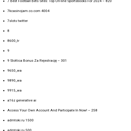
7 Best Football Bets Sites: Top On-line Sportsbooks For 2024 – 820
7kcasinojam.co.com 4004
7slots twitter
8
8600_tr
9
9 Slottica Bonus Za Rejestrację – 301
9650_wa
9890_wa
9915_wa
a16z generative ai
Access Your Own Account And Participate In Now! – 258
admtoki.ru 1500
admtoki.ru 500