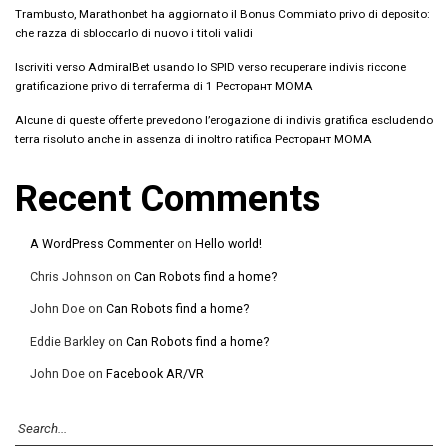
Trambusto, Marathonbet ha aggiornato il Bonus Commiato privo di deposito:
che razza di sbloccarlo di nuovo i titoli validi
Iscriviti verso AdmiralBet usando lo SPID verso recuperare indivis riccone
gratificazione privo di terraferma di 1 Ресторант MOMA
Alcune di queste offerte prevedono l’erogazione di indivis gratifica escludendo
terra risoluto anche in assenza di inoltro ratifica Ресторант MOMA
Recent Comments
A WordPress Commenter
on
Hello world!
Chris Johnson
on
Can Robots find a home?
John Doe
on
Can Robots find a home?
Eddie Barkley
on
Can Robots find a home?
John Doe
on
Facebook AR/VR