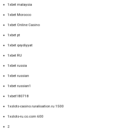
1xbet malaysia
1xbet Morocco
1xbet Online Casino
1xbet pt
1xbet qeydiyyat
1xbet RU
1xbet russia
1xbet russian
1xbet russian1
1xbet180718
1xslots-casino.ruralisation.ru 1500
1xslots-ru.co.com 600
2