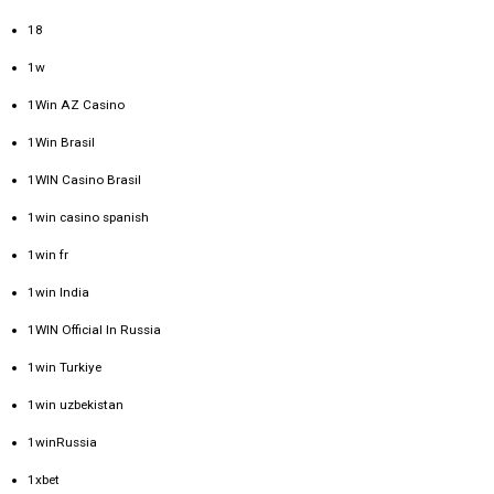
18
1w
1Win AZ Casino
1Win Brasil
1WIN Casino Brasil
1win casino spanish
1win fr
1win India
1WIN Official In Russia
1win Turkiye
1win uzbekistan
1winRussia
1xbet