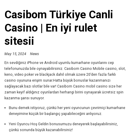
Casibom Türkiye Canli
Casino | En iyi rulet
sitesii
May 15, 2024
News
En sevdiğiniz iPhone ve Android uyumlu kumarhane oyunlarını cep
telefonunuzda bile oynayabilirsiniz. Casibom Casino Mobile casino, slot,
keno, video poker ve blackjack dahil olmak üzere 20’den fazla farklı
casino oyununa erişim sunar.Hatta büyük bonuslar kazanmanızı
sağlayacak bazı slotlar bile var! Casibom Casino mobil casino size her
zaman keyif aldığınız oyunlardan herhangi birini oynayarak ücretsiz spin
kazanma şansı sunuyor.
Bunu demek istiyoruz, çünkü her yeni oyuncunun çevrimiçi kumarhane
deneyimine küçük bir başlangıç yapabileceğini anlıyoruz.
Yeni Oyuncu Hoş Geldin bonusumuzu deneyerek başlayabilirsiniz,
çünkü sonunda büyük kazanabilirsiniz!