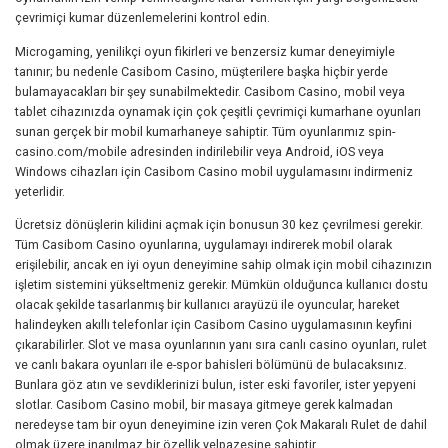
çevrimiçi kumar düzenlemelerini kontrol edin.
Microgaming, yenilikçi oyun fikirleri ve benzersiz kumar deneyimiyle
tanınır; bu nedenle Casibom Casino, müşterilere başka hiçbir yerde
bulamayacakları bir şey sunabilmektedir. Casibom Casino, mobil veya
tablet cihazınızda oynamak için çok çeşitli çevrimiçi kumarhane oyunları
sunan gerçek bir mobil kumarhaneye sahiptir. Tüm oyunlarımız spin-
casino.com/mobile adresinden indirilebilir veya Android, iOS veya
Windows cihazları için Casibom Casino mobil uygulamasını indirmeniz
yeterlidir.
Ücretsiz dönüşlerin kilidini açmak için bonusun 30 kez çevrilmesi gerekir.
Tüm Casibom Casino oyunlarına, uygulamayı indirerek mobil olarak
erişilebilir, ancak en iyi oyun deneyimine sahip olmak için mobil cihazınızın
işletim sistemini yükseltmeniz gerekir. Mümkün olduğunca kullanıcı dostu
olacak şekilde tasarlanmış bir kullanıcı arayüzü ile oyuncular, hareket
halindeyken akıllı telefonlar için Casibom Casino uygulamasının keyfini
çıkarabilirler. Slot ve masa oyunlarının yanı sıra canlı casino oyunları, rulet
ve canlı bakara oyunları ile e-spor bahisleri bölümünü de bulacaksınız.
Bunlara göz atın ve sevdiklerinizi bulun, ister eski favoriler, ister yepyeni
slotlar. Casibom Casino mobil, bir masaya gitmeye gerek kalmadan
neredeyse tam bir oyun deneyimine izin veren Çok Makaralı Rulet de dahil
olmak üzere inanılmaz bir özellik yelpazesine sahiptir.