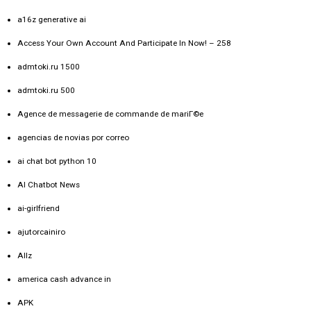
a16z generative ai
Access Your Own Account And Participate In Now! – 258
admtoki.ru 1500
admtoki.ru 500
Agence de messagerie de commande de mariГ©e
agencias de novias por correo
ai chat bot python 10
AI Chatbot News
ai-girlfriend
ajutorcainiro
Allz
america cash advance in
APK