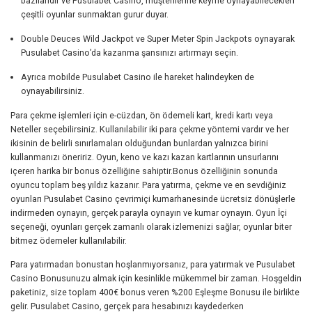
bazılarıdır ve Pusulabet Casino, müşterilerine keyifle oynayabilecekleri
çeşitli oyunlar sunmaktan gurur duyar.
Double Deuces Wild Jackpot ve Super Meter Spin Jackpots oynayarak
Pusulabet Casino’da kazanma şansınızı artırmayı seçin.
Ayrıca mobilde Pusulabet Casino ile hareket halindeyken de
oynayabilirsiniz.
Para çekme işlemleri için e-cüzdan, ön ödemeli kart, kredi kartı veya
Neteller seçebilirsiniz. Kullanılabilir iki para çekme yöntemi vardır ve her
ikisinin de belirli sınırlamaları olduğundan bunlardan yalnızca birini
kullanmanızı öneririz. Oyun, keno ve kazı kazan kartlarının unsurlarını
içeren harika bir bonus özelliğine sahiptir.Bonus özelliğinin sonunda
oyuncu toplam beş yıldız kazanır. Para yatırma, çekme ve en sevdiğiniz
oyunları Pusulabet Casino çevrimiçi kumarhanesinde ücretsiz dönüşlerle
indirmeden oynayın, gerçek parayla oynayın ve kumar oynayın. Oyun İçi
seçeneği, oyunları gerçek zamanlı olarak izlemenizi sağlar, oyunlar biter
bitmez ödemeler kullanılabilir.
Para yatırmadan bonustan hoşlanmıyorsanız, para yatırmak ve Pusulabet
Casino Bonusunuzu almak için kesinlikle mükemmel bir zaman. Hoşgeldin
paketiniz, size toplam 400€ bonus veren %200 Eşleşme Bonusu ile birlikte
gelir. Pusulabet Casino, gerçek para hesabınızı kaydederken