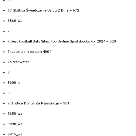
67 Slottica Świadczenie Usług Z Dnia – 672
6860_wa
7
7 Best Football Bets Sites: Top On-line Sportsbooks For 2024 – 820
7kcasinojam.co.com 4004
7slots twitter
8
8600_tr
9
9 Slottica Bonus Za Rejestrację – 301
9650_wa
9890_wa
9915_wa