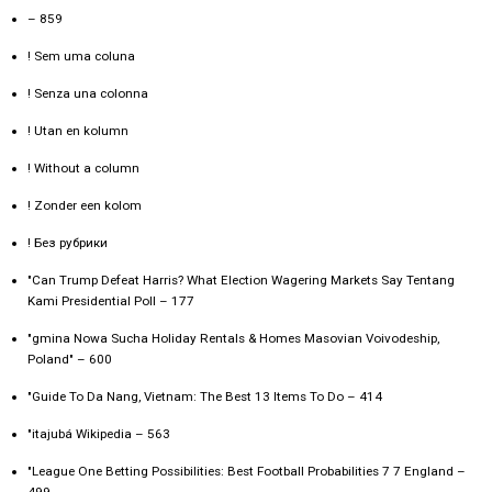
– 859
! Sem uma coluna
! Senza una colonna
! Utan en kolumn
! Without a column
! Zonder een kolom
! Без рубрики
"Can Trump Defeat Harris? What Election Wagering Markets Say Tentang
Kami Presidential Poll – 177
"gmina Nowa Sucha Holiday Rentals & Homes Masovian Voivodeship,
Poland" – 600
"Guide To Da Nang, Vietnam: The Best 13 Items To Do – 414
"itajubá Wikipedia – 563
"League One Betting Possibilities: Best Football Probabilities 7 7 England –
499