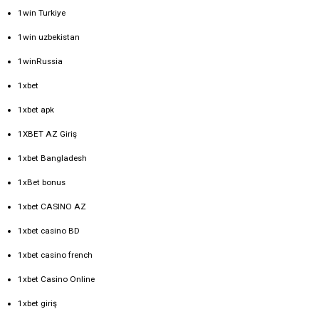
1win Turkiye
1win uzbekistan
1winRussia
1xbet
1xbet apk
1XBET AZ Giriş
1xbet Bangladesh
1xBet bonus
1xbet CASINO AZ
1xbet casino BD
1xbet casino french
1xbet Casino Online
1xbet giriş