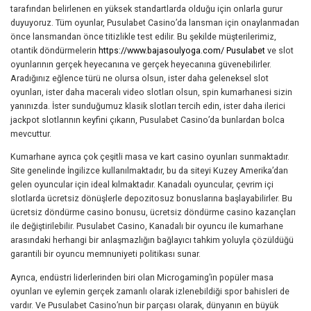
tarafından belirlenen en yüksek standartlarda olduğu için onlarla gurur
duyuyoruz. Tüm oyunlar, Pusulabet Casino’da lansman için onaylanmadan
önce lansmandan önce titizlikle test edilir. Bu şekilde müşterilerimiz,
otantik döndürmelerin
https://www.bajasoulyoga.com/ Pusulabet
ve slot
oyunlarının gerçek heyecanına ve gerçek heyecanına güvenebilirler.
Aradığınız eğlence türü ne olursa olsun, ister daha geleneksel slot
oyunları, ister daha maceralı video slotları olsun, spin kumarhanesi sizin
yanınızda. İster sunduğumuz klasik slotları tercih edin, ister daha ilerici
jackpot slotlarının keyfini çıkarın, Pusulabet Casino’da bunlardan bolca
mevcuttur.
Kumarhane ayrıca çok çeşitli masa ve kart casino oyunları sunmaktadır.
Site genelinde İngilizce kullanılmaktadır, bu da siteyi Kuzey Amerika’dan
gelen oyuncular için ideal kılmaktadır. Kanadalı oyuncular, çevrim içi
slotlarda ücretsiz dönüşlerle depozitosuz bonuslarına başlayabilirler. Bu
ücretsiz döndürme casino bonusu, ücretsiz döndürme casino kazançları
ile değiştirilebilir. Pusulabet Casino, Kanadalı bir oyuncu ile kumarhane
arasındaki herhangi bir anlaşmazlığın bağlayıcı tahkim yoluyla çözüldüğü
garantili bir oyuncu memnuniyeti politikası sunar.
Ayrıca, endüstri liderlerinden biri olan Microgaming’in popüler masa
oyunları ve eylemin gerçek zamanlı olarak izlenebildiği spor bahisleri de
vardır. Ve Pusulabet Casino’nun bir parçası olarak, dünyanın en büyük