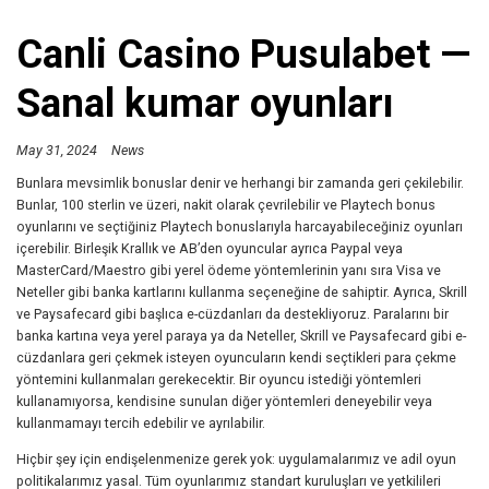
Canli Casino Pusulabet —
Sanal kumar oyunları
May 31, 2024
News
Bunlara mevsimlik bonuslar denir ve herhangi bir zamanda geri çekilebilir.
Bunlar, 100 sterlin ve üzeri, nakit olarak çevrilebilir ve Playtech bonus
oyunlarını ve seçtiğiniz Playtech bonuslarıyla harcayabileceğiniz oyunları
içerebilir. Birleşik Krallık ve AB’den oyuncular ayrıca Paypal veya
MasterCard/Maestro gibi yerel ödeme yöntemlerinin yanı sıra Visa ve
Neteller gibi banka kartlarını kullanma seçeneğine de sahiptir. Ayrıca, Skrill
ve Paysafecard gibi başlıca e-cüzdanları da destekliyoruz. Paralarını bir
banka kartına veya yerel paraya ya da Neteller, Skrill ve Paysafecard gibi e-
cüzdanlara geri çekmek isteyen oyuncuların kendi seçtikleri para çekme
yöntemini kullanmaları gerekecektir. Bir oyuncu istediği yöntemleri
kullanamıyorsa, kendisine sunulan diğer yöntemleri deneyebilir veya
kullanmamayı tercih edebilir ve ayrılabilir.
Hiçbir şey için endişelenmenize gerek yok: uygulamalarımız ve adil oyun
politikalarımız yasal. Tüm oyunlarımız standart kuruluşları ve yetkilileri