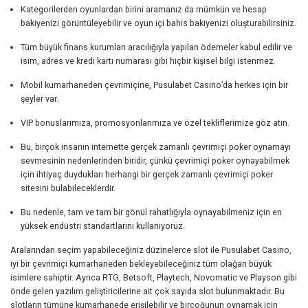
Kategorilerden oyunlardan birini aramanız da mümkün ve hesap
bakiyenizi görüntüleyebilir ve oyun içi bahis bakiyenizi oluşturabilirsiniz.
Tüm büyük finans kurumları aracılığıyla yapılan ödemeler kabul edilir ve
isim, adres ve kredi kartı numarası gibi hiçbir kişisel bilgi istenmez.
Mobil kumarhaneden çevrimiçine, Pusulabet Casino’da herkes için bir
şeyler var.
VIP bonuslarımıza, promosyonlarımıza ve özel tekliflerimize göz atın.
Bu, birçok insanın internette gerçek zamanlı çevrimiçi poker oynamayı
sevmesinin nedenlerinden biridir, çünkü çevrimiçi poker oynayabilmek
için ihtiyaç duydukları herhangi bir gerçek zamanlı çevrimiçi poker
sitesini bulabileceklerdir.
Bu nedenle, tam ve tam bir gönül rahatlığıyla oynayabilmeniz için en
yüksek endüstri standartlarını kullanıyoruz.
Aralarından seçim yapabileceğiniz düzinelerce slot ile Pusulabet Casino,
iyi bir çevrimiçi kumarhaneden bekleyebileceğiniz tüm olağan büyük
isimlere sahiptir. Ayrıca RTG, Betsoft, Playtech, Novomatic ve Playson gibi
önde gelen yazılım geliştiricilerine ait çok sayıda slot bulunmaktadır. Bu
slotların tümüne kumarhanede erişilebilir ve birçoğunun oynamak için