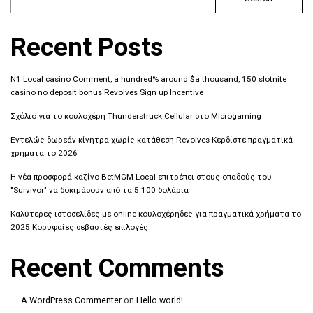
Recent Posts
N1 Local casino Comment, a hundred% around $a thousand, 150 slotnite
casino no deposit bonus Revolves Sign up Incentive
Σχόλιο για το κουλοχέρη Thunderstruck Cellular στο Microgaming
Εντελώς δωρεάν κίνητρα χωρίς κατάθεση Revolves Κερδίστε πραγματικά
χρήματα το 2026
Η νέα προσφορά καζίνο BetMGM Local επιτρέπει στους οπαδούς του
"Survivor" να δοκιμάσουν από τα 5.100 δολάρια
Καλύτερες ιστοσελίδες με online κουλοχέρηδες για πραγματικά χρήματα το
2025 Κορυφαίες σεβαστές επιλογές
Recent Comments
A WordPress Commenter
on
Hello world!