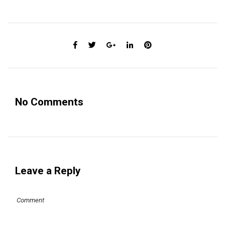
No Comments
Leave a Reply