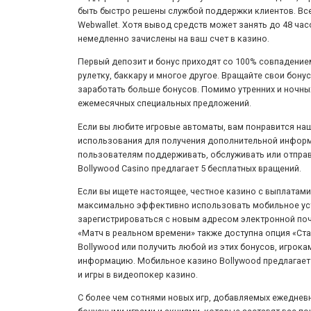
быть быстро решены службой поддержки клиентов. Все
Webwallet. Хотя вывод средств может занять до 48 ча
немедленно зачислены на ваш счет в казино.
Первый депозит и бонус приходят со 100% совпадение
рулетку, баккару и многое другое. Вращайте свои бону
заработать больше бонусов. Помимо утренних и ночных
ежемесячных специальных предложений.
Если вы любите игровые автоматы, вам понравится на
использования для получения дополнительной информа
пользователям поддерживать, обслуживать или отправ
Bollywood Casino предлагает 5 бесплатных вращений.
Если вы ищете настоящее, честное казино с выплатами
максимально эффективно использовать мобильное уст
зарегистрироваться с новым адресом электронной почт
«Матч в реальном времени» также доступна опция «Ста
Bollywood или получить любой из этих бонусов, игрок
информацию. Мобильное казино Bollywood предлагает 
и игры в видеопокер казино.
С более чем сотнями новых игр, добавляемых ежеднев