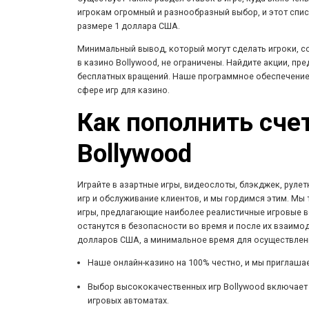
игрокам огромный и разнообразный выбор, и этот спис
размере 1 доллара США.
Минимальный вывод, который могут сделать игроки, со
в казино Bollywood, не ограничены. Найдите акции, пр
бесплатных вращений. Наше программное обеспечение
сфере игр для казино.
Как пополнить счет
Bollywood
Играйте в азартные игры, видеослоты, блэкджек, рулет
игр и обслуживание клиентов, и мы гордимся этим. М
игры, предлагающие наиболее реалистичные игровые в
останутся в безопасности во время и после их взаимо
долларов США, а минимальное время для осуществлени
Наше онлайн-казино на 100% честно, и мы приглаша
Выбор высококачественных игр Bollywood включает б
игровых автоматах.