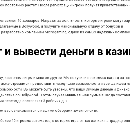
ок постоянно растет. После регистрации игроки получат приветственный 
ставляет 10 долларов. Награды за лояльность, которые игроки могут за
едлагаемые в Bollywood, и получите максимальную отдачу от бонусов и
 разработано компанией Microgaming, одной из самых надежных компани
 и вывести деньги в кази
ку, карточные игры и многое другое. Мы получили несколько наград за н
ы также стремимся предоставить наилучшие возможности и всегда ищем 
озможности. Вы можете быть уверены, что ваши личные данные и финан
действия со Bollywood. В этом случае минимальная сумма вывода составл
я перевода составляет 3 рабочих дня.
ем вас ознакомиться с нашими обзорами джекпот-сити.
олее 10 игровых автоматов, в которые играют так же, как на традицион