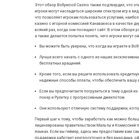
Этот обзор Bollywood Casino также подтвердил, что э
игроки могут насладиться широким спектром игр в вид
что позволяет игрокам пользоваться услугами, наибо
казино с игорной комиссией Канавакеса в качестве д
всякий раз, когда они посещают сайт. В этом обзоре 
а также делается попытка понять, чего игроки могут о
Вы можете быть уверены, что когда вы играете в Bol
Лучше всего начать с одного из наших эксклюзивны
бесплатных вращений.
Кроме того, если вы решите использовать кредитну
надежные способы оплаты, чтобы обеспечить вашу
Если вы предпочитаете погрузиться в тему одной из 
покер и Рулетку с прогрессивным джекпотом.
Они используют отличную систему поддержки, котор
Первый шаг к тому, чтобы заработать как можно больш
лицензированы правительством Мальты и Комиссией п
языках. Если вы геймер, здесь мы предоставим вам с
поддержки работает круглосуточно и без выходных, о