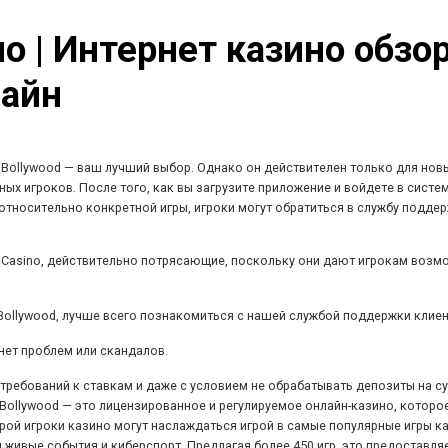
но | Интернет казино обзор
лайн
 Bollywood — ваш лучший выбор. Однако он действителен только для нов
ых игроков. После того, как вы загрузите приложение и войдете в систем
 относительно конкретной игры, игроки могут обратиться в службу подде
d Casino, действительно потрясающие, поскольку они дают игрокам возм
в Bollywood, лучше всего познакомиться с нашей службой поддержки клиен
 нет проблем или скандалов.
в требований к ставкам и даже с условием не обрабатывать депозиты на с
 Bollywood — это лицензированное и регулируемое онлайн-казино, которо
рой игроки казино могут наслаждаться игрой в самые популярные игры к
 живые события и киберспорт. Предлагая более 450 игр, это предоставля